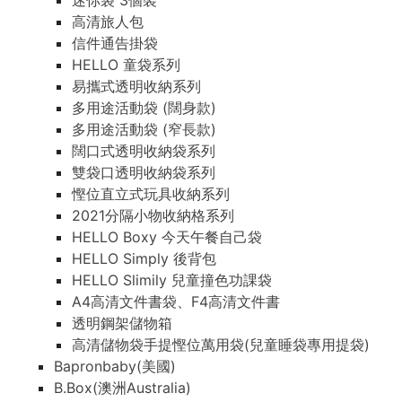
迷你袋 3個裝
高清旅人包
信件通告掛袋
HELLO 童袋系列
易攜式透明收納系列
多用途活動袋 (闊身款)
多用途活動袋 (窄長款)
闊口式透明收納袋系列
雙袋口透明收納袋系列
慳位直立式玩具收納系列
2021分隔小物收納格系列
HELLO Boxy 今天午餐自己袋
HELLO Simply 後背包
HELLO Slimily 兒童撞色功課袋
A4高清文件書袋、F4高清文件書
透明鋼架儲物箱
高清儲物袋手提慳位萬用袋(兒童睡袋專用提袋)
Bapronbaby(美國)
B.Box(澳洲Australia)