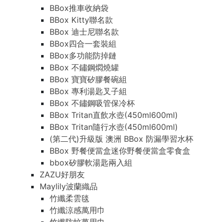
BBox推車收納袋
BBox Kitty聯名款
BBox 迪士尼聯名款
BBox四合一套裝組
BBox多功能防掉鏈
BBox 不鏽鋼燜燒罐
BBox 寶寶矽膠餐碗組
BBox 專利湯匙叉子組
BBox 不鏽鋼吸管保冷杯
BBox Tritan直飲水壺(450ml600ml)
BBox Tritan隨行水壺(450ml600ml)
(第二代)升級版 澳洲 BBox 防漏學習水杯
BBox 野餐便當盒迷你野餐便當盒零食盒
bbox矽膠軟湯匙兩入組
ZAZU好朋友
Maylily波蘭織品
竹纖柔雲毯
竹纖涼感萬用巾