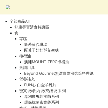
全部商品All
好康尋寶清倉特惠區
食
零嘴
穀慕蒎沙琪瑪
匠菓子娃娃酥花生糖
橄欖油
澳洲MOUNT ZERO橄欖油
烹調用具
Beyond Gourmet無漂白防沾烘焙料理紙
營養補充
FUN心 白金羊乳片
密實袋/收納袋/夾鏈袋 系列
專利魔鬼氈抗菌系列
環保抗菌密實袋系列