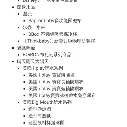
Disney迪士尼兒童遊戲桌椅
隨身用品
圍兜
Bapronbaby多功能圍兜裙
水壺、水杯
BBox 不鏽鋼吸管保冷杯
【Thinkbaby】新寶貝純物理防曬霜
愛護照顧
BOiRON布瓦宏系列商品
晴天雨天太陽天
美國 i play玩水系列
美國 i play 寶寶海灘褲
美國 i play 寶寶長袖防曬衣
美國 i play 寶寶短袖防曬衣
美國 i play寶寶泳褲戲水免穿尿布
美國Big Mouth玩水系列
造型游泳圈
造型海灘毯
造型飲料杯游泳圈