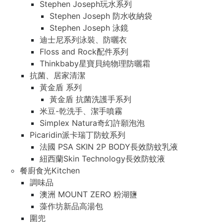
Stephen Joseph玩水系列
Stephen Joseph 防水收納袋
Stephen Joseph 泳鏡
迪士尼系列泳裝、防曬衣
Floss and Rock配件系列
Thinkbaby星寶貝純物理防曬霜
抗菌、居家清潔
黃金盾 系列
黃金盾 抗菌洗護手系列
米豆-乾洗手、潔手噴霧
Simplex Natura奇幻許願泡泡
Picaridin派卡瑞丁防蚊系列
法國 PSA SKIN 2P BODY長效防蚊乳液
紐西蘭Skin Technology長效防蚊液
餐廚食光Kitchen
調味品
澳洲 MOUNT ZERO 粉湖鹽
藻作坊新品高湯包
圍兜