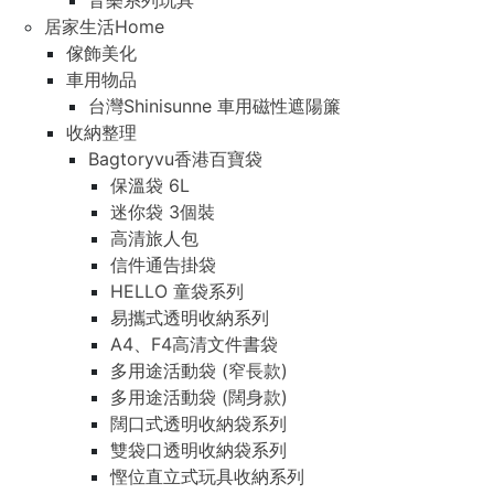
音樂系列玩具
居家生活Home
傢飾美化
車用物品
台灣Shinisunne 車用磁性遮陽簾
收納整理
Bagtoryvu香港百寶袋
保溫袋 6L
迷你袋 3個裝
高清旅人包
信件通告掛袋
HELLO 童袋系列
易攜式透明收納系列
A4、F4高清文件書袋
多用途活動袋 (窄長款)
多用途活動袋 (闊身款)
闊口式透明收納袋系列
雙袋口透明收納袋系列
慳位直立式玩具收納系列