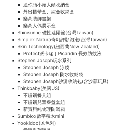
迷你頭小頭大頭收納盒
外出攜帶盒、綜合收納盒
樂高裝飾書架
樂高人偶展示盒
Shinisunne 磁性遮陽簾(台灣Taiwan)
Simplex Natura奇幻許願泡泡(台灣Taiwan)
Skin Technology(紐西蘭New Zealand)
Protect派卡瑞丁Picaridin 長效防蚊液
Stephen Joseph玩水系列
Stephen Joseph 泳鏡
Stephen Joseph 防水收納袋
Stephen Joseph沙灘收納包(含沙灘玩具)
Thinkbaby(美國US)
不鏽鋼餐具組
不鏽鋼兒童餐盤套組
新寶貝純物理防曬霜
Sumblox數字積木mini
Yookidoo(以色列)