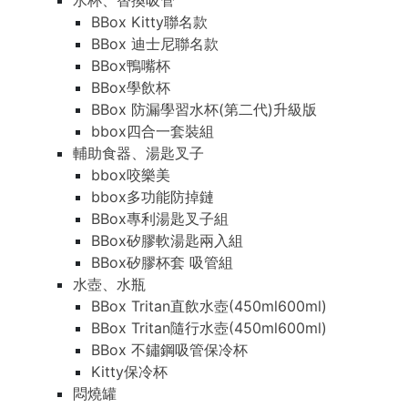
水杯、替換吸管
BBox Kitty聯名款
BBox 迪士尼聯名款
BBox鴨嘴杯
BBox學飲杯
BBox 防漏學習水杯(第二代)升級版
bbox四合一套裝組
輔助食器、湯匙叉子
bbox咬樂美
bbox多功能防掉鏈
BBox專利湯匙叉子組
BBox矽膠軟湯匙兩入組
BBox矽膠杯套 吸管組
水壺、水瓶
BBox Tritan直飲水壺(450ml600ml)
BBox Tritan隨行水壺(450ml600ml)
BBox 不鏽鋼吸管保冷杯
Kitty保冷杯
悶燒罐