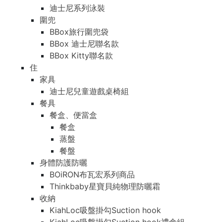
迪士尼系列泳裝
圍兜
BBox旅行圍兜袋
BBox 迪士尼聯名款
BBox Kitty聯名款
住
家具
迪士尼兒童遊戲桌椅組
餐具
餐盒、便當盒
餐盒
蒸盤
餐盤
身體防護防曬
BOiRON布瓦宏系列商品
Thinkbaby星寶貝純物理防曬霜
收納
KiahLoc吸盤掛勾Suction hook