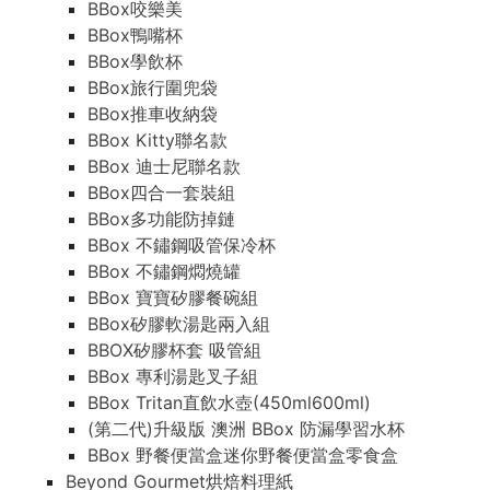
BBox咬樂美
BBox鴨嘴杯
BBox學飲杯
BBox旅行圍兜袋
BBox推車收納袋
BBox Kitty聯名款
BBox 迪士尼聯名款
BBox四合一套裝組
BBox多功能防掉鏈
BBox 不鏽鋼吸管保冷杯
BBox 不鏽鋼燜燒罐
BBox 寶寶矽膠餐碗組
BBox矽膠軟湯匙兩入組
BBOX矽膠杯套 吸管組
BBox 專利湯匙叉子組
BBox Tritan直飲水壺(450ml600ml)
(第二代)升級版 澳洲 BBox 防漏學習水杯
BBox 野餐便當盒迷你野餐便當盒零食盒
Beyond Gourmet烘焙料理紙