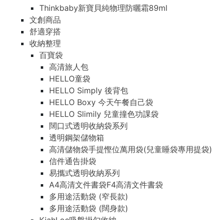
Thinkbaby新寶貝純物理防曬霜89ml
文創商品
舒適穿搭
收納整理
百寶袋
高清旅人包
HELLO童袋
HELLO Simply 後背包
HELLO Boxy 今天午餐自己袋
HELLO Slimily 兒童撞色功課袋
闊口式透明收納袋系列
透明鋼架儲物箱
高清儲物袋手提慳位萬用袋(兒童睡袋專用提袋)
信件通告掛袋
易攜式透明收納系列
A4高清文件書袋F4高清文件書袋
多用途活動袋 (窄長款)
多用途活動袋 (闊身款)