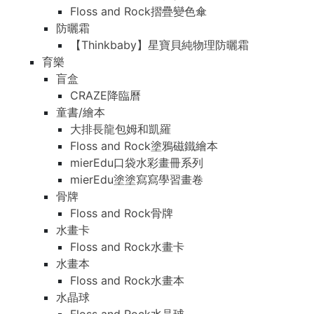
Floss and Rock摺疊變色傘
防曬霜
【Thinkbaby】星寶貝純物理防曬霜
育樂
盲盒
CRAZE降臨曆
童書/繪本
大排長龍包姆和凱羅
Floss and Rock塗鴉磁鐵繪本
mierEdu口袋水彩畫冊系列
mierEdu塗塗寫寫學習畫卷
骨牌
Floss and Rock骨牌
水畫卡
Floss and Rock水畫卡
水畫本
Floss and Rock水畫本
水晶球