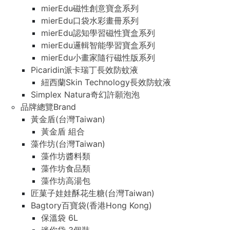
mierEdu磁性創意寶盒系列
mierEdu口袋水彩畫冊系列
mierEdu認知學習磁性寶盒系列
mierEdu邏輯智能學習寶盒系列
mierEdu小畫家隨行磁性版系列
Picaridin派卡瑞丁長效防蚊液
紐西蘭Skin Technology長效防蚊液
Simplex Natura奇幻許願泡泡
品牌總覽Brand
黃金盾(台灣Taiwan)
黃金盾 組合
藻作坊(台灣Taiwan)
藻作坊醬料類
藻作坊食品類
藻作坊高湯包
匠菓子娃娃酥花生糖(台灣Taiwan)
Bagtory百寶袋(香港Hong Kong)
保溫袋 6L