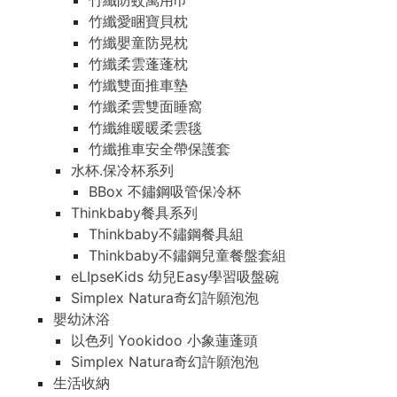
竹纖防蚊萬用巾
竹纖愛睏寶貝枕
竹纖嬰童防晃枕
竹纖柔雲蓬蓬枕
竹纖雙面推車墊
竹纖柔雲雙面睡窩
竹纖維暖暖柔雲毯
竹纖推車安全帶保護套
水杯.保冷杯系列
BBox 不鏽鋼吸管保冷杯
Thinkbaby餐具系列
Thinkbaby不鏽鋼餐具組
Thinkbaby不鏽鋼兒童餐盤套組
eLIpseKids 幼兒Easy學習吸盤碗
Simplex Natura奇幻許願泡泡
嬰幼沐浴
以色列 Yookidoo 小象蓮蓬頭
Simplex Natura奇幻許願泡泡
生活收納