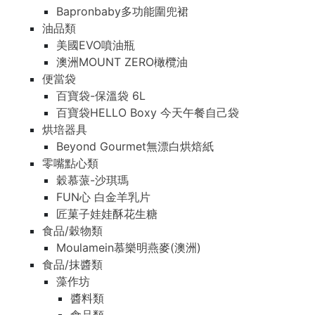
Bapronbaby多功能圍兜裙
油品類
美國EVO噴油瓶
澳洲MOUNT ZERO橄欖油
便當袋
百寶袋-保溫袋 6L
百寶袋HELLO Boxy 今天午餐自己袋
烘培器具
Beyond Gourmet無漂白烘焙紙
零嘴點心類
穀慕蒎-沙琪瑪
FUN心 白金羊乳片
匠菓子娃娃酥花生糖
食品/穀物類
Moulamein慕樂明燕麥(澳洲)
食品/抹醬類
藻作坊
醬料類