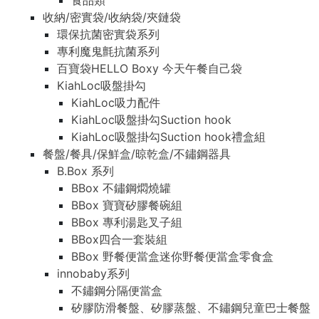
食品類
收納/密實袋/收納袋/夾鏈袋
環保抗菌密實袋系列
專利魔鬼氈抗菌系列
百寶袋HELLO Boxy 今天午餐自己袋
KiahLoc吸盤掛勾
KiahLoc吸力配件
KiahLoc吸盤掛勾Suction hook
KiahLoc吸盤掛勾Suction hook禮盒組
餐盤/餐具/保鮮盒/晾乾盒/不鏽鋼器具
B.Box 系列
BBox 不鏽鋼燜燒罐
BBox 寶寶矽膠餐碗組
BBox 專利湯匙叉子組
BBox四合一套裝組
BBox 野餐便當盒迷你野餐便當盒零食盒
innobaby系列
不鏽鋼分隔便當盒
矽膠防滑餐盤、矽膠蒸盤、不鏽鋼兒童巴士餐盤