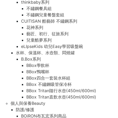
thinkbaby系列
不鏽鋼餐具組
不鏽鋼兒童餐盤套組
CUITISAN 酷藝師 不鏽鋼系列
花神系列
藝匠、初行、征旅系列
兒童酷夢系列
eLIpseKids 幼兒Easy學習吸盤碗
水杯、保溫杯、水壺類、悶燒罐
B.Box系列
BBox學飲杯
BBox鴨嘴杯
BBox四合一套裝水杯組
BBox 不鏽鋼吸管保冷杯
BBox Tritan隨行水壺(450ml/600ml)
BBox Tritan直飲水壺(450ml/600ml)
個人與保養Beauty
防護/修護
BOiRON布瓦宏系列商品