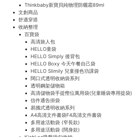
Thinkbaby新寶貝純物理防曬霜89ml
文創商品
舒適穿搭
收納整理
百寶袋
高清旅人包
HELLO童袋
HELLO Simply 後背包
HELLO Boxy 今天午餐自己袋
HELLO Slimily 兒童撞色功課袋
闊口式透明收納袋系列
透明鋼架儲物箱
高清儲物袋手提慳位萬用袋(兒童睡袋專用提袋)
信件通告掛袋
易攜式透明收納系列
A4高清文件書袋F4高清文件書袋
多用途活動袋 (窄長款)
多用途活動袋 (闊身款)