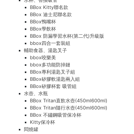
水杯、替換吸管
BBox Kitty聯名款
BBox 迪士尼聯名款
BBox鴨嘴杯
BBox學飲杯
BBox 防漏學習水杯(第二代)升級版
bbox四合一套裝組
輔助食器、湯匙叉子
bbox咬樂美
bbox多功能防掉鏈
BBox專利湯匙叉子組
BBox矽膠軟湯匙兩入組
BBox矽膠杯套 吸管組
水壺、水瓶
BBox Tritan直飲水壺(450ml600ml)
BBox Tritan隨行水壺(450ml600ml)
BBox 不鏽鋼吸管保冷杯
Kitty保冷杯
悶燒罐