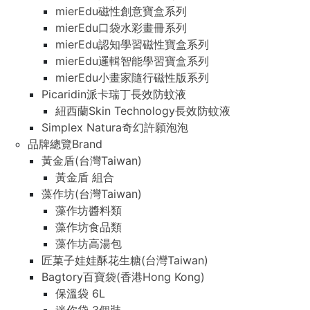
mierEdu磁性創意寶盒系列
mierEdu口袋水彩畫冊系列
mierEdu認知學習磁性寶盒系列
mierEdu邏輯智能學習寶盒系列
mierEdu小畫家隨行磁性版系列
Picaridin派卡瑞丁長效防蚊液
紐西蘭Skin Technology長效防蚊液
Simplex Natura奇幻許願泡泡
品牌總覽Brand
黃金盾(台灣Taiwan)
黃金盾 組合
藻作坊(台灣Taiwan)
藻作坊醬料類
藻作坊食品類
藻作坊高湯包
匠菓子娃娃酥花生糖(台灣Taiwan)
Bagtory百寶袋(香港Hong Kong)
保溫袋 6L