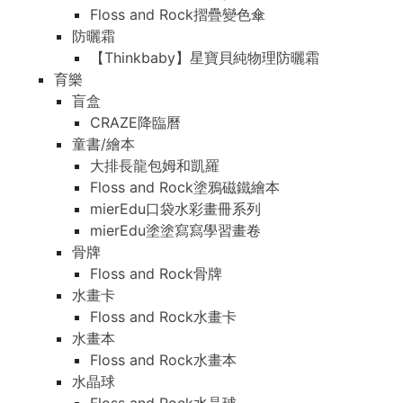
Floss and Rock摺疊變色傘
防曬霜
【Thinkbaby】星寶貝純物理防曬霜
育樂
盲盒
CRAZE降臨曆
童書/繪本
大排長龍包姆和凱羅
Floss and Rock塗鴉磁鐵繪本
mierEdu口袋水彩畫冊系列
mierEdu塗塗寫寫學習畫卷
骨牌
Floss and Rock骨牌
水畫卡
Floss and Rock水畫卡
水畫本
Floss and Rock水畫本
水晶球