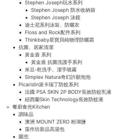
Stephen Joseph玩水系列
Stephen Joseph 防水收納袋
Stephen Joseph 泳鏡
迪士尼系列泳裝、防曬衣
Floss and Rock配件系列
Thinkbaby星寶貝純物理防曬霜
抗菌、居家清潔
黃金盾 系列
黃金盾 抗菌洗護手系列
米豆-乾洗手、潔手噴霧
Simplex Natura奇幻許願泡泡
Picaridin派卡瑞丁防蚊系列
法國 PSA SKIN 2P BODY長效防蚊乳液
紐西蘭Skin Technology長效防蚊液
餐廚食光Kitchen
調味品
澳洲 MOUNT ZERO 粉湖鹽
藻作坊新品高湯包
圍兜