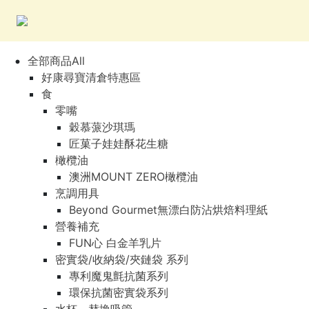
全部商品All
好康尋寶清倉特惠區
食
零嘴
穀慕蒎沙琪瑪
匠菓子娃娃酥花生糖
橄欖油
澳洲MOUNT ZERO橄欖油
烹調用具
Beyond Gourmet無漂白防沾烘焙料理紙
營養補充
FUN心 白金羊乳片
密實袋/收納袋/夾鏈袋 系列
專利魔鬼氈抗菌系列
環保抗菌密實袋系列