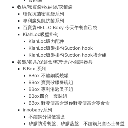
食品類
收納/密實袋/收納袋/夾鏈袋
環保抗菌密實袋系列
專利魔鬼氈抗菌系列
百寶袋HELLO Boxy 今天午餐自己袋
KiahLoc吸盤掛勾
KiahLoc吸力配件
KiahLoc吸盤掛勾Suction hook
KiahLoc吸盤掛勾Suction hook禮盒組
餐盤/餐具/保鮮盒/晾乾盒/不鏽鋼器具
B.Box 系列
BBox 不鏽鋼燜燒罐
BBox 寶寶矽膠餐碗組
BBox 專利湯匙叉子組
BBox四合一套裝組
BBox 野餐便當盒迷你野餐便當盒零食盒
innobaby系列
不鏽鋼分隔便當盒
矽膠防滑餐盤、矽膠蒸盤、不鏽鋼兒童巴士餐盤