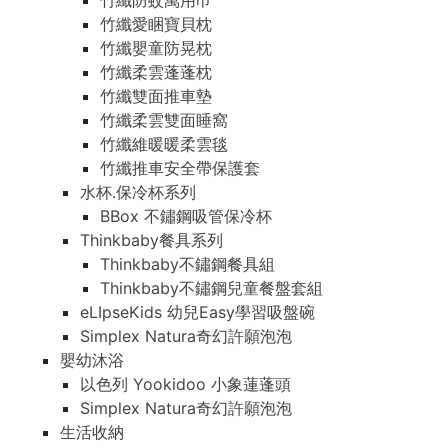
竹纖防蚊萬用巾
竹纖愛睏寶貝枕
竹纖嬰童防晃枕
竹纖柔雲蓬蓬枕
竹纖雙面推車墊
竹纖柔雲雙面睡窩
竹纖維暖暖柔雲毯
竹纖推車安全帶保護套
水杯.保冷杯系列
BBox 不鏽鋼吸管保冷杯
Thinkbaby餐具系列
Thinkbaby不鏽鋼餐具組
Thinkbaby不鏽鋼兒童餐盤套組
eLIpseKids 幼兒Easy學習吸盤碗
Simplex Natura奇幻許願泡泡
嬰幼沐浴
以色列 Yookidoo 小象蓮蓬頭
Simplex Natura奇幻許願泡泡
生活收納