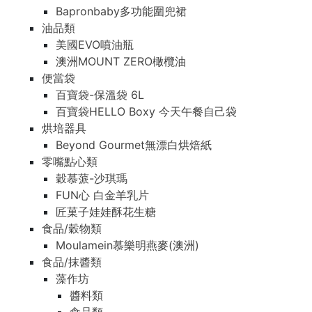
Bapronbaby多功能圍兜裙
油品類
美國EVO噴油瓶
澳洲MOUNT ZERO橄欖油
便當袋
百寶袋-保溫袋 6L
百寶袋HELLO Boxy 今天午餐自己袋
烘培器具
Beyond Gourmet無漂白烘焙紙
零嘴點心類
穀慕蒎-沙琪瑪
FUN心 白金羊乳片
匠菓子娃娃酥花生糖
食品/穀物類
Moulamein慕樂明燕麥(澳洲)
食品/抹醬類
藻作坊
醬料類