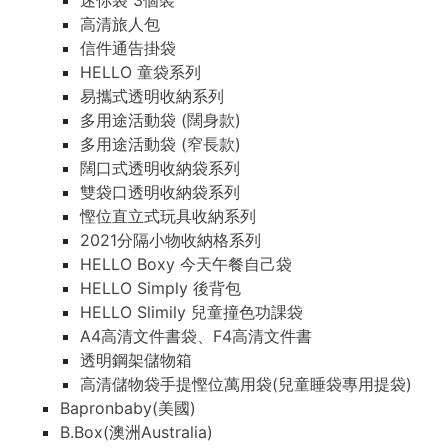
迷你袋 3個裝
高清旅人包
信件通告掛袋
HELLO 童袋系列
易攜式透明收納系列
多用途活動袋 (闊身款)
多用途活動袋 (窄長款)
闊口式透明收納袋系列
雙袋口透明收納袋系列
慳位直立式玩具收納系列
2021分隔小物收納格系列
HELLO Boxy 今天午餐自己袋
HELLO Simply 後背包
HELLO Slimily 兒童撞色功課袋
A4高清文件書袋、F4高清文件書
透明鋼架儲物箱
高清儲物袋手提慳位萬用袋(兒童睡袋專用提袋)
Bapronbaby(美國)
B.Box(澳洲Australia)