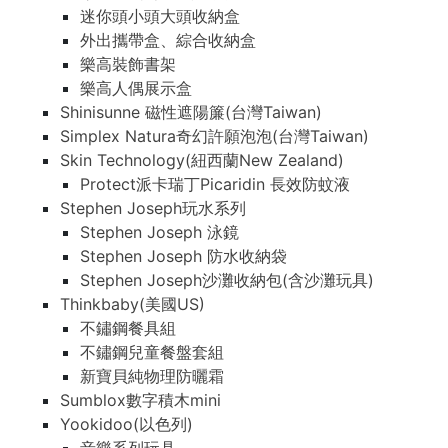
迷你頭小頭大頭收納盒
外出攜帶盒、綜合收納盒
樂高裝飾書架
樂高人偶展示盒
Shinisunne 磁性遮陽簾(台灣Taiwan)
Simplex Natura奇幻許願泡泡(台灣Taiwan)
Skin Technology(紐西蘭New Zealand)
Protect派卡瑞丁Picaridin 長效防蚊液
Stephen Joseph玩水系列
Stephen Joseph 泳鏡
Stephen Joseph 防水收納袋
Stephen Joseph沙灘收納包(含沙灘玩具)
Thinkbaby(美國US)
不鏽鋼餐具組
不鏽鋼兒童餐盤套組
新寶貝純物理防曬霜
Sumblox數字積木mini
Yookidoo(以色列)