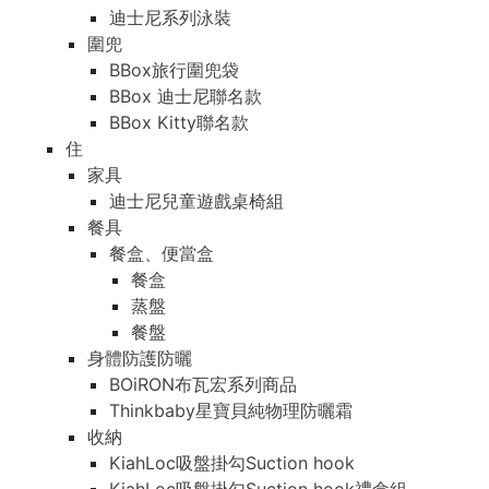
迪士尼系列泳裝
圍兜
BBox旅行圍兜袋
BBox 迪士尼聯名款
BBox Kitty聯名款
住
家具
迪士尼兒童遊戲桌椅組
餐具
餐盒、便當盒
餐盒
蒸盤
餐盤
身體防護防曬
BOiRON布瓦宏系列商品
Thinkbaby星寶貝純物理防曬霜
收納
KiahLoc吸盤掛勾Suction hook