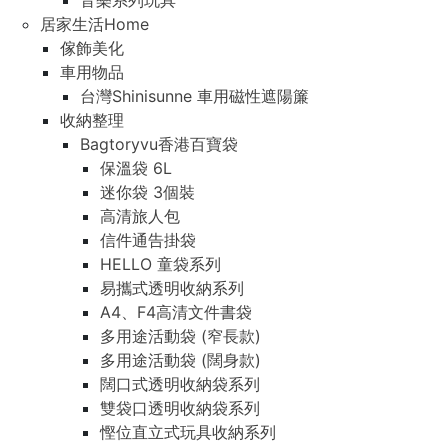
音樂系列玩具
居家生活Home
傢飾美化
車用物品
台灣Shinisunne 車用磁性遮陽簾
收納整理
Bagtoryvu香港百寶袋
保溫袋 6L
迷你袋 3個裝
高清旅人包
信件通告掛袋
HELLO 童袋系列
易攜式透明收納系列
A4、F4高清文件書袋
多用途活動袋 (窄長款)
多用途活動袋 (闊身款)
闊口式透明收納袋系列
雙袋口透明收納袋系列
慳位直立式玩具收納系列