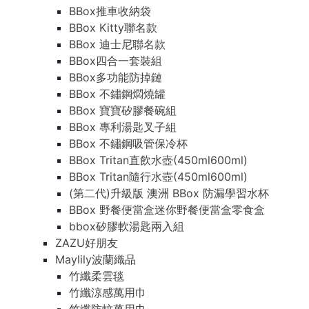
BBox推車收納袋
BBox Kitty聯名款
BBox 迪士尼聯名款
BBox四合一套裝組
BBox多功能防掉鏈
BBox 不鏽鋼燜燒罐
BBox 寶寶矽膠餐碗組
BBox 專利湯匙叉子組
BBox 不鏽鋼吸管保冷杯
BBox Tritan直飲水壺(450ml600ml)
BBox Tritan隨行水壺(450ml600ml)
(第二代)升級版 澳洲 BBox 防漏學習水杯
BBox 野餐便當盒迷你野餐便當盒零食盒
bbox矽膠軟湯匙兩入組
ZAZU好朋友
Maylily波蘭織品
竹纖柔雲毯
竹纖涼感萬用巾