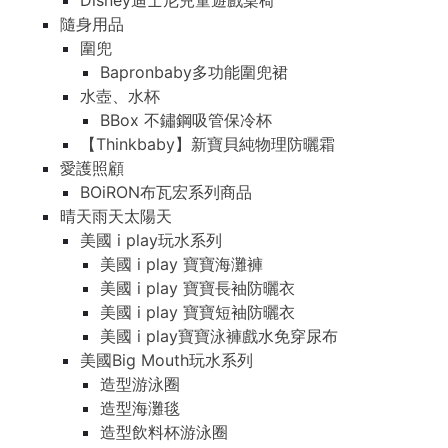
Disney迪士尼兒童遊戲桌椅
隨身用品
圍兜
Bapronbaby多功能圍兜裙
水壺、水杯
BBox 不鏽鋼吸管保冷杯
【Thinkbaby】新寶貝純物理防曬霜
愛護照顧
BOiRON布瓦宏系列商品
晴天雨天太陽天
美國 i play玩水系列
美國 i play 寶寶海灘褲
美國 i play 寶寶長袖防曬衣
美國 i play 寶寶短袖防曬衣
美國 i play寶寶泳褲戲水免穿尿布
美國Big Mouth玩水系列
造型游泳圈
造型海灘毯
造型飲料杯游泳圈