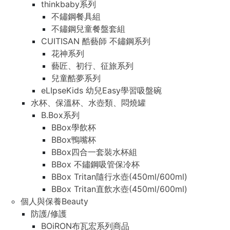
thinkbaby系列
不鏽鋼餐具組
不鏽鋼兒童餐盤套組
CUITISAN 酷藝師 不鏽鋼系列
花神系列
藝匠、初行、征旅系列
兒童酷夢系列
eLIpseKids 幼兒Easy學習吸盤碗
水杯、保溫杯、水壺類、悶燒罐
B.Box系列
BBox學飲杯
BBox鴨嘴杯
BBox四合一套裝水杯組
BBox 不鏽鋼吸管保冷杯
BBox Tritan隨行水壺(450ml/600ml)
BBox Tritan直飲水壺(450ml/600ml)
個人與保養Beauty
防護/修護
BOiRON布瓦宏系列商品