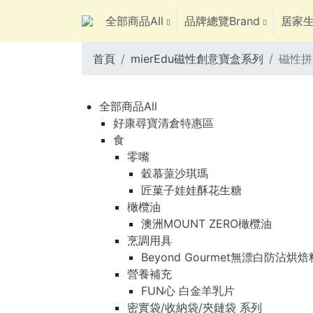
全部商品All
品牌總覽Brand
居家生
首頁
mierEdu磁性創意寶盒系列
磁性拼
全部商品All
好康尋寶清倉特惠區
食
零嘴
穀慕蒎沙琪瑪
匠菓子娃娃酥花生糖
橄欖油
澳洲MOUNT ZERO橄欖油
烹調用具
Beyond Gourmet無漂白防沾烘
營養補充
FUN心 白金羊乳片
密實袋/收納袋/夾鏈袋 系列