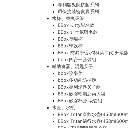
專利魔鬼氈抗菌系列
環保抗菌密實袋系列
水杯、替換吸管
BBox Kitty聯名款
BBox 迪士尼聯名款
BBox鴨嘴杯
BBox學飲杯
BBox 防漏學習水杯(第二代)升級
bbox四合一套裝組
輔助食器、湯匙叉子
bbox咬樂美
bbox多功能防掉鏈
BBox專利湯匙叉子組
BBox矽膠軟湯匙兩入組
BBox矽膠杯套 吸管組
水壺、水瓶
BBox Tritan直飲水壺(450ml600m
BBox Tritan隨行水壺(450ml600m