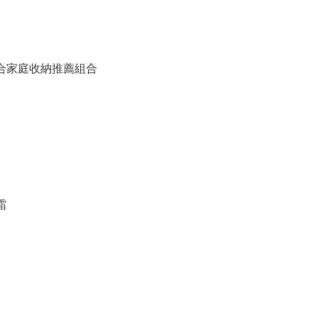
備組合家庭收納推薦組合
霜