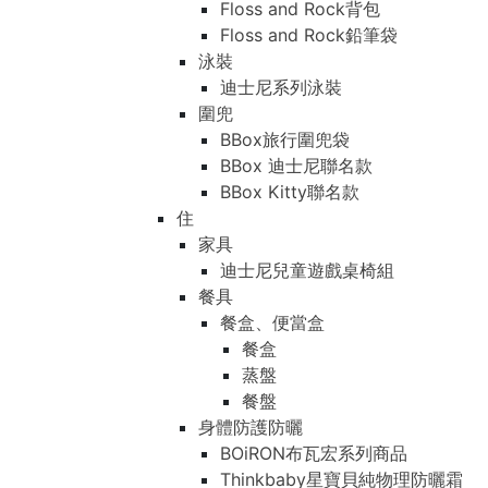
Floss and Rock背包
Floss and Rock鉛筆袋
泳裝
迪士尼系列泳裝
圍兜
BBox旅行圍兜袋
BBox 迪士尼聯名款
BBox Kitty聯名款
住
家具
迪士尼兒童遊戲桌椅組
餐具
餐盒、便當盒
餐盒
蒸盤
餐盤
身體防護防曬
BOiRON布瓦宏系列商品
Thinkbaby星寶貝純物理防曬霜