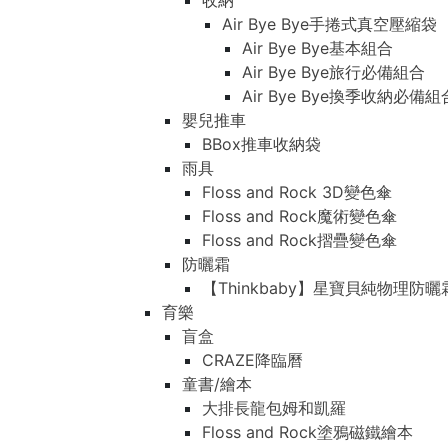
收納
Air Bye Bye手捲式真空壓縮袋
Air Bye Bye基本組合
Air Bye Bye旅行必備組合
Air Bye Bye換季收納必
嬰兒推車
BBox推車收納袋
雨具
Floss and Rock 3D變色傘
Floss and Rock魔術變色傘
Floss and Rock摺疊變色傘
防曬霜
【Thinkbaby】星寶貝純物理防曬
育樂
盲盒
CRAZE降臨曆
童書/繪本
大排長龍包姆和凱羅
Floss and Rock塗鴉磁鐵繪本