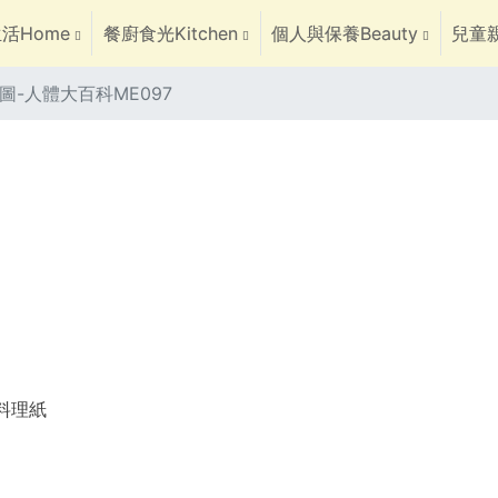
活Home
餐廚食光Kitchen
個人與保養Beauty
兒童親
圖-人體大百科ME097
焙料理紙