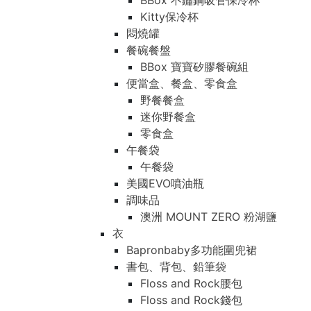
BBox 不鏽鋼吸管保冷杯
Kitty保冷杯
悶燒罐
餐碗餐盤
BBox 寶寶矽膠餐碗組
便當盒、餐盒、零食盒
野餐餐盒
迷你野餐盒
零食盒
午餐袋
午餐袋
美國EVO噴油瓶
調味品
澳洲 MOUNT ZERO 粉湖鹽
衣
Bapronbaby多功能圍兜裙
書包、背包、鉛筆袋
Floss and Rock腰包
Floss and Rock錢包