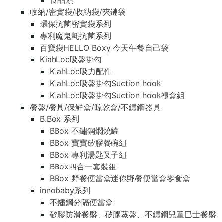
食品類
收納/密實袋/收納袋/夾鏈袋
環保抗菌密實袋系列
專利魔鬼氈抗菌系列
百寶袋HELLO Boxy 今天午餐自己袋
KiahLoc吸盤掛勾
KiahLoc吸力配件
KiahLoc吸盤掛勾Suction hook
KiahLoc吸盤掛勾Suction hook禮盒組
餐盤/餐具/保鮮盒/晾乾盒/不鏽鋼器具
B.Box 系列
BBox 不鏽鋼燜燒罐
BBox 寶寶矽膠餐碗組
BBox 專利湯匙叉子組
BBox四合一套裝組
BBox 野餐便當盒迷你野餐便當盒零食盒
innobaby系列
不鏽鋼分隔便當盒
矽膠防滑餐盤、矽膠蒸盤、不鏽鋼兒童巴士餐盤