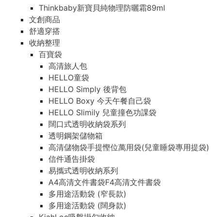
Thinkbaby新寶貝純物理防曬霜89ml
文創商品
舒適穿搭
收納整理
百寶袋
高清旅人包
HELLO童袋
HELLO Simply 後背包
HELLO Boxy 今天午餐自己袋
HELLO Slimily 兒童撞色功課袋
闊口式透明收納袋系列
透明鋼架儲物箱
高清儲物袋手提慳位萬用袋(兒童睡袋專用提袋)
信件通告掛袋
易攜式透明收納系列
A4高清文件書袋F4高清文件書袋
多用途活動袋 (窄長款)
多用途活動袋 (闊身款)