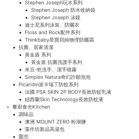
Stephen Joseph玩水系列
Stephen Joseph 防水收納袋
Stephen Joseph 泳鏡
迪士尼系列泳裝、防曬衣
Floss and Rock配件系列
Thinkbaby星寶貝純物理防曬霜
抗菌、居家清潔
黃金盾 系列
黃金盾 抗菌洗護手系列
米豆-乾洗手、潔手噴霧
Simplex Natura奇幻許願泡泡
Picaridin派卡瑞丁防蚊系列
法國 PSA SKIN 2P BODY長效防蚊乳液
紐西蘭Skin Technology長效防蚊液
餐廚食光Kitchen
調味品
澳洲 MOUNT ZERO 粉湖鹽
藻作坊新品高湯包
圍兜