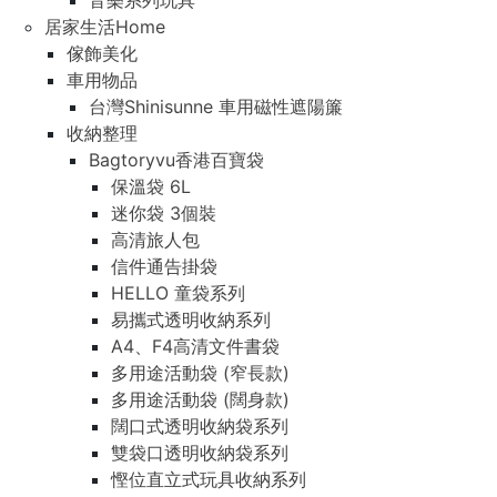
音樂系列玩具
居家生活Home
傢飾美化
車用物品
台灣Shinisunne 車用磁性遮陽簾
收納整理
Bagtoryvu香港百寶袋
保溫袋 6L
迷你袋 3個裝
高清旅人包
信件通告掛袋
HELLO 童袋系列
易攜式透明收納系列
A4、F4高清文件書袋
多用途活動袋 (窄長款)
多用途活動袋 (闊身款)
闊口式透明收納袋系列
雙袋口透明收納袋系列
慳位直立式玩具收納系列