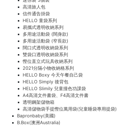
迷你袋 3個裝
高清旅人包
信件通告掛袋
HELLO 童袋系列
易攜式透明收納系列
多用途活動袋 (闊身款)
多用途活動袋 (窄長款)
闊口式透明收納袋系列
雙袋口透明收納袋系列
慳位直立式玩具收納系列
2021分隔小物收納格系列
HELLO Boxy 今天午餐自己袋
HELLO Simply 後背包
HELLO Slimily 兒童撞色功課袋
A4高清文件書袋、F4高清文件書
透明鋼架儲物箱
高清儲物袋手提慳位萬用袋(兒童睡袋專用提袋)
Bapronbaby(美國)
B.Box(澳洲Australia)