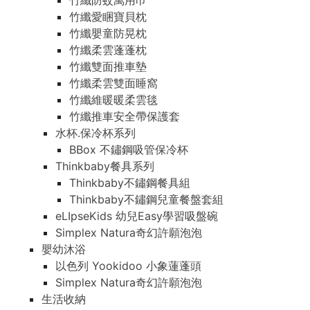
竹纖防蚊萬用巾
竹纖愛睏寶貝枕
竹纖嬰童防晃枕
竹纖柔雲蓬蓬枕
竹纖雙面推車墊
竹纖柔雲雙面睡窩
竹纖維暖暖柔雲毯
竹纖推車安全帶保護套
水杯.保冷杯系列
BBox 不鏽鋼吸管保冷杯
Thinkbaby餐具系列
Thinkbaby不鏽鋼餐具組
Thinkbaby不鏽鋼兒童餐盤套組
eLIpseKids 幼兒Easy學習吸盤碗
Simplex Natura奇幻許願泡泡
嬰幼沐浴
以色列 Yookidoo 小象蓮蓬頭
Simplex Natura奇幻許願泡泡
生活收納