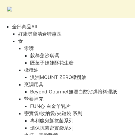
全部商品All
好康尋寶清倉特惠區
食
零嘴
穀慕蒎沙琪瑪
匠菓子娃娃酥花生糖
橄欖油
澳洲MOUNT ZERO橄欖油
烹調用具
Beyond Gourmet無漂白防沾烘焙料理紙
營養補充
FUN心 白金羊乳片
密實袋/收納袋/夾鏈袋 系列
專利魔鬼氈抗菌系列
環保抗菌密實袋系列