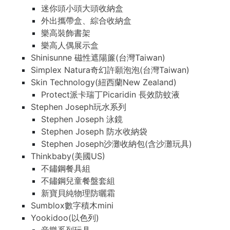
迷你頭小頭大頭收納盒
外出攜帶盒、綜合收納盒
樂高裝飾書架
樂高人偶展示盒
Shinisunne 磁性遮陽簾(台灣Taiwan)
Simplex Natura奇幻許願泡泡(台灣Taiwan)
Skin Technology(紐西蘭New Zealand)
Protect派卡瑞丁Picaridin 長效防蚊液
Stephen Joseph玩水系列
Stephen Joseph 泳鏡
Stephen Joseph 防水收納袋
Stephen Joseph沙灘收納包(含沙灘玩具)
Thinkbaby(美國US)
不鏽鋼餐具組
不鏽鋼兒童餐盤套組
新寶貝純物理防曬霜
Sumblox數字積木mini
Yookidoo(以色列)