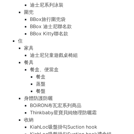
迪士尼系列泳裝
圍兜
BBox旅行圍兜袋
BBox 迪士尼聯名款
BBox Kitty聯名款
住
家具
迪士尼兒童遊戲桌椅組
餐具
餐盒、便當盒
餐盒
蒸盤
餐盤
身體防護防曬
BOiRON布瓦宏系列商品
Thinkbaby星寶貝純物理防曬霜
收納
KiahLoc吸盤掛勾Suction hook