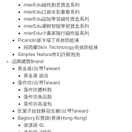
mierEdu磁性創意寶盒系列
mierEdu口袋水彩畫冊系列
mierEdu認知學習磁性寶盒系列
mierEdu邏輯智能學習寶盒系列
mierEdu小畫家隨行磁性版系列
Picaridin派卡瑞丁長效防蚊液
紐西蘭Skin Technology長效防蚊液
Simplex Natura奇幻許願泡泡
品牌總覽Brand
黃金盾(台灣Taiwan)
黃金盾 組合
藻作坊(台灣Taiwan)
藻作坊醬料類
藻作坊食品類
藻作坊高湯包
匠菓子娃娃酥花生糖(台灣Taiwan)
Bagtory百寶袋(香港Hong Kong)
保溫袋 6L