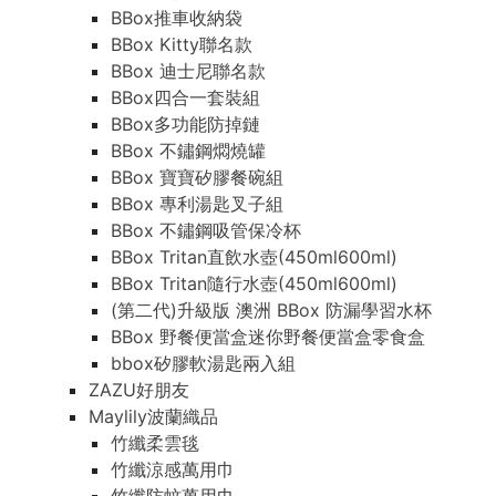
BBox推車收納袋
BBox Kitty聯名款
BBox 迪士尼聯名款
BBox四合一套裝組
BBox多功能防掉鏈
BBox 不鏽鋼燜燒罐
BBox 寶寶矽膠餐碗組
BBox 專利湯匙叉子組
BBox 不鏽鋼吸管保冷杯
BBox Tritan直飲水壺(450ml600ml)
BBox Tritan隨行水壺(450ml600ml)
(第二代)升級版 澳洲 BBox 防漏學習水杯
BBox 野餐便當盒迷你野餐便當盒零食盒
bbox矽膠軟湯匙兩入組
ZAZU好朋友
Maylily波蘭織品
竹纖柔雲毯
竹纖涼感萬用巾