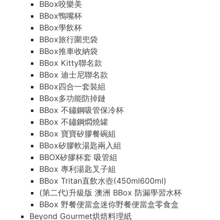
BBox咬樂美
BBox鴨嘴杯
BBox學飲杯
BBox旅行圍兜袋
BBox推車收納袋
BBox Kitty聯名款
BBox 迪士尼聯名款
BBox四合一套裝組
BBox多功能防掉鏈
BBox 不鏽鋼吸管保冷杯
BBox 不鏽鋼燜燒罐
BBox 寶寶矽膠餐碗組
BBox矽膠軟湯匙兩入組
BBOX矽膠杯套 吸管組
BBox 專利湯匙叉子組
BBox Tritan直飲水壺(450ml600ml)
(第二代)升級版 澳洲 BBox 防漏學習水杯
BBox 野餐便當盒迷你野餐便當盒零食盒
Beyond Gourmet烘焙料理紙