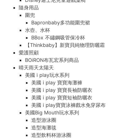
Disney迪士尼兒童遊戲桌椅
隨身用品
圍兜
Bapronbaby多功能圍兜裙
水壺、水杯
BBox 不鏽鋼吸管保冷杯
【Thinkbaby】新寶貝純物理防曬霜
愛護照顧
BOiRON布瓦宏系列商品
晴天雨天太陽天
美國 i play玩水系列
美國 i play 寶寶海灘褲
美國 i play 寶寶長袖防曬衣
美國 i play 寶寶短袖防曬衣
美國 i play寶寶泳褲戲水免穿尿布
美國Big Mouth玩水系列
造型游泳圈
造型海灘毯
造型飲料杯游泳圈