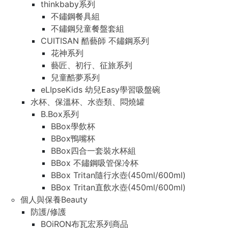
thinkbaby系列
不鏽鋼餐具組
不鏽鋼兒童餐盤套組
CUITISAN 酷藝師 不鏽鋼系列
花神系列
藝匠、初行、征旅系列
兒童酷夢系列
eLIpseKids 幼兒Easy學習吸盤碗
水杯、保溫杯、水壺類、悶燒罐
B.Box系列
BBox學飲杯
BBox鴨嘴杯
BBox四合一套裝水杯組
BBox 不鏽鋼吸管保冷杯
BBox Tritan隨行水壺(450ml/600ml)
BBox Tritan直飲水壺(450ml/600ml)
個人與保養Beauty
防護/修護
BOiRON布瓦宏系列商品