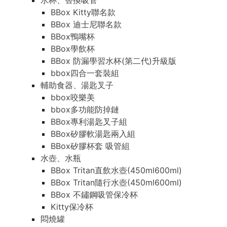
水杯、替換吸管
BBox Kitty聯名款
BBox 迪士尼聯名款
BBox鴨嘴杯
BBox學飲杯
BBox 防漏學習水杯(第二代)升級版
bbox四合一套裝組
輔助食器、湯匙叉子
bbox咬樂美
bbox多功能防掉鏈
BBox專利湯匙叉子組
BBox矽膠軟湯匙兩入組
BBox矽膠杯套 吸管組
水壺、水瓶
BBox Tritan直飲水壺(450ml600ml)
BBox Tritan隨行水壺(450ml600ml)
BBox 不鏽鋼吸管保冷杯
Kitty保冷杯
悶燒罐