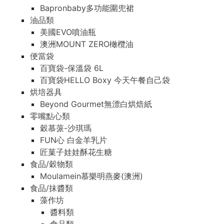
Bapronbaby多功能圍兜裙
油品類
美國EVO噴油瓶
澳洲MOUNT ZERO橄欖油
便當袋
百寶袋-保溫袋 6L
百寶袋HELLO Boxy 今天午餐自己袋
烘培器具
Beyond Gourmet無漂白烘焙紙
零嘴點心類
穀慕蒎-沙琪瑪
FUN心 白金羊乳片
匠菓子娃娃酥花生糖
食品/穀物類
Moulamein慕樂明燕麥(澳洲)
食品/抹醬類
藻作坊
醬料類