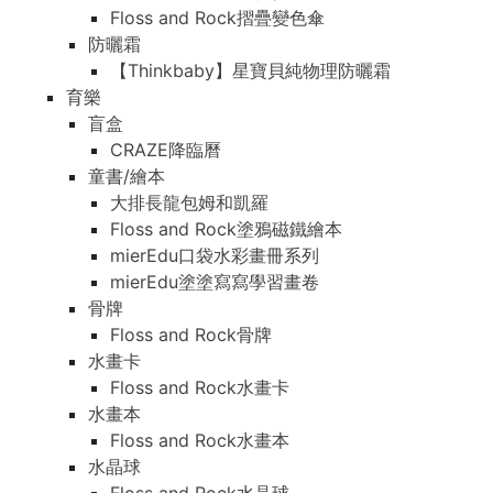
Floss and Rock摺疊變色傘
防曬霜
【Thinkbaby】星寶貝純物理防曬霜
育樂
盲盒
CRAZE降臨曆
童書/繪本
大排長龍包姆和凱羅
Floss and Rock塗鴉磁鐵繪本
mierEdu口袋水彩畫冊系列
mierEdu塗塗寫寫學習畫卷
骨牌
Floss and Rock骨牌
水畫卡
Floss and Rock水畫卡
水畫本
Floss and Rock水畫本
水晶球