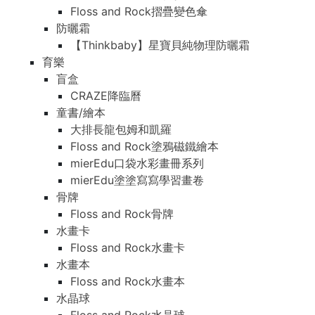
Floss and Rock摺疊變色傘
防曬霜
【Thinkbaby】星寶貝純物理防曬霜
育樂
盲盒
CRAZE降臨曆
童書/繪本
大排長龍包姆和凱羅
Floss and Rock塗鴉磁鐵繪本
mierEdu口袋水彩畫冊系列
mierEdu塗塗寫寫學習畫卷
骨牌
Floss and Rock骨牌
水畫卡
Floss and Rock水畫卡
水畫本
Floss and Rock水畫本
水晶球