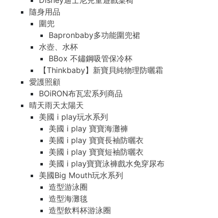
Disney迪士尼兒童遊戲桌椅
隨身用品
圍兜
Bapronbaby多功能圍兜裙
水壺、水杯
BBox 不鏽鋼吸管保冷杯
【Thinkbaby】新寶貝純物理防曬霜
愛護照顧
BOiRON布瓦宏系列商品
晴天雨天太陽天
美國 i play玩水系列
美國 i play 寶寶海灘褲
美國 i play 寶寶長袖防曬衣
美國 i play 寶寶短袖防曬衣
美國 i play寶寶泳褲戲水免穿尿布
美國Big Mouth玩水系列
造型游泳圈
造型海灘毯
造型飲料杯游泳圈