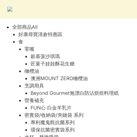
全部商品All
好康尋寶清倉特惠區
食
零嘴
穀慕蒎沙琪瑪
匠菓子娃娃酥花生糖
橄欖油
澳洲MOUNT ZERO橄欖油
烹調用具
Beyond Gourmet無漂白防沾烘焙料理紙
營養補充
FUN心 白金羊乳片
密實袋/收納袋/夾鏈袋 系列
專利魔鬼氈抗菌系列
環保抗菌密實袋系列