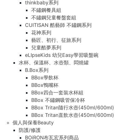
thinkbaby系列
不鏽鋼餐具組
不鏽鋼兒童餐盤套組
CUITISAN 酷藝師 不鏽鋼系列
花神系列
藝匠、初行、征旅系列
兒童酷夢系列
eLIpseKids 幼兒Easy學習吸盤碗
水杯、保溫杯、水壺類、悶燒罐
B.Box系列
BBox學飲杯
BBox鴨嘴杯
BBox四合一套裝水杯組
BBox 不鏽鋼吸管保冷杯
BBox Tritan隨行水壺(450ml/600ml)
BBox Tritan直飲水壺(450ml/600ml)
個人與保養Beauty
防護/修護
BOiRON布瓦宏系列商品