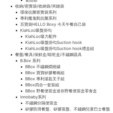
食品類
收納/密實袋/收納袋/夾鏈袋
環保抗菌密實袋系列
專利魔鬼氈抗菌系列
百寶袋HELLO Boxy 今天午餐自己袋
KiahLoc吸盤掛勾
KiahLoc吸力配件
KiahLoc吸盤掛勾Suction hook
KiahLoc吸盤掛勾Suction hook禮盒組
餐盤/餐具/保鮮盒/晾乾盒/不鏽鋼器具
B.Box 系列
BBox 不鏽鋼燜燒罐
BBox 寶寶矽膠餐碗組
BBox 專利湯匙叉子組
BBox四合一套裝組
BBox 野餐便當盒迷你野餐便當盒零食盒
innobaby系列
不鏽鋼分隔便當盒
矽膠防滑餐盤、矽膠蒸盤、不鏽鋼兒童巴士餐盤