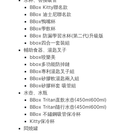
水杯、替換吸管
BBox Kitty聯名款
BBox 迪士尼聯名款
BBox鴨嘴杯
BBox學飲杯
BBox 防漏學習水杯(第二代)升級版
bbox四合一套裝組
輔助食器、湯匙叉子
bbox咬樂美
bbox多功能防掉鏈
BBox專利湯匙叉子組
BBox矽膠軟湯匙兩入組
BBox矽膠杯套 吸管組
水壺、水瓶
BBox Tritan直飲水壺(450ml600ml)
BBox Tritan隨行水壺(450ml600ml)
BBox 不鏽鋼吸管保冷杯
Kitty保冷杯
悶燒罐