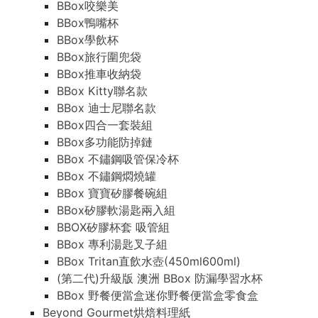
BBox咬樂美
BBox鴨嘴杯
BBox學飲杯
BBox旅行圍兜袋
BBox推車收納袋
BBox Kitty聯名款
BBox 迪士尼聯名款
BBox四合一套裝組
BBox多功能防掉鏈
BBox 不鏽鋼吸管保冷杯
BBox 不鏽鋼燜燒罐
BBox 寶寶矽膠餐碗組
BBox矽膠軟湯匙兩入組
BBOX矽膠杯套 吸管組
BBox 專利湯匙叉子組
BBox Tritan直飲水壺(450ml600ml)
(第二代)升級版 澳洲 BBox 防漏學習水杯
BBox 野餐便當盒迷你野餐便當盒零食盒
Beyond Gourmet烘焙料理紙