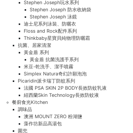
Stephen Joseph玩水系列
Stephen Joseph 防水收納袋
Stephen Joseph 泳鏡
迪士尼系列泳裝、防曬衣
Floss and Rock配件系列
Thinkbaby星寶貝純物理防曬霜
抗菌、居家清潔
黃金盾 系列
黃金盾 抗菌洗護手系列
米豆-乾洗手、潔手噴霧
Simplex Natura奇幻許願泡泡
Picaridin派卡瑞丁防蚊系列
法國 PSA SKIN 2P BODY長效防蚊乳液
紐西蘭Skin Technology長效防蚊液
餐廚食光Kitchen
調味品
澳洲 MOUNT ZERO 粉湖鹽
藻作坊新品高湯包
圍兜