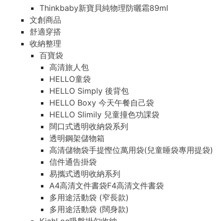
Thinkbaby新寶貝純物理防曬霜89ml
文創商品
舒適穿搭
收納整理
百寶袋
高清旅人包
HELLO童袋
HELLO Simply 後背包
HELLO Boxy 今天午餐自己袋
HELLO Slimily 兒童撞色功課袋
闊口式透明收納袋系列
透明鋼架儲物箱
高清儲物袋手提慳位萬用袋(兒童睡袋專用提袋)
信件通告掛袋
易攜式透明收納系列
A4高清文件書袋F4高清文件書袋
多用途活動袋 (窄長款)
多用途活動袋 (闊身款)