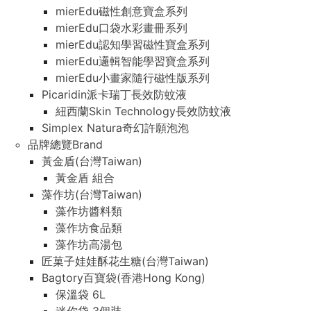
mierEdu磁性創意寶盒系列
mierEdu口袋水彩畫冊系列
mierEdu認知學習磁性寶盒系列
mierEdu邏輯智能學習寶盒系列
mierEdu小畫家隨行磁性版系列
Picaridin派卡瑞丁長效防蚊液
紐西蘭Skin Technology長效防蚊液
Simplex Natura奇幻許願泡泡
品牌總覽Brand
黃金盾(台灣Taiwan)
黃金盾 組合
藻作坊(台灣Taiwan)
藻作坊醬料類
藻作坊食品類
藻作坊高湯包
匠菓子娃娃酥花生糖(台灣Taiwan)
Bagtory百寶袋(香港Hong Kong)
保溫袋 6L