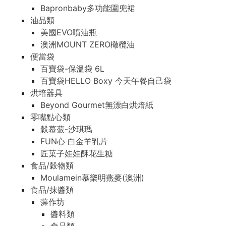
Bapronbaby多功能圍兜裙
油品類
美國EVO噴油瓶
澳洲MOUNT ZERO橄欖油
便當袋
百寶袋-保溫袋 6L
百寶袋HELLO Boxy 今天午餐自己袋
烘培器具
Beyond Gourmet無漂白烘焙紙
零嘴點心類
穀慕蒎-沙琪瑪
FUN心 白金羊乳片
匠菓子娃娃酥花生糖
食品/穀物類
Moulamein慕樂明燕麥(澳洲)
食品/抹醬類
藻作坊
醬料類