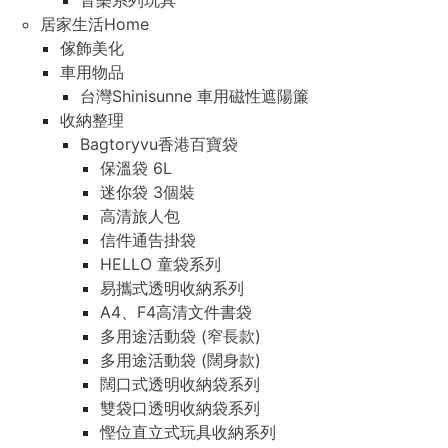
音樂系列玩具
居家生活Home
傢飾美化
車用物品
台灣Shinisunne 車用磁性遮陽簾
收納整理
Bagtoryvu香港百寶袋
保溫袋 6L
迷你袋 3個裝
高清旅人包
信件通告掛袋
HELLO 童袋系列
易攜式透明收納系列
A4、F4高清文件書袋
多用途活動袋 (窄長款)
多用途活動袋 (闊身款)
闊口式透明收納袋系列
雙袋口透明收納袋系列
慳位直立式玩具收納系列