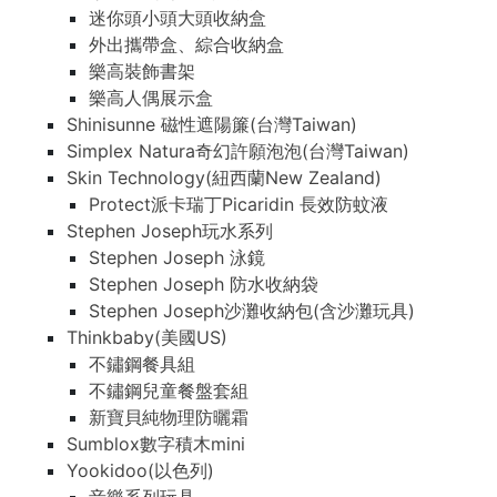
迷你頭小頭大頭收納盒
外出攜帶盒、綜合收納盒
樂高裝飾書架
樂高人偶展示盒
Shinisunne 磁性遮陽簾(台灣Taiwan)
Simplex Natura奇幻許願泡泡(台灣Taiwan)
Skin Technology(紐西蘭New Zealand)
Protect派卡瑞丁Picaridin 長效防蚊液
Stephen Joseph玩水系列
Stephen Joseph 泳鏡
Stephen Joseph 防水收納袋
Stephen Joseph沙灘收納包(含沙灘玩具)
Thinkbaby(美國US)
不鏽鋼餐具組
不鏽鋼兒童餐盤套組
新寶貝純物理防曬霜
Sumblox數字積木mini
Yookidoo(以色列)