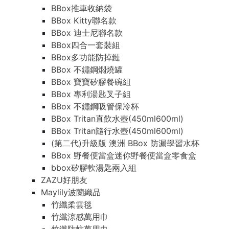
BBox推車收納袋
BBox Kitty聯名款
BBox 迪士尼聯名款
BBox四合一套裝組
BBox多功能防掉鏈
BBox 不鏽鋼燜燒罐
BBox 寶寶矽膠餐碗組
BBox 專利湯匙叉子組
BBox 不鏽鋼吸管保冷杯
BBox Tritan直飲水壺(450ml600ml)
BBox Tritan隨行水壺(450ml600ml)
(第二代)升級版 澳洲 BBox 防漏學習水杯
BBox 野餐便當盒迷你野餐便當盒零食盒
bbox矽膠軟湯匙兩入組
ZAZU好朋友
Maylily波蘭織品
竹纖柔雲毯
竹纖涼感萬用巾