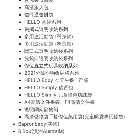
迷你袋 3個裝
高清旅人包
信件通告掛袋
HELLO 童袋系列
易攜式透明收納系列
多用途活動袋 (闊身款)
多用途活動袋 (窄長款)
闊口式透明收納袋系列
雙袋口透明收納袋系列
慳位直立式玩具收納系列
2021分隔小物收納格系列
HELLO Boxy 今天午餐自己袋
HELLO Simply 後背包
HELLO Slimily 兒童撞色功課袋
A4高清文件書袋、F4高清文件書
透明鋼架儲物箱
高清儲物袋手提慳位萬用袋(兒童睡袋專用提袋)
Bapronbaby(美國)
B.Box(澳洲Australia)