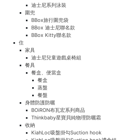
迪士尼系列泳裝
圍兜
BBox旅行圍兜袋
BBox 迪士尼聯名款
BBox Kitty聯名款
住
家具
迪士尼兒童遊戲桌椅組
餐具
餐盒、便當盒
餐盒
蒸盤
餐盤
身體防護防曬
BOiRON布瓦宏系列商品
Thinkbaby星寶貝純物理防曬霜
收納
KiahLoc吸盤掛勾Suction hook