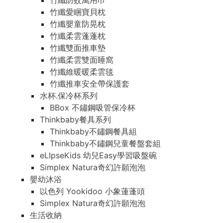
竹纖防蚊萬用巾
竹纖愛睏寶貝枕
竹纖嬰童防晃枕
竹纖柔雲蓬蓬枕
竹纖雙面推車墊
竹纖柔雲雙面睡窩
竹纖維暖暖柔雲毯
竹纖推車安全帶保護套
水杯.保冷杯系列
BBox 不鏽鋼吸管保冷杯
Thinkbaby餐具系列
Thinkbaby不鏽鋼餐具組
Thinkbaby不鏽鋼兒童餐盤套組
eLIpseKids 幼兒Easy學習吸盤碗
Simplex Natura奇幻許願泡泡
嬰幼沐浴
以色列 Yookidoo 小象蓮蓬頭
Simplex Natura奇幻許願泡泡
生活收納