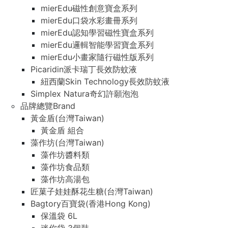
mierEdu磁性創意寶盒系列
mierEdu口袋水彩畫冊系列
mierEdu認知學習磁性寶盒系列
mierEdu邏輯智能學習寶盒系列
mierEdu小畫家隨行磁性版系列
Picaridin派卡瑞丁長效防蚊液
紐西蘭Skin Technology長效防蚊液
Simplex Natura奇幻許願泡泡
品牌總覽Brand
黃金盾(台灣Taiwan)
黃金盾 組合
藻作坊(台灣Taiwan)
藻作坊醬料類
藻作坊食品類
藻作坊高湯包
匠菓子娃娃酥花生糖(台灣Taiwan)
Bagtory百寶袋(香港Hong Kong)
保溫袋 6L