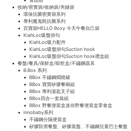
食品類
收納/密實袋/收納袋/夾鏈袋
環保抗菌密實袋系列
專利魔鬼氈抗菌系列
百寶袋HELLO Boxy 今天午餐自己袋
KiahLoc吸盤掛勾
KiahLoc吸力配件
KiahLoc吸盤掛勾Suction hook
KiahLoc吸盤掛勾Suction hook禮盒組
餐盤/餐具/保鮮盒/晾乾盒/不鏽鋼器具
B.Box 系列
BBox 不鏽鋼燜燒罐
BBox 寶寶矽膠餐碗組
BBox 專利湯匙叉子組
BBox四合一套裝組
BBox 野餐便當盒迷你野餐便當盒零食盒
innobaby系列
不鏽鋼分隔便當盒
矽膠防滑餐盤、矽膠蒸盤、不鏽鋼兒童巴士餐盤