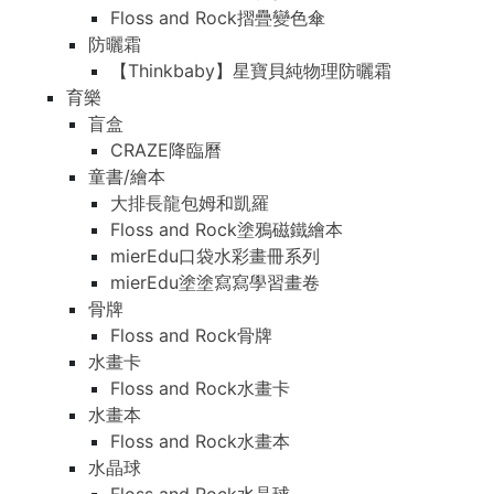
Floss and Rock摺疊變色傘
防曬霜
【Thinkbaby】星寶貝純物理防曬霜
育樂
盲盒
CRAZE降臨曆
童書/繪本
大排長龍包姆和凱羅
Floss and Rock塗鴉磁鐵繪本
mierEdu口袋水彩畫冊系列
mierEdu塗塗寫寫學習畫卷
骨牌
Floss and Rock骨牌
水畫卡
Floss and Rock水畫卡
水畫本
Floss and Rock水畫本
水晶球