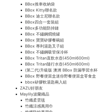
BBox推車收納袋
BBox Kitty聯名款
BBox 迪士尼聯名款
BBox四合一套裝組
BBox多功能防掉鏈
BBox 不鏽鋼燜燒罐
BBox 寶寶矽膠餐碗組
BBox 專利湯匙叉子組
BBox 不鏽鋼吸管保冷杯
BBox Tritan直飲水壺(450ml600ml)
BBox Tritan隨行水壺(450ml600ml)
(第二代)升級版 澳洲 BBox 防漏學習水杯
BBox 野餐便當盒迷你野餐便當盒零食盒
bbox矽膠軟湯匙兩入組
ZAZU好朋友
Maylily波蘭織品
竹纖柔雲毯
竹纖涼感萬用巾