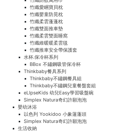
竹纖防蚊萬用巾
竹纖愛睏寶貝枕
竹纖嬰童防晃枕
竹纖柔雲蓬蓬枕
竹纖雙面推車墊
竹纖柔雲雙面睡窩
竹纖維暖暖柔雲毯
竹纖推車安全帶保護套
水杯.保冷杯系列
BBox 不鏽鋼吸管保冷杯
Thinkbaby餐具系列
Thinkbaby不鏽鋼餐具組
Thinkbaby不鏽鋼兒童餐盤套組
eLIpseKids 幼兒Easy學習吸盤碗
Simplex Natura奇幻許願泡泡
嬰幼沐浴
以色列 Yookidoo 小象蓮蓬頭
Simplex Natura奇幻許願泡泡
生活收納