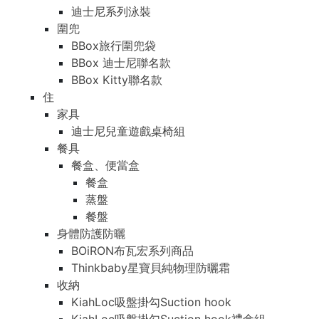
迪士尼系列泳裝
圍兜
BBox旅行圍兜袋
BBox 迪士尼聯名款
BBox Kitty聯名款
住
家具
迪士尼兒童遊戲桌椅組
餐具
餐盒、便當盒
餐盒
蒸盤
餐盤
身體防護防曬
BOiRON布瓦宏系列商品
Thinkbaby星寶貝純物理防曬霜
收納
KiahLoc吸盤掛勾Suction hook