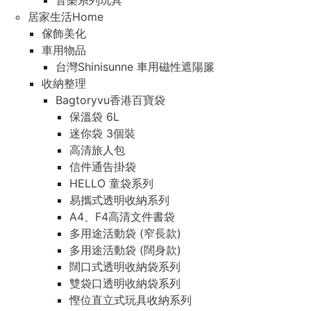
音樂系列玩具
居家生活Home
傢飾美化
車用物品
台灣Shinisunne 車用磁性遮陽簾
收納整理
Bagtoryvu香港百寶袋
保溫袋 6L
迷你袋 3個裝
高清旅人包
信件通告掛袋
HELLO 童袋系列
易攜式透明收納系列
A4、F4高清文件書袋
多用途活動袋 (窄長款)
多用途活動袋 (闊身款)
闊口式透明收納袋系列
雙袋口透明收納袋系列
慳位直立式玩具收納系列