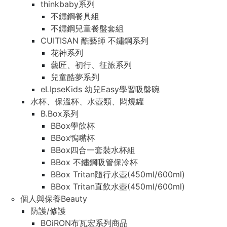
thinkbaby系列
不鏽鋼餐具組
不鏽鋼兒童餐盤套組
CUITISAN 酷藝師 不鏽鋼系列
花神系列
藝匠、初行、征旅系列
兒童酷夢系列
eLIpseKids 幼兒Easy學習吸盤碗
水杯、保溫杯、水壺類、悶燒罐
B.Box系列
BBox學飲杯
BBox鴨嘴杯
BBox四合一套裝水杯組
BBox 不鏽鋼吸管保冷杯
BBox Tritan隨行水壺(450ml/600ml)
BBox Tritan直飲水壺(450ml/600ml)
個人與保養Beauty
防護/修護
BOiRON布瓦宏系列商品