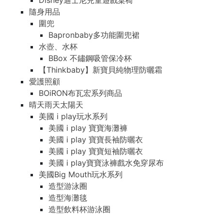
Disney迪士尼兒童遊戲桌椅
隨身用品
圍兜
Bapronbaby多功能圍兜裙
水壺、水杯
BBox 不鏽鋼吸管保冷杯
【Thinkbaby】新寶貝純物理防曬霜
愛護照顧
BOiRON布瓦宏系列商品
晴天雨天太陽天
美國 i play玩水系列
美國 i play 寶寶海灘褲
美國 i play 寶寶長袖防曬衣
美國 i play 寶寶短袖防曬衣
美國 i play寶寶泳褲戲水免穿尿布
美國Big Mouth玩水系列
造型游泳圈
造型海灘毯
造型飲料杯游泳圈