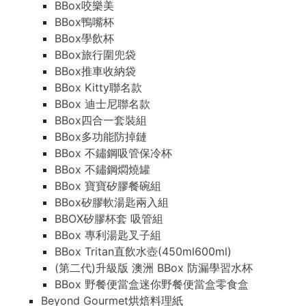
BBox咬樂美
BBox鴨嘴杯
BBox學飲杯
BBox旅行圍兜袋
BBox推車收納袋
BBox Kitty聯名款
BBox 迪士尼聯名款
BBox四合一套裝組
BBox多功能防掉鏈
BBox 不鏽鋼吸管保冷杯
BBox 不鏽鋼燜燒罐
BBox 寶寶矽膠餐碗組
BBox矽膠軟湯匙兩入組
BBOX矽膠杯套 吸管組
BBox 專利湯匙叉子組
BBox Tritan直飲水壺(450ml600ml)
(第二代)升級版 澳洲 BBox 防漏學習水杯
BBox 野餐便當盒迷你野餐便當盒零食盒
Beyond Gourmet烘焙料理紙