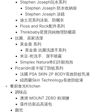
Stephen Joseph玩水系列
Stephen Joseph 防水收納袋
Stephen Joseph 泳鏡
迪士尼系列泳裝、防曬衣
Floss and Rock配件系列
Thinkbaby星寶貝純物理防曬霜
抗菌、居家清潔
黃金盾 系列
黃金盾 抗菌洗護手系列
米豆-乾洗手、潔手噴霧
Simplex Natura奇幻許願泡泡
Picaridin派卡瑞丁防蚊系列
法國 PSA SKIN 2P BODY長效防蚊乳液
紐西蘭Skin Technology長效防蚊液
餐廚食光Kitchen
調味品
澳洲 MOUNT ZERO 粉湖鹽
藻作坊新品高湯包
圍兜