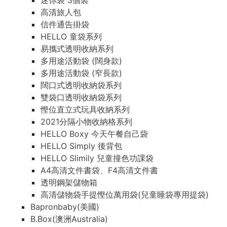
迷你袋 3個裝
高清旅人包
信件通告掛袋
HELLO 童袋系列
易攜式透明收納系列
多用途活動袋 (闊身款)
多用途活動袋 (窄長款)
闊口式透明收納袋系列
雙袋口透明收納袋系列
慳位直立式玩具收納系列
2021分隔小物收納格系列
HELLO Boxy 今天午餐自己袋
HELLO Simply 後背包
HELLO Slimily 兒童撞色功課袋
A4高清文件書袋、F4高清文件書
透明鋼架儲物箱
高清儲物袋手提慳位萬用袋(兒童睡袋專用提袋)
Bapronbaby(美國)
B.Box(澳洲Australia)