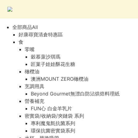
全部商品All
好康尋寶清倉特惠區
食
零嘴
穀慕蒎沙琪瑪
匠菓子娃娃酥花生糖
橄欖油
澳洲MOUNT ZERO橄欖油
烹調用具
Beyond Gourmet無漂白防沾烘焙料理紙
營養補充
FUN心 白金羊乳片
密實袋/收納袋/夾鏈袋 系列
專利魔鬼氈抗菌系列
環保抗菌密實袋系列