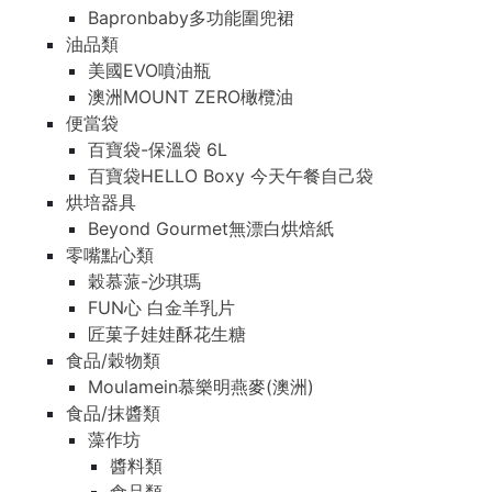
Bapronbaby多功能圍兜裙
油品類
美國EVO噴油瓶
澳洲MOUNT ZERO橄欖油
便當袋
百寶袋-保溫袋 6L
百寶袋HELLO Boxy 今天午餐自己袋
烘培器具
Beyond Gourmet無漂白烘焙紙
零嘴點心類
穀慕蒎-沙琪瑪
FUN心 白金羊乳片
匠菓子娃娃酥花生糖
食品/穀物類
Moulamein慕樂明燕麥(澳洲)
食品/抹醬類
藻作坊
醬料類