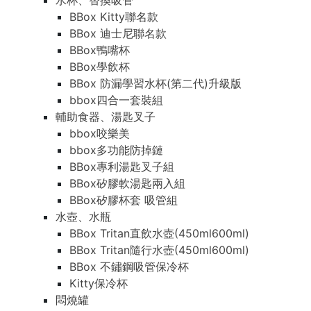
水杯、替換吸管
BBox Kitty聯名款
BBox 迪士尼聯名款
BBox鴨嘴杯
BBox學飲杯
BBox 防漏學習水杯(第二代)升級版
bbox四合一套裝組
輔助食器、湯匙叉子
bbox咬樂美
bbox多功能防掉鏈
BBox專利湯匙叉子組
BBox矽膠軟湯匙兩入組
BBox矽膠杯套 吸管組
水壺、水瓶
BBox Tritan直飲水壺(450ml600ml)
BBox Tritan隨行水壺(450ml600ml)
BBox 不鏽鋼吸管保冷杯
Kitty保冷杯
悶燒罐