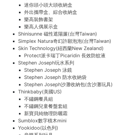
迷你頭小頭大頭收納盒
外出攜帶盒、綜合收納盒
樂高裝飾書架
樂高人偶展示盒
Shinisunne 磁性遮陽簾(台灣Taiwan)
Simplex Natura奇幻許願泡泡(台灣Taiwan)
Skin Technology(紐西蘭New Zealand)
Protect派卡瑞丁Picaridin 長效防蚊液
Stephen Joseph玩水系列
Stephen Joseph 泳鏡
Stephen Joseph 防水收納袋
Stephen Joseph沙灘收納包(含沙灘玩具)
Thinkbaby(美國US)
不鏽鋼餐具組
不鏽鋼兒童餐盤套組
新寶貝純物理防曬霜
Sumblox數字積木mini
Yookidoo(以色列)