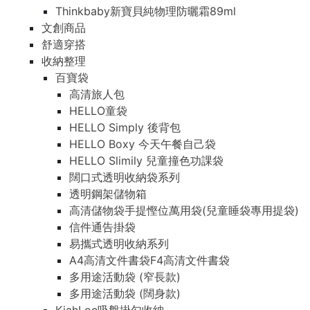
Thinkbaby新寶貝純物理防曬霜89ml
文創商品
舒適穿搭
收納整理
百寶袋
高清旅人包
HELLO童袋
HELLO Simply 後背包
HELLO Boxy 今天午餐自己袋
HELLO Slimily 兒童撞色功課袋
闊口式透明收納袋系列
透明鋼架儲物箱
高清儲物袋手提慳位萬用袋(兒童睡袋專用提袋)
信件通告掛袋
易攜式透明收納系列
A4高清文件書袋F4高清文件書袋
多用途活動袋 (窄長款)
多用途活動袋 (闊身款)