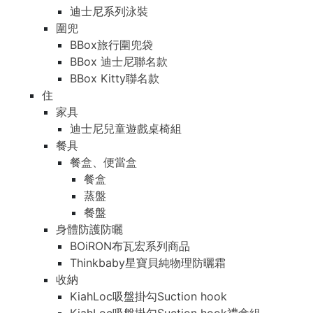
迪士尼系列泳裝
圍兜
BBox旅行圍兜袋
BBox 迪士尼聯名款
BBox Kitty聯名款
住
家具
迪士尼兒童遊戲桌椅組
餐具
餐盒、便當盒
餐盒
蒸盤
餐盤
身體防護防曬
BOiRON布瓦宏系列商品
Thinkbaby星寶貝純物理防曬霜
收納
KiahLoc吸盤掛勾Suction hook