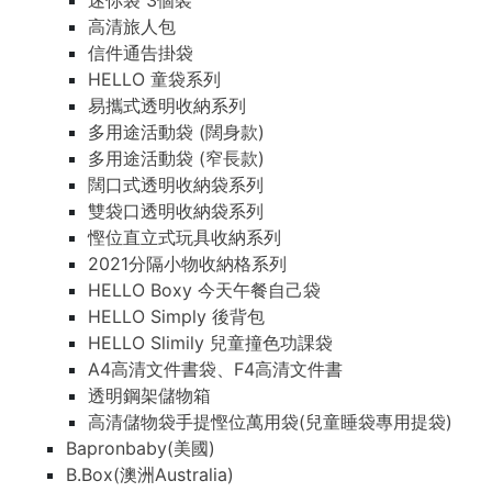
迷你袋 3個裝
高清旅人包
信件通告掛袋
HELLO 童袋系列
易攜式透明收納系列
多用途活動袋 (闊身款)
多用途活動袋 (窄長款)
闊口式透明收納袋系列
雙袋口透明收納袋系列
慳位直立式玩具收納系列
2021分隔小物收納格系列
HELLO Boxy 今天午餐自己袋
HELLO Simply 後背包
HELLO Slimily 兒童撞色功課袋
A4高清文件書袋、F4高清文件書
透明鋼架儲物箱
高清儲物袋手提慳位萬用袋(兒童睡袋專用提袋)
Bapronbaby(美國)
B.Box(澳洲Australia)