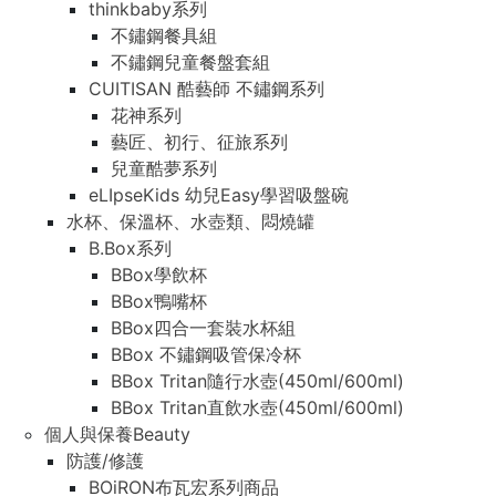
thinkbaby系列
不鏽鋼餐具組
不鏽鋼兒童餐盤套組
CUITISAN 酷藝師 不鏽鋼系列
花神系列
藝匠、初行、征旅系列
兒童酷夢系列
eLIpseKids 幼兒Easy學習吸盤碗
水杯、保溫杯、水壺類、悶燒罐
B.Box系列
BBox學飲杯
BBox鴨嘴杯
BBox四合一套裝水杯組
BBox 不鏽鋼吸管保冷杯
BBox Tritan隨行水壺(450ml/600ml)
BBox Tritan直飲水壺(450ml/600ml)
個人與保養Beauty
防護/修護
BOiRON布瓦宏系列商品