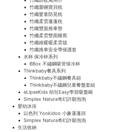
竹纖防蚊萬用巾
竹纖愛睏寶貝枕
竹纖嬰童防晃枕
竹纖柔雲蓬蓬枕
竹纖雙面推車墊
竹纖柔雲雙面睡窩
竹纖維暖暖柔雲毯
竹纖推車安全帶保護套
水杯.保冷杯系列
BBox 不鏽鋼吸管保冷杯
Thinkbaby餐具系列
Thinkbaby不鏽鋼餐具組
Thinkbaby不鏽鋼兒童餐盤套組
eLIpseKids 幼兒Easy學習吸盤碗
Simplex Natura奇幻許願泡泡
嬰幼沐浴
以色列 Yookidoo 小象蓮蓬頭
Simplex Natura奇幻許願泡泡
生活收納