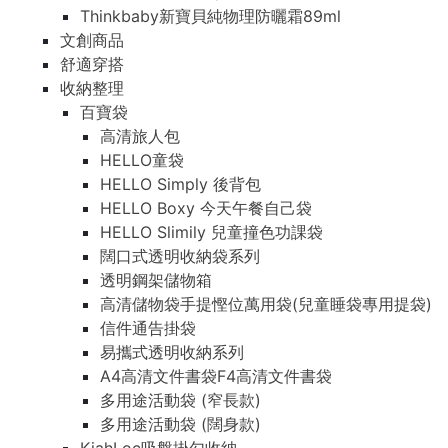
Thinkbaby新寶貝純物理防曬霜89ml
文創商品
舒適穿搭
收納整理
百寶袋
高清旅人包
HELLO童袋
HELLO Simply 後背包
HELLO Boxy 今天午餐自己袋
HELLO Slimily 兒童撞色功課袋
闊口式透明收納袋系列
透明鋼架儲物箱
高清儲物袋手提慳位萬用袋(兒童睡袋專用提袋)
信件通告掛袋
易攜式透明收納系列
A4高清文件書袋F4高清文件書袋
多用途活動袋 (窄長款)
多用途活動袋 (闊身款)