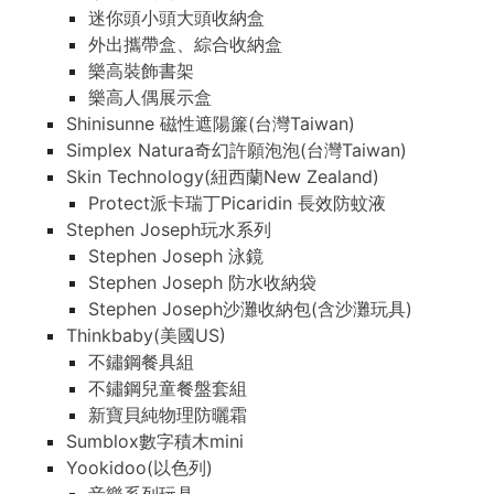
迷你頭小頭大頭收納盒
外出攜帶盒、綜合收納盒
樂高裝飾書架
樂高人偶展示盒
Shinisunne 磁性遮陽簾(台灣Taiwan)
Simplex Natura奇幻許願泡泡(台灣Taiwan)
Skin Technology(紐西蘭New Zealand)
Protect派卡瑞丁Picaridin 長效防蚊液
Stephen Joseph玩水系列
Stephen Joseph 泳鏡
Stephen Joseph 防水收納袋
Stephen Joseph沙灘收納包(含沙灘玩具)
Thinkbaby(美國US)
不鏽鋼餐具組
不鏽鋼兒童餐盤套組
新寶貝純物理防曬霜
Sumblox數字積木mini
Yookidoo(以色列)