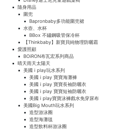
Disney迪士尼兒童遊戲桌椅
隨身用品
圍兜
Bapronbaby多功能圍兜裙
水壺、水杯
BBox 不鏽鋼吸管保冷杯
【Thinkbaby】新寶貝純物理防曬霜
愛護照顧
BOiRON布瓦宏系列商品
晴天雨天太陽天
美國 i play玩水系列
美國 i play 寶寶海灘褲
美國 i play 寶寶長袖防曬衣
美國 i play 寶寶短袖防曬衣
美國 i play寶寶泳褲戲水免穿尿布
美國Big Mouth玩水系列
造型游泳圈
造型海灘毯
造型飲料杯游泳圈