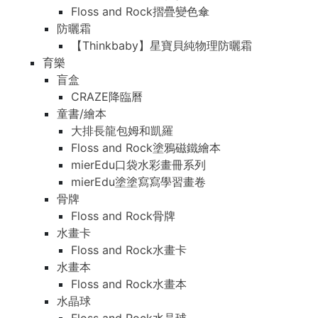
Floss and Rock摺疊變色傘
防曬霜
【Thinkbaby】星寶貝純物理防曬霜
育樂
盲盒
CRAZE降臨曆
童書/繪本
大排長龍包姆和凱羅
Floss and Rock塗鴉磁鐵繪本
mierEdu口袋水彩畫冊系列
mierEdu塗塗寫寫學習畫卷
骨牌
Floss and Rock骨牌
水畫卡
Floss and Rock水畫卡
水畫本
Floss and Rock水畫本
水晶球