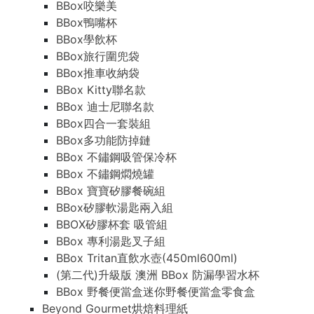
BBox咬樂美
BBox鴨嘴杯
BBox學飲杯
BBox旅行圍兜袋
BBox推車收納袋
BBox Kitty聯名款
BBox 迪士尼聯名款
BBox四合一套裝組
BBox多功能防掉鏈
BBox 不鏽鋼吸管保冷杯
BBox 不鏽鋼燜燒罐
BBox 寶寶矽膠餐碗組
BBox矽膠軟湯匙兩入組
BBOX矽膠杯套 吸管組
BBox 專利湯匙叉子組
BBox Tritan直飲水壺(450ml600ml)
(第二代)升級版 澳洲 BBox 防漏學習水杯
BBox 野餐便當盒迷你野餐便當盒零食盒
Beyond Gourmet烘焙料理紙