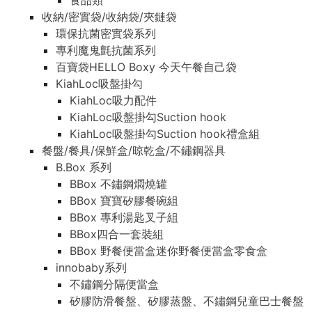
食品類
收納/密實袋/收納袋/夾鏈袋
環保抗菌密實袋系列
專利魔鬼氈抗菌系列
百寶袋HELLO Boxy 今天午餐自己袋
KiahLoc吸盤掛勾
KiahLoc吸力配件
KiahLoc吸盤掛勾Suction hook
KiahLoc吸盤掛勾Suction hook禮盒組
餐盤/餐具/保鮮盒/晾乾盒/不鏽鋼器具
B.Box 系列
BBox 不鏽鋼燜燒罐
BBox 寶寶矽膠餐碗組
BBox 專利湯匙叉子組
BBox四合一套裝組
BBox 野餐便當盒迷你野餐便當盒零食盒
innobaby系列
不鏽鋼分隔便當盒
矽膠防滑餐盤、矽膠蒸盤、不鏽鋼兒童巴士餐盤