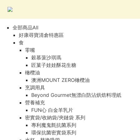
全部商品All
好康尋寶清倉特惠區
食
零嘴
穀慕蒎沙琪瑪
匠菓子娃娃酥花生糖
橄欖油
澳洲MOUNT ZERO橄欖油
烹調用具
Beyond Gourmet無漂白防沾烘焙料理紙
營養補充
FUN心 白金羊乳片
密實袋/收納袋/夾鏈袋 系列
專利魔鬼氈抗菌系列
環保抗菌密實袋系列