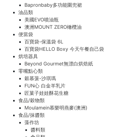
Bapronbaby多功能圍兜裙
油品類
美國EVO噴油瓶
澳洲MOUNT ZERO橄欖油
便當袋
百寶袋-保溫袋 6L
百寶袋HELLO Boxy 今天午餐自己袋
烘培器具
Beyond Gourmet無漂白烘焙紙
零嘴點心類
穀慕蒎-沙琪瑪
FUN心 白金羊乳片
匠菓子娃娃酥花生糖
食品/穀物類
Moulamein慕樂明燕麥(澳洲)
食品/抹醬類
藻作坊
醬料類