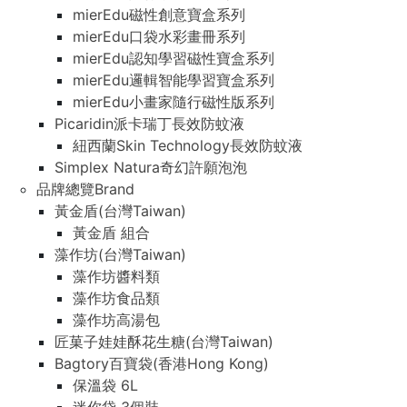
mierEdu磁性創意寶盒系列
mierEdu口袋水彩畫冊系列
mierEdu認知學習磁性寶盒系列
mierEdu邏輯智能學習寶盒系列
mierEdu小畫家隨行磁性版系列
Picaridin派卡瑞丁長效防蚊液
紐西蘭Skin Technology長效防蚊液
Simplex Natura奇幻許願泡泡
品牌總覽Brand
黃金盾(台灣Taiwan)
黃金盾 組合
藻作坊(台灣Taiwan)
藻作坊醬料類
藻作坊食品類
藻作坊高湯包
匠菓子娃娃酥花生糖(台灣Taiwan)
Bagtory百寶袋(香港Hong Kong)
保溫袋 6L