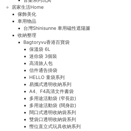
音樂系列玩具
居家生活Home
傢飾美化
車用物品
台灣Shinisunne 車用磁性遮陽簾
收納整理
Bagtoryvu香港百寶袋
保溫袋 6L
迷你袋 3個裝
高清旅人包
信件通告掛袋
HELLO 童袋系列
易攜式透明收納系列
A4、F4高清文件書袋
多用途活動袋 (窄長款)
多用途活動袋 (闊身款)
闊口式透明收納袋系列
雙袋口透明收納袋系列
慳位直立式玩具收納系列