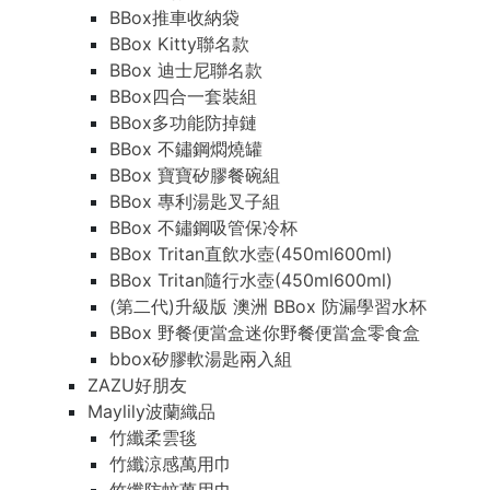
BBox推車收納袋
BBox Kitty聯名款
BBox 迪士尼聯名款
BBox四合一套裝組
BBox多功能防掉鏈
BBox 不鏽鋼燜燒罐
BBox 寶寶矽膠餐碗組
BBox 專利湯匙叉子組
BBox 不鏽鋼吸管保冷杯
BBox Tritan直飲水壺(450ml600ml)
BBox Tritan隨行水壺(450ml600ml)
(第二代)升級版 澳洲 BBox 防漏學習水杯
BBox 野餐便當盒迷你野餐便當盒零食盒
bbox矽膠軟湯匙兩入組
ZAZU好朋友
Maylily波蘭織品
竹纖柔雲毯
竹纖涼感萬用巾