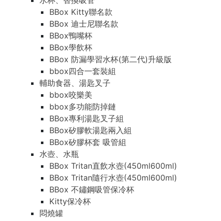
水杯、替換吸管
BBox Kitty聯名款
BBox 迪士尼聯名款
BBox鴨嘴杯
BBox學飲杯
BBox 防漏學習水杯(第二代)升級版
bbox四合一套裝組
輔助食器、湯匙叉子
bbox咬樂美
bbox多功能防掉鏈
BBox專利湯匙叉子組
BBox矽膠軟湯匙兩入組
BBox矽膠杯套 吸管組
水壺、水瓶
BBox Tritan直飲水壺(450ml600ml)
BBox Tritan隨行水壺(450ml600ml)
BBox 不鏽鋼吸管保冷杯
Kitty保冷杯
悶燒罐