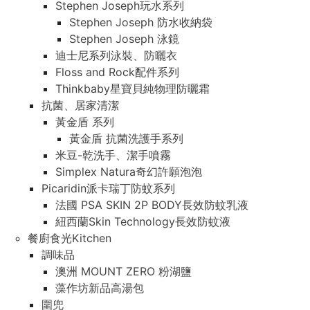
Stephen Joseph玩水系列
Stephen Joseph 防水收納袋
Stephen Joseph 泳鏡
迪士尼系列泳裝、防曬衣
Floss and Rock配件系列
Thinkbaby星寶貝純物理防曬霜
抗菌、居家清潔
黃金盾 系列
黃金盾 抗菌洗護手系列
米豆-乾洗手、潔手噴霧
Simplex Natura奇幻許願泡泡
Picaridin派卡瑞丁防蚊系列
法國 PSA SKIN 2P BODY長效防蚊乳液
紐西蘭Skin Technology長效防蚊液
餐廚食光Kitchen
調味品
澳洲 MOUNT ZERO 粉湖鹽
藻作坊新品高湯包
圍兜