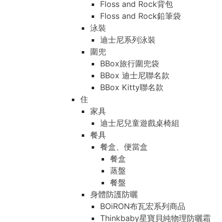
Floss and Rock背包
Floss and Rock鉛筆袋
泳裝
迪士尼系列泳裝
圍兜
BBox旅行圍兜袋
BBox 迪士尼聯名款
BBox Kitty聯名款
住
家具
迪士尼兒童遊戲桌椅組
餐具
餐盒、便當盒
餐盒
蒸盤
餐盤
身體防護防曬
BOiRON布瓦宏系列商品
Thinkbaby星寶貝純物理防曬霜