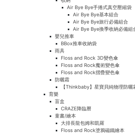
收納
Air Bye Bye手捲式真空壓縮袋
Air Bye Bye基本組合
Air Bye Bye旅行必備組合
Air Bye Bye換季收納必
嬰兒推車
BBox推車收納袋
雨具
Floss and Rock 3D變色傘
Floss and Rock魔術變色傘
Floss and Rock摺疊變色傘
防曬霜
【Thinkbaby】星寶貝純物理防曬
育樂
盲盒
CRAZE降臨曆
童書/繪本
大排長龍包姆和凱羅
Floss and Rock塗鴉磁鐵繪本