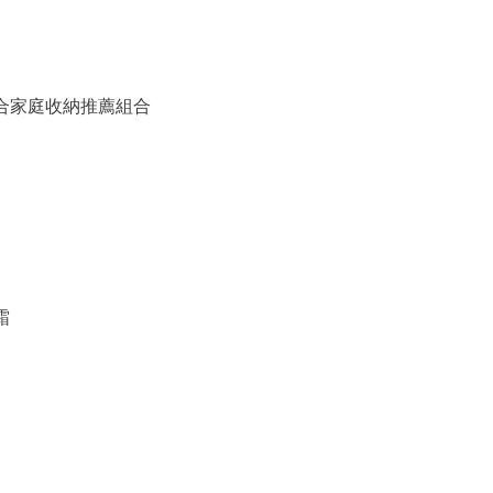
備組合家庭收納推薦組合
霜