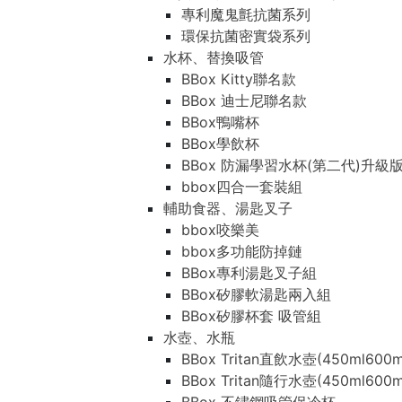
專利魔鬼氈抗菌系列
環保抗菌密實袋系列
水杯、替換吸管
BBox Kitty聯名款
BBox 迪士尼聯名款
BBox鴨嘴杯
BBox學飲杯
BBox 防漏學習水杯(第二代)升級
bbox四合一套裝組
輔助食器、湯匙叉子
bbox咬樂美
bbox多功能防掉鏈
BBox專利湯匙叉子組
BBox矽膠軟湯匙兩入組
BBox矽膠杯套 吸管組
水壺、水瓶
BBox Tritan直飲水壺(450ml600m
BBox Tritan隨行水壺(450ml600m