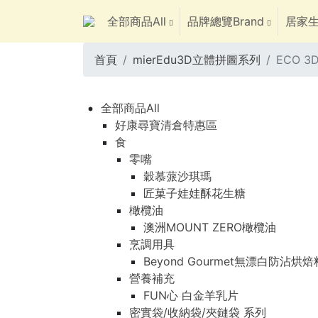
全部商品All
品牌總覽Brand
居家生
首頁
mierEdu3D立體拼圖系列
ECO 
全部商品All
好康尋寶清倉特惠區
食
零嘴
穀慕蒎沙琪瑪
匠菓子娃娃酥花生糖
橄欖油
澳洲MOUNT ZERO橄欖油
烹調用具
Beyond Gourmet無漂白防沾烘
營養補充
FUN心 白金羊乳片
密實袋/收納袋/夾鏈袋 系列