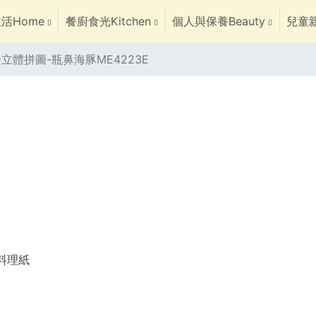
活Home
餐廚食光Kitchen
個人與保養Beauty
兒童親
3D立體拼圖-瓶鼻海豚ME4223E
焙料理紙