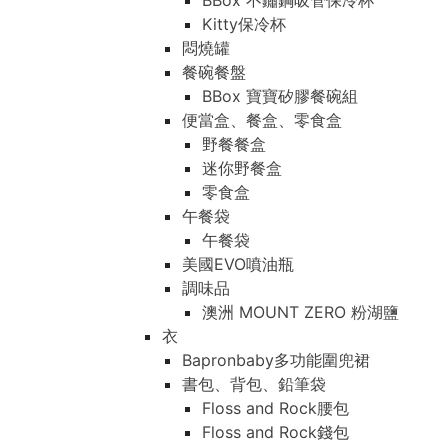
BBox 不鏽鋼吸管保冷杯
Kitty保冷杯
悶燒罐
餐碗餐盤
BBox 寶寶矽膠餐碗組
便當盒、餐盒、零食盒
野餐餐盒
迷你野餐盒
零食盒
午餐袋
午餐袋
美國EVO噴油瓶
調味品
澳洲 MOUNT ZERO 粉湖鹽
衣
Bapronbaby多功能圍兜裙
書包、背包、鉛筆袋
Floss and Rock腰包
Floss and Rock錢包