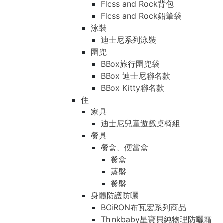
Floss and Rock背包
Floss and Rock鉛筆袋
泳裝
迪士尼系列泳裝
圍兜
BBox旅行圍兜袋
BBox 迪士尼聯名款
BBox Kitty聯名款
住
家具
迪士尼兒童遊戲桌椅組
餐具
餐盒、便當盒
餐盒
蒸盤
餐盤
身體防護防曬
BOiRON布瓦宏系列商品
Thinkbaby星寶貝純物理防曬霜