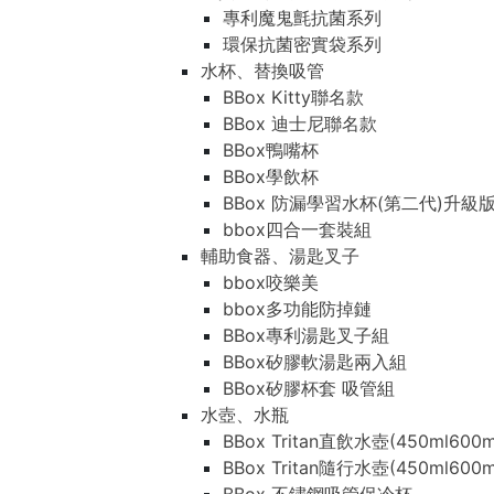
專利魔鬼氈抗菌系列
環保抗菌密實袋系列
水杯、替換吸管
BBox Kitty聯名款
BBox 迪士尼聯名款
BBox鴨嘴杯
BBox學飲杯
BBox 防漏學習水杯(第二代)升級
bbox四合一套裝組
輔助食器、湯匙叉子
bbox咬樂美
bbox多功能防掉鏈
BBox專利湯匙叉子組
BBox矽膠軟湯匙兩入組
BBox矽膠杯套 吸管組
水壺、水瓶
BBox Tritan直飲水壺(450ml600m
BBox Tritan隨行水壺(450ml600m