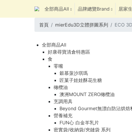
全部商品All
品牌總覽Brand
居家生
首頁
mierEdu3D立體拼圖系列
ECO 
全部商品All
好康尋寶清倉特惠區
食
零嘴
穀慕蒎沙琪瑪
匠菓子娃娃酥花生糖
橄欖油
澳洲MOUNT ZERO橄欖油
烹調用具
Beyond Gourmet無漂白防沾烘
營養補充
FUN心 白金羊乳片
密實袋/收納袋/夾鏈袋 系列