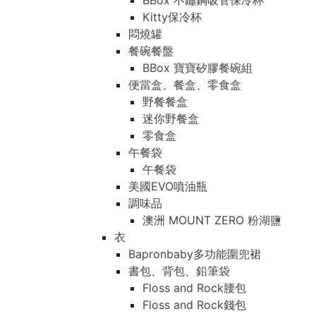
BBox 不鏽鋼吸管保冷杯
Kitty保冷杯
悶燒罐
餐碗餐盤
BBox 寶寶矽膠餐碗組
便當盒、餐盒、零食盒
野餐餐盒
迷你野餐盒
零食盒
午餐袋
午餐袋
美國EVO噴油瓶
調味品
澳洲 MOUNT ZERO 粉湖鹽
衣
Bapronbaby多功能圍兜裙
書包、背包、鉛筆袋
Floss and Rock腰包
Floss and Rock錢包