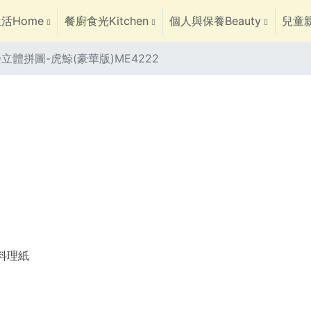
活Home
餐廚食光Kitchen
個人與保養Beauty
兒童親
3D立體拼圖-虎鯨(豪華版)ME4222
焙料理紙