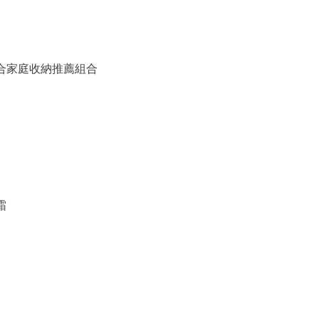
備組合家庭收納推薦組合
霜