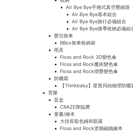
收納
Air Bye Bye手捲式真空壓縮袋
Air Bye Bye基本組合
Air Bye Bye旅行必備組合
Air Bye Bye換季收納必
嬰兒推車
BBox推車收納袋
雨具
Floss and Rock 3D變色傘
Floss and Rock魔術變色傘
Floss and Rock摺疊變色傘
防曬霜
【Thinkbaby】星寶貝純物理防曬
育樂
盲盒
CRAZE降臨曆
童書/繪本
大排長龍包姆和凱羅
Floss and Rock塗鴉磁鐵繪本