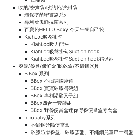
食品類
收納/密實袋/收納袋/夾鏈袋
環保抗菌密實袋系列
專利魔鬼氈抗菌系列
百寶袋HELLO Boxy 今天午餐自己袋
KiahLoc吸盤掛勾
KiahLoc吸力配件
KiahLoc吸盤掛勾Suction hook
KiahLoc吸盤掛勾Suction hook禮盒組
餐盤/餐具/保鮮盒/晾乾盒/不鏽鋼器具
B.Box 系列
BBox 不鏽鋼燜燒罐
BBox 寶寶矽膠餐碗組
BBox 專利湯匙叉子組
BBox四合一套裝組
BBox 野餐便當盒迷你野餐便當盒零食盒
innobaby系列
不鏽鋼分隔便當盒
矽膠防滑餐盤、矽膠蒸盤、不鏽鋼兒童巴士餐盤