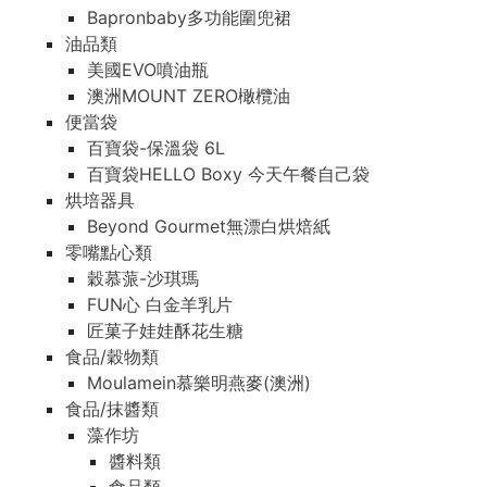
Bapronbaby多功能圍兜裙
油品類
美國EVO噴油瓶
澳洲MOUNT ZERO橄欖油
便當袋
百寶袋-保溫袋 6L
百寶袋HELLO Boxy 今天午餐自己袋
烘培器具
Beyond Gourmet無漂白烘焙紙
零嘴點心類
穀慕蒎-沙琪瑪
FUN心 白金羊乳片
匠菓子娃娃酥花生糖
食品/穀物類
Moulamein慕樂明燕麥(澳洲)
食品/抹醬類
藻作坊
醬料類