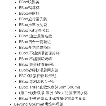
BBox咬樂美
BBox鴨嘴杯
BBox學飲杯
BBox旅行圍兜袋
BBox推車收納袋
BBox Kitty聯名款
BBox 迪士尼聯名款
BBox四合一套裝組
BBox多功能防掉鏈
BBox 不鏽鋼吸管保冷杯
BBox 不鏽鋼燜燒罐
BBox 寶寶矽膠餐碗組
BBox矽膠軟湯匙兩入組
BBOX矽膠杯套 吸管組
BBox 專利湯匙叉子組
BBox Tritan直飲水壺(450ml600ml)
(第二代)升級版 澳洲 BBox 防漏學習水杯
BBox 野餐便當盒迷你野餐便當盒零食盒
Beyond Gourmet烘焙料理紙