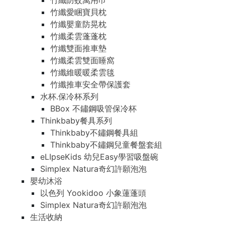
竹纖防蚊萬用巾
竹纖愛睏寶貝枕
竹纖嬰童防晃枕
竹纖柔雲蓬蓬枕
竹纖雙面推車墊
竹纖柔雲雙面睡窩
竹纖維暖暖柔雲毯
竹纖推車安全帶保護套
水杯.保冷杯系列
BBox 不鏽鋼吸管保冷杯
Thinkbaby餐具系列
Thinkbaby不鏽鋼餐具組
Thinkbaby不鏽鋼兒童餐盤套組
eLIpseKids 幼兒Easy學習吸盤碗
Simplex Natura奇幻許願泡泡
嬰幼沐浴
以色列 Yookidoo 小象蓮蓬頭
Simplex Natura奇幻許願泡泡
生活收納