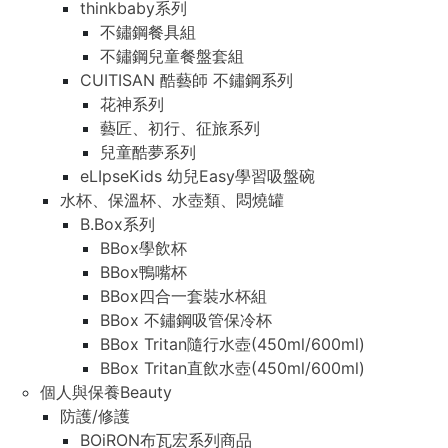
thinkbaby系列
不鏽鋼餐具組
不鏽鋼兒童餐盤套組
CUITISAN 酷藝師 不鏽鋼系列
花神系列
藝匠、初行、征旅系列
兒童酷夢系列
eLIpseKids 幼兒Easy學習吸盤碗
水杯、保溫杯、水壺類、悶燒罐
B.Box系列
BBox學飲杯
BBox鴨嘴杯
BBox四合一套裝水杯組
BBox 不鏽鋼吸管保冷杯
BBox Tritan隨行水壺(450ml/600ml)
BBox Tritan直飲水壺(450ml/600ml)
個人與保養Beauty
防護/修護
BOiRON布瓦宏系列商品