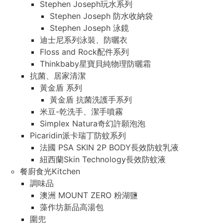
Stephen Joseph玩水系列
Stephen Joseph 防水收納袋
Stephen Joseph 泳鏡
迪士尼系列泳裝、防曬衣
Floss and Rock配件系列
Thinkbaby星寶貝純物理防曬霜
抗菌、居家清潔
黃金盾 系列
黃金盾 抗菌洗護手系列
米豆-乾洗手、潔手噴霧
Simplex Natura奇幻許願泡泡
Picaridin派卡瑞丁防蚊系列
法國 PSA SKIN 2P BODY長效防蚊乳液
紐西蘭Skin Technology長效防蚊液
餐廚食光Kitchen
調味品
澳洲 MOUNT ZERO 粉湖鹽
藻作坊新品高湯包
圍兜