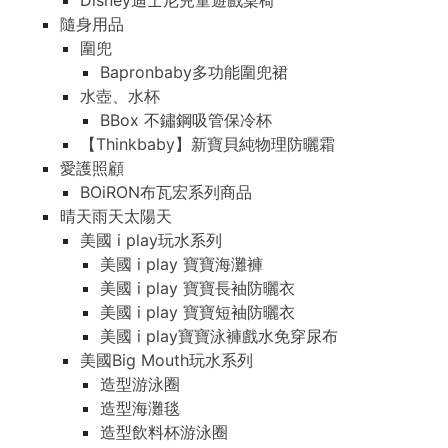
Disney迪士尼兒童遊戲桌椅
隨身用品
圍兜
Bapronbaby多功能圍兜裙
水壺、水杯
BBox 不鏽鋼吸管保冷杯
【Thinkbaby】新寶貝純物理防曬霜
愛護照顧
BOiRON布瓦宏系列商品
晴天雨天太陽天
美國 i play玩水系列
美國 i play 寶寶海灘褲
美國 i play 寶寶長袖防曬衣
美國 i play 寶寶短袖防曬衣
美國 i play寶寶泳褲戲水免穿尿布
美國Big Mouth玩水系列
造型游泳圈
造型海灘毯
造型飲料杯游泳圈