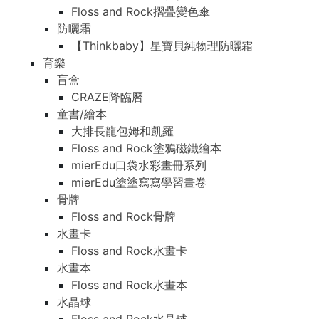
Floss and Rock摺疊變色傘
防曬霜
【Thinkbaby】星寶貝純物理防曬霜
育樂
盲盒
CRAZE降臨曆
童書/繪本
大排長龍包姆和凱羅
Floss and Rock塗鴉磁鐵繪本
mierEdu口袋水彩畫冊系列
mierEdu塗塗寫寫學習畫卷
骨牌
Floss and Rock骨牌
水畫卡
Floss and Rock水畫卡
水畫本
Floss and Rock水畫本
水晶球