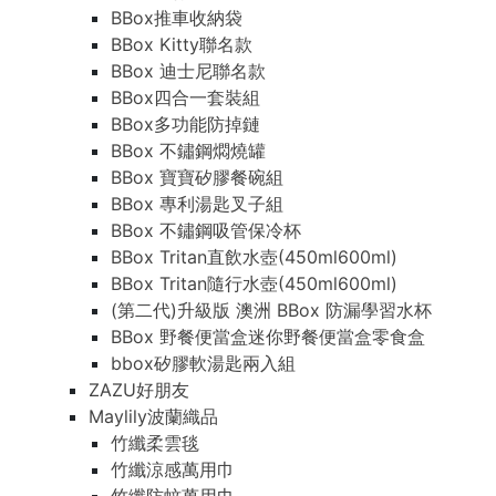
BBox推車收納袋
BBox Kitty聯名款
BBox 迪士尼聯名款
BBox四合一套裝組
BBox多功能防掉鏈
BBox 不鏽鋼燜燒罐
BBox 寶寶矽膠餐碗組
BBox 專利湯匙叉子組
BBox 不鏽鋼吸管保冷杯
BBox Tritan直飲水壺(450ml600ml)
BBox Tritan隨行水壺(450ml600ml)
(第二代)升級版 澳洲 BBox 防漏學習水杯
BBox 野餐便當盒迷你野餐便當盒零食盒
bbox矽膠軟湯匙兩入組
ZAZU好朋友
Maylily波蘭織品
竹纖柔雲毯
竹纖涼感萬用巾