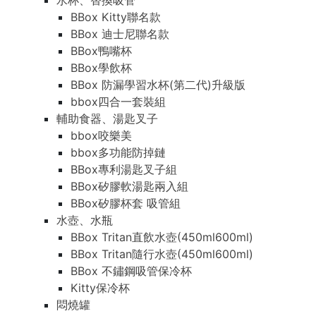
水杯、替換吸管
BBox Kitty聯名款
BBox 迪士尼聯名款
BBox鴨嘴杯
BBox學飲杯
BBox 防漏學習水杯(第二代)升級版
bbox四合一套裝組
輔助食器、湯匙叉子
bbox咬樂美
bbox多功能防掉鏈
BBox專利湯匙叉子組
BBox矽膠軟湯匙兩入組
BBox矽膠杯套 吸管組
水壺、水瓶
BBox Tritan直飲水壺(450ml600ml)
BBox Tritan隨行水壺(450ml600ml)
BBox 不鏽鋼吸管保冷杯
Kitty保冷杯
悶燒罐