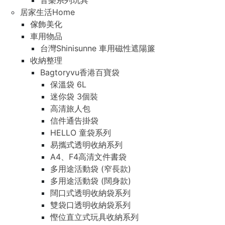
音樂系列玩具
居家生活Home
傢飾美化
車用物品
台灣Shinisunne 車用磁性遮陽簾
收納整理
Bagtoryvu香港百寶袋
保溫袋 6L
迷你袋 3個裝
高清旅人包
信件通告掛袋
HELLO 童袋系列
易攜式透明收納系列
A4、F4高清文件書袋
多用途活動袋 (窄長款)
多用途活動袋 (闊身款)
闊口式透明收納袋系列
雙袋口透明收納袋系列
慳位直立式玩具收納系列