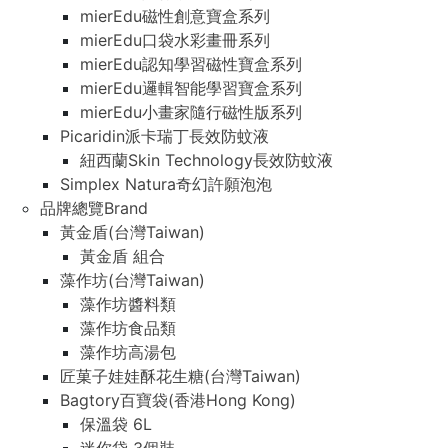
mierEdu磁性創意寶盒系列
mierEdu口袋水彩畫冊系列
mierEdu認知學習磁性寶盒系列
mierEdu邏輯智能學習寶盒系列
mierEdu小畫家隨行磁性版系列
Picaridin派卡瑞丁長效防蚊液
紐西蘭Skin Technology長效防蚊液
Simplex Natura奇幻許願泡泡
品牌總覽Brand
黃金盾(台灣Taiwan)
黃金盾 組合
藻作坊(台灣Taiwan)
藻作坊醬料類
藻作坊食品類
藻作坊高湯包
匠菓子娃娃酥花生糖(台灣Taiwan)
Bagtory百寶袋(香港Hong Kong)
保溫袋 6L