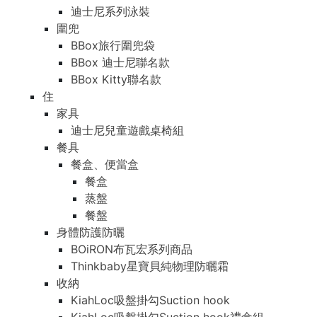
迪士尼系列泳裝
圍兜
BBox旅行圍兜袋
BBox 迪士尼聯名款
BBox Kitty聯名款
住
家具
迪士尼兒童遊戲桌椅組
餐具
餐盒、便當盒
餐盒
蒸盤
餐盤
身體防護防曬
BOiRON布瓦宏系列商品
Thinkbaby星寶貝純物理防曬霜
收納
KiahLoc吸盤掛勾Suction hook