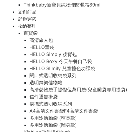
Thinkbaby新寶貝純物理防曬霜89ml
文創商品
舒適穿搭
收納整理
百寶袋
高清旅人包
HELLO童袋
HELLO Simply 後背包
HELLO Boxy 今天午餐自己袋
HELLO Slimily 兒童撞色功課袋
闊口式透明收納袋系列
透明鋼架儲物箱
高清儲物袋手提慳位萬用袋(兒童睡袋專用提袋)
信件通告掛袋
易攜式透明收納系列
A4高清文件書袋F4高清文件書袋
多用途活動袋 (窄長款)
多用途活動袋 (闊身款)