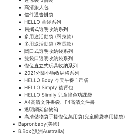
迷你袋 3個裝
高清旅人包
信件通告掛袋
HELLO 童袋系列
易攜式透明收納系列
多用途活動袋 (闊身款)
多用途活動袋 (窄長款)
闊口式透明收納袋系列
雙袋口透明收納袋系列
慳位直立式玩具收納系列
2021分隔小物收納格系列
HELLO Boxy 今天午餐自己袋
HELLO Simply 後背包
HELLO Slimily 兒童撞色功課袋
A4高清文件書袋、F4高清文件書
透明鋼架儲物箱
高清儲物袋手提慳位萬用袋(兒童睡袋專用提袋)
Bapronbaby(美國)
B.Box(澳洲Australia)