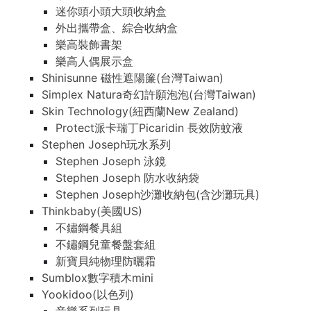
迷你頭小頭大頭收納盒
外出攜帶盒、綜合收納盒
樂高裝飾書架
樂高人偶展示盒
Shinisunne 磁性遮陽簾(台灣Taiwan)
Simplex Natura奇幻許願泡泡(台灣Taiwan)
Skin Technology(紐西蘭New Zealand)
Protect派卡瑞丁Picaridin 長效防蚊液
Stephen Joseph玩水系列
Stephen Joseph 泳鏡
Stephen Joseph 防水收納袋
Stephen Joseph沙灘收納包(含沙灘玩具)
Thinkbaby(美國US)
不鏽鋼餐具組
不鏽鋼兒童餐盤套組
新寶貝純物理防曬霜
Sumblox數字積木mini
Yookidoo(以色列)