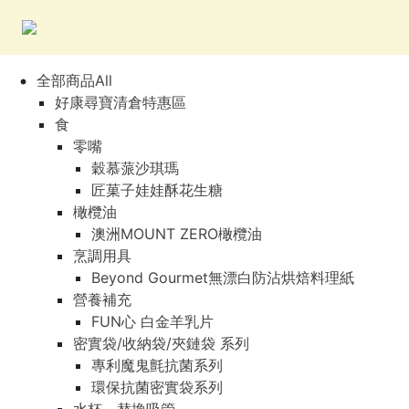
全部商品All
好康尋寶清倉特惠區
食
零嘴
穀慕蒎沙琪瑪
匠菓子娃娃酥花生糖
橄欖油
澳洲MOUNT ZERO橄欖油
烹調用具
Beyond Gourmet無漂白防沾烘焙料理紙
營養補充
FUN心 白金羊乳片
密實袋/收納袋/夾鏈袋 系列
專利魔鬼氈抗菌系列
環保抗菌密實袋系列