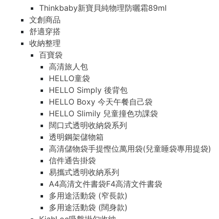
Thinkbaby新寶貝純物理防曬霜89ml
文創商品
舒適穿搭
收納整理
百寶袋
高清旅人包
HELLO童袋
HELLO Simply 後背包
HELLO Boxy 今天午餐自己袋
HELLO Slimily 兒童撞色功課袋
闊口式透明收納袋系列
透明鋼架儲物箱
高清儲物袋手提慳位萬用袋(兒童睡袋專用提袋)
信件通告掛袋
易攜式透明收納系列
A4高清文件書袋F4高清文件書袋
多用途活動袋 (窄長款)
多用途活動袋 (闊身款)