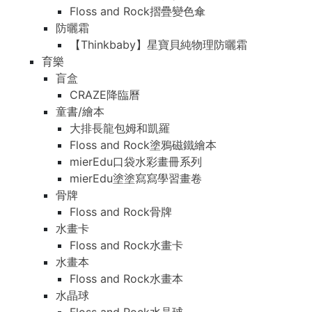
Floss and Rock摺疊變色傘
防曬霜
【Thinkbaby】星寶貝純物理防曬霜
育樂
盲盒
CRAZE降臨曆
童書/繪本
大排長龍包姆和凱羅
Floss and Rock塗鴉磁鐵繪本
mierEdu口袋水彩畫冊系列
mierEdu塗塗寫寫學習畫卷
骨牌
Floss and Rock骨牌
水畫卡
Floss and Rock水畫卡
水畫本
Floss and Rock水畫本
水晶球