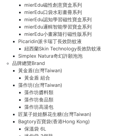
mierEdu磁性創意寶盒系列
mierEdu口袋水彩畫冊系列
mierEdu認知學習磁性寶盒系列
mierEdu邏輯智能學習寶盒系列
mierEdu小畫家隨行磁性版系列
Picaridin派卡瑞丁長效防蚊液
紐西蘭Skin Technology長效防蚊液
Simplex Natura奇幻許願泡泡
品牌總覽Brand
黃金盾(台灣Taiwan)
黃金盾 組合
藻作坊(台灣Taiwan)
藻作坊醬料類
藻作坊食品類
藻作坊高湯包
匠菓子娃娃酥花生糖(台灣Taiwan)
Bagtory百寶袋(香港Hong Kong)
保溫袋 6L