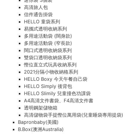
迷你袋 3個裝
高清旅人包
信件通告掛袋
HELLO 童袋系列
易攜式透明收納系列
多用途活動袋 (闊身款)
多用途活動袋 (窄長款)
闊口式透明收納袋系列
雙袋口透明收納袋系列
慳位直立式玩具收納系列
2021分隔小物收納格系列
HELLO Boxy 今天午餐自己袋
HELLO Simply 後背包
HELLO Slimily 兒童撞色功課袋
A4高清文件書袋、F4高清文件書
透明鋼架儲物箱
高清儲物袋手提慳位萬用袋(兒童睡袋專用提袋)
Bapronbaby(美國)
B.Box(澳洲Australia)