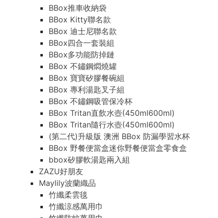
BBox推車收納袋
BBox Kitty聯名款
BBox 迪士尼聯名款
BBox四合一套裝組
BBox多功能防掉鏈
BBox 不鏽鋼燜燒罐
BBox 寶寶矽膠餐碗組
BBox 專利湯匙叉子組
BBox 不鏽鋼吸管保冷杯
BBox Tritan直飲水壺(450ml600ml)
BBox Tritan隨行水壺(450ml600ml)
(第二代)升級版 澳洲 BBox 防漏學習水杯
BBox 野餐便當盒迷你野餐便當盒零食盒
bbox矽膠軟湯匙兩入組
ZAZU好朋友
Maylily波蘭織品
竹纖柔雲毯
竹纖涼感萬用巾