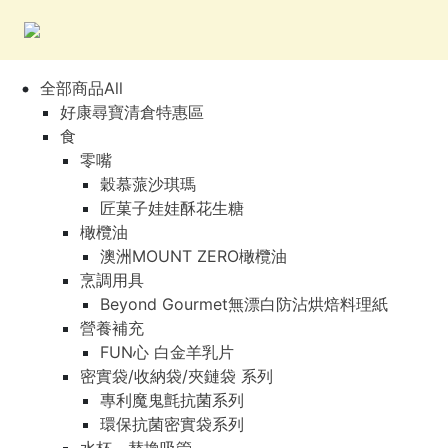
全部商品All
好康尋寶清倉特惠區
食
零嘴
穀慕蒎沙琪瑪
匠菓子娃娃酥花生糖
橄欖油
澳洲MOUNT ZERO橄欖油
烹調用具
Beyond Gourmet無漂白防沾烘焙料理紙
營養補充
FUN心 白金羊乳片
密實袋/收納袋/夾鏈袋 系列
專利魔鬼氈抗菌系列
環保抗菌密實袋系列