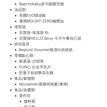
Bapronbaby多功能圍兜裙
油品類
美國EVO噴油瓶
澳洲MOUNT ZERO橄欖油
便當袋
百寶袋-保溫袋 6L
百寶袋HELLO Boxy 今天午餐自己袋
烘培器具
Beyond Gourmet無漂白烘焙紙
零嘴點心類
穀慕蒎-沙琪瑪
FUN心 白金羊乳片
匠菓子娃娃酥花生糖
食品/穀物類
Moulamein慕樂明燕麥(澳洲)
食品/抹醬類
藻作坊
醬料類