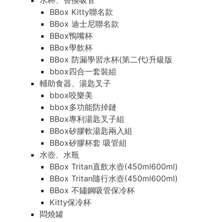
水杯、替換吸管
BBox Kitty聯名款
BBox 迪士尼聯名款
BBox鴨嘴杯
BBox學飲杯
BBox 防漏學習水杯(第二代)升級版
bbox四合一套裝組
輔助食器、湯匙叉子
bbox咬樂美
bbox多功能防掉鏈
BBox專利湯匙叉子組
BBox矽膠軟湯匙兩入組
BBox矽膠杯套 吸管組
水壺、水瓶
BBox Tritan直飲水壺(450ml600ml)
BBox Tritan隨行水壺(450ml600ml)
BBox 不鏽鋼吸管保冷杯
Kitty保冷杯
悶燒罐