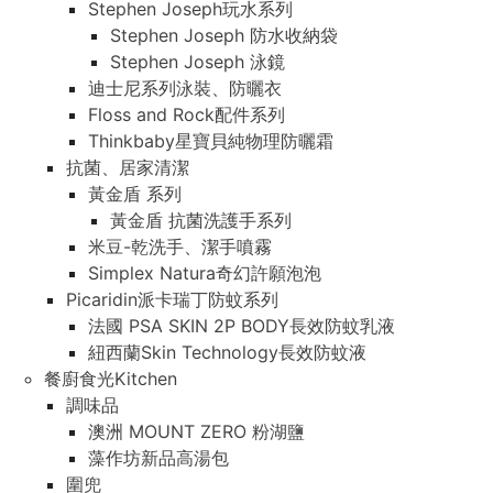
Stephen Joseph玩水系列
Stephen Joseph 防水收納袋
Stephen Joseph 泳鏡
迪士尼系列泳裝、防曬衣
Floss and Rock配件系列
Thinkbaby星寶貝純物理防曬霜
抗菌、居家清潔
黃金盾 系列
黃金盾 抗菌洗護手系列
米豆-乾洗手、潔手噴霧
Simplex Natura奇幻許願泡泡
Picaridin派卡瑞丁防蚊系列
法國 PSA SKIN 2P BODY長效防蚊乳液
紐西蘭Skin Technology長效防蚊液
餐廚食光Kitchen
調味品
澳洲 MOUNT ZERO 粉湖鹽
藻作坊新品高湯包
圍兜