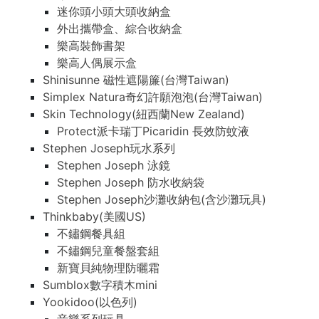
迷你頭小頭大頭收納盒
外出攜帶盒、綜合收納盒
樂高裝飾書架
樂高人偶展示盒
Shinisunne 磁性遮陽簾(台灣Taiwan)
Simplex Natura奇幻許願泡泡(台灣Taiwan)
Skin Technology(紐西蘭New Zealand)
Protect派卡瑞丁Picaridin 長效防蚊液
Stephen Joseph玩水系列
Stephen Joseph 泳鏡
Stephen Joseph 防水收納袋
Stephen Joseph沙灘收納包(含沙灘玩具)
Thinkbaby(美國US)
不鏽鋼餐具組
不鏽鋼兒童餐盤套組
新寶貝純物理防曬霜
Sumblox數字積木mini
Yookidoo(以色列)