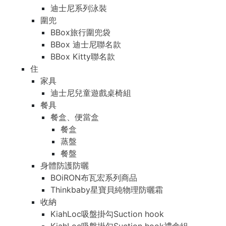
迪士尼系列泳裝
圍兜
BBox旅行圍兜袋
BBox 迪士尼聯名款
BBox Kitty聯名款
住
家具
迪士尼兒童遊戲桌椅組
餐具
餐盒、便當盒
餐盒
蒸盤
餐盤
身體防護防曬
BOiRON布瓦宏系列商品
Thinkbaby星寶貝純物理防曬霜
收納
KiahLoc吸盤掛勾Suction hook