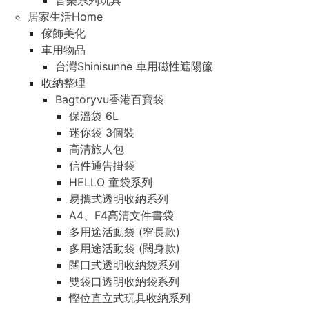
音樂系列玩具
居家生活Home
傢飾美化
車用物品
台灣Shinisunne 車用磁性遮陽簾
收納整理
Bagtoryvu香港百寶袋
保溫袋 6L
迷你袋 3個裝
高清旅人包
信件通告掛袋
HELLO 童袋系列
易攜式透明收納系列
A4、F4高清文件書袋
多用途活動袋 (窄長款)
多用途活動袋 (闊身款)
闊口式透明收納袋系列
雙袋口透明收納袋系列
慳位直立式玩具收納系列