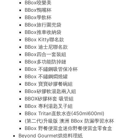
BBox咬樂美
BBox鴨嘴杯
BBox學飲杯
BBox旅行圍兜袋
BBox推車收納袋
BBox Kitty聯名款
BBox 迪士尼聯名款
BBox四合一套裝組
BBox多功能防掉鏈
BBox 不鏽鋼吸管保冷杯
BBox 不鏽鋼燜燒罐
BBox 寶寶矽膠餐碗組
BBox矽膠軟湯匙兩入組
BBOX矽膠杯套 吸管組
BBox 專利湯匙叉子組
BBox Tritan直飲水壺(450ml600ml)
(第二代)升級版 澳洲 BBox 防漏學習水杯
BBox 野餐便當盒迷你野餐便當盒零食盒
Beyond Gourmet烘焙料理紙