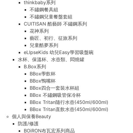
thinkbaby系列
不鏽鋼餐具組
不鏽鋼兒童餐盤套組
CUITISAN 酷藝師 不鏽鋼系列
花神系列
藝匠、初行、征旅系列
兒童酷夢系列
eLIpseKids 幼兒Easy學習吸盤碗
水杯、保溫杯、水壺類、悶燒罐
B.Box系列
BBox學飲杯
BBox鴨嘴杯
BBox四合一套裝水杯組
BBox 不鏽鋼吸管保冷杯
BBox Tritan隨行水壺(450ml/600ml)
BBox Tritan直飲水壺(450ml/600ml)
個人與保養Beauty
防護/修護
BOiRON布瓦宏系列商品