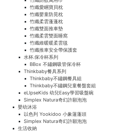
竹纖防蚊萬用巾
竹纖愛睏寶貝枕
竹纖嬰童防晃枕
竹纖柔雲蓬蓬枕
竹纖雙面推車墊
竹纖柔雲雙面睡窩
竹纖維暖暖柔雲毯
竹纖推車安全帶保護套
水杯.保冷杯系列
BBox 不鏽鋼吸管保冷杯
Thinkbaby餐具系列
Thinkbaby不鏽鋼餐具組
Thinkbaby不鏽鋼兒童餐盤套組
eLIpseKids 幼兒Easy學習吸盤碗
Simplex Natura奇幻許願泡泡
嬰幼沐浴
以色列 Yookidoo 小象蓮蓬頭
Simplex Natura奇幻許願泡泡
生活收納