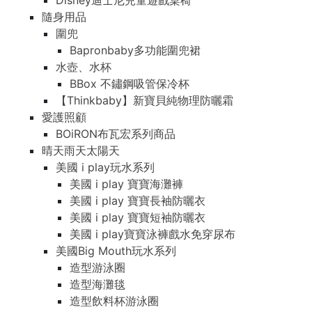
Disney迪士尼兒童遊戲桌椅
隨身用品
圍兜
Bapronbaby多功能圍兜裙
水壺、水杯
BBox 不鏽鋼吸管保冷杯
【Thinkbaby】新寶貝純物理防曬霜
愛護照顧
BOiRON布瓦宏系列商品
晴天雨天太陽天
美國 i play玩水系列
美國 i play 寶寶海灘褲
美國 i play 寶寶長袖防曬衣
美國 i play 寶寶短袖防曬衣
美國 i play寶寶泳褲戲水免穿尿布
美國Big Mouth玩水系列
造型游泳圈
造型海灘毯
造型飲料杯游泳圈