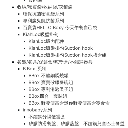
食品類
收納/密實袋/收納袋/夾鏈袋
環保抗菌密實袋系列
專利魔鬼氈抗菌系列
百寶袋HELLO Boxy 今天午餐自己袋
KiahLoc吸盤掛勾
KiahLoc吸力配件
KiahLoc吸盤掛勾Suction hook
KiahLoc吸盤掛勾Suction hook禮盒組
餐盤/餐具/保鮮盒/晾乾盒/不鏽鋼器具
B.Box 系列
BBox 不鏽鋼燜燒罐
BBox 寶寶矽膠餐碗組
BBox 專利湯匙叉子組
BBox四合一套裝組
BBox 野餐便當盒迷你野餐便當盒零食盒
innobaby系列
不鏽鋼分隔便當盒
矽膠防滑餐盤、矽膠蒸盤、不鏽鋼兒童巴士餐盤