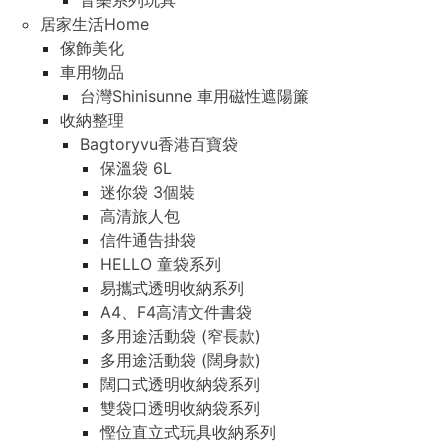
音樂系列玩具
居家生活Home
傢飾美化
車用物品
台灣Shinisunne 車用磁性遮陽簾
收納整理
Bagtoryvu香港百寶袋
保溫袋 6L
迷你袋 3個裝
高清旅人包
信件通告掛袋
HELLO 童袋系列
易攜式透明收納系列
A4、F4高清文件書袋
多用途活動袋 (窄長款)
多用途活動袋 (闊身款)
闊口式透明收納袋系列
雙袋口透明收納袋系列
慳位直立式玩具收納系列