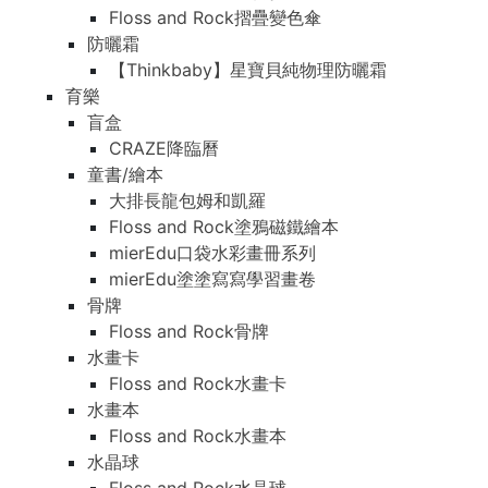
Floss and Rock摺疊變色傘
防曬霜
【Thinkbaby】星寶貝純物理防曬霜
育樂
盲盒
CRAZE降臨曆
童書/繪本
大排長龍包姆和凱羅
Floss and Rock塗鴉磁鐵繪本
mierEdu口袋水彩畫冊系列
mierEdu塗塗寫寫學習畫卷
骨牌
Floss and Rock骨牌
水畫卡
Floss and Rock水畫卡
水畫本
Floss and Rock水畫本
水晶球