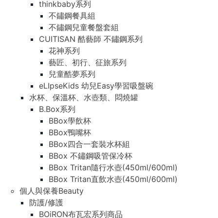
thinkbaby系列
不鏽鋼餐具組
不鏽鋼兒童餐盤套組
CUITISAN 酷藝師 不鏽鋼系列
花神系列
藝匠、初行、征旅系列
兒童酷夢系列
eLIpseKids 幼兒Easy學習吸盤碗
水杯、保溫杯、水壺類、悶燒罐
B.Box系列
BBox學飲杯
BBox鴨嘴杯
BBox四合一套裝水杯組
BBox 不鏽鋼吸管保冷杯
BBox Tritan隨行水壺(450ml/600ml)
BBox Tritan直飲水壺(450ml/600ml)
個人與保養Beauty
防護/修護
BOiRON布瓦宏系列商品