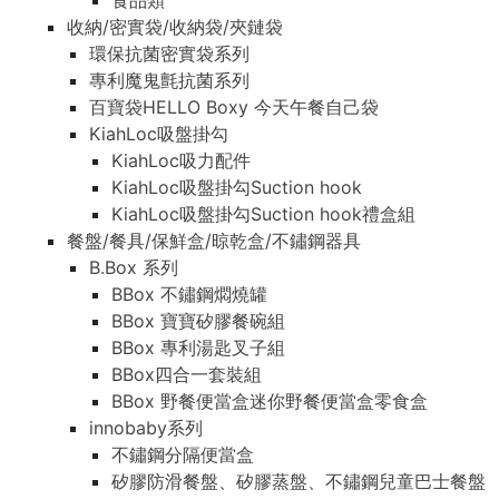
食品類
收納/密實袋/收納袋/夾鏈袋
環保抗菌密實袋系列
專利魔鬼氈抗菌系列
百寶袋HELLO Boxy 今天午餐自己袋
KiahLoc吸盤掛勾
KiahLoc吸力配件
KiahLoc吸盤掛勾Suction hook
KiahLoc吸盤掛勾Suction hook禮盒組
餐盤/餐具/保鮮盒/晾乾盒/不鏽鋼器具
B.Box 系列
BBox 不鏽鋼燜燒罐
BBox 寶寶矽膠餐碗組
BBox 專利湯匙叉子組
BBox四合一套裝組
BBox 野餐便當盒迷你野餐便當盒零食盒
innobaby系列
不鏽鋼分隔便當盒
矽膠防滑餐盤、矽膠蒸盤、不鏽鋼兒童巴士餐盤