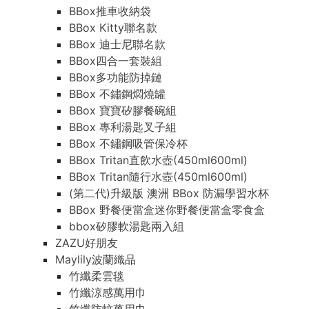
BBox推車收納袋
BBox Kitty聯名款
BBox 迪士尼聯名款
BBox四合一套裝組
BBox多功能防掉鏈
BBox 不鏽鋼燜燒罐
BBox 寶寶矽膠餐碗組
BBox 專利湯匙叉子組
BBox 不鏽鋼吸管保冷杯
BBox Tritan直飲水壺(450ml600ml)
BBox Tritan隨行水壺(450ml600ml)
(第二代)升級版 澳洲 BBox 防漏學習水杯
BBox 野餐便當盒迷你野餐便當盒零食盒
bbox矽膠軟湯匙兩入組
ZAZU好朋友
Maylily波蘭織品
竹纖柔雲毯
竹纖涼感萬用巾