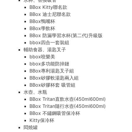
水杯、替換吸管
BBox Kitty聯名款
BBox 迪士尼聯名款
BBox鴨嘴杯
BBox學飲杯
BBox 防漏學習水杯(第二代)升級版
bbox四合一套裝組
輔助食器、湯匙叉子
bbox咬樂美
bbox多功能防掉鏈
BBox專利湯匙叉子組
BBox矽膠軟湯匙兩入組
BBox矽膠杯套 吸管組
水壺、水瓶
BBox Tritan直飲水壺(450ml600ml)
BBox Tritan隨行水壺(450ml600ml)
BBox 不鏽鋼吸管保冷杯
Kitty保冷杯
悶燒罐