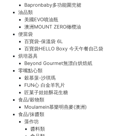
Bapronbaby多功能圍兜裙
油品類
美國EVO噴油瓶
澳洲MOUNT ZERO橄欖油
便當袋
百寶袋-保溫袋 6L
百寶袋HELLO Boxy 今天午餐自己袋
烘培器具
Beyond Gourmet無漂白烘焙紙
零嘴點心類
穀慕蒎-沙琪瑪
FUN心 白金羊乳片
匠菓子娃娃酥花生糖
食品/穀物類
Moulamein慕樂明燕麥(澳洲)
食品/抹醬類
藻作坊
醬料類