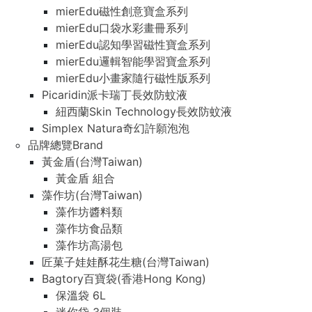
mierEdu磁性創意寶盒系列
mierEdu口袋水彩畫冊系列
mierEdu認知學習磁性寶盒系列
mierEdu邏輯智能學習寶盒系列
mierEdu小畫家隨行磁性版系列
Picaridin派卡瑞丁長效防蚊液
紐西蘭Skin Technology長效防蚊液
Simplex Natura奇幻許願泡泡
品牌總覽Brand
黃金盾(台灣Taiwan)
黃金盾 組合
藻作坊(台灣Taiwan)
藻作坊醬料類
藻作坊食品類
藻作坊高湯包
匠菓子娃娃酥花生糖(台灣Taiwan)
Bagtory百寶袋(香港Hong Kong)
保溫袋 6L