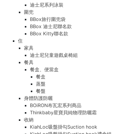
迪士尼系列泳裝
圍兜
BBox旅行圍兜袋
BBox 迪士尼聯名款
BBox Kitty聯名款
住
家具
迪士尼兒童遊戲桌椅組
餐具
餐盒、便當盒
餐盒
蒸盤
餐盤
身體防護防曬
BOiRON布瓦宏系列商品
Thinkbaby星寶貝純物理防曬霜
收納
KiahLoc吸盤掛勾Suction hook