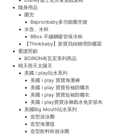
Disney迪士尼兒童遊戲桌椅
隨身用品
圍兜
Bapronbaby多功能圍兜裙
水壺、水杯
BBox 不鏽鋼吸管保冷杯
【Thinkbaby】新寶貝純物理防曬霜
愛護照顧
BOiRON布瓦宏系列商品
晴天雨天太陽天
美國 i play玩水系列
美國 i play 寶寶海灘褲
美國 i play 寶寶長袖防曬衣
美國 i play 寶寶短袖防曬衣
美國 i play寶寶泳褲戲水免穿尿布
美國Big Mouth玩水系列
造型游泳圈
造型海灘毯
造型飲料杯游泳圈