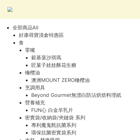
全部商品All
好康尋寶清倉特惠區
食
零嘴
穀慕蒎沙琪瑪
匠菓子娃娃酥花生糖
橄欖油
澳洲MOUNT ZERO橄欖油
烹調用具
Beyond Gourmet無漂白防沾烘焙料理紙
營養補充
FUN心 白金羊乳片
密實袋/收納袋/夾鏈袋 系列
專利魔鬼氈抗菌系列
環保抗菌密實袋系列