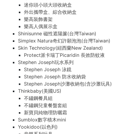
迷你頭小頭大頭收納盒
外出攜帶盒、綜合收納盒
樂高裝飾書架
樂高人偶展示盒
Shinisunne 磁性遮陽簾(台灣Taiwan)
Simplex Natura奇幻許願泡泡(台灣Taiwan)
Skin Technology(紐西蘭New Zealand)
Protect派卡瑞丁Picaridin 長效防蚊液
Stephen Joseph玩水系列
Stephen Joseph 泳鏡
Stephen Joseph 防水收納袋
Stephen Joseph沙灘收納包(含沙灘玩具)
Thinkbaby(美國US)
不鏽鋼餐具組
不鏽鋼兒童餐盤套組
新寶貝純物理防曬霜
Sumblox數字積木mini
Yookidoo(以色列)