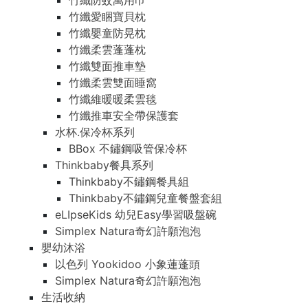
竹纖防蚊萬用巾
竹纖愛睏寶貝枕
竹纖嬰童防晃枕
竹纖柔雲蓬蓬枕
竹纖雙面推車墊
竹纖柔雲雙面睡窩
竹纖維暖暖柔雲毯
竹纖推車安全帶保護套
水杯.保冷杯系列
BBox 不鏽鋼吸管保冷杯
Thinkbaby餐具系列
Thinkbaby不鏽鋼餐具組
Thinkbaby不鏽鋼兒童餐盤套組
eLIpseKids 幼兒Easy學習吸盤碗
Simplex Natura奇幻許願泡泡
嬰幼沐浴
以色列 Yookidoo 小象蓮蓬頭
Simplex Natura奇幻許願泡泡
生活收納