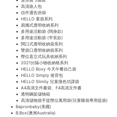
迷你袋 3個裝
高清旅人包
信件通告掛袋
HELLO 童袋系列
易攜式透明收納系列
多用途活動袋 (闊身款)
多用途活動袋 (窄長款)
闊口式透明收納袋系列
雙袋口透明收納袋系列
慳位直立式玩具收納系列
2021分隔小物收納格系列
HELLO Boxy 今天午餐自己袋
HELLO Simply 後背包
HELLO Slimily 兒童撞色功課袋
A4高清文件書袋、F4高清文件書
透明鋼架儲物箱
高清儲物袋手提慳位萬用袋(兒童睡袋專用提袋)
Bapronbaby(美國)
B.Box(澳洲Australia)