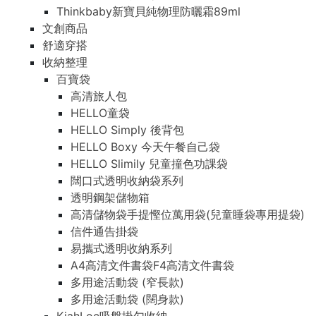
Thinkbaby新寶貝純物理防曬霜89ml
文創商品
舒適穿搭
收納整理
百寶袋
高清旅人包
HELLO童袋
HELLO Simply 後背包
HELLO Boxy 今天午餐自己袋
HELLO Slimily 兒童撞色功課袋
闊口式透明收納袋系列
透明鋼架儲物箱
高清儲物袋手提慳位萬用袋(兒童睡袋專用提袋)
信件通告掛袋
易攜式透明收納系列
A4高清文件書袋F4高清文件書袋
多用途活動袋 (窄長款)
多用途活動袋 (闊身款)