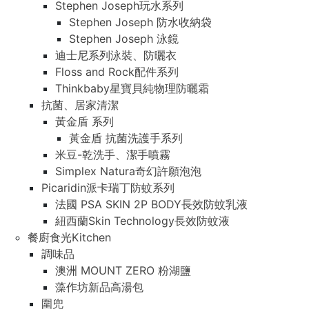
Stephen Joseph玩水系列
Stephen Joseph 防水收納袋
Stephen Joseph 泳鏡
迪士尼系列泳裝、防曬衣
Floss and Rock配件系列
Thinkbaby星寶貝純物理防曬霜
抗菌、居家清潔
黃金盾 系列
黃金盾 抗菌洗護手系列
米豆-乾洗手、潔手噴霧
Simplex Natura奇幻許願泡泡
Picaridin派卡瑞丁防蚊系列
法國 PSA SKIN 2P BODY長效防蚊乳液
紐西蘭Skin Technology長效防蚊液
餐廚食光Kitchen
調味品
澳洲 MOUNT ZERO 粉湖鹽
藻作坊新品高湯包
圍兜