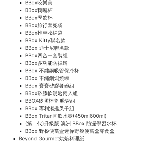
BBox咬樂美
BBox鴨嘴杯
BBox學飲杯
BBox旅行圍兜袋
BBox推車收納袋
BBox Kitty聯名款
BBox 迪士尼聯名款
BBox四合一套裝組
BBox多功能防掉鏈
BBox 不鏽鋼吸管保冷杯
BBox 不鏽鋼燜燒罐
BBox 寶寶矽膠餐碗組
BBox矽膠軟湯匙兩入組
BBOX矽膠杯套 吸管組
BBox 專利湯匙叉子組
BBox Tritan直飲水壺(450ml600ml)
(第二代)升級版 澳洲 BBox 防漏學習水杯
BBox 野餐便當盒迷你野餐便當盒零食盒
Beyond Gourmet烘焙料理紙