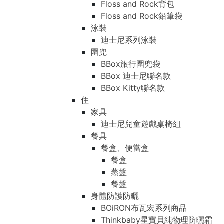
Floss and Rock背包
Floss and Rock鉛筆袋
泳裝
迪士尼系列泳裝
圍兜
BBox旅行圍兜袋
BBox 迪士尼聯名款
BBox Kitty聯名款
住
家具
迪士尼兒童遊戲桌椅組
餐具
餐盒、便當盒
餐盒
蒸盤
餐盤
身體防護防曬
BOiRON布瓦宏系列商品
Thinkbaby星寶貝純物理防曬霜