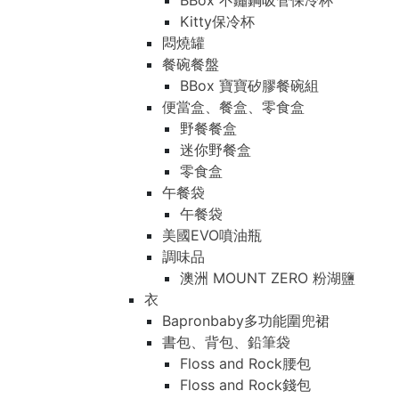
BBox 不鏽鋼吸管保冷杯
Kitty保冷杯
悶燒罐
餐碗餐盤
BBox 寶寶矽膠餐碗組
便當盒、餐盒、零食盒
野餐餐盒
迷你野餐盒
零食盒
午餐袋
午餐袋
美國EVO噴油瓶
調味品
澳洲 MOUNT ZERO 粉湖鹽
衣
Bapronbaby多功能圍兜裙
書包、背包、鉛筆袋
Floss and Rock腰包
Floss and Rock錢包