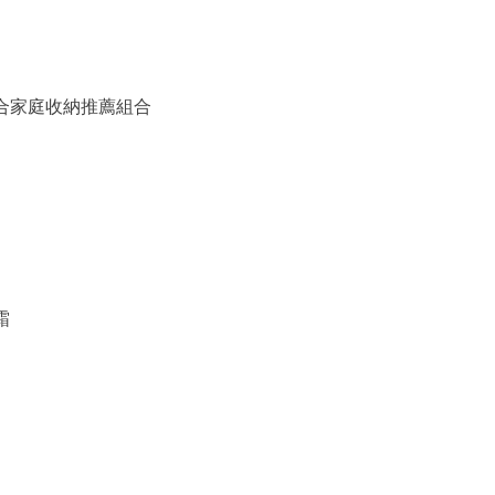
備組合家庭收納推薦組合
霜