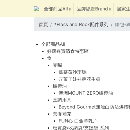
全部商品All
品牌總覽Brand
居家生
首頁
*Floss and Rock配件系列
腰包-獨
全部商品All
好康尋寶清倉特惠區
食
零嘴
穀慕蒎沙琪瑪
匠菓子娃娃酥花生糖
橄欖油
澳洲MOUNT ZERO橄欖油
烹調用具
Beyond Gourmet無漂白防沾烘
營養補充
FUN心 白金羊乳片
密實袋/收納袋/夾鏈袋 系列