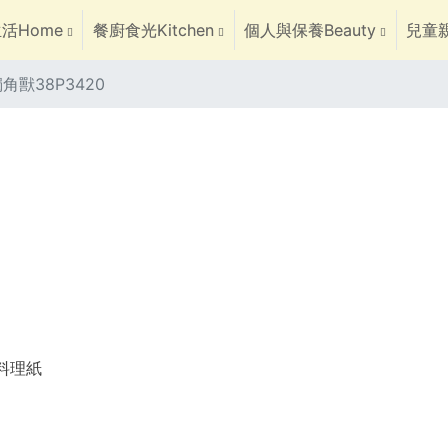
活Home
餐廚食光Kitchen
個人與保養Beauty
兒童親
角獸38P3420
焙料理紙