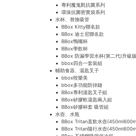
專利魔鬼氈抗菌系列
環保抗菌密實袋系列
水杯、替換吸管
BBox Kitty聯名款
BBox 迪士尼聯名款
BBox鴨嘴杯
BBox學飲杯
BBox 防漏學習水杯(第二代)升級
bbox四合一套裝組
輔助食器、湯匙叉子
bbox咬樂美
bbox多功能防掉鏈
BBox專利湯匙叉子組
BBox矽膠軟湯匙兩入組
BBox矽膠杯套 吸管組
水壺、水瓶
BBox Tritan直飲水壺(450ml600m
BBox Tritan隨行水壺(450ml600m