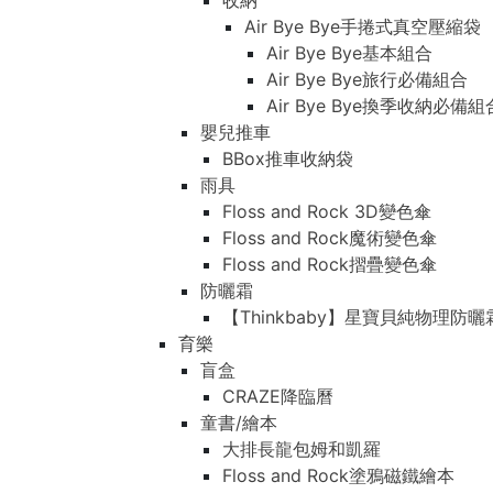
收納
Air Bye Bye手捲式真空壓縮袋
Air Bye Bye基本組合
Air Bye Bye旅行必備組合
Air Bye Bye換季收納必
嬰兒推車
BBox推車收納袋
雨具
Floss and Rock 3D變色傘
Floss and Rock魔術變色傘
Floss and Rock摺疊變色傘
防曬霜
【Thinkbaby】星寶貝純物理防曬
育樂
盲盒
CRAZE降臨曆
童書/繪本
大排長龍包姆和凱羅
Floss and Rock塗鴉磁鐵繪本