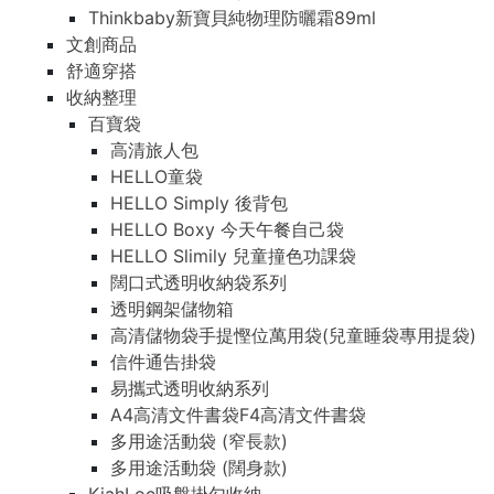
Thinkbaby新寶貝純物理防曬霜89ml
文創商品
舒適穿搭
收納整理
百寶袋
高清旅人包
HELLO童袋
HELLO Simply 後背包
HELLO Boxy 今天午餐自己袋
HELLO Slimily 兒童撞色功課袋
闊口式透明收納袋系列
透明鋼架儲物箱
高清儲物袋手提慳位萬用袋(兒童睡袋專用提袋)
信件通告掛袋
易攜式透明收納系列
A4高清文件書袋F4高清文件書袋
多用途活動袋 (窄長款)
多用途活動袋 (闊身款)