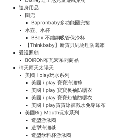
Disney迪士尼兒童遊戲桌椅
隨身用品
圍兜
Bapronbaby多功能圍兜裙
水壺、水杯
BBox 不鏽鋼吸管保冷杯
【Thinkbaby】新寶貝純物理防曬霜
愛護照顧
BOiRON布瓦宏系列商品
晴天雨天太陽天
美國 i play玩水系列
美國 i play 寶寶海灘褲
美國 i play 寶寶長袖防曬衣
美國 i play 寶寶短袖防曬衣
美國 i play寶寶泳褲戲水免穿尿布
美國Big Mouth玩水系列
造型游泳圈
造型海灘毯
造型飲料杯游泳圈