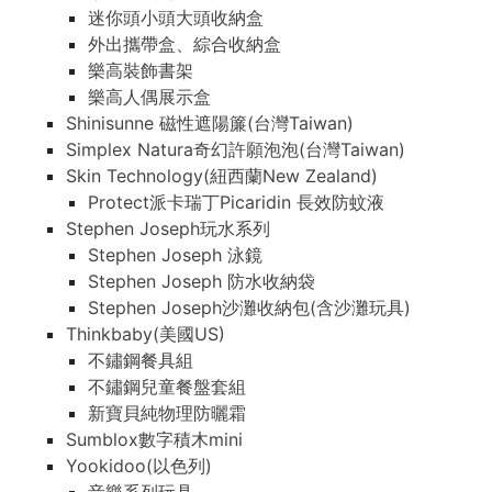
迷你頭小頭大頭收納盒
外出攜帶盒、綜合收納盒
樂高裝飾書架
樂高人偶展示盒
Shinisunne 磁性遮陽簾(台灣Taiwan)
Simplex Natura奇幻許願泡泡(台灣Taiwan)
Skin Technology(紐西蘭New Zealand)
Protect派卡瑞丁Picaridin 長效防蚊液
Stephen Joseph玩水系列
Stephen Joseph 泳鏡
Stephen Joseph 防水收納袋
Stephen Joseph沙灘收納包(含沙灘玩具)
Thinkbaby(美國US)
不鏽鋼餐具組
不鏽鋼兒童餐盤套組
新寶貝純物理防曬霜
Sumblox數字積木mini
Yookidoo(以色列)