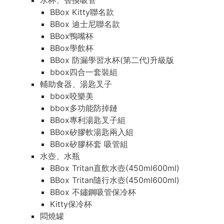
水杯、替換吸管
BBox Kitty聯名款
BBox 迪士尼聯名款
BBox鴨嘴杯
BBox學飲杯
BBox 防漏學習水杯(第二代)升級版
bbox四合一套裝組
輔助食器、湯匙叉子
bbox咬樂美
bbox多功能防掉鏈
BBox專利湯匙叉子組
BBox矽膠軟湯匙兩入組
BBox矽膠杯套 吸管組
水壺、水瓶
BBox Tritan直飲水壺(450ml600ml)
BBox Tritan隨行水壺(450ml600ml)
BBox 不鏽鋼吸管保冷杯
Kitty保冷杯
悶燒罐