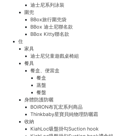
迪士尼系列泳裝
圍兜
BBox旅行圍兜袋
BBox 迪士尼聯名款
BBox Kitty聯名款
住
家具
迪士尼兒童遊戲桌椅組
餐具
餐盒、便當盒
餐盒
蒸盤
餐盤
身體防護防曬
BOiRON布瓦宏系列商品
Thinkbaby星寶貝純物理防曬霜
收納
KiahLoc吸盤掛勾Suction hook