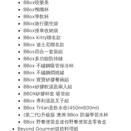
BBox咬樂美
BBox鴨嘴杯
BBox學飲杯
BBox旅行圍兜袋
BBox推車收納袋
BBox Kitty聯名款
BBox 迪士尼聯名款
BBox四合一套裝組
BBox多功能防掉鏈
BBox 不鏽鋼吸管保冷杯
BBox 不鏽鋼燜燒罐
BBox 寶寶矽膠餐碗組
BBox矽膠軟湯匙兩入組
BBOX矽膠杯套 吸管組
BBox 專利湯匙叉子組
BBox Tritan直飲水壺(450ml600ml)
(第二代)升級版 澳洲 BBox 防漏學習水杯
BBox 野餐便當盒迷你野餐便當盒零食盒
Beyond Gourmet烘焙料理紙