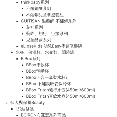
thinkbaby系列
不鏽鋼餐具組
不鏽鋼兒童餐盤套組
CUITISAN 酷藝師 不鏽鋼系列
花神系列
藝匠、初行、征旅系列
兒童酷夢系列
eLIpseKids 幼兒Easy學習吸盤碗
水杯、保溫杯、水壺類、悶燒罐
B.Box系列
BBox學飲杯
BBox鴨嘴杯
BBox四合一套裝水杯組
BBox 不鏽鋼吸管保冷杯
BBox Tritan隨行水壺(450ml/600ml)
BBox Tritan直飲水壺(450ml/600ml)
個人與保養Beauty
防護/修護
BOiRON布瓦宏系列商品