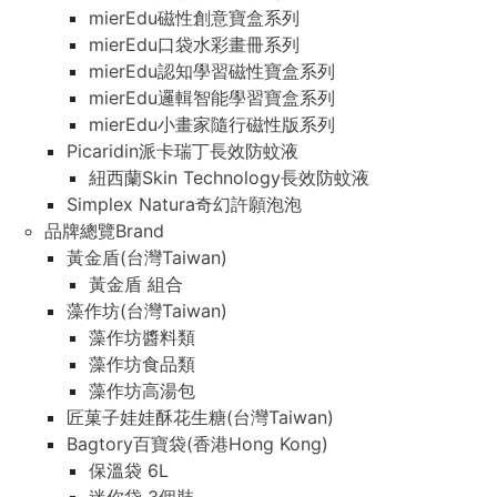
mierEdu磁性創意寶盒系列
mierEdu口袋水彩畫冊系列
mierEdu認知學習磁性寶盒系列
mierEdu邏輯智能學習寶盒系列
mierEdu小畫家隨行磁性版系列
Picaridin派卡瑞丁長效防蚊液
紐西蘭Skin Technology長效防蚊液
Simplex Natura奇幻許願泡泡
品牌總覽Brand
黃金盾(台灣Taiwan)
黃金盾 組合
藻作坊(台灣Taiwan)
藻作坊醬料類
藻作坊食品類
藻作坊高湯包
匠菓子娃娃酥花生糖(台灣Taiwan)
Bagtory百寶袋(香港Hong Kong)
保溫袋 6L