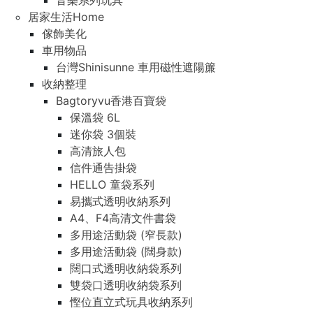
音樂系列玩具
居家生活Home
傢飾美化
車用物品
台灣Shinisunne 車用磁性遮陽簾
收納整理
Bagtoryvu香港百寶袋
保溫袋 6L
迷你袋 3個裝
高清旅人包
信件通告掛袋
HELLO 童袋系列
易攜式透明收納系列
A4、F4高清文件書袋
多用途活動袋 (窄長款)
多用途活動袋 (闊身款)
闊口式透明收納袋系列
雙袋口透明收納袋系列
慳位直立式玩具收納系列