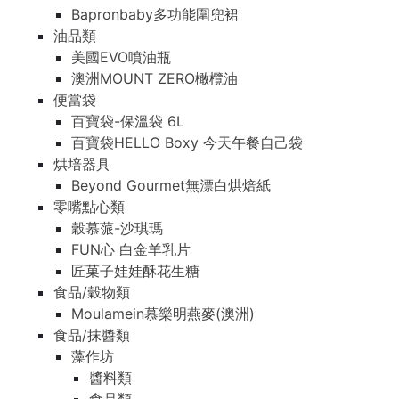
Bapronbaby多功能圍兜裙
油品類
美國EVO噴油瓶
澳洲MOUNT ZERO橄欖油
便當袋
百寶袋-保溫袋 6L
百寶袋HELLO Boxy 今天午餐自己袋
烘培器具
Beyond Gourmet無漂白烘焙紙
零嘴點心類
穀慕蒎-沙琪瑪
FUN心 白金羊乳片
匠菓子娃娃酥花生糖
食品/穀物類
Moulamein慕樂明燕麥(澳洲)
食品/抹醬類
藻作坊
醬料類