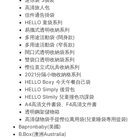
迷你袋 3個裝
高清旅人包
信件通告掛袋
HELLO 童袋系列
易攜式透明收納系列
多用途活動袋 (闊身款)
多用途活動袋 (窄長款)
闊口式透明收納袋系列
雙袋口透明收納袋系列
慳位直立式玩具收納系列
2021分隔小物收納格系列
HELLO Boxy 今天午餐自己袋
HELLO Simply 後背包
HELLO Slimily 兒童撞色功課袋
A4高清文件書袋、F4高清文件書
透明鋼架儲物箱
高清儲物袋手提慳位萬用袋(兒童睡袋專用提袋)
Bapronbaby(美國)
B.Box(澳洲Australia)