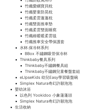
竹纖防蚊萬用巾
竹纖愛睏寶貝枕
竹纖嬰童防晃枕
竹纖柔雲蓬蓬枕
竹纖雙面推車墊
竹纖柔雲雙面睡窩
竹纖維暖暖柔雲毯
竹纖推車安全帶保護套
水杯.保冷杯系列
BBox 不鏽鋼吸管保冷杯
Thinkbaby餐具系列
Thinkbaby不鏽鋼餐具組
Thinkbaby不鏽鋼兒童餐盤套組
eLIpseKids 幼兒Easy學習吸盤碗
Simplex Natura奇幻許願泡泡
嬰幼沐浴
以色列 Yookidoo 小象蓮蓬頭
Simplex Natura奇幻許願泡泡
生活收納