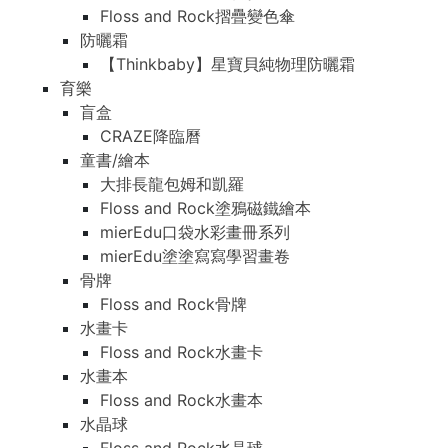
Floss and Rock摺疊變色傘
防曬霜
【Thinkbaby】星寶貝純物理防曬霜
育樂
盲盒
CRAZE降臨曆
童書/繪本
大排長龍包姆和凱羅
Floss and Rock塗鴉磁鐵繪本
mierEdu口袋水彩畫冊系列
mierEdu塗塗寫寫學習畫卷
骨牌
Floss and Rock骨牌
水畫卡
Floss and Rock水畫卡
水畫本
Floss and Rock水畫本
水晶球