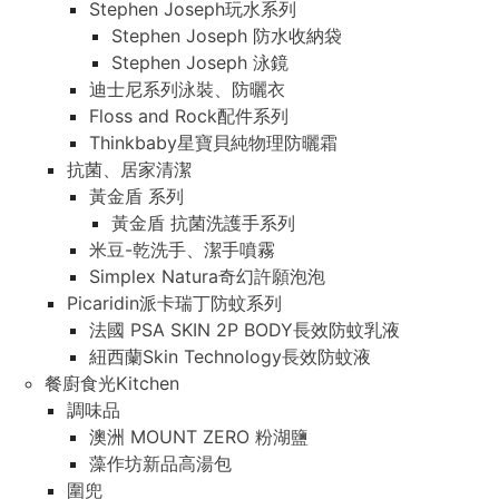
Stephen Joseph玩水系列
Stephen Joseph 防水收納袋
Stephen Joseph 泳鏡
迪士尼系列泳裝、防曬衣
Floss and Rock配件系列
Thinkbaby星寶貝純物理防曬霜
抗菌、居家清潔
黃金盾 系列
黃金盾 抗菌洗護手系列
米豆-乾洗手、潔手噴霧
Simplex Natura奇幻許願泡泡
Picaridin派卡瑞丁防蚊系列
法國 PSA SKIN 2P BODY長效防蚊乳液
紐西蘭Skin Technology長效防蚊液
餐廚食光Kitchen
調味品
澳洲 MOUNT ZERO 粉湖鹽
藻作坊新品高湯包
圍兜