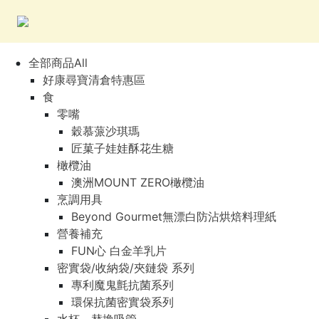
全部商品All
好康尋寶清倉特惠區
食
零嘴
穀慕蒎沙琪瑪
匠菓子娃娃酥花生糖
橄欖油
澳洲MOUNT ZERO橄欖油
烹調用具
Beyond Gourmet無漂白防沾烘焙料理紙
營養補充
FUN心 白金羊乳片
密實袋/收納袋/夾鏈袋 系列
專利魔鬼氈抗菌系列
環保抗菌密實袋系列