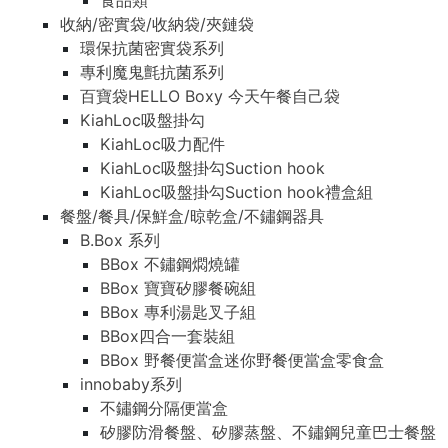
食品類
收納/密實袋/收納袋/夾鏈袋
環保抗菌密實袋系列
專利魔鬼氈抗菌系列
百寶袋HELLO Boxy 今天午餐自己袋
KiahLoc吸盤掛勾
KiahLoc吸力配件
KiahLoc吸盤掛勾Suction hook
KiahLoc吸盤掛勾Suction hook禮盒組
餐盤/餐具/保鮮盒/晾乾盒/不鏽鋼器具
B.Box 系列
BBox 不鏽鋼燜燒罐
BBox 寶寶矽膠餐碗組
BBox 專利湯匙叉子組
BBox四合一套裝組
BBox 野餐便當盒迷你野餐便當盒零食盒
innobaby系列
不鏽鋼分隔便當盒
矽膠防滑餐盤、矽膠蒸盤、不鏽鋼兒童巴士餐盤