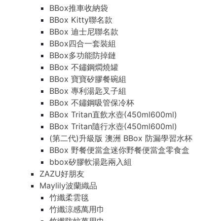
BBox推車收納袋
BBox Kitty聯名款
BBox 迪士尼聯名款
BBox四合一套裝組
BBox多功能防掉鏈
BBox 不鏽鋼燜燒罐
BBox 寶寶矽膠餐碗組
BBox 專利湯匙叉子組
BBox 不鏽鋼吸管保冷杯
BBox Tritan直飲水壺(450ml600ml)
BBox Tritan隨行水壺(450ml600ml)
(第二代)升級版 澳洲 BBox 防漏學習水杯
BBox 野餐便當盒迷你野餐便當盒零食盒
bbox矽膠軟湯匙兩入組
ZAZU好朋友
Maylily波蘭織品
竹纖柔雲毯
竹纖涼感萬用巾