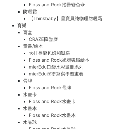
Floss and Rock摺疊變色傘
防曬霜
【Thinkbaby】星寶貝純物理防曬霜
育樂
盲盒
CRAZE降臨曆
童書/繪本
大排長龍包姆和凱羅
Floss and Rock塗鴉磁鐵繪本
mierEdu口袋水彩畫冊系列
mierEdu塗塗寫寫學習畫卷
骨牌
Floss and Rock骨牌
水畫卡
Floss and Rock水畫卡
水畫本
Floss and Rock水畫本
水晶球