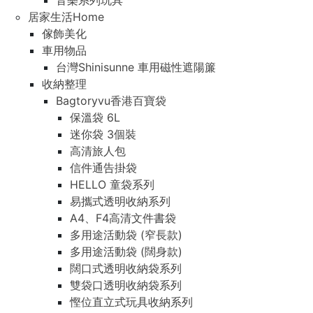
音樂系列玩具
居家生活Home
傢飾美化
車用物品
台灣Shinisunne 車用磁性遮陽簾
收納整理
Bagtoryvu香港百寶袋
保溫袋 6L
迷你袋 3個裝
高清旅人包
信件通告掛袋
HELLO 童袋系列
易攜式透明收納系列
A4、F4高清文件書袋
多用途活動袋 (窄長款)
多用途活動袋 (闊身款)
闊口式透明收納袋系列
雙袋口透明收納袋系列
慳位直立式玩具收納系列