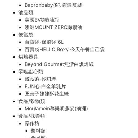
Bapronbaby多功能圍兜裙
油品類
美國EVO噴油瓶
澳洲MOUNT ZERO橄欖油
便當袋
百寶袋-保溫袋 6L
百寶袋HELLO Boxy 今天午餐自己袋
烘培器具
Beyond Gourmet無漂白烘焙紙
零嘴點心類
穀慕蒎-沙琪瑪
FUN心 白金羊乳片
匠菓子娃娃酥花生糖
食品/穀物類
Moulamein慕樂明燕麥(澳洲)
食品/抹醬類
藻作坊
醬料類