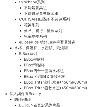
thinkbaby系列
不鏽鋼餐具組
不鏽鋼兒童餐盤套組
CUITISAN 酷藝師 不鏽鋼系列
花神系列
藝匠、初行、征旅系列
兒童酷夢系列
eLIpseKids 幼兒Easy學習吸盤碗
水杯、保溫杯、水壺類、悶燒罐
B.Box系列
BBox學飲杯
BBox鴨嘴杯
BBox四合一套裝水杯組
BBox 不鏽鋼吸管保冷杯
BBox Tritan隨行水壺(450ml/600ml)
BBox Tritan直飲水壺(450ml/600ml)
個人與保養Beauty
防護/修護
BOiRON布瓦宏系列商品