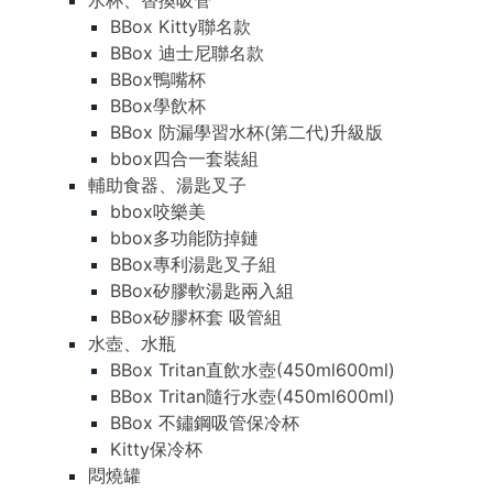
水杯、替換吸管
BBox Kitty聯名款
BBox 迪士尼聯名款
BBox鴨嘴杯
BBox學飲杯
BBox 防漏學習水杯(第二代)升級版
bbox四合一套裝組
輔助食器、湯匙叉子
bbox咬樂美
bbox多功能防掉鏈
BBox專利湯匙叉子組
BBox矽膠軟湯匙兩入組
BBox矽膠杯套 吸管組
水壺、水瓶
BBox Tritan直飲水壺(450ml600ml)
BBox Tritan隨行水壺(450ml600ml)
BBox 不鏽鋼吸管保冷杯
Kitty保冷杯
悶燒罐