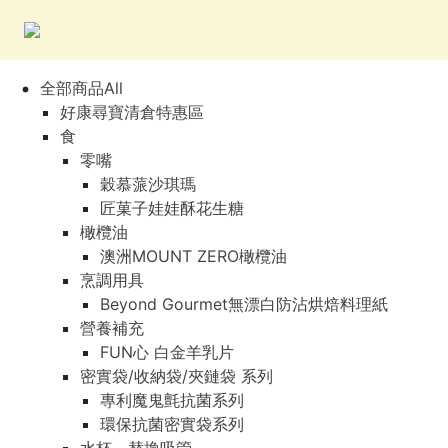
全部商品All
好康尋寶清倉特惠區
食
零嘴
穀慕蒎沙琪瑪
匠菓子娃娃酥花生糖
橄欖油
澳洲MOUNT ZERO橄欖油
烹調用具
Beyond Gourmet無漂白防沾烘焙料理紙
營養補充
FUN心 白金羊乳片
密實袋/收納袋/夾鏈袋 系列
專利魔鬼氈抗菌系列
環保抗菌密實袋系列