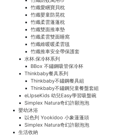
竹纖防蚊萬用巾
竹纖愛睏寶貝枕
竹纖嬰童防晃枕
竹纖柔雲蓬蓬枕
竹纖雙面推車墊
竹纖柔雲雙面睡窩
竹纖維暖暖柔雲毯
竹纖推車安全帶保護套
水杯.保冷杯系列
BBox 不鏽鋼吸管保冷杯
Thinkbaby餐具系列
Thinkbaby不鏽鋼餐具組
Thinkbaby不鏽鋼兒童餐盤套組
eLIpseKids 幼兒Easy學習吸盤碗
Simplex Natura奇幻許願泡泡
嬰幼沐浴
以色列 Yookidoo 小象蓮蓬頭
Simplex Natura奇幻許願泡泡
生活收納