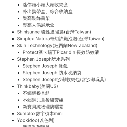
迷你頭小頭大頭收納盒
外出攜帶盒、綜合收納盒
樂高裝飾書架
樂高人偶展示盒
Shinisunne 磁性遮陽簾(台灣Taiwan)
Simplex Natura奇幻許願泡泡(台灣Taiwan)
Skin Technology(紐西蘭New Zealand)
Protect派卡瑞丁Picaridin 長效防蚊液
Stephen Joseph玩水系列
Stephen Joseph 泳鏡
Stephen Joseph 防水收納袋
Stephen Joseph沙灘收納包(含沙灘玩具)
Thinkbaby(美國US)
不鏽鋼餐具組
不鏽鋼兒童餐盤套組
新寶貝純物理防曬霜
Sumblox數字積木mini
Yookidoo(以色列)