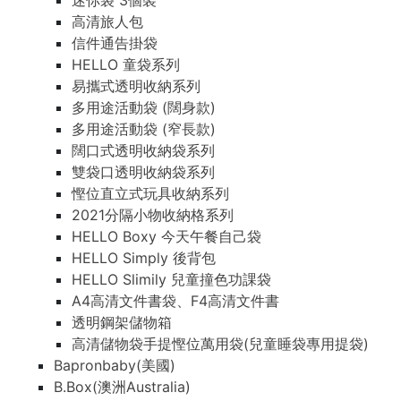
迷你袋 3個裝
高清旅人包
信件通告掛袋
HELLO 童袋系列
易攜式透明收納系列
多用途活動袋 (闊身款)
多用途活動袋 (窄長款)
闊口式透明收納袋系列
雙袋口透明收納袋系列
慳位直立式玩具收納系列
2021分隔小物收納格系列
HELLO Boxy 今天午餐自己袋
HELLO Simply 後背包
HELLO Slimily 兒童撞色功課袋
A4高清文件書袋、F4高清文件書
透明鋼架儲物箱
高清儲物袋手提慳位萬用袋(兒童睡袋專用提袋)
Bapronbaby(美國)
B.Box(澳洲Australia)