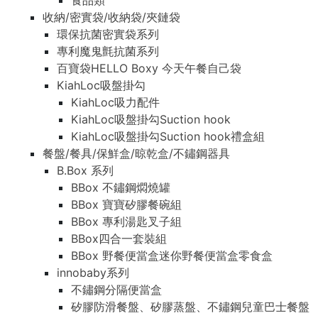
食品類
收納/密實袋/收納袋/夾鏈袋
環保抗菌密實袋系列
專利魔鬼氈抗菌系列
百寶袋HELLO Boxy 今天午餐自己袋
KiahLoc吸盤掛勾
KiahLoc吸力配件
KiahLoc吸盤掛勾Suction hook
KiahLoc吸盤掛勾Suction hook禮盒組
餐盤/餐具/保鮮盒/晾乾盒/不鏽鋼器具
B.Box 系列
BBox 不鏽鋼燜燒罐
BBox 寶寶矽膠餐碗組
BBox 專利湯匙叉子組
BBox四合一套裝組
BBox 野餐便當盒迷你野餐便當盒零食盒
innobaby系列
不鏽鋼分隔便當盒
矽膠防滑餐盤、矽膠蒸盤、不鏽鋼兒童巴士餐盤