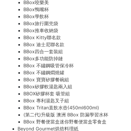
BBox咬樂美
BBox鴨嘴杯
BBox學飲杯
BBox旅行圍兜袋
BBox推車收納袋
BBox Kitty聯名款
BBox 迪士尼聯名款
BBox四合一套裝組
BBox多功能防掉鏈
BBox 不鏽鋼吸管保冷杯
BBox 不鏽鋼燜燒罐
BBox 寶寶矽膠餐碗組
BBox矽膠軟湯匙兩入組
BBOX矽膠杯套 吸管組
BBox 專利湯匙叉子組
BBox Tritan直飲水壺(450ml600ml)
(第二代)升級版 澳洲 BBox 防漏學習水杯
BBox 野餐便當盒迷你野餐便當盒零食盒
Beyond Gourmet烘焙料理紙