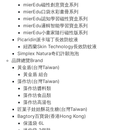
mierEdu磁性創意寶盒系列
mierEdu口袋水彩畫冊系列
mierEdu認知學習磁性寶盒系列
mierEdu邏輯智能學習寶盒系列
mierEdu小畫家隨行磁性版系列
Picaridin派卡瑞丁長效防蚊液
紐西蘭Skin Technology長效防蚊液
Simplex Natura奇幻許願泡泡
品牌總覽Brand
黃金盾(台灣Taiwan)
黃金盾 組合
藻作坊(台灣Taiwan)
藻作坊醬料類
藻作坊食品類
藻作坊高湯包
匠菓子娃娃酥花生糖(台灣Taiwan)
Bagtory百寶袋(香港Hong Kong)
保溫袋 6L