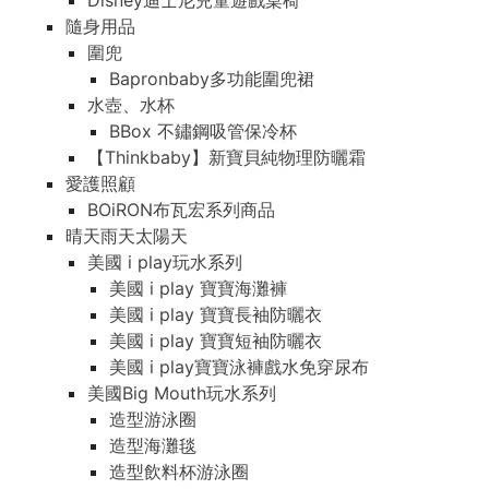
Disney迪士尼兒童遊戲桌椅
隨身用品
圍兜
Bapronbaby多功能圍兜裙
水壺、水杯
BBox 不鏽鋼吸管保冷杯
【Thinkbaby】新寶貝純物理防曬霜
愛護照顧
BOiRON布瓦宏系列商品
晴天雨天太陽天
美國 i play玩水系列
美國 i play 寶寶海灘褲
美國 i play 寶寶長袖防曬衣
美國 i play 寶寶短袖防曬衣
美國 i play寶寶泳褲戲水免穿尿布
美國Big Mouth玩水系列
造型游泳圈
造型海灘毯
造型飲料杯游泳圈