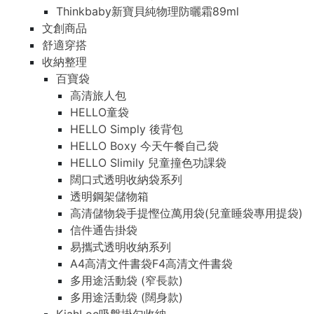
Thinkbaby新寶貝純物理防曬霜89ml
文創商品
舒適穿搭
收納整理
百寶袋
高清旅人包
HELLO童袋
HELLO Simply 後背包
HELLO Boxy 今天午餐自己袋
HELLO Slimily 兒童撞色功課袋
闊口式透明收納袋系列
透明鋼架儲物箱
高清儲物袋手提慳位萬用袋(兒童睡袋專用提袋)
信件通告掛袋
易攜式透明收納系列
A4高清文件書袋F4高清文件書袋
多用途活動袋 (窄長款)
多用途活動袋 (闊身款)