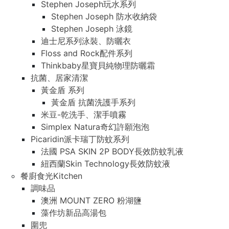
Stephen Joseph玩水系列
Stephen Joseph 防水收納袋
Stephen Joseph 泳鏡
迪士尼系列泳裝、防曬衣
Floss and Rock配件系列
Thinkbaby星寶貝純物理防曬霜
抗菌、居家清潔
黃金盾 系列
黃金盾 抗菌洗護手系列
米豆-乾洗手、潔手噴霧
Simplex Natura奇幻許願泡泡
Picaridin派卡瑞丁防蚊系列
法國 PSA SKIN 2P BODY長效防蚊乳液
紐西蘭Skin Technology長效防蚊液
餐廚食光Kitchen
調味品
澳洲 MOUNT ZERO 粉湖鹽
藻作坊新品高湯包
圍兜