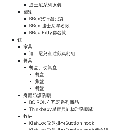
迪士尼系列泳裝
圍兜
BBox旅行圍兜袋
BBox 迪士尼聯名款
BBox Kitty聯名款
住
家具
迪士尼兒童遊戲桌椅組
餐具
餐盒、便當盒
餐盒
蒸盤
餐盤
身體防護防曬
BOiRON布瓦宏系列商品
Thinkbaby星寶貝純物理防曬霜
收納
KiahLoc吸盤掛勾Suction hook