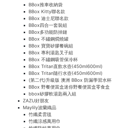
BBox推車收納袋
BBox Kitty聯名款
BBox 迪士尼聯名款
BBox四合一套裝組
BBox多功能防掉鏈
BBox 不鏽鋼燜燒罐
BBox 寶寶矽膠餐碗組
BBox 專利湯匙叉子組
BBox 不鏽鋼吸管保冷杯
BBox Tritan直飲水壺(450ml600ml)
BBox Tritan隨行水壺(450ml600ml)
(第二代)升級版 澳洲 BBox 防漏學習水杯
BBox 野餐便當盒迷你野餐便當盒零食盒
bbox矽膠軟湯匙兩入組
ZAZU好朋友
Maylily波蘭織品
竹纖柔雲毯
竹纖涼感萬用巾