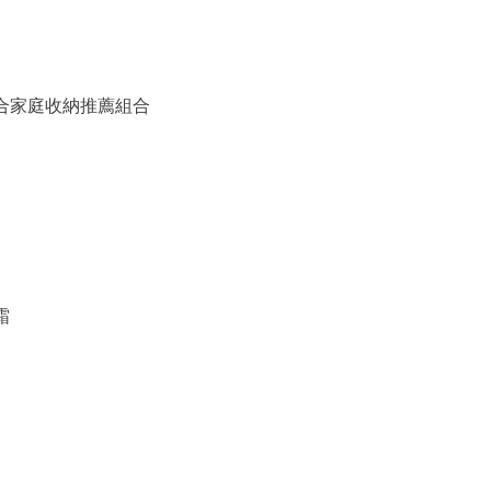
備組合家庭收納推薦組合
霜