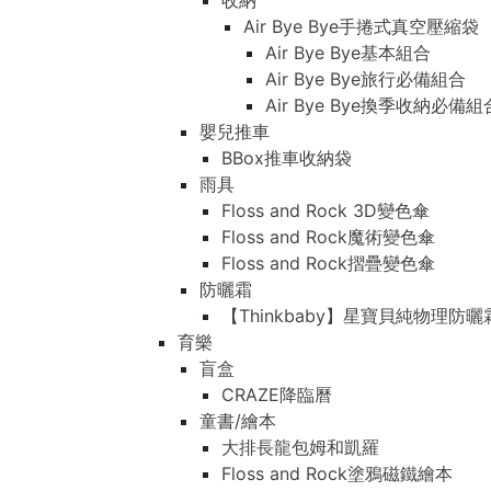
收納
Air Bye Bye手捲式真空壓縮袋
Air Bye Bye基本組合
Air Bye Bye旅行必備組合
Air Bye Bye換季收納必
嬰兒推車
BBox推車收納袋
雨具
Floss and Rock 3D變色傘
Floss and Rock魔術變色傘
Floss and Rock摺疊變色傘
防曬霜
【Thinkbaby】星寶貝純物理防曬
育樂
盲盒
CRAZE降臨曆
童書/繪本
大排長龍包姆和凱羅
Floss and Rock塗鴉磁鐵繪本