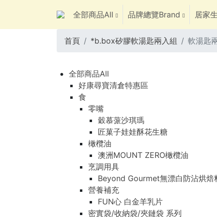
全部商品All
品牌總覽Brand
居家生
首頁
*b.box矽膠軟湯匙兩入組
軟湯匙兩
全部商品All
好康尋寶清倉特惠區
食
零嘴
穀慕蒎沙琪瑪
匠菓子娃娃酥花生糖
橄欖油
澳洲MOUNT ZERO橄欖油
烹調用具
Beyond Gourmet無漂白防沾烘
營養補充
FUN心 白金羊乳片
密實袋/收納袋/夾鏈袋 系列