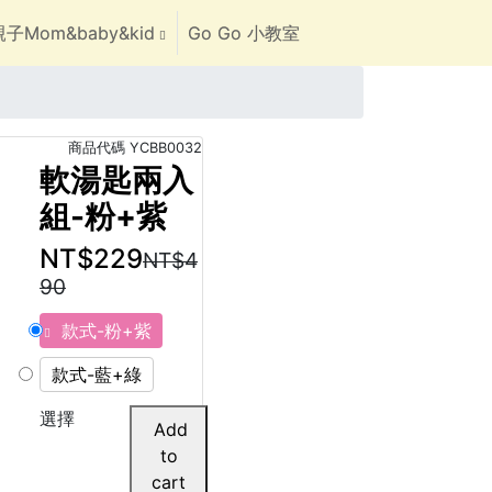
子Mom&baby&kid
Go Go 小教室
商品代碼
YCBB0032
軟湯匙兩入
組-粉+紫
NT$229
NT$4
90
款式-粉+紫
款式-藍+綠
選擇