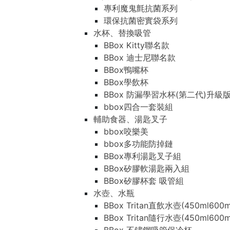
專利魔鬼氈抗菌系列
環保抗菌密實袋系列
水杯、替換吸管
BBox Kitty聯名款
BBox 迪士尼聯名款
BBox鴨嘴杯
BBox學飲杯
BBox 防漏學習水杯(第二代)升級
bbox四合一套裝組
輔助食器、湯匙叉子
bbox咬樂美
bbox多功能防掉鏈
BBox專利湯匙叉子組
BBox矽膠軟湯匙兩入組
BBox矽膠杯套 吸管組
水壺、水瓶
BBox Tritan直飲水壺(450ml600m
BBox Tritan隨行水壺(450ml600m