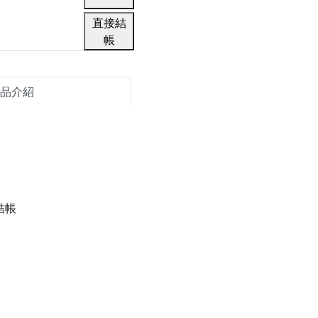
直接結
帳
品介紹
結帳