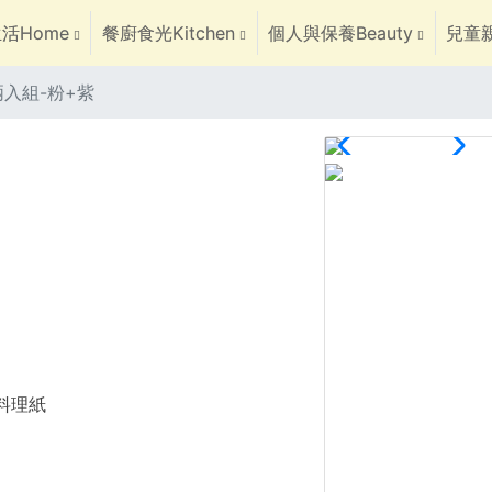
活Home
餐廚食光Kitchen
個人與保養Beauty
兒童親
入組-粉+紫
焙料理紙