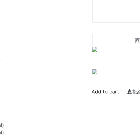
商
版
直接
l)
l)