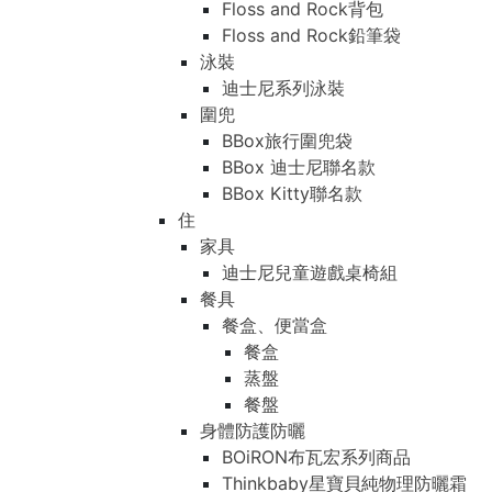
Floss and Rock背包
Floss and Rock鉛筆袋
泳裝
迪士尼系列泳裝
圍兜
BBox旅行圍兜袋
BBox 迪士尼聯名款
BBox Kitty聯名款
住
家具
迪士尼兒童遊戲桌椅組
餐具
餐盒、便當盒
餐盒
蒸盤
餐盤
身體防護防曬
BOiRON布瓦宏系列商品
Thinkbaby星寶貝純物理防曬霜