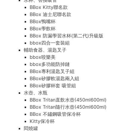
水杯、替換吸管
BBox Kitty聯名款
BBox 迪士尼聯名款
BBox鴨嘴杯
BBox學飲杯
BBox 防漏學習水杯(第二代)升級版
bbox四合一套裝組
輔助食器、湯匙叉子
bbox咬樂美
bbox多功能防掉鏈
BBox專利湯匙叉子組
BBox矽膠軟湯匙兩入組
BBox矽膠杯套 吸管組
水壺、水瓶
BBox Tritan直飲水壺(450ml600ml)
BBox Tritan隨行水壺(450ml600ml)
BBox 不鏽鋼吸管保冷杯
Kitty保冷杯
悶燒罐