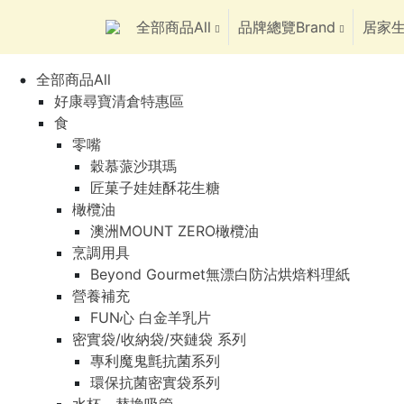
全部商品All
品牌總覽Brand
居家生
全部商品All
好康尋寶清倉特惠區
食
零嘴
穀慕蒎沙琪瑪
匠菓子娃娃酥花生糖
橄欖油
澳洲MOUNT ZERO橄欖油
烹調用具
Beyond Gourmet無漂白防沾烘焙料理紙
營養補充
FUN心 白金羊乳片
密實袋/收納袋/夾鏈袋 系列
專利魔鬼氈抗菌系列
環保抗菌密實袋系列