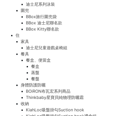
迪士尼系列泳裝
圍兜
BBox旅行圍兜袋
BBox 迪士尼聯名款
BBox Kitty聯名款
住
家具
迪士尼兒童遊戲桌椅組
餐具
餐盒、便當盒
餐盒
蒸盤
餐盤
身體防護防曬
BOiRON布瓦宏系列商品
Thinkbaby星寶貝純物理防曬霜
收納
KiahLoc吸盤掛勾Suction hook