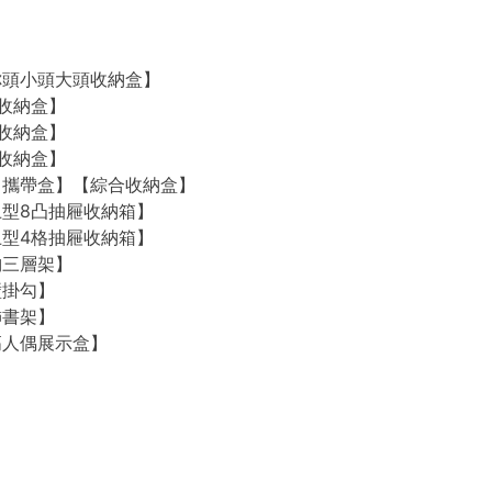
O【迷你頭小頭大頭收納盒】
2格收納盒】
4格收納盒】
8格收納盒】
O【外出攜帶盒】【綜合收納盒】
【桌上型8凸抽屜收納箱】
【桌上型4格抽屜收納箱】
收納三層架】
牆壁掛勾】
裝飾書架】
【樂高人偶展示盒】