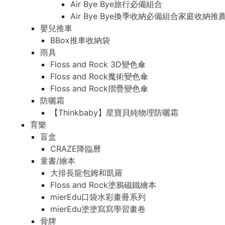
Air Bye Bye旅行必備組合
Air Bye Bye換季收納必備組合家庭收納推
嬰兒推車
BBox推車收納袋
雨具
Floss and Rock 3D變色傘
Floss and Rock魔術變色傘
Floss and Rock摺疊變色傘
防曬霜
【Thinkbaby】星寶貝純物理防曬霜
育樂
盲盒
CRAZE降臨曆
童書/繪本
大排長龍包姆和凱羅
Floss and Rock塗鴉磁鐵繪本
mierEdu口袋水彩畫冊系列
mierEdu塗塗寫寫學習畫卷
骨牌