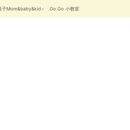
子Mom&baby&kid
Go Go 小教室