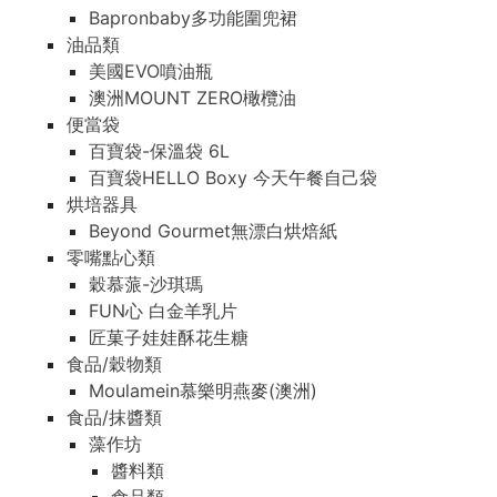
Bapronbaby多功能圍兜裙
油品類
美國EVO噴油瓶
澳洲MOUNT ZERO橄欖油
便當袋
百寶袋-保溫袋 6L
百寶袋HELLO Boxy 今天午餐自己袋
烘培器具
Beyond Gourmet無漂白烘焙紙
零嘴點心類
穀慕蒎-沙琪瑪
FUN心 白金羊乳片
匠菓子娃娃酥花生糖
食品/穀物類
Moulamein慕樂明燕麥(澳洲)
食品/抹醬類
藻作坊
醬料類