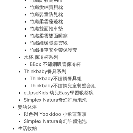
竹纖防蚊萬用巾
竹纖愛睏寶貝枕
竹纖嬰童防晃枕
竹纖柔雲蓬蓬枕
竹纖雙面推車墊
竹纖柔雲雙面睡窩
竹纖維暖暖柔雲毯
竹纖推車安全帶保護套
水杯.保冷杯系列
BBox 不鏽鋼吸管保冷杯
Thinkbaby餐具系列
Thinkbaby不鏽鋼餐具組
Thinkbaby不鏽鋼兒童餐盤套組
eLIpseKids 幼兒Easy學習吸盤碗
Simplex Natura奇幻許願泡泡
嬰幼沐浴
以色列 Yookidoo 小象蓮蓬頭
Simplex Natura奇幻許願泡泡
生活收納