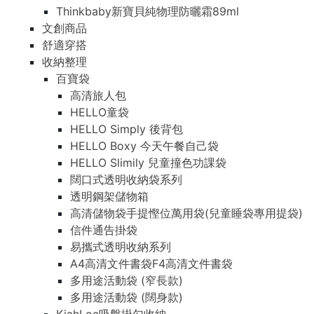
Thinkbaby新寶貝純物理防曬霜89ml
文創商品
舒適穿搭
收納整理
百寶袋
高清旅人包
HELLO童袋
HELLO Simply 後背包
HELLO Boxy 今天午餐自己袋
HELLO Slimily 兒童撞色功課袋
闊口式透明收納袋系列
透明鋼架儲物箱
高清儲物袋手提慳位萬用袋(兒童睡袋專用提袋)
信件通告掛袋
易攜式透明收納系列
A4高清文件書袋F4高清文件書袋
多用途活動袋 (窄長款)
多用途活動袋 (闊身款)