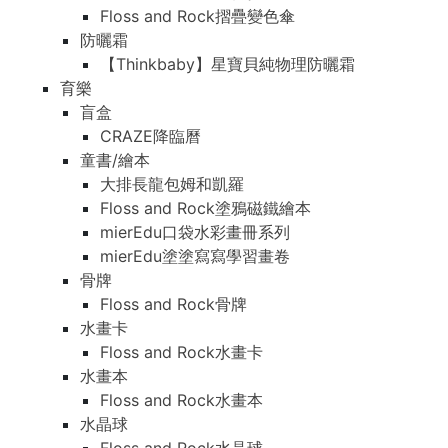
Floss and Rock摺疊變色傘
防曬霜
【Thinkbaby】星寶貝純物理防曬霜
育樂
盲盒
CRAZE降臨曆
童書/繪本
大排長龍包姆和凱羅
Floss and Rock塗鴉磁鐵繪本
mierEdu口袋水彩畫冊系列
mierEdu塗塗寫寫學習畫卷
骨牌
Floss and Rock骨牌
水畫卡
Floss and Rock水畫卡
水畫本
Floss and Rock水畫本
水晶球