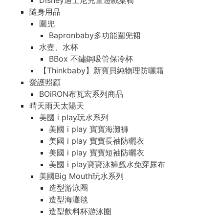
Disney迪士尼兒童遊戲桌椅
隨身用品
圍兜
Bapronbaby多功能圍兜裙
水壺、水杯
BBox 不鏽鋼吸管保冷杯
【Thinkbaby】新寶貝純物理防曬霜
愛護照顧
BOiRON布瓦宏系列商品
晴天雨天太陽天
美國 i play玩水系列
美國 i play 寶寶海灘褲
美國 i play 寶寶長袖防曬衣
美國 i play 寶寶短袖防曬衣
美國 i play寶寶泳褲戲水免穿尿布
美國Big Mouth玩水系列
造型游泳圈
造型海灘毯
造型飲料杯游泳圈