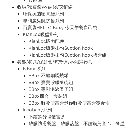
食品類
收納/密實袋/收納袋/夾鏈袋
環保抗菌密實袋系列
專利魔鬼氈抗菌系列
百寶袋HELLO Boxy 今天午餐自己袋
KiahLoc吸盤掛勾
KiahLoc吸力配件
KiahLoc吸盤掛勾Suction hook
KiahLoc吸盤掛勾Suction hook禮盒組
餐盤/餐具/保鮮盒/晾乾盒/不鏽鋼器具
B.Box 系列
BBox 不鏽鋼燜燒罐
BBox 寶寶矽膠餐碗組
BBox 專利湯匙叉子組
BBox四合一套裝組
BBox 野餐便當盒迷你野餐便當盒零食盒
innobaby系列
不鏽鋼分隔便當盒
矽膠防滑餐盤、矽膠蒸盤、不鏽鋼兒童巴士餐盤