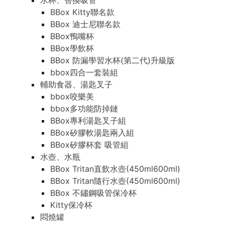
水杯、替換吸管
BBox Kitty聯名款
BBox 迪士尼聯名款
BBox鴨嘴杯
BBox學飲杯
BBox 防漏學習水杯(第二代)升級版
bbox四合一套裝組
輔助食器、湯匙叉子
bbox咬樂美
bbox多功能防掉鏈
BBox專利湯匙叉子組
BBox矽膠軟湯匙兩入組
BBox矽膠杯套 吸管組
水壺、水瓶
BBox Tritan直飲水壺(450ml600ml)
BBox Tritan隨行水壺(450ml600ml)
BBox 不鏽鋼吸管保冷杯
Kitty保冷杯
悶燒罐