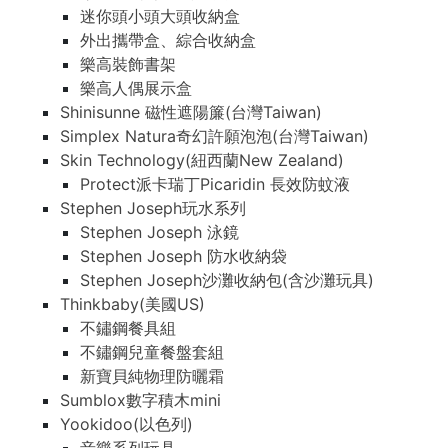
迷你頭小頭大頭收納盒
外出攜帶盒、綜合收納盒
樂高裝飾書架
樂高人偶展示盒
Shinisunne 磁性遮陽簾(台灣Taiwan)
Simplex Natura奇幻許願泡泡(台灣Taiwan)
Skin Technology(紐西蘭New Zealand)
Protect派卡瑞丁Picaridin 長效防蚊液
Stephen Joseph玩水系列
Stephen Joseph 泳鏡
Stephen Joseph 防水收納袋
Stephen Joseph沙灘收納包(含沙灘玩具)
Thinkbaby(美國US)
不鏽鋼餐具組
不鏽鋼兒童餐盤套組
新寶貝純物理防曬霜
Sumblox數字積木mini
Yookidoo(以色列)