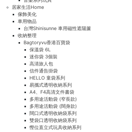
音樂系列玩具
居家生活Home
傢飾美化
車用物品
台灣Shinisunne 車用磁性遮陽簾
收納整理
Bagtoryvu香港百寶袋
保溫袋 6L
迷你袋 3個裝
高清旅人包
信件通告掛袋
HELLO 童袋系列
易攜式透明收納系列
A4、F4高清文件書袋
多用途活動袋 (窄長款)
多用途活動袋 (闊身款)
闊口式透明收納袋系列
雙袋口透明收納袋系列
慳位直立式玩具收納系列