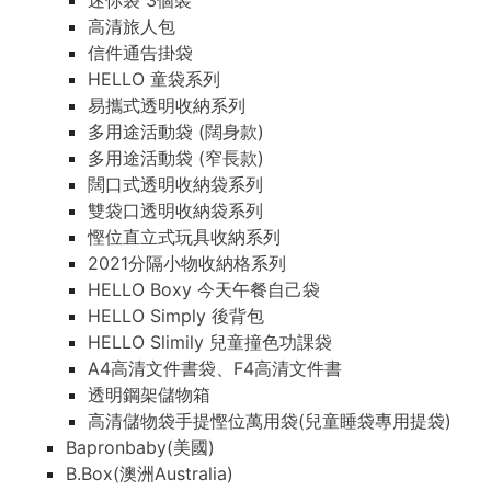
迷你袋 3個裝
高清旅人包
信件通告掛袋
HELLO 童袋系列
易攜式透明收納系列
多用途活動袋 (闊身款)
多用途活動袋 (窄長款)
闊口式透明收納袋系列
雙袋口透明收納袋系列
慳位直立式玩具收納系列
2021分隔小物收納格系列
HELLO Boxy 今天午餐自己袋
HELLO Simply 後背包
HELLO Slimily 兒童撞色功課袋
A4高清文件書袋、F4高清文件書
透明鋼架儲物箱
高清儲物袋手提慳位萬用袋(兒童睡袋專用提袋)
Bapronbaby(美國)
B.Box(澳洲Australia)