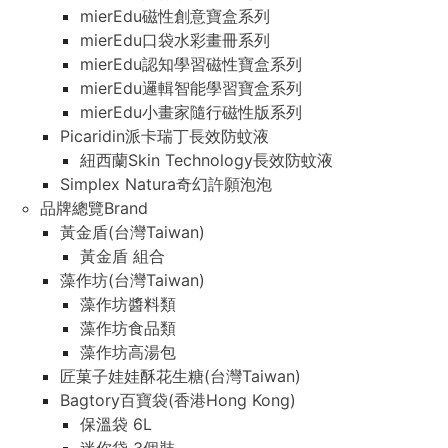
mierEdu磁性創意寶盒系列
mierEdu口袋水彩畫冊系列
mierEdu認知學習磁性寶盒系列
mierEdu邏輯智能學習寶盒系列
mierEdu小畫家隨行磁性版系列
Picaridin派卡瑞丁長效防蚊液
紐西蘭Skin Technology長效防蚊液
Simplex Natura奇幻許願泡泡
品牌總覽Brand
黃金盾(台灣Taiwan)
黃金盾 組合
藻作坊(台灣Taiwan)
藻作坊醬料類
藻作坊食品類
藻作坊高湯包
匠菓子娃娃酥花生糖(台灣Taiwan)
Bagtory百寶袋(香港Hong Kong)
保溫袋 6L