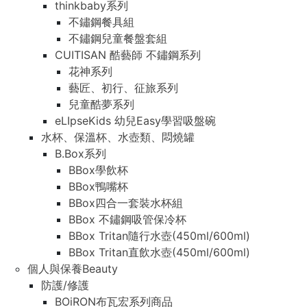
thinkbaby系列
不鏽鋼餐具組
不鏽鋼兒童餐盤套組
CUITISAN 酷藝師 不鏽鋼系列
花神系列
藝匠、初行、征旅系列
兒童酷夢系列
eLIpseKids 幼兒Easy學習吸盤碗
水杯、保溫杯、水壺類、悶燒罐
B.Box系列
BBox學飲杯
BBox鴨嘴杯
BBox四合一套裝水杯組
BBox 不鏽鋼吸管保冷杯
BBox Tritan隨行水壺(450ml/600ml)
BBox Tritan直飲水壺(450ml/600ml)
個人與保養Beauty
防護/修護
BOiRON布瓦宏系列商品