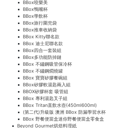
BBox咬樂美
BBox鴨嘴杯
BBox學飲杯
BBox旅行圍兜袋
BBox推車收納袋
BBox Kitty聯名款
BBox 迪士尼聯名款
BBox四合一套裝組
BBox多功能防掉鏈
BBox 不鏽鋼吸管保冷杯
BBox 不鏽鋼燜燒罐
BBox 寶寶矽膠餐碗組
BBox矽膠軟湯匙兩入組
BBOX矽膠杯套 吸管組
BBox 專利湯匙叉子組
BBox Tritan直飲水壺(450ml600ml)
(第二代)升級版 澳洲 BBox 防漏學習水杯
BBox 野餐便當盒迷你野餐便當盒零食盒
Beyond Gourmet烘焙料理紙