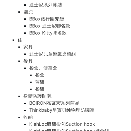
迪士尼系列泳裝
圍兜
BBox旅行圍兜袋
BBox 迪士尼聯名款
BBox Kitty聯名款
住
家具
迪士尼兒童遊戲桌椅組
餐具
餐盒、便當盒
餐盒
蒸盤
餐盤
身體防護防曬
BOiRON布瓦宏系列商品
Thinkbaby星寶貝純物理防曬霜
收納
KiahLoc吸盤掛勾Suction hook