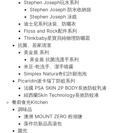
Stephen Joseph玩水系列
Stephen Joseph 防水收納袋
Stephen Joseph 泳鏡
迪士尼系列泳裝、防曬衣
Floss and Rock配件系列
Thinkbaby星寶貝純物理防曬霜
抗菌、居家清潔
黃金盾 系列
黃金盾 抗菌洗護手系列
米豆-乾洗手、潔手噴霧
Simplex Natura奇幻許願泡泡
Picaridin派卡瑞丁防蚊系列
法國 PSA SKIN 2P BODY長效防蚊乳液
紐西蘭Skin Technology長效防蚊液
餐廚食光Kitchen
調味品
澳洲 MOUNT ZERO 粉湖鹽
藻作坊新品高湯包
圍兜