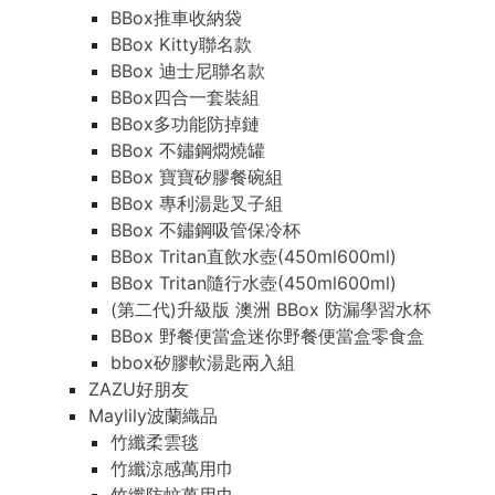
BBox推車收納袋
BBox Kitty聯名款
BBox 迪士尼聯名款
BBox四合一套裝組
BBox多功能防掉鏈
BBox 不鏽鋼燜燒罐
BBox 寶寶矽膠餐碗組
BBox 專利湯匙叉子組
BBox 不鏽鋼吸管保冷杯
BBox Tritan直飲水壺(450ml600ml)
BBox Tritan隨行水壺(450ml600ml)
(第二代)升級版 澳洲 BBox 防漏學習水杯
BBox 野餐便當盒迷你野餐便當盒零食盒
bbox矽膠軟湯匙兩入組
ZAZU好朋友
Maylily波蘭織品
竹纖柔雲毯
竹纖涼感萬用巾