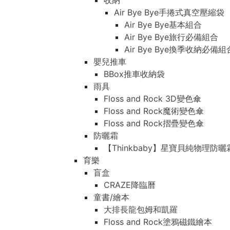
收納
Air Bye Bye手捲式真空壓縮袋
Air Bye Bye基本組合
Air Bye Bye旅行必備組合
Air Bye Bye換季收納必
嬰兒推車
BBox推車收納袋
雨具
Floss and Rock 3D變色傘
Floss and Rock魔術變色傘
Floss and Rock摺疊變色傘
防曬霜
【Thinkbaby】星寶貝純物理防曬
育樂
盲盒
CRAZE降臨曆
童書/繪本
大排長龍包姆和凱羅
Floss and Rock塗鴉磁鐵繪本