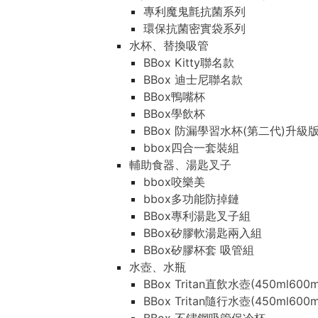
專利魔鬼氈抗菌系列
環保抗菌密實袋系列
水杯、替換吸管
BBox Kitty聯名款
BBox 迪士尼聯名款
BBox鴨嘴杯
BBox學飲杯
BBox 防漏學習水杯(第二代)升級
bbox四合一套裝組
輔助食器、湯匙叉子
bbox咬樂美
bbox多功能防掉鏈
BBox專利湯匙叉子組
BBox矽膠軟湯匙兩入組
BBox矽膠杯套 吸管組
水壺、水瓶
BBox Tritan直飲水壺(450ml600m
BBox Tritan隨行水壺(450ml600m