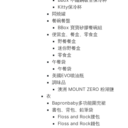
BBox 不鏽鋼吸管保冷杯
Kitty保冷杯
悶燒罐
餐碗餐盤
BBox 寶寶矽膠餐碗組
便當盒、餐盒、零食盒
野餐餐盒
迷你野餐盒
零食盒
午餐袋
午餐袋
美國EVO噴油瓶
調味品
澳洲 MOUNT ZERO 粉湖鹽
衣
Bapronbaby多功能圍兜裙
書包、背包、鉛筆袋
Floss and Rock腰包
Floss and Rock錢包