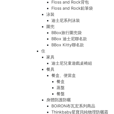
Floss and Rock背包
Floss and Rock鉛筆袋
泳裝
迪士尼系列泳裝
圍兜
BBox旅行圍兜袋
BBox 迪士尼聯名款
BBox Kitty聯名款
住
家具
迪士尼兒童遊戲桌椅組
餐具
餐盒、便當盒
餐盒
蒸盤
餐盤
身體防護防曬
BOiRON布瓦宏系列商品
Thinkbaby星寶貝純物理防曬霜