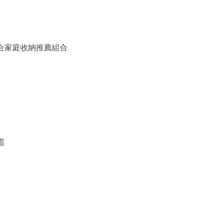
備組合家庭收納推薦組合
霜