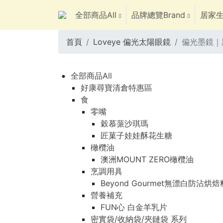
全部商品All
品牌總覽Brand
居家生
首頁
Loveye 偏光太陽眼鏡
偏光墨鏡｜黑
全部商品All
好康尋寶清倉特惠區
食
零嘴
穀慕蒎沙琪瑪
匠菓子娃娃酥花生糖
橄欖油
澳洲MOUNT ZERO橄欖油
烹調用具
Beyond Gourmet無漂白防沾烘
營養補充
FUN心 白金羊乳片
密實袋/收納袋/夾鏈袋 系列