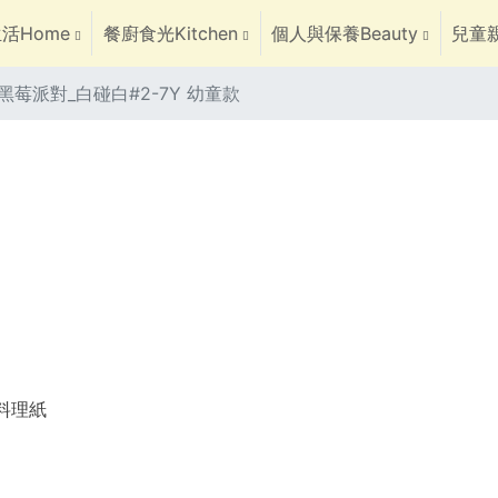
活Home
餐廚食光Kitchen
個人與保養Beauty
兒童親
莓派對_白碰白#2-7Y 幼童款
焙料理紙