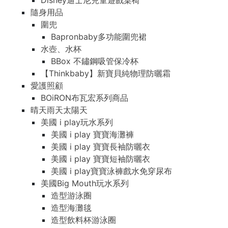
Disney迪士尼兒童遊戲桌椅
隨身用品
圍兜
Bapronbaby多功能圍兜裙
水壺、水杯
BBox 不鏽鋼吸管保冷杯
【Thinkbaby】新寶貝純物理防曬霜
愛護照顧
BOiRON布瓦宏系列商品
晴天雨天太陽天
美國 i play玩水系列
美國 i play 寶寶海灘褲
美國 i play 寶寶長袖防曬衣
美國 i play 寶寶短袖防曬衣
美國 i play寶寶泳褲戲水免穿尿布
美國Big Mouth玩水系列
造型游泳圈
造型海灘毯
造型飲料杯游泳圈