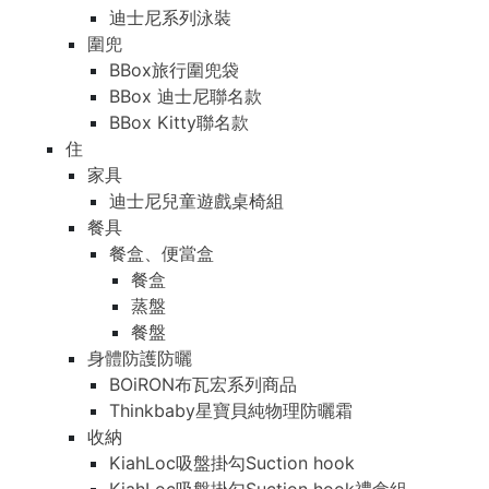
迪士尼系列泳裝
圍兜
BBox旅行圍兜袋
BBox 迪士尼聯名款
BBox Kitty聯名款
住
家具
迪士尼兒童遊戲桌椅組
餐具
餐盒、便當盒
餐盒
蒸盤
餐盤
身體防護防曬
BOiRON布瓦宏系列商品
Thinkbaby星寶貝純物理防曬霜
收納
KiahLoc吸盤掛勾Suction hook