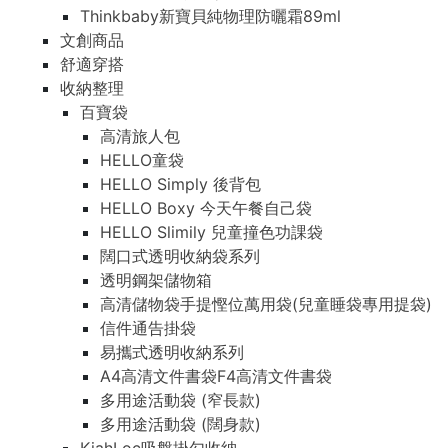
Thinkbaby新寶貝純物理防曬霜89ml
文創商品
舒適穿搭
收納整理
百寶袋
高清旅人包
HELLO童袋
HELLO Simply 後背包
HELLO Boxy 今天午餐自己袋
HELLO Slimily 兒童撞色功課袋
闊口式透明收納袋系列
透明鋼架儲物箱
高清儲物袋手提慳位萬用袋(兒童睡袋專用提袋)
信件通告掛袋
易攜式透明收納系列
A4高清文件書袋F4高清文件書袋
多用途活動袋 (窄長款)
多用途活動袋 (闊身款)