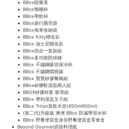
BBox咬樂美
BBox鴨嘴杯
BBox學飲杯
BBox旅行圍兜袋
BBox推車收納袋
BBox Kitty聯名款
BBox 迪士尼聯名款
BBox四合一套裝組
BBox多功能防掉鏈
BBox 不鏽鋼吸管保冷杯
BBox 不鏽鋼燜燒罐
BBox 寶寶矽膠餐碗組
BBox矽膠軟湯匙兩入組
BBOX矽膠杯套 吸管組
BBox 專利湯匙叉子組
BBox Tritan直飲水壺(450ml600ml)
(第二代)升級版 澳洲 BBox 防漏學習水杯
BBox 野餐便當盒迷你野餐便當盒零食盒
Beyond Gourmet烘焙料理紙