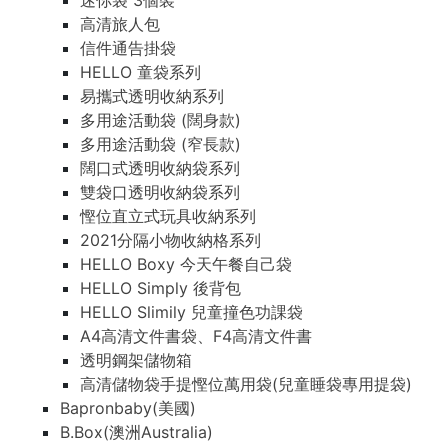
迷你袋 3個裝
高清旅人包
信件通告掛袋
HELLO 童袋系列
易攜式透明收納系列
多用途活動袋 (闊身款)
多用途活動袋 (窄長款)
闊口式透明收納袋系列
雙袋口透明收納袋系列
慳位直立式玩具收納系列
2021分隔小物收納格系列
HELLO Boxy 今天午餐自己袋
HELLO Simply 後背包
HELLO Slimily 兒童撞色功課袋
A4高清文件書袋、F4高清文件書
透明鋼架儲物箱
高清儲物袋手提慳位萬用袋(兒童睡袋專用提袋)
Bapronbaby(美國)
B.Box(澳洲Australia)