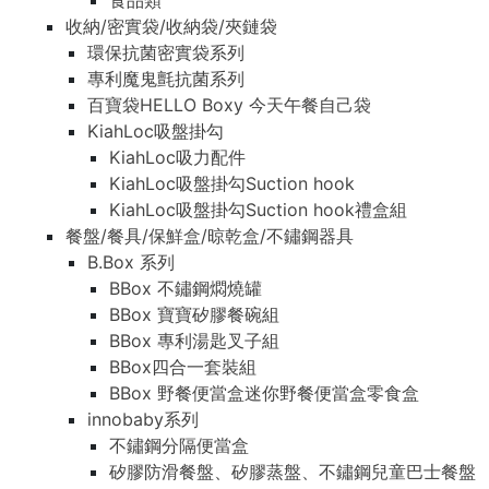
食品類
收納/密實袋/收納袋/夾鏈袋
環保抗菌密實袋系列
專利魔鬼氈抗菌系列
百寶袋HELLO Boxy 今天午餐自己袋
KiahLoc吸盤掛勾
KiahLoc吸力配件
KiahLoc吸盤掛勾Suction hook
KiahLoc吸盤掛勾Suction hook禮盒組
餐盤/餐具/保鮮盒/晾乾盒/不鏽鋼器具
B.Box 系列
BBox 不鏽鋼燜燒罐
BBox 寶寶矽膠餐碗組
BBox 專利湯匙叉子組
BBox四合一套裝組
BBox 野餐便當盒迷你野餐便當盒零食盒
innobaby系列
不鏽鋼分隔便當盒
矽膠防滑餐盤、矽膠蒸盤、不鏽鋼兒童巴士餐盤