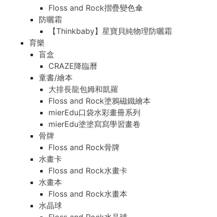
Floss and Rock摺疊變色傘
防曬霜
【Thinkbaby】星寶貝純物理防曬霜
育樂
盲盒
CRAZE降臨曆
童書/繪本
大排長龍包姆和凱羅
Floss and Rock塗鴉磁鐵繪本
mierEdu口袋水彩畫冊系列
mierEdu塗塗寫寫學習畫卷
骨牌
Floss and Rock骨牌
水畫卡
Floss and Rock水畫卡
水畫本
Floss and Rock水畫本
水晶球