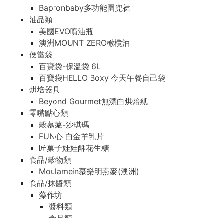
Bapronbaby多功能圍兜裙
油品類
美國EVO噴油瓶
澳洲MOUNT ZERO橄欖油
便當袋
百寶袋-保溫袋 6L
百寶袋HELLO Boxy 今天午餐自己袋
烘培器具
Beyond Gourmet無漂白烘焙紙
零嘴點心類
穀慕蒎-沙琪瑪
FUN心 白金羊乳片
匠菓子娃娃酥花生糖
食品/穀物類
Moulamein慕樂明燕麥(澳洲)
食品/抹醬類
藻作坊
醬料類