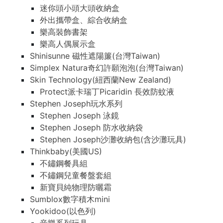
迷你頭小頭大頭收納盒
外出攜帶盒、綜合收納盒
樂高裝飾書架
樂高人偶展示盒
Shinisunne 磁性遮陽簾(台灣Taiwan)
Simplex Natura奇幻許願泡泡(台灣Taiwan)
Skin Technology(紐西蘭New Zealand)
Protect派卡瑞丁Picaridin 長效防蚊液
Stephen Joseph玩水系列
Stephen Joseph 泳鏡
Stephen Joseph 防水收納袋
Stephen Joseph沙灘收納包(含沙灘玩具)
Thinkbaby(美國US)
不鏽鋼餐具組
不鏽鋼兒童餐盤套組
新寶貝純物理防曬霜
Sumblox數字積木mini
Yookidoo(以色列)