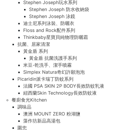
Stephen Joseph玩水系列
Stephen Joseph 防水收納袋
Stephen Joseph 泳鏡
迪士尼系列泳裝、防曬衣
Floss and Rock配件系列
Thinkbaby星寶貝純物理防曬霜
抗菌、居家清潔
黃金盾 系列
黃金盾 抗菌洗護手系列
米豆-乾洗手、潔手噴霧
Simplex Natura奇幻許願泡泡
Picaridin派卡瑞丁防蚊系列
法國 PSA SKIN 2P BODY長效防蚊乳液
紐西蘭Skin Technology長效防蚊液
餐廚食光Kitchen
調味品
澳洲 MOUNT ZERO 粉湖鹽
藻作坊新品高湯包
圍兜