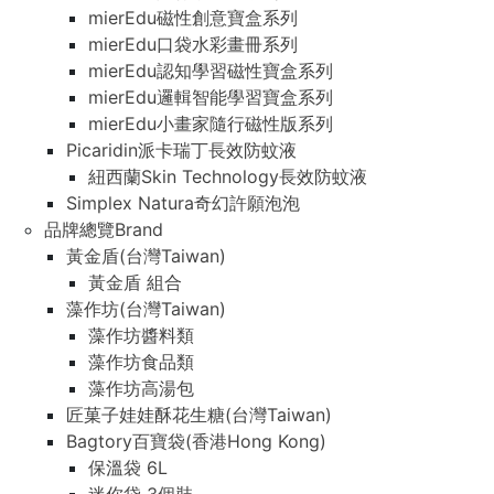
mierEdu磁性創意寶盒系列
mierEdu口袋水彩畫冊系列
mierEdu認知學習磁性寶盒系列
mierEdu邏輯智能學習寶盒系列
mierEdu小畫家隨行磁性版系列
Picaridin派卡瑞丁長效防蚊液
紐西蘭Skin Technology長效防蚊液
Simplex Natura奇幻許願泡泡
品牌總覽Brand
黃金盾(台灣Taiwan)
黃金盾 組合
藻作坊(台灣Taiwan)
藻作坊醬料類
藻作坊食品類
藻作坊高湯包
匠菓子娃娃酥花生糖(台灣Taiwan)
Bagtory百寶袋(香港Hong Kong)
保溫袋 6L