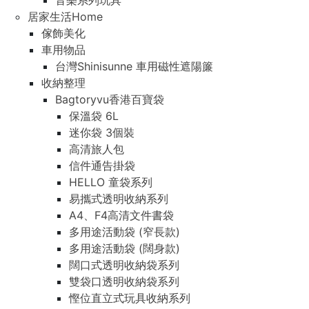
音樂系列玩具
居家生活Home
傢飾美化
車用物品
台灣Shinisunne 車用磁性遮陽簾
收納整理
Bagtoryvu香港百寶袋
保溫袋 6L
迷你袋 3個裝
高清旅人包
信件通告掛袋
HELLO 童袋系列
易攜式透明收納系列
A4、F4高清文件書袋
多用途活動袋 (窄長款)
多用途活動袋 (闊身款)
闊口式透明收納袋系列
雙袋口透明收納袋系列
慳位直立式玩具收納系列