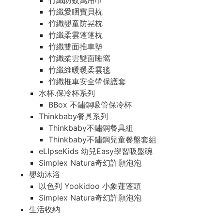
竹纖防蚊萬用巾
竹纖愛睏寶貝枕
竹纖嬰童防晃枕
竹纖柔雲蓬蓬枕
竹纖雙面推車墊
竹纖柔雲雙面睡窩
竹纖維暖暖柔雲毯
竹纖推車安全帶保護套
水杯.保冷杯系列
BBox 不鏽鋼吸管保冷杯
Thinkbaby餐具系列
Thinkbaby不鏽鋼餐具組
Thinkbaby不鏽鋼兒童餐盤套組
eLIpseKids 幼兒Easy學習吸盤碗
Simplex Natura奇幻許願泡泡
嬰幼沐浴
以色列 Yookidoo 小象蓮蓬頭
Simplex Natura奇幻許願泡泡
生活收納