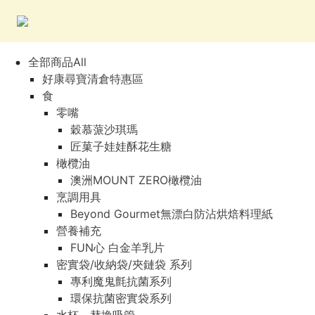
全部商品All
好康尋寶清倉特惠區
食
零嘴
穀慕蒎沙琪瑪
匠菓子娃娃酥花生糖
橄欖油
澳洲MOUNT ZERO橄欖油
烹調用具
Beyond Gourmet無漂白防沾烘焙料理紙
營養補充
FUN心 白金羊乳片
密實袋/收納袋/夾鏈袋 系列
專利魔鬼氈抗菌系列
環保抗菌密實袋系列