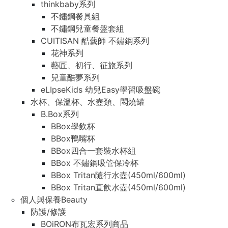
thinkbaby系列
不鏽鋼餐具組
不鏽鋼兒童餐盤套組
CUITISAN 酷藝師 不鏽鋼系列
花神系列
藝匠、初行、征旅系列
兒童酷夢系列
eLIpseKids 幼兒Easy學習吸盤碗
水杯、保溫杯、水壺類、悶燒罐
B.Box系列
BBox學飲杯
BBox鴨嘴杯
BBox四合一套裝水杯組
BBox 不鏽鋼吸管保冷杯
BBox Tritan隨行水壺(450ml/600ml)
BBox Tritan直飲水壺(450ml/600ml)
個人與保養Beauty
防護/修護
BOiRON布瓦宏系列商品