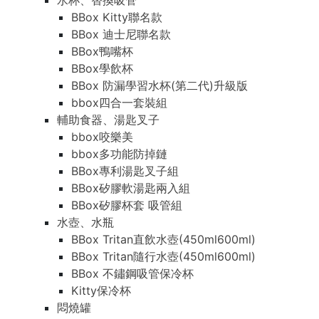
水杯、替換吸管
BBox Kitty聯名款
BBox 迪士尼聯名款
BBox鴨嘴杯
BBox學飲杯
BBox 防漏學習水杯(第二代)升級版
bbox四合一套裝組
輔助食器、湯匙叉子
bbox咬樂美
bbox多功能防掉鏈
BBox專利湯匙叉子組
BBox矽膠軟湯匙兩入組
BBox矽膠杯套 吸管組
水壺、水瓶
BBox Tritan直飲水壺(450ml600ml)
BBox Tritan隨行水壺(450ml600ml)
BBox 不鏽鋼吸管保冷杯
Kitty保冷杯
悶燒罐