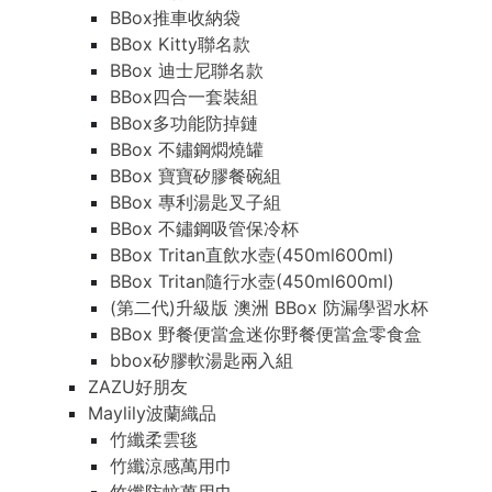
BBox推車收納袋
BBox Kitty聯名款
BBox 迪士尼聯名款
BBox四合一套裝組
BBox多功能防掉鏈
BBox 不鏽鋼燜燒罐
BBox 寶寶矽膠餐碗組
BBox 專利湯匙叉子組
BBox 不鏽鋼吸管保冷杯
BBox Tritan直飲水壺(450ml600ml)
BBox Tritan隨行水壺(450ml600ml)
(第二代)升級版 澳洲 BBox 防漏學習水杯
BBox 野餐便當盒迷你野餐便當盒零食盒
bbox矽膠軟湯匙兩入組
ZAZU好朋友
Maylily波蘭織品
竹纖柔雲毯
竹纖涼感萬用巾