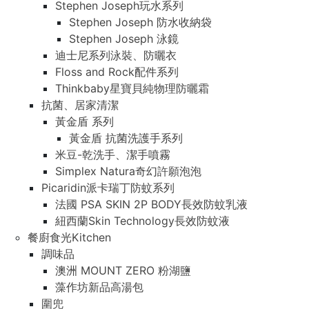
Stephen Joseph玩水系列
Stephen Joseph 防水收納袋
Stephen Joseph 泳鏡
迪士尼系列泳裝、防曬衣
Floss and Rock配件系列
Thinkbaby星寶貝純物理防曬霜
抗菌、居家清潔
黃金盾 系列
黃金盾 抗菌洗護手系列
米豆-乾洗手、潔手噴霧
Simplex Natura奇幻許願泡泡
Picaridin派卡瑞丁防蚊系列
法國 PSA SKIN 2P BODY長效防蚊乳液
紐西蘭Skin Technology長效防蚊液
餐廚食光Kitchen
調味品
澳洲 MOUNT ZERO 粉湖鹽
藻作坊新品高湯包
圍兜