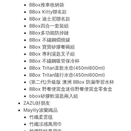
BBox推車收納袋
BBox Kitty聯名款
BBox 迪士尼聯名款
BBox四合一套裝組
BBox多功能防掉鏈
BBox 不鏽鋼燜燒罐
BBox 寶寶矽膠餐碗組
BBox 專利湯匙叉子組
BBox 不鏽鋼吸管保冷杯
BBox Tritan直飲水壺(450ml600ml)
BBox Tritan隨行水壺(450ml600ml)
(第二代)升級版 澳洲 BBox 防漏學習水杯
BBox 野餐便當盒迷你野餐便當盒零食盒
bbox矽膠軟湯匙兩入組
ZAZU好朋友
Maylily波蘭織品
竹纖柔雲毯
竹纖涼感萬用巾