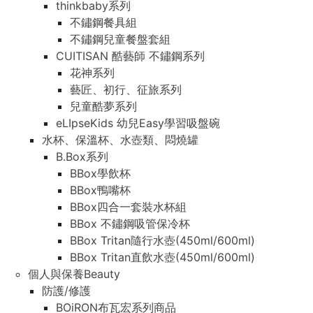
thinkbaby系列
不鏽鋼餐具組
不鏽鋼兒童餐盤套組
CUITISAN 酷藝師 不鏽鋼系列
花神系列
藝匠、初行、征旅系列
兒童酷夢系列
eLIpseKids 幼兒Easy學習吸盤碗
水杯、保溫杯、水壺類、悶燒罐
B.Box系列
BBox學飲杯
BBox鴨嘴杯
BBox四合一套裝水杯組
BBox 不鏽鋼吸管保冷杯
BBox Tritan隨行水壺(450ml/600ml)
BBox Tritan直飲水壺(450ml/600ml)
個人與保養Beauty
防護/修護
BOiRON布瓦宏系列商品