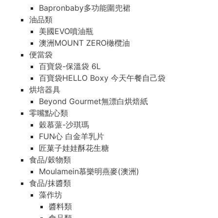
Bapronbaby多功能圍兜裙
油品類
美國EVO噴油瓶
澳洲MOUNT ZERO橄欖油
便當袋
百寶袋-保溫袋 6L
百寶袋HELLO Boxy 今天午餐自己袋
烘培器具
Beyond Gourmet無漂白烘焙紙
零嘴點心類
穀慕蒎-沙琪瑪
FUN心 白金羊乳片
匠菓子娃娃酥花生糖
食品/穀物類
Moulamein慕樂明燕麥(澳洲)
食品/抹醬類
藻作坊
醬料類