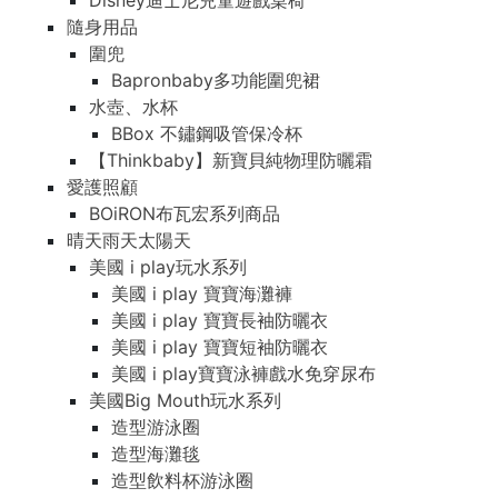
Disney迪士尼兒童遊戲桌椅
隨身用品
圍兜
Bapronbaby多功能圍兜裙
水壺、水杯
BBox 不鏽鋼吸管保冷杯
【Thinkbaby】新寶貝純物理防曬霜
愛護照顧
BOiRON布瓦宏系列商品
晴天雨天太陽天
美國 i play玩水系列
美國 i play 寶寶海灘褲
美國 i play 寶寶長袖防曬衣
美國 i play 寶寶短袖防曬衣
美國 i play寶寶泳褲戲水免穿尿布
美國Big Mouth玩水系列
造型游泳圈
造型海灘毯
造型飲料杯游泳圈