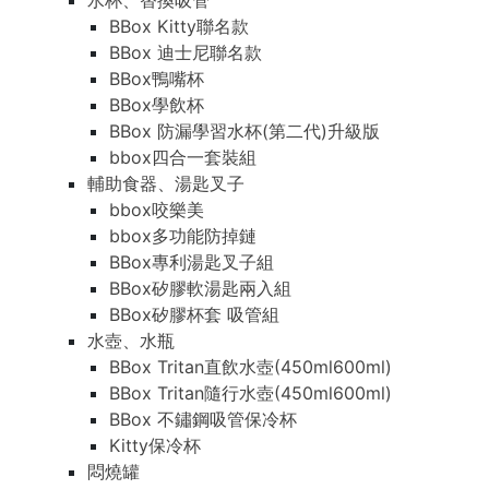
水杯、替換吸管
BBox Kitty聯名款
BBox 迪士尼聯名款
BBox鴨嘴杯
BBox學飲杯
BBox 防漏學習水杯(第二代)升級版
bbox四合一套裝組
輔助食器、湯匙叉子
bbox咬樂美
bbox多功能防掉鏈
BBox專利湯匙叉子組
BBox矽膠軟湯匙兩入組
BBox矽膠杯套 吸管組
水壺、水瓶
BBox Tritan直飲水壺(450ml600ml)
BBox Tritan隨行水壺(450ml600ml)
BBox 不鏽鋼吸管保冷杯
Kitty保冷杯
悶燒罐