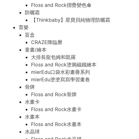
Floss and Rock摺疊變色傘
防曬霜
【Thinkbaby】星寶貝純物理防曬霜
育樂
盲盒
CRAZE降臨曆
童書/繪本
大排長龍包姆和凱羅
Floss and Rock塗鴉磁鐵繪本
mierEdu口袋水彩畫冊系列
mierEdu塗塗寫寫學習畫卷
骨牌
Floss and Rock骨牌
水畫卡
Floss and Rock水畫卡
水畫本
Floss and Rock水畫本
水晶球