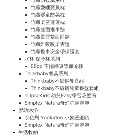
竹纖防蚊萬用巾
竹纖愛睏寶貝枕
竹纖嬰童防晃枕
竹纖柔雲蓬蓬枕
竹纖雙面推車墊
竹纖柔雲雙面睡窩
竹纖維暖暖柔雲毯
竹纖推車安全帶保護套
水杯.保冷杯系列
BBox 不鏽鋼吸管保冷杯
Thinkbaby餐具系列
Thinkbaby不鏽鋼餐具組
Thinkbaby不鏽鋼兒童餐盤套組
eLIpseKids 幼兒Easy學習吸盤碗
Simplex Natura奇幻許願泡泡
嬰幼沐浴
以色列 Yookidoo 小象蓮蓬頭
Simplex Natura奇幻許願泡泡
生活收納