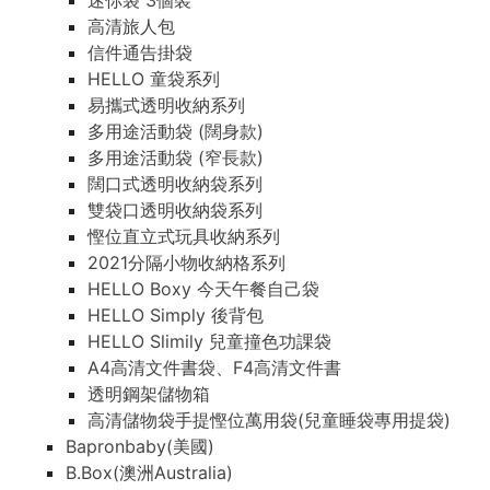
迷你袋 3個裝
高清旅人包
信件通告掛袋
HELLO 童袋系列
易攜式透明收納系列
多用途活動袋 (闊身款)
多用途活動袋 (窄長款)
闊口式透明收納袋系列
雙袋口透明收納袋系列
慳位直立式玩具收納系列
2021分隔小物收納格系列
HELLO Boxy 今天午餐自己袋
HELLO Simply 後背包
HELLO Slimily 兒童撞色功課袋
A4高清文件書袋、F4高清文件書
透明鋼架儲物箱
高清儲物袋手提慳位萬用袋(兒童睡袋專用提袋)
Bapronbaby(美國)
B.Box(澳洲Australia)