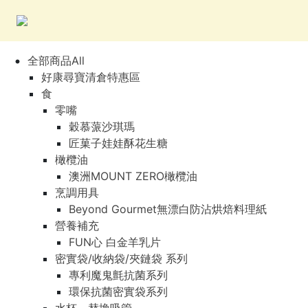
全部商品All
好康尋寶清倉特惠區
食
零嘴
穀慕蒎沙琪瑪
匠菓子娃娃酥花生糖
橄欖油
澳洲MOUNT ZERO橄欖油
烹調用具
Beyond Gourmet無漂白防沾烘焙料理紙
營養補充
FUN心 白金羊乳片
密實袋/收納袋/夾鏈袋 系列
專利魔鬼氈抗菌系列
環保抗菌密實袋系列