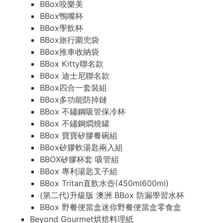
BBox咬樂美
BBox鴨嘴杯
BBox學飲杯
BBox旅行圍兜袋
BBox推車收納袋
BBox Kitty聯名款
BBox 迪士尼聯名款
BBox四合一套裝組
BBox多功能防掉鏈
BBox 不鏽鋼吸管保冷杯
BBox 不鏽鋼燜燒罐
BBox 寶寶矽膠餐碗組
BBox矽膠軟湯匙兩入組
BBOX矽膠杯套 吸管組
BBox 專利湯匙叉子組
BBox Tritan直飲水壺(450ml600ml)
(第二代)升級版 澳洲 BBox 防漏學習水杯
BBox 野餐便當盒迷你野餐便當盒零食盒
Beyond Gourmet烘焙料理紙