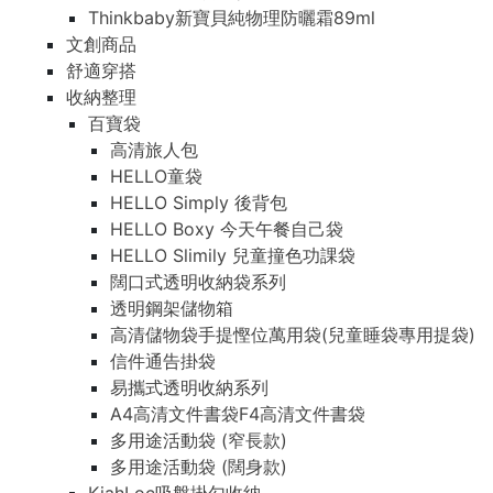
Thinkbaby新寶貝純物理防曬霜89ml
文創商品
舒適穿搭
收納整理
百寶袋
高清旅人包
HELLO童袋
HELLO Simply 後背包
HELLO Boxy 今天午餐自己袋
HELLO Slimily 兒童撞色功課袋
闊口式透明收納袋系列
透明鋼架儲物箱
高清儲物袋手提慳位萬用袋(兒童睡袋專用提袋)
信件通告掛袋
易攜式透明收納系列
A4高清文件書袋F4高清文件書袋
多用途活動袋 (窄長款)
多用途活動袋 (闊身款)