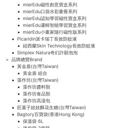
mierEdu磁性創意寶盒系列
mierEdu口袋水彩畫冊系列
mierEdu認知學習磁性寶盒系列
mierEdu邏輯智能學習寶盒系列
mierEdu小畫家隨行磁性版系列
Picaridin派卡瑞丁長效防蚊液
紐西蘭Skin Technology長效防蚊液
Simplex Natura奇幻許願泡泡
品牌總覽Brand
黃金盾(台灣Taiwan)
黃金盾 組合
藻作坊(台灣Taiwan)
藻作坊醬料類
藻作坊食品類
藻作坊高湯包
匠菓子娃娃酥花生糖(台灣Taiwan)
Bagtory百寶袋(香港Hong Kong)
保溫袋 6L