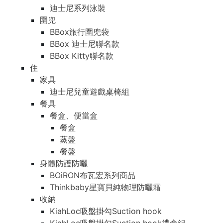
迪士尼系列泳裝
圍兜
BBox旅行圍兜袋
BBox 迪士尼聯名款
BBox Kitty聯名款
住
家具
迪士尼兒童遊戲桌椅組
餐具
餐盒、便當盒
餐盒
蒸盤
餐盤
身體防護防曬
BOiRON布瓦宏系列商品
Thinkbaby星寶貝純物理防曬霜
收納
KiahLoc吸盤掛勾Suction hook