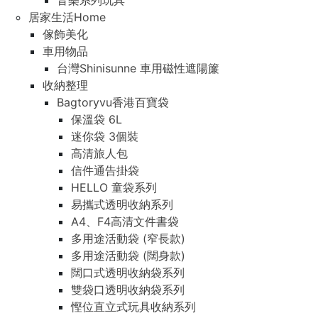
音樂系列玩具
居家生活Home
傢飾美化
車用物品
台灣Shinisunne 車用磁性遮陽簾
收納整理
Bagtoryvu香港百寶袋
保溫袋 6L
迷你袋 3個裝
高清旅人包
信件通告掛袋
HELLO 童袋系列
易攜式透明收納系列
A4、F4高清文件書袋
多用途活動袋 (窄長款)
多用途活動袋 (闊身款)
闊口式透明收納袋系列
雙袋口透明收納袋系列
慳位直立式玩具收納系列