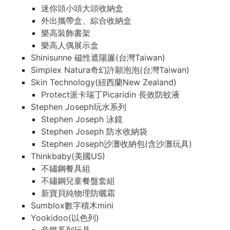
迷你頭小頭大頭收納盒
外出攜帶盒、綜合收納盒
樂高裝飾書架
樂高人偶展示盒
Shinisunne 磁性遮陽簾(台灣Taiwan)
Simplex Natura奇幻許願泡泡(台灣Taiwan)
Skin Technology(紐西蘭New Zealand)
Protect派卡瑞丁Picaridin 長效防蚊液
Stephen Joseph玩水系列
Stephen Joseph 泳鏡
Stephen Joseph 防水收納袋
Stephen Joseph沙灘收納包(含沙灘玩具)
Thinkbaby(美國US)
不鏽鋼餐具組
不鏽鋼兒童餐盤套組
新寶貝純物理防曬霜
Sumblox數字積木mini
Yookidoo(以色列)