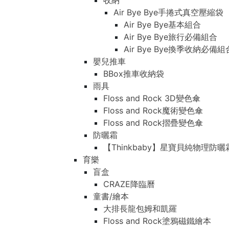
收納
Air Bye Bye手捲式真空壓縮袋
Air Bye Bye基本組合
Air Bye Bye旅行必備組合
Air Bye Bye換季收納必
嬰兒推車
BBox推車收納袋
雨具
Floss and Rock 3D變色傘
Floss and Rock魔術變色傘
Floss and Rock摺疊變色傘
防曬霜
【Thinkbaby】星寶貝純物理防曬
育樂
盲盒
CRAZE降臨曆
童書/繪本
大排長龍包姆和凱羅
Floss and Rock塗鴉磁鐵繪本