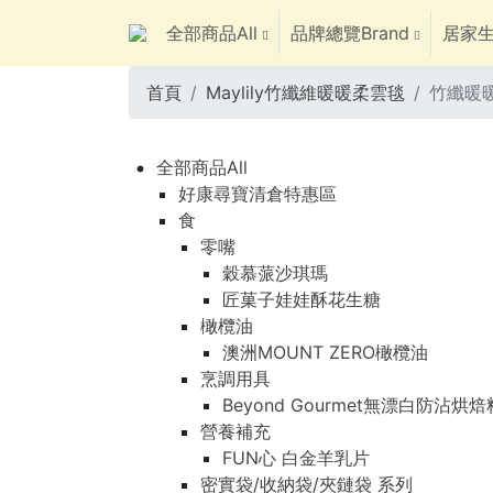
全部商品All
品牌總覽Brand
居家生
首頁
Maylily竹纖維暖暖柔雲毯
竹纖暖暖
全部商品All
好康尋寶清倉特惠區
食
零嘴
穀慕蒎沙琪瑪
匠菓子娃娃酥花生糖
橄欖油
澳洲MOUNT ZERO橄欖油
烹調用具
Beyond Gourmet無漂白防沾烘
營養補充
FUN心 白金羊乳片
密實袋/收納袋/夾鏈袋 系列