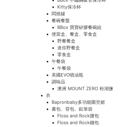
BBox 不鏽鋼吸管保冷杯
Kitty保冷杯
悶燒罐
餐碗餐盤
BBox 寶寶矽膠餐碗組
便當盒、餐盒、零食盒
野餐餐盒
迷你野餐盒
零食盒
午餐袋
午餐袋
美國EVO噴油瓶
調味品
澳洲 MOUNT ZERO 粉湖鹽
衣
Bapronbaby多功能圍兜裙
書包、背包、鉛筆袋
Floss and Rock腰包
Floss and Rock錢包