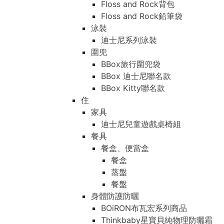
Floss and Rock背包
Floss and Rock鉛筆袋
泳裝
迪士尼系列泳裝
圍兜
BBox旅行圍兜袋
BBox 迪士尼聯名款
BBox Kitty聯名款
住
家具
迪士尼兒童遊戲桌椅組
餐具
餐盒、便當盒
餐盒
蒸盤
餐盤
身體防護防曬
BOiRON布瓦宏系列商品
Thinkbaby星寶貝純物理防曬霜