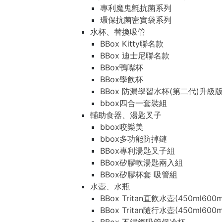
專利魔鬼氈抗菌系列
環保抗菌密實袋系列
水杯、替換吸管
BBox Kitty聯名款
BBox 迪士尼聯名款
BBox鴨嘴杯
BBox學飲杯
BBox 防漏學習水杯(第二代)升級
bbox四合一套裝組
輔助食器、湯匙叉子
bbox咬樂美
bbox多功能防掉鏈
BBox專利湯匙叉子組
BBox矽膠軟湯匙兩入組
BBox矽膠杯套 吸管組
水壺、水瓶
BBox Tritan直飲水壺(450ml600m
BBox Tritan隨行水壺(450ml600m