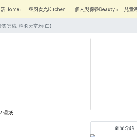
活Home
餐廚食光Kitchen
個人與保養Beauty
兒童親
柔雲毯-輕羽天堂粉(白)
焙料理紙
商品介紹