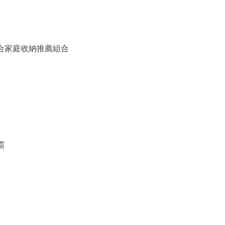
備組合家庭收納推薦組合
霜