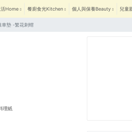
活Home
餐廚食光Kitchen
個人與保養Beauty
兒童親
車墊 -繁花刺蝟
焙料理紙