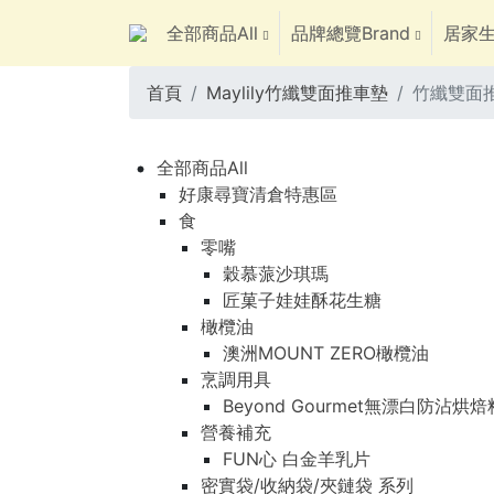
全部商品All
品牌總覽Brand
居家生
首頁
Maylily竹纖雙面推車墊
竹纖雙面推
全部商品All
好康尋寶清倉特惠區
食
零嘴
穀慕蒎沙琪瑪
匠菓子娃娃酥花生糖
橄欖油
澳洲MOUNT ZERO橄欖油
烹調用具
Beyond Gourmet無漂白防沾烘
營養補充
FUN心 白金羊乳片
密實袋/收納袋/夾鏈袋 系列