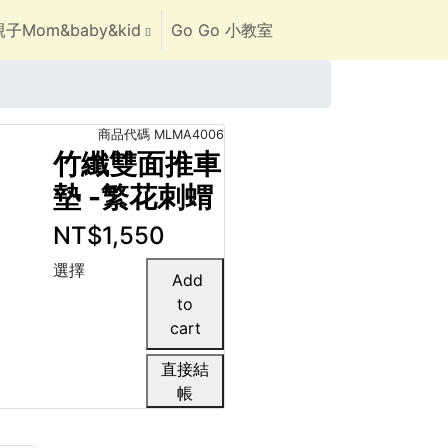
子Mom&baby&kid
Go Go 小教室
商品代碼
MLMA4006
竹纖雙面推車
墊 -繁花刺蝟
NT$1,550
選擇
直接結
帳