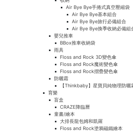
收納
Air Bye Bye手捲式真空壓縮袋
Air Bye Bye基本組合
Air Bye Bye旅行必備組合
Air Bye Bye換季收納必
嬰兒推車
BBox推車收納袋
雨具
Floss and Rock 3D變色傘
Floss and Rock魔術變色傘
Floss and Rock摺疊變色傘
防曬霜
【Thinkbaby】星寶貝純物理防曬
育樂
盲盒
CRAZE降臨曆
童書/繪本
大排長龍包姆和凱羅
Floss and Rock塗鴉磁鐵繪本