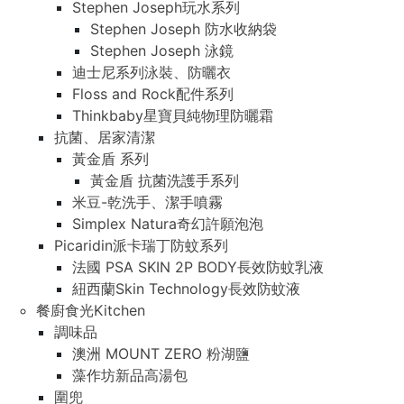
Stephen Joseph玩水系列
Stephen Joseph 防水收納袋
Stephen Joseph 泳鏡
迪士尼系列泳裝、防曬衣
Floss and Rock配件系列
Thinkbaby星寶貝純物理防曬霜
抗菌、居家清潔
黃金盾 系列
黃金盾 抗菌洗護手系列
米豆-乾洗手、潔手噴霧
Simplex Natura奇幻許願泡泡
Picaridin派卡瑞丁防蚊系列
法國 PSA SKIN 2P BODY長效防蚊乳液
紐西蘭Skin Technology長效防蚊液
餐廚食光Kitchen
調味品
澳洲 MOUNT ZERO 粉湖鹽
藻作坊新品高湯包
圍兜