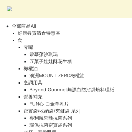
全部商品All
好康尋寶清倉特惠區
食
零嘴
穀慕蒎沙琪瑪
匠菓子娃娃酥花生糖
橄欖油
澳洲MOUNT ZERO橄欖油
烹調用具
Beyond Gourmet無漂白防沾烘焙料理紙
營養補充
FUN心 白金羊乳片
密實袋/收納袋/夾鏈袋 系列
專利魔鬼氈抗菌系列
環保抗菌密實袋系列