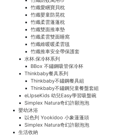
竹纖防蚊萬用巾
竹纖愛睏寶貝枕
竹纖嬰童防晃枕
竹纖柔雲蓬蓬枕
竹纖雙面推車墊
竹纖柔雲雙面睡窩
竹纖維暖暖柔雲毯
竹纖推車安全帶保護套
水杯.保冷杯系列
BBox 不鏽鋼吸管保冷杯
Thinkbaby餐具系列
Thinkbaby不鏽鋼餐具組
Thinkbaby不鏽鋼兒童餐盤套組
eLIpseKids 幼兒Easy學習吸盤碗
Simplex Natura奇幻許願泡泡
嬰幼沐浴
以色列 Yookidoo 小象蓮蓬頭
Simplex Natura奇幻許願泡泡
生活收納