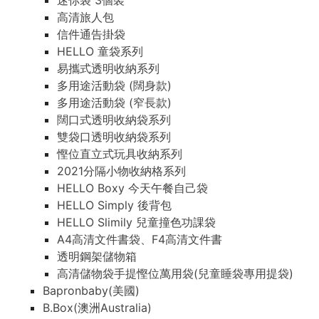
迷你袋 3個裝
高清旅人包
信件通告掛袋
HELLO 童袋系列
易攜式透明收納系列
多用途活動袋 (闊身款)
多用途活動袋 (窄長款)
闊口式透明收納袋系列
雙袋口透明收納袋系列
慳位直立式玩具收納系列
2021分隔小物收納格系列
HELLO Boxy 今天午餐自己袋
HELLO Simply 後背包
HELLO Slimily 兒童撞色功課袋
A4高清文件書袋、F4高清文件書
透明鋼架儲物箱
高清儲物袋手提慳位萬用袋(兒童睡袋專用提袋)
Bapronbaby(美國)
B.Box(澳洲Australia)