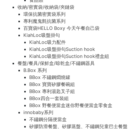
食品類
收納/密實袋/收納袋/夾鏈袋
環保抗菌密實袋系列
專利魔鬼氈抗菌系列
百寶袋HELLO Boxy 今天午餐自己袋
KiahLoc吸盤掛勾
KiahLoc吸力配件
KiahLoc吸盤掛勾Suction hook
KiahLoc吸盤掛勾Suction hook禮盒組
餐盤/餐具/保鮮盒/晾乾盒/不鏽鋼器具
B.Box 系列
BBox 不鏽鋼燜燒罐
BBox 寶寶矽膠餐碗組
BBox 專利湯匙叉子組
BBox四合一套裝組
BBox 野餐便當盒迷你野餐便當盒零食盒
innobaby系列
不鏽鋼分隔便當盒
矽膠防滑餐盤、矽膠蒸盤、不鏽鋼兒童巴士餐盤