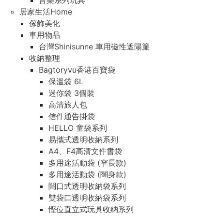
音樂系列玩具
居家生活Home
傢飾美化
車用物品
台灣Shinisunne 車用磁性遮陽簾
收納整理
Bagtoryvu香港百寶袋
保溫袋 6L
迷你袋 3個裝
高清旅人包
信件通告掛袋
HELLO 童袋系列
易攜式透明收納系列
A4、F4高清文件書袋
多用途活動袋 (窄長款)
多用途活動袋 (闊身款)
闊口式透明收納袋系列
雙袋口透明收納袋系列
慳位直立式玩具收納系列