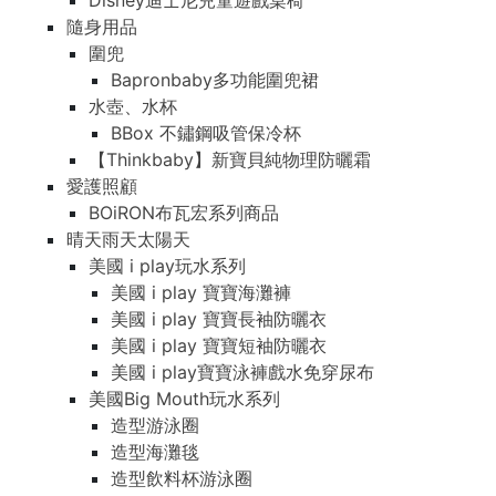
Disney迪士尼兒童遊戲桌椅
隨身用品
圍兜
Bapronbaby多功能圍兜裙
水壺、水杯
BBox 不鏽鋼吸管保冷杯
【Thinkbaby】新寶貝純物理防曬霜
愛護照顧
BOiRON布瓦宏系列商品
晴天雨天太陽天
美國 i play玩水系列
美國 i play 寶寶海灘褲
美國 i play 寶寶長袖防曬衣
美國 i play 寶寶短袖防曬衣
美國 i play寶寶泳褲戲水免穿尿布
美國Big Mouth玩水系列
造型游泳圈
造型海灘毯
造型飲料杯游泳圈