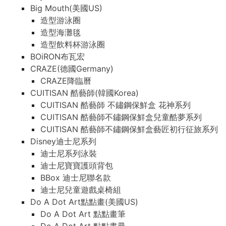
Big Mouth(美國US)
造型游泳圈
造型海灘毯
造型飲料杯游泳圈
BOiRON布瓦宏
CRAZE(德國Germany)
CRAZE降臨曆
CUITISAN 酷藝師(韓國Korea)
CUITISAN 酷藝師 不鏽鋼保鮮盒 花神系列
CUITISAN 酷藝師不鏽鋼保鮮盒兒童酷夢系列
CUITISAN 酷藝師不鏽鋼保鮮盒藝匠初行征旅系列
Disney迪士尼系列
迪士尼系列泳裝
迪士尼寶寶護頭背包
BBox 迪士尼聯名款
迪士尼兒童遊戲桌椅組
Do A Dot Art點點畫(美國US)
Do A Dot Art 點點畫筆