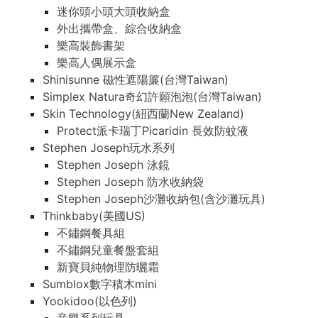
迷你頭小頭大頭收納盒
外出攜帶盒、綜合收納盒
樂高裝飾書架
樂高人偶展示盒
Shinisunne 磁性遮陽簾(台灣Taiwan)
Simplex Natura奇幻許願泡泡(台灣Taiwan)
Skin Technology(紐西蘭New Zealand)
Protect派卡瑞丁Picaridin 長效防蚊液
Stephen Joseph玩水系列
Stephen Joseph 泳鏡
Stephen Joseph 防水收納袋
Stephen Joseph沙灘收納包(含沙灘玩具)
Thinkbaby(美國US)
不鏽鋼餐具組
不鏽鋼兒童餐盤套組
新寶貝純物理防曬霜
Sumblox數字積木mini
Yookidoo(以色列)