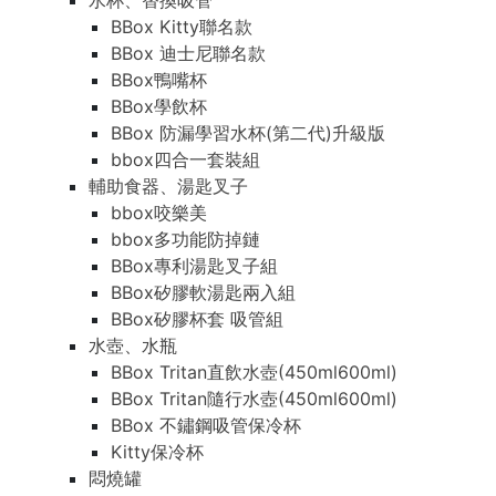
水杯、替換吸管
BBox Kitty聯名款
BBox 迪士尼聯名款
BBox鴨嘴杯
BBox學飲杯
BBox 防漏學習水杯(第二代)升級版
bbox四合一套裝組
輔助食器、湯匙叉子
bbox咬樂美
bbox多功能防掉鏈
BBox專利湯匙叉子組
BBox矽膠軟湯匙兩入組
BBox矽膠杯套 吸管組
水壺、水瓶
BBox Tritan直飲水壺(450ml600ml)
BBox Tritan隨行水壺(450ml600ml)
BBox 不鏽鋼吸管保冷杯
Kitty保冷杯
悶燒罐