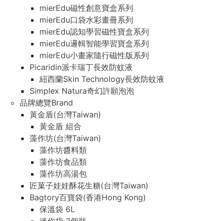
mierEdu磁性創意寶盒系列
mierEdu口袋水彩畫冊系列
mierEdu認知學習磁性寶盒系列
mierEdu邏輯智能學習寶盒系列
mierEdu小畫家隨行磁性版系列
Picaridin派卡瑞丁長效防蚊液
紐西蘭Skin Technology長效防蚊液
Simplex Natura奇幻許願泡泡
品牌總覽Brand
黃金盾(台灣Taiwan)
黃金盾 組合
藻作坊(台灣Taiwan)
藻作坊醬料類
藻作坊食品類
藻作坊高湯包
匠菓子娃娃酥花生糖(台灣Taiwan)
Bagtory百寶袋(香港Hong Kong)
保溫袋 6L