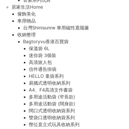
音樂系列玩具
居家生活Home
傢飾美化
車用物品
台灣Shinisunne 車用磁性遮陽簾
收納整理
Bagtoryvu香港百寶袋
保溫袋 6L
迷你袋 3個裝
高清旅人包
信件通告掛袋
HELLO 童袋系列
易攜式透明收納系列
A4、F4高清文件書袋
多用途活動袋 (窄長款)
多用途活動袋 (闊身款)
闊口式透明收納袋系列
雙袋口透明收納袋系列
慳位直立式玩具收納系列