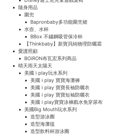
Disney迪士尼兒童遊戲桌椅
隨身用品
圍兜
Bapronbaby多功能圍兜裙
水壺、水杯
BBox 不鏽鋼吸管保冷杯
【Thinkbaby】新寶貝純物理防曬霜
愛護照顧
BOiRON布瓦宏系列商品
晴天雨天太陽天
美國 i play玩水系列
美國 i play 寶寶海灘褲
美國 i play 寶寶長袖防曬衣
美國 i play 寶寶短袖防曬衣
美國 i play寶寶泳褲戲水免穿尿布
美國Big Mouth玩水系列
造型游泳圈
造型海灘毯
造型飲料杯游泳圈