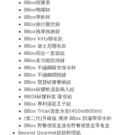
BBox咬樂美
BBox鴨嘴杯
BBox學飲杯
BBox旅行圍兜袋
BBox推車收納袋
BBox Kitty聯名款
BBox 迪士尼聯名款
BBox四合一套裝組
BBox多功能防掉鏈
BBox 不鏽鋼吸管保冷杯
BBox 不鏽鋼燜燒罐
BBox 寶寶矽膠餐碗組
BBox矽膠軟湯匙兩入組
BBOX矽膠杯套 吸管組
BBox 專利湯匙叉子組
BBox Tritan直飲水壺(450ml600ml)
(第二代)升級版 澳洲 BBox 防漏學習水杯
BBox 野餐便當盒迷你野餐便當盒零食盒
Beyond Gourmet烘焙料理紙