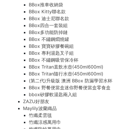
BBox推車收納袋
BBox Kitty聯名款
BBox 迪士尼聯名款
BBox四合一套裝組
BBox多功能防掉鏈
BBox 不鏽鋼燜燒罐
BBox 寶寶矽膠餐碗組
BBox 專利湯匙叉子組
BBox 不鏽鋼吸管保冷杯
BBox Tritan直飲水壺(450ml600ml)
BBox Tritan隨行水壺(450ml600ml)
(第二代)升級版 澳洲 BBox 防漏學習水杯
BBox 野餐便當盒迷你野餐便當盒零食盒
bbox矽膠軟湯匙兩入組
ZAZU好朋友
Maylily波蘭織品
竹纖柔雲毯
竹纖涼感萬用巾