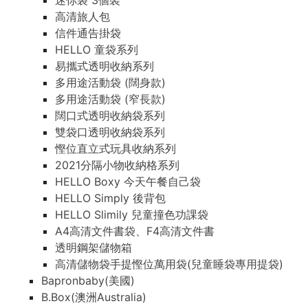
迷你袋 3個裝
高清旅人包
信件通告掛袋
HELLO 童袋系列
易攜式透明收納系列
多用途活動袋 (闊身款)
多用途活動袋 (窄長款)
闊口式透明收納袋系列
雙袋口透明收納袋系列
慳位直立式玩具收納系列
2021分隔小物收納格系列
HELLO Boxy 今天午餐自己袋
HELLO Simply 後背包
HELLO Slimily 兒童撞色功課袋
A4高清文件書袋、F4高清文件書
透明鋼架儲物箱
高清儲物袋手提慳位萬用袋(兒童睡袋專用提袋)
Bapronbaby(美國)
B.Box(澳洲Australia)