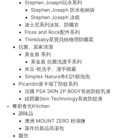
Stephen Joseph玩水系列
Stephen Joseph 防水收納袋
Stephen Joseph 泳鏡
迪士尼系列泳裝、防曬衣
Floss and Rock配件系列
Thinkbaby星寶貝純物理防曬霜
抗菌、居家清潔
黃金盾 系列
黃金盾 抗菌洗護手系列
米豆-乾洗手、潔手噴霧
Simplex Natura奇幻許願泡泡
Picaridin派卡瑞丁防蚊系列
法國 PSA SKIN 2P BODY長效防蚊乳液
紐西蘭Skin Technology長效防蚊液
餐廚食光Kitchen
調味品
澳洲 MOUNT ZERO 粉湖鹽
藻作坊新品高湯包
圍兜