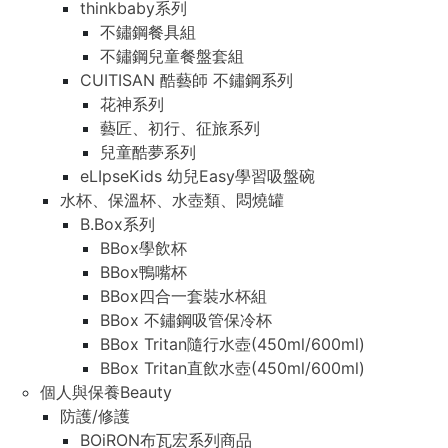
thinkbaby系列
不鏽鋼餐具組
不鏽鋼兒童餐盤套組
CUITISAN 酷藝師 不鏽鋼系列
花神系列
藝匠、初行、征旅系列
兒童酷夢系列
eLIpseKids 幼兒Easy學習吸盤碗
水杯、保溫杯、水壺類、悶燒罐
B.Box系列
BBox學飲杯
BBox鴨嘴杯
BBox四合一套裝水杯組
BBox 不鏽鋼吸管保冷杯
BBox Tritan隨行水壺(450ml/600ml)
BBox Tritan直飲水壺(450ml/600ml)
個人與保養Beauty
防護/修護
BOiRON布瓦宏系列商品