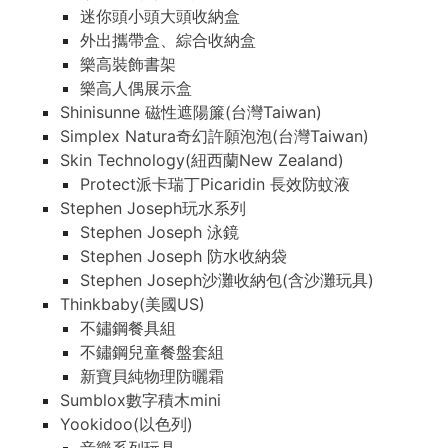
迷你頭小頭大頭收納盒
外出攜帶盒、綜合收納盒
樂高裝飾書架
樂高人偶展示盒
Shinisunne 磁性遮陽簾(台灣Taiwan)
Simplex Natura奇幻許願泡泡(台灣Taiwan)
Skin Technology(紐西蘭New Zealand)
Protect派卡瑞丁Picaridin 長效防蚊液
Stephen Joseph玩水系列
Stephen Joseph 泳鏡
Stephen Joseph 防水收納袋
Stephen Joseph沙灘收納包(含沙灘玩具)
Thinkbaby(美國US)
不鏽鋼餐具組
不鏽鋼兒童餐盤套組
新寶貝純物理防曬霜
Sumblox數字積木mini
Yookidoo(以色列)