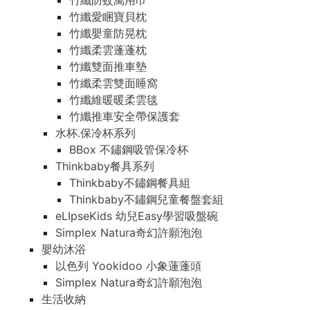
竹纖防蚊萬用巾
竹纖愛睏寶貝枕
竹纖嬰童防晃枕
竹纖柔雲蓬蓬枕
竹纖雙面推車墊
竹纖柔雲雙面睡窩
竹纖維暖暖柔雲毯
竹纖推車安全帶保護套
水杯.保冷杯系列
BBox 不鏽鋼吸管保冷杯
Thinkbaby餐具系列
Thinkbaby不鏽鋼餐具組
Thinkbaby不鏽鋼兒童餐盤套組
eLIpseKids 幼兒Easy學習吸盤碗
Simplex Natura奇幻許願泡泡
嬰幼沐浴
以色列 Yookidoo 小象蓮蓬頭
Simplex Natura奇幻許願泡泡
生活收納