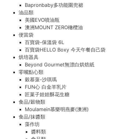
Bapronbaby多功能圍兜裙
油品類
美國EVO噴油瓶
澳洲MOUNT ZERO橄欖油
便當袋
百寶袋-保溫袋 6L
百寶袋HELLO Boxy 今天午餐自己袋
烘培器具
Beyond Gourmet無漂白烘焙紙
零嘴點心類
穀慕蒎-沙琪瑪
FUN心 白金羊乳片
匠菓子娃娃酥花生糖
食品/穀物類
Moulamein慕樂明燕麥(澳洲)
食品/抹醬類
藻作坊
醬料類