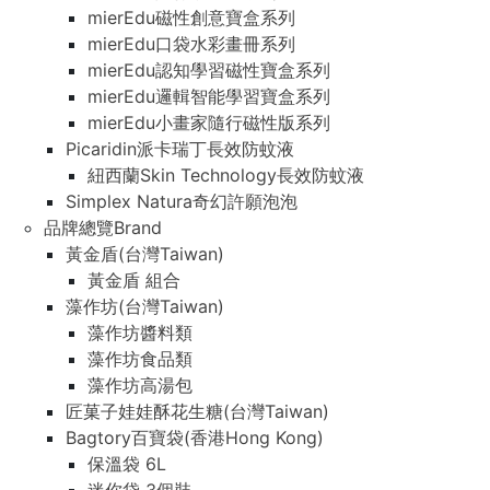
mierEdu磁性創意寶盒系列
mierEdu口袋水彩畫冊系列
mierEdu認知學習磁性寶盒系列
mierEdu邏輯智能學習寶盒系列
mierEdu小畫家隨行磁性版系列
Picaridin派卡瑞丁長效防蚊液
紐西蘭Skin Technology長效防蚊液
Simplex Natura奇幻許願泡泡
品牌總覽Brand
黃金盾(台灣Taiwan)
黃金盾 組合
藻作坊(台灣Taiwan)
藻作坊醬料類
藻作坊食品類
藻作坊高湯包
匠菓子娃娃酥花生糖(台灣Taiwan)
Bagtory百寶袋(香港Hong Kong)
保溫袋 6L