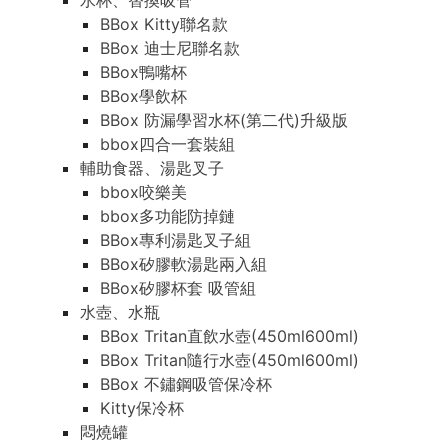
水杯、替換吸管
BBox Kitty聯名款
BBox 迪士尼聯名款
BBox鴨嘴杯
BBox學飲杯
BBox 防漏學習水杯(第二代)升級版
bbox四合一套裝組
輔助食器、湯匙叉子
bbox咬樂美
bbox多功能防掉鏈
BBox專利湯匙叉子組
BBox矽膠軟湯匙兩入組
BBox矽膠杯套 吸管組
水壺、水瓶
BBox Tritan直飲水壺(450ml600ml)
BBox Tritan隨行水壺(450ml600ml)
BBox 不鏽鋼吸管保冷杯
Kitty保冷杯
悶燒罐