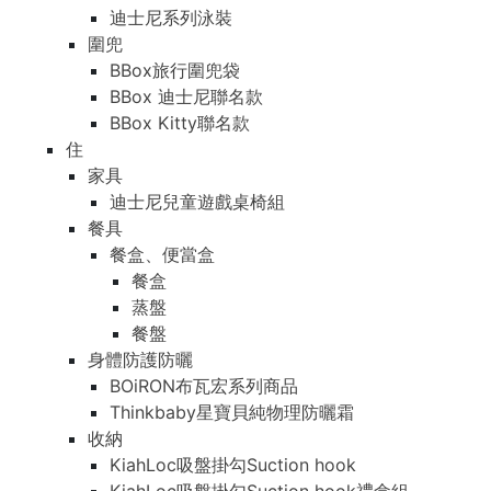
迪士尼系列泳裝
圍兜
BBox旅行圍兜袋
BBox 迪士尼聯名款
BBox Kitty聯名款
住
家具
迪士尼兒童遊戲桌椅組
餐具
餐盒、便當盒
餐盒
蒸盤
餐盤
身體防護防曬
BOiRON布瓦宏系列商品
Thinkbaby星寶貝純物理防曬霜
收納
KiahLoc吸盤掛勾Suction hook