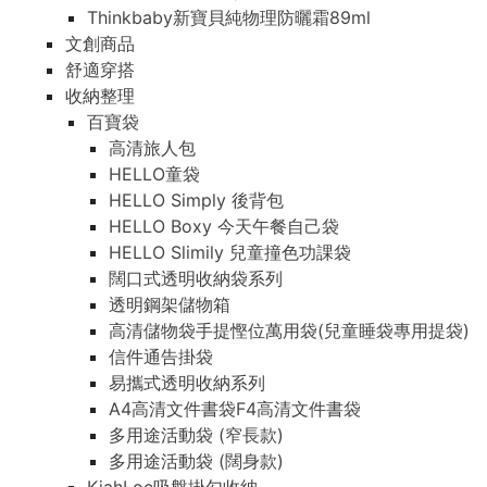
Thinkbaby新寶貝純物理防曬霜89ml
文創商品
舒適穿搭
收納整理
百寶袋
高清旅人包
HELLO童袋
HELLO Simply 後背包
HELLO Boxy 今天午餐自己袋
HELLO Slimily 兒童撞色功課袋
闊口式透明收納袋系列
透明鋼架儲物箱
高清儲物袋手提慳位萬用袋(兒童睡袋專用提袋)
信件通告掛袋
易攜式透明收納系列
A4高清文件書袋F4高清文件書袋
多用途活動袋 (窄長款)
多用途活動袋 (闊身款)