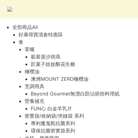
全部商品All
好康尋寶清倉特惠區
食
零嘴
穀慕蒎沙琪瑪
匠菓子娃娃酥花生糖
橄欖油
澳洲MOUNT ZERO橄欖油
烹調用具
Beyond Gourmet無漂白防沾烘焙料理紙
營養補充
FUN心 白金羊乳片
密實袋/收納袋/夾鏈袋 系列
專利魔鬼氈抗菌系列
環保抗菌密實袋系列