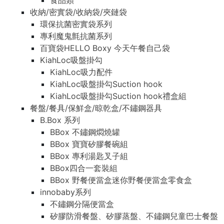
食品類
收納/密實袋/收納袋/夾鏈袋
環保抗菌密實袋系列
專利魔鬼氈抗菌系列
百寶袋HELLO Boxy 今天午餐自己袋
KiahLoc吸盤掛勾
KiahLoc吸力配件
KiahLoc吸盤掛勾Suction hook
KiahLoc吸盤掛勾Suction hook禮盒組
餐盤/餐具/保鮮盒/晾乾盒/不鏽鋼器具
B.Box 系列
BBox 不鏽鋼燜燒罐
BBox 寶寶矽膠餐碗組
BBox 專利湯匙叉子組
BBox四合一套裝組
BBox 野餐便當盒迷你野餐便當盒零食盒
innobaby系列
不鏽鋼分隔便當盒
矽膠防滑餐盤、矽膠蒸盤、不鏽鋼兒童巴士餐盤