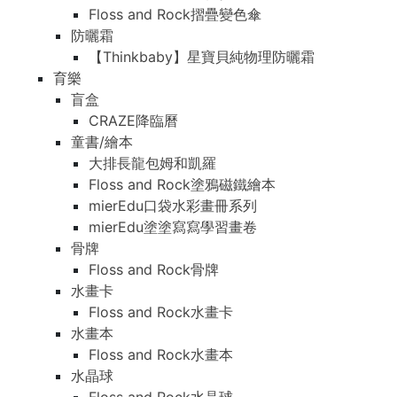
Floss and Rock摺疊變色傘
防曬霜
【Thinkbaby】星寶貝純物理防曬霜
育樂
盲盒
CRAZE降臨曆
童書/繪本
大排長龍包姆和凱羅
Floss and Rock塗鴉磁鐵繪本
mierEdu口袋水彩畫冊系列
mierEdu塗塗寫寫學習畫卷
骨牌
Floss and Rock骨牌
水畫卡
Floss and Rock水畫卡
水畫本
Floss and Rock水畫本
水晶球