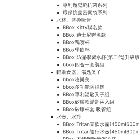
專利魔鬼氈抗菌系列
環保抗菌密實袋系列
水杯、替換吸管
BBox Kitty聯名款
BBox 迪士尼聯名款
BBox鴨嘴杯
BBox學飲杯
BBox 防漏學習水杯(第二代)升級
bbox四合一套裝組
輔助食器、湯匙叉子
bbox咬樂美
bbox多功能防掉鏈
BBox專利湯匙叉子組
BBox矽膠軟湯匙兩入組
BBox矽膠杯套 吸管組
水壺、水瓶
BBox Tritan直飲水壺(450ml600m
BBox Tritan隨行水壺(450ml600m