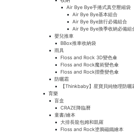
收納
Air Bye Bye手捲式真空壓縮袋
Air Bye Bye基本組合
Air Bye Bye旅行必備組合
Air Bye Bye換季收納必
嬰兒推車
BBox推車收納袋
雨具
Floss and Rock 3D變色傘
Floss and Rock魔術變色傘
Floss and Rock摺疊變色傘
防曬霜
【Thinkbaby】星寶貝純物理防曬
育樂
盲盒
CRAZE降臨曆
童書/繪本
大排長龍包姆和凱羅
Floss and Rock塗鴉磁鐵繪本