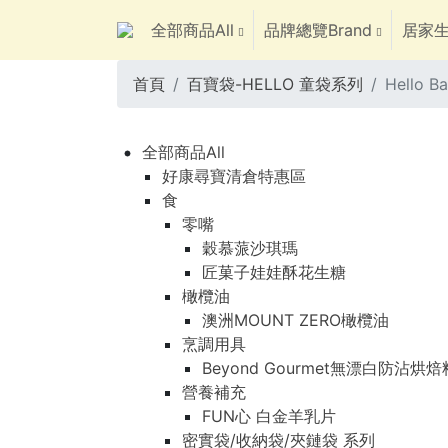
全部商品All
品牌總覽Brand
居家生
首頁
百寶袋-HELLO 童袋系列
Hello 
全部商品All
好康尋寶清倉特惠區
食
零嘴
穀慕蒎沙琪瑪
匠菓子娃娃酥花生糖
橄欖油
澳洲MOUNT ZERO橄欖油
烹調用具
Beyond Gourmet無漂白防沾烘
營養補充
FUN心 白金羊乳片
密實袋/收納袋/夾鏈袋 系列