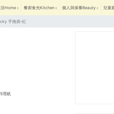
活Home
餐廚食光Kitchen
個人與保養Beauty
兒童親
Backy 手挽袋-紅
焙料理紙