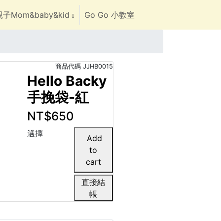
子Mom&baby&kid
Go Go 小教室
商品代碼
JJHB0015
Hello Backy
手挽袋-紅
NT$650
選擇
直接結
帳