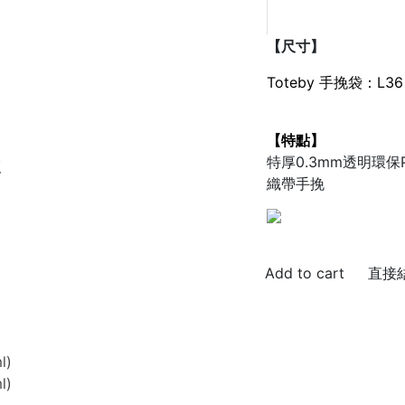
【尺寸】
Toteby 手挽袋：L36 
【特點】
特厚0.3mm透明環
版
織帶手挽
直接
l)
l)