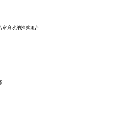
備組合家庭收納推薦組合
霜