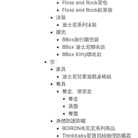
Floss and Rock背包
Floss and Rock鉛筆袋
泳裝
迪士尼系列泳裝
圍兜
BBox旅行圍兜袋
BBox 迪士尼聯名款
BBox Kitty聯名款
住
家具
迪士尼兒童遊戲桌椅組
餐具
餐盒、便當盒
餐盒
蒸盤
餐盤
身體防護防曬
BOiRON布瓦宏系列商品
Thinkbaby星寶貝純物理防曬霜