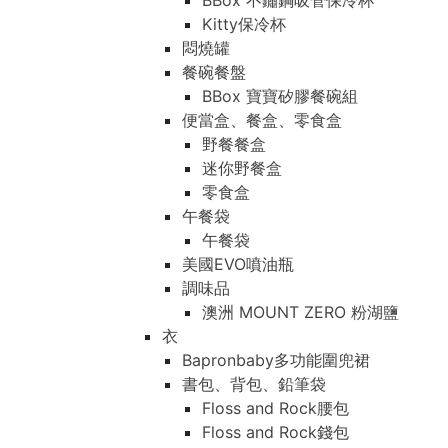
BBox 不鏽鋼吸管保冷杯
Kitty保冷杯
悶燒罐
餐碗餐盤
BBox 寶寶矽膠餐碗組
便當盒、餐盒、零食盒
野餐餐盒
迷你野餐盒
零食盒
午餐袋
午餐袋
美國EVO噴油瓶
調味品
澳洲 MOUNT ZERO 粉湖鹽
衣
Bapronbaby多功能圍兜裙
書包、背包、鉛筆袋
Floss and Rock腰包
Floss and Rock錢包