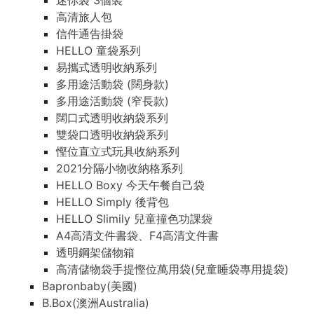
迷你袋 3個裝
高清旅人包
信件通告掛袋
HELLO 童袋系列
易攜式透明收納系列
多用途活動袋 (闊身款)
多用途活動袋 (窄長款)
闊口式透明收納袋系列
雙袋口透明收納袋系列
慳位直立式玩具收納系列
2021分隔小物收納格系列
HELLO Boxy 今天午餐自己袋
HELLO Simply 後背包
HELLO Slimily 兒童撞色功課袋
A4高清文件書袋、F4高清文件書
透明鋼架儲物箱
高清儲物袋手提慳位萬用袋(兒童睡袋專用提袋)
Bapronbaby(美國)
B.Box(澳洲Australia)