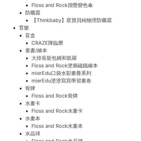
Floss and Rock摺疊變色傘
防曬霜
【Thinkbaby】星寶貝純物理防曬霜
育樂
盲盒
CRAZE降臨曆
童書/繪本
大排長龍包姆和凱羅
Floss and Rock塗鴉磁鐵繪本
mierEdu口袋水彩畫冊系列
mierEdu塗塗寫寫學習畫卷
骨牌
Floss and Rock骨牌
水畫卡
Floss and Rock水畫卡
水畫本
Floss and Rock水畫本
水晶球