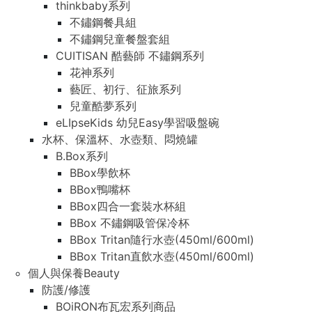
thinkbaby系列
不鏽鋼餐具組
不鏽鋼兒童餐盤套組
CUITISAN 酷藝師 不鏽鋼系列
花神系列
藝匠、初行、征旅系列
兒童酷夢系列
eLIpseKids 幼兒Easy學習吸盤碗
水杯、保溫杯、水壺類、悶燒罐
B.Box系列
BBox學飲杯
BBox鴨嘴杯
BBox四合一套裝水杯組
BBox 不鏽鋼吸管保冷杯
BBox Tritan隨行水壺(450ml/600ml)
BBox Tritan直飲水壺(450ml/600ml)
個人與保養Beauty
防護/修護
BOiRON布瓦宏系列商品