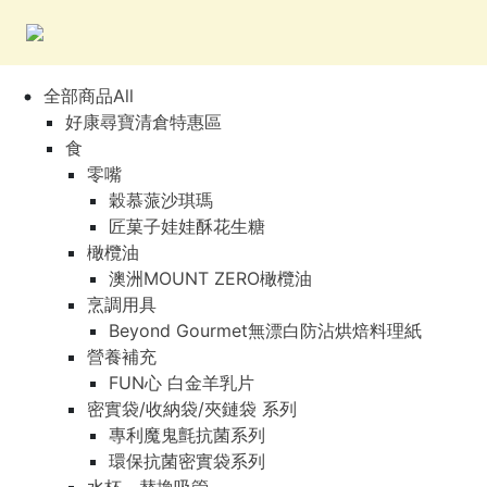
全部商品All
好康尋寶清倉特惠區
食
零嘴
穀慕蒎沙琪瑪
匠菓子娃娃酥花生糖
橄欖油
澳洲MOUNT ZERO橄欖油
烹調用具
Beyond Gourmet無漂白防沾烘焙料理紙
營養補充
FUN心 白金羊乳片
密實袋/收納袋/夾鏈袋 系列
專利魔鬼氈抗菌系列
環保抗菌密實袋系列