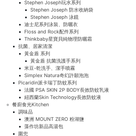
Stephen Joseph玩水系列
Stephen Joseph 防水收納袋
Stephen Joseph 泳鏡
迪士尼系列泳裝、防曬衣
Floss and Rock配件系列
Thinkbaby星寶貝純物理防曬霜
抗菌、居家清潔
黃金盾 系列
黃金盾 抗菌洗護手系列
米豆-乾洗手、潔手噴霧
Simplex Natura奇幻許願泡泡
Picaridin派卡瑞丁防蚊系列
法國 PSA SKIN 2P BODY長效防蚊乳液
紐西蘭Skin Technology長效防蚊液
餐廚食光Kitchen
調味品
澳洲 MOUNT ZERO 粉湖鹽
藻作坊新品高湯包
圍兜