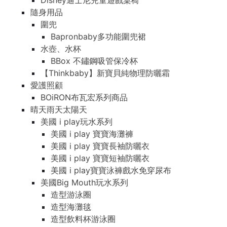
Disney迪士尼兒童遊戲桌椅
隨身用品
圍兜
Bapronbaby多功能圍兜裙
水壺、水杯
BBox 不鏽鋼吸管保冷杯
【Thinkbaby】新寶貝純物理防曬霜
愛護照顧
BOiRON布瓦宏系列商品
晴天雨天太陽天
美國 i play玩水系列
美國 i play 寶寶海灘褲
美國 i play 寶寶長袖防曬衣
美國 i play 寶寶短袖防曬衣
美國 i play寶寶泳褲戲水免穿尿布
美國Big Mouth玩水系列
造型游泳圈
造型海灘毯
造型飲料杯游泳圈