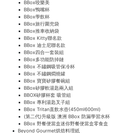
BBox咬樂美
BBox鴨嘴杯
BBox學飲杯
BBox旅行圍兜袋
BBox推車收納袋
BBox Kitty聯名款
BBox 迪士尼聯名款
BBox四合一套裝組
BBox多功能防掉鏈
BBox 不鏽鋼吸管保冷杯
BBox 不鏽鋼燜燒罐
BBox 寶寶矽膠餐碗組
BBox矽膠軟湯匙兩入組
BBOX矽膠杯套 吸管組
BBox 專利湯匙叉子組
BBox Tritan直飲水壺(450ml600ml)
(第二代)升級版 澳洲 BBox 防漏學習水杯
BBox 野餐便當盒迷你野餐便當盒零食盒
Beyond Gourmet烘焙料理紙