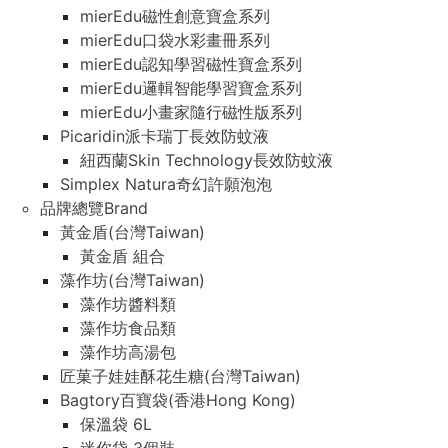
mierEdu磁性創意寶盒系列
mierEdu口袋水彩畫冊系列
mierEdu認知學習磁性寶盒系列
mierEdu邏輯智能學習寶盒系列
mierEdu小畫家隨行磁性版系列
Picaridin派卡瑞丁長效防蚊液
紐西蘭Skin Technology長效防蚊液
Simplex Natura奇幻許願泡泡
品牌總覽Brand
黃金盾(台灣Taiwan)
黃金盾 組合
藻作坊(台灣Taiwan)
藻作坊醬料類
藻作坊食品類
藻作坊高湯包
匠菓子娃娃酥花生糖(台灣Taiwan)
Bagtory百寶袋(香港Hong Kong)
保溫袋 6L