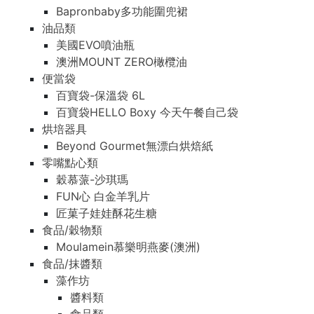
Bapronbaby多功能圍兜裙
油品類
美國EVO噴油瓶
澳洲MOUNT ZERO橄欖油
便當袋
百寶袋-保溫袋 6L
百寶袋HELLO Boxy 今天午餐自己袋
烘培器具
Beyond Gourmet無漂白烘焙紙
零嘴點心類
穀慕蒎-沙琪瑪
FUN心 白金羊乳片
匠菓子娃娃酥花生糖
食品/穀物類
Moulamein慕樂明燕麥(澳洲)
食品/抹醬類
藻作坊
醬料類