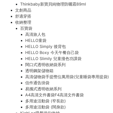
Thinkbaby新寶貝純物理防曬霜89ml
文創商品
舒適穿搭
收納整理
百寶袋
高清旅人包
HELLO童袋
HELLO Simply 後背包
HELLO Boxy 今天午餐自己袋
HELLO Slimily 兒童撞色功課袋
闊口式透明收納袋系列
透明鋼架儲物箱
高清儲物袋手提慳位萬用袋(兒童睡袋專用提袋)
信件通告掛袋
易攜式透明收納系列
A4高清文件書袋F4高清文件書袋
多用途活動袋 (窄長款)
多用途活動袋 (闊身款)