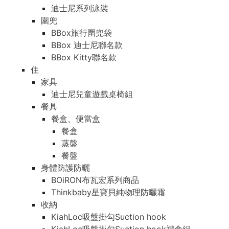
迪士尼系列泳裝
圍兜
BBox旅行圍兜袋
BBox 迪士尼聯名款
BBox Kitty聯名款
住
家具
迪士尼兒童遊戲桌椅組
餐具
餐盒、便當盒
餐盒
蒸盤
餐盤
身體防護防曬
BOiRON布瓦宏系列商品
Thinkbaby星寶貝純物理防曬霜
收納
KiahLoc吸盤掛勾Suction hook