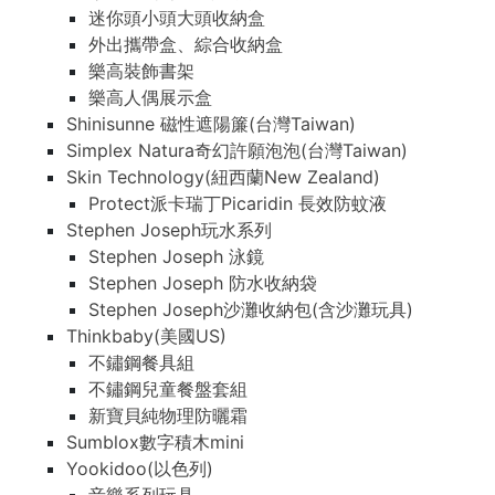
迷你頭小頭大頭收納盒
外出攜帶盒、綜合收納盒
樂高裝飾書架
樂高人偶展示盒
Shinisunne 磁性遮陽簾(台灣Taiwan)
Simplex Natura奇幻許願泡泡(台灣Taiwan)
Skin Technology(紐西蘭New Zealand)
Protect派卡瑞丁Picaridin 長效防蚊液
Stephen Joseph玩水系列
Stephen Joseph 泳鏡
Stephen Joseph 防水收納袋
Stephen Joseph沙灘收納包(含沙灘玩具)
Thinkbaby(美國US)
不鏽鋼餐具組
不鏽鋼兒童餐盤套組
新寶貝純物理防曬霜
Sumblox數字積木mini
Yookidoo(以色列)