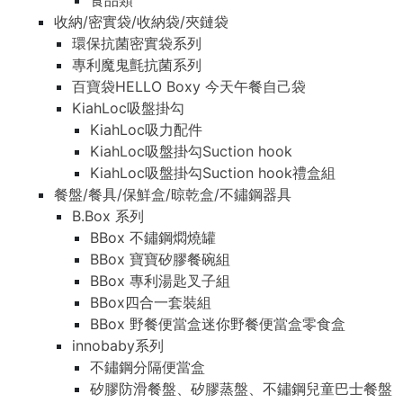
食品類
收納/密實袋/收納袋/夾鏈袋
環保抗菌密實袋系列
專利魔鬼氈抗菌系列
百寶袋HELLO Boxy 今天午餐自己袋
KiahLoc吸盤掛勾
KiahLoc吸力配件
KiahLoc吸盤掛勾Suction hook
KiahLoc吸盤掛勾Suction hook禮盒組
餐盤/餐具/保鮮盒/晾乾盒/不鏽鋼器具
B.Box 系列
BBox 不鏽鋼燜燒罐
BBox 寶寶矽膠餐碗組
BBox 專利湯匙叉子組
BBox四合一套裝組
BBox 野餐便當盒迷你野餐便當盒零食盒
innobaby系列
不鏽鋼分隔便當盒
矽膠防滑餐盤、矽膠蒸盤、不鏽鋼兒童巴士餐盤