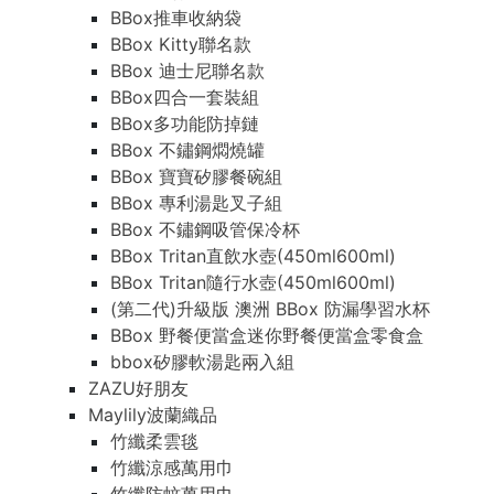
BBox推車收納袋
BBox Kitty聯名款
BBox 迪士尼聯名款
BBox四合一套裝組
BBox多功能防掉鏈
BBox 不鏽鋼燜燒罐
BBox 寶寶矽膠餐碗組
BBox 專利湯匙叉子組
BBox 不鏽鋼吸管保冷杯
BBox Tritan直飲水壺(450ml600ml)
BBox Tritan隨行水壺(450ml600ml)
(第二代)升級版 澳洲 BBox 防漏學習水杯
BBox 野餐便當盒迷你野餐便當盒零食盒
bbox矽膠軟湯匙兩入組
ZAZU好朋友
Maylily波蘭織品
竹纖柔雲毯
竹纖涼感萬用巾