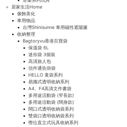
音樂系列玩具
居家生活Home
傢飾美化
車用物品
台灣Shinisunne 車用磁性遮陽簾
收納整理
Bagtoryvu香港百寶袋
保溫袋 6L
迷你袋 3個裝
高清旅人包
信件通告掛袋
HELLO 童袋系列
易攜式透明收納系列
A4、F4高清文件書袋
多用途活動袋 (窄長款)
多用途活動袋 (闊身款)
闊口式透明收納袋系列
雙袋口透明收納袋系列
慳位直立式玩具收納系列