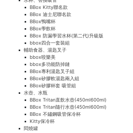
水杯、替換吸管
BBox Kitty聯名款
BBox 迪士尼聯名款
BBox鴨嘴杯
BBox學飲杯
BBox 防漏學習水杯(第二代)升級版
bbox四合一套裝組
輔助食器、湯匙叉子
bbox咬樂美
bbox多功能防掉鏈
BBox專利湯匙叉子組
BBox矽膠軟湯匙兩入組
BBox矽膠杯套 吸管組
水壺、水瓶
BBox Tritan直飲水壺(450ml600ml)
BBox Tritan隨行水壺(450ml600ml)
BBox 不鏽鋼吸管保冷杯
Kitty保冷杯
悶燒罐