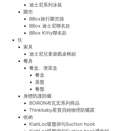
迪士尼系列泳裝
圍兜
BBox旅行圍兜袋
BBox 迪士尼聯名款
BBox Kitty聯名款
住
家具
迪士尼兒童遊戲桌椅組
餐具
餐盒、便當盒
餐盒
蒸盤
餐盤
身體防護防曬
BOiRON布瓦宏系列商品
Thinkbaby星寶貝純物理防曬霜
收納
KiahLoc吸盤掛勾Suction hook