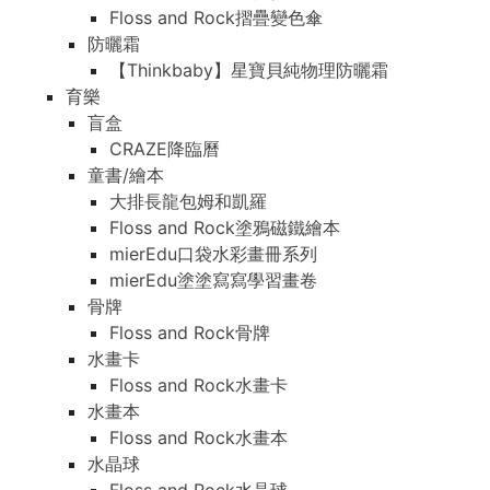
Floss and Rock摺疊變色傘
防曬霜
【Thinkbaby】星寶貝純物理防曬霜
育樂
盲盒
CRAZE降臨曆
童書/繪本
大排長龍包姆和凱羅
Floss and Rock塗鴉磁鐵繪本
mierEdu口袋水彩畫冊系列
mierEdu塗塗寫寫學習畫卷
骨牌
Floss and Rock骨牌
水畫卡
Floss and Rock水畫卡
水畫本
Floss and Rock水畫本
水晶球