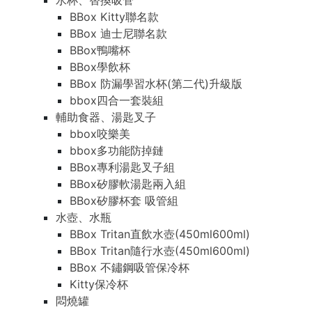
水杯、替換吸管
BBox Kitty聯名款
BBox 迪士尼聯名款
BBox鴨嘴杯
BBox學飲杯
BBox 防漏學習水杯(第二代)升級版
bbox四合一套裝組
輔助食器、湯匙叉子
bbox咬樂美
bbox多功能防掉鏈
BBox專利湯匙叉子組
BBox矽膠軟湯匙兩入組
BBox矽膠杯套 吸管組
水壺、水瓶
BBox Tritan直飲水壺(450ml600ml)
BBox Tritan隨行水壺(450ml600ml)
BBox 不鏽鋼吸管保冷杯
Kitty保冷杯
悶燒罐