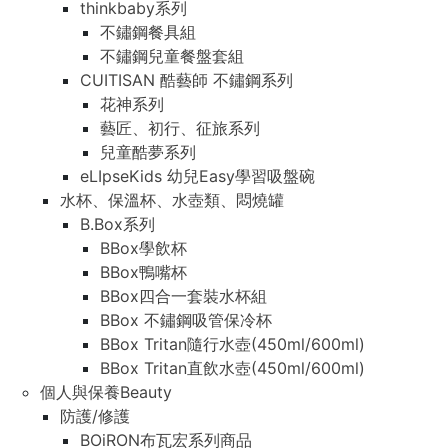
thinkbaby系列
不鏽鋼餐具組
不鏽鋼兒童餐盤套組
CUITISAN 酷藝師 不鏽鋼系列
花神系列
藝匠、初行、征旅系列
兒童酷夢系列
eLIpseKids 幼兒Easy學習吸盤碗
水杯、保溫杯、水壺類、悶燒罐
B.Box系列
BBox學飲杯
BBox鴨嘴杯
BBox四合一套裝水杯組
BBox 不鏽鋼吸管保冷杯
BBox Tritan隨行水壺(450ml/600ml)
BBox Tritan直飲水壺(450ml/600ml)
個人與保養Beauty
防護/修護
BOiRON布瓦宏系列商品