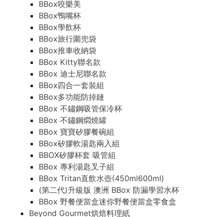
BBox咬樂美
BBox鴨嘴杯
BBox學飲杯
BBox旅行圍兜袋
BBox推車收納袋
BBox Kitty聯名款
BBox 迪士尼聯名款
BBox四合一套裝組
BBox多功能防掉鏈
BBox 不鏽鋼吸管保冷杯
BBox 不鏽鋼燜燒罐
BBox 寶寶矽膠餐碗組
BBox矽膠軟湯匙兩入組
BBOX矽膠杯套 吸管組
BBox 專利湯匙叉子組
BBox Tritan直飲水壺(450ml600ml)
(第二代)升級版 澳洲 BBox 防漏學習水杯
BBox 野餐便當盒迷你野餐便當盒零食盒
Beyond Gourmet烘焙料理紙