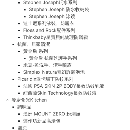
Stephen Joseph玩水系列
Stephen Joseph 防水收納袋
Stephen Joseph 泳鏡
迪士尼系列泳裝、防曬衣
Floss and Rock配件系列
Thinkbaby星寶貝純物理防曬霜
抗菌、居家清潔
黃金盾 系列
黃金盾 抗菌洗護手系列
米豆-乾洗手、潔手噴霧
Simplex Natura奇幻許願泡泡
Picaridin派卡瑞丁防蚊系列
法國 PSA SKIN 2P BODY長效防蚊乳液
紐西蘭Skin Technology長效防蚊液
餐廚食光Kitchen
調味品
澳洲 MOUNT ZERO 粉湖鹽
藻作坊新品高湯包
圍兜