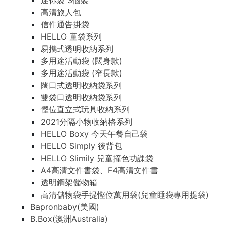
迷你袋 3個裝
高清旅人包
信件通告掛袋
HELLO 童袋系列
易攜式透明收納系列
多用途活動袋 (闊身款)
多用途活動袋 (窄長款)
闊口式透明收納袋系列
雙袋口透明收納袋系列
慳位直立式玩具收納系列
2021分隔小物收納格系列
HELLO Boxy 今天午餐自己袋
HELLO Simply 後背包
HELLO Slimily 兒童撞色功課袋
A4高清文件書袋、F4高清文件書
透明鋼架儲物箱
高清儲物袋手提慳位萬用袋(兒童睡袋專用提袋)
Bapronbaby(美國)
B.Box(澳洲Australia)