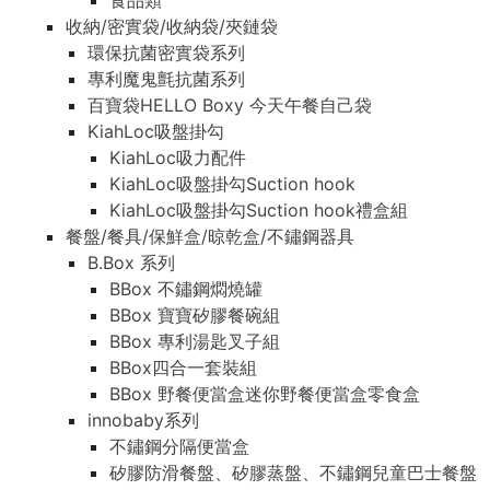
食品類
收納/密實袋/收納袋/夾鏈袋
環保抗菌密實袋系列
專利魔鬼氈抗菌系列
百寶袋HELLO Boxy 今天午餐自己袋
KiahLoc吸盤掛勾
KiahLoc吸力配件
KiahLoc吸盤掛勾Suction hook
KiahLoc吸盤掛勾Suction hook禮盒組
餐盤/餐具/保鮮盒/晾乾盒/不鏽鋼器具
B.Box 系列
BBox 不鏽鋼燜燒罐
BBox 寶寶矽膠餐碗組
BBox 專利湯匙叉子組
BBox四合一套裝組
BBox 野餐便當盒迷你野餐便當盒零食盒
innobaby系列
不鏽鋼分隔便當盒
矽膠防滑餐盤、矽膠蒸盤、不鏽鋼兒童巴士餐盤