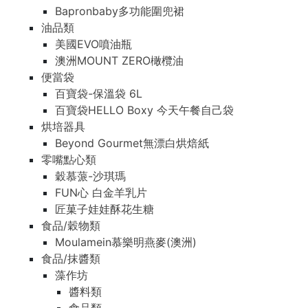
Bapronbaby多功能圍兜裙
油品類
美國EVO噴油瓶
澳洲MOUNT ZERO橄欖油
便當袋
百寶袋-保溫袋 6L
百寶袋HELLO Boxy 今天午餐自己袋
烘培器具
Beyond Gourmet無漂白烘焙紙
零嘴點心類
穀慕蒎-沙琪瑪
FUN心 白金羊乳片
匠菓子娃娃酥花生糖
食品/穀物類
Moulamein慕樂明燕麥(澳洲)
食品/抹醬類
藻作坊
醬料類