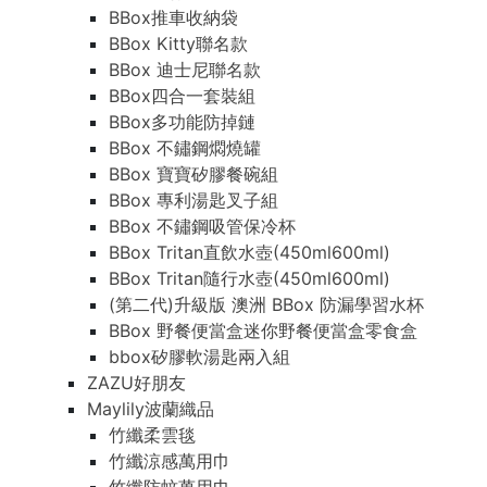
BBox推車收納袋
BBox Kitty聯名款
BBox 迪士尼聯名款
BBox四合一套裝組
BBox多功能防掉鏈
BBox 不鏽鋼燜燒罐
BBox 寶寶矽膠餐碗組
BBox 專利湯匙叉子組
BBox 不鏽鋼吸管保冷杯
BBox Tritan直飲水壺(450ml600ml)
BBox Tritan隨行水壺(450ml600ml)
(第二代)升級版 澳洲 BBox 防漏學習水杯
BBox 野餐便當盒迷你野餐便當盒零食盒
bbox矽膠軟湯匙兩入組
ZAZU好朋友
Maylily波蘭織品
竹纖柔雲毯
竹纖涼感萬用巾