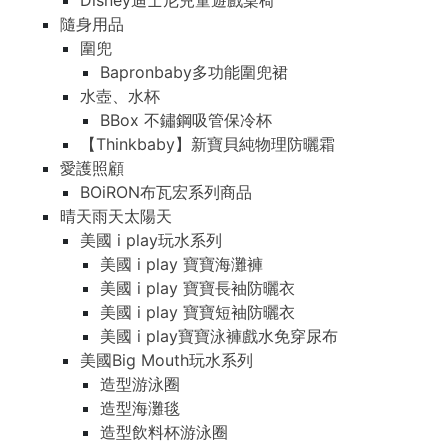
Disney迪士尼兒童遊戲桌椅
隨身用品
圍兜
Bapronbaby多功能圍兜裙
水壺、水杯
BBox 不鏽鋼吸管保冷杯
【Thinkbaby】新寶貝純物理防曬霜
愛護照顧
BOiRON布瓦宏系列商品
晴天雨天太陽天
美國 i play玩水系列
美國 i play 寶寶海灘褲
美國 i play 寶寶長袖防曬衣
美國 i play 寶寶短袖防曬衣
美國 i play寶寶泳褲戲水免穿尿布
美國Big Mouth玩水系列
造型游泳圈
造型海灘毯
造型飲料杯游泳圈