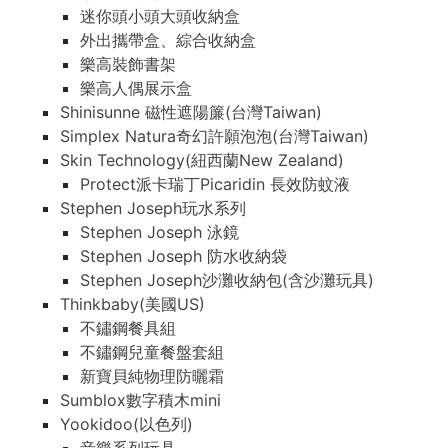
迷你頭小頭大頭收納盒
外出攜帶盒、綜合收納盒
樂高裝飾書架
樂高人偶展示盒
Shinisunne 磁性遮陽簾(台灣Taiwan)
Simplex Natura奇幻許願泡泡(台灣Taiwan)
Skin Technology(紐西蘭New Zealand)
Protect派卡瑞丁Picaridin 長效防蚊液
Stephen Joseph玩水系列
Stephen Joseph 泳鏡
Stephen Joseph 防水收納袋
Stephen Joseph沙灘收納包(含沙灘玩具)
Thinkbaby(美國US)
不鏽鋼餐具組
不鏽鋼兒童餐盤套組
新寶貝純物理防曬霜
Sumblox數字積木mini
Yookidoo(以色列)