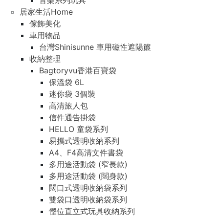
音樂系列玩具
居家生活Home
傢飾美化
車用物品
台灣Shinisunne 車用磁性遮陽簾
收納整理
Bagtoryvu香港百寶袋
保溫袋 6L
迷你袋 3個裝
高清旅人包
信件通告掛袋
HELLO 童袋系列
易攜式透明收納系列
A4、F4高清文件書袋
多用途活動袋 (窄長款)
多用途活動袋 (闊身款)
闊口式透明收納袋系列
雙袋口透明收納袋系列
慳位直立式玩具收納系列