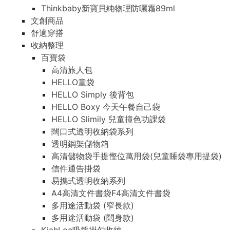
Thinkbaby新寶貝純物理防曬霜89ml
文創商品
舒適穿搭
收納整理
百寶袋
高清旅人包
HELLO童袋
HELLO Simply 後背包
HELLO Boxy 今天午餐自己袋
HELLO Slimily 兒童撞色功課袋
闊口式透明收納袋系列
透明鋼架儲物箱
高清儲物袋手提慳位萬用袋(兒童睡袋專用提袋)
信件通告掛袋
易攜式透明收納系列
A4高清文件書袋F4高清文件書袋
多用途活動袋 (窄長款)
多用途活動袋 (闊身款)