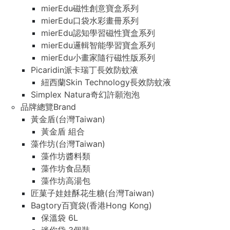
mierEdu磁性創意寶盒系列
mierEdu口袋水彩畫冊系列
mierEdu認知學習磁性寶盒系列
mierEdu邏輯智能學習寶盒系列
mierEdu小畫家隨行磁性版系列
Picaridin派卡瑞丁長效防蚊液
紐西蘭Skin Technology長效防蚊液
Simplex Natura奇幻許願泡泡
品牌總覽Brand
黃金盾(台灣Taiwan)
黃金盾 組合
藻作坊(台灣Taiwan)
藻作坊醬料類
藻作坊食品類
藻作坊高湯包
匠菓子娃娃酥花生糖(台灣Taiwan)
Bagtory百寶袋(香港Hong Kong)
保溫袋 6L