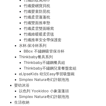
竹纖防蚊萬用巾
竹纖愛睏寶貝枕
竹纖嬰童防晃枕
竹纖柔雲蓬蓬枕
竹纖雙面推車墊
竹纖柔雲雙面睡窩
竹纖維暖暖柔雲毯
竹纖推車安全帶保護套
水杯.保冷杯系列
BBox 不鏽鋼吸管保冷杯
Thinkbaby餐具系列
Thinkbaby不鏽鋼餐具組
Thinkbaby不鏽鋼兒童餐盤套組
eLIpseKids 幼兒Easy學習吸盤碗
Simplex Natura奇幻許願泡泡
嬰幼沐浴
以色列 Yookidoo 小象蓮蓬頭
Simplex Natura奇幻許願泡泡
生活收納