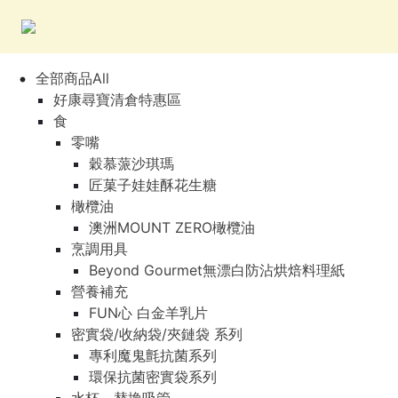
全部商品All
好康尋寶清倉特惠區
食
零嘴
穀慕蒎沙琪瑪
匠菓子娃娃酥花生糖
橄欖油
澳洲MOUNT ZERO橄欖油
烹調用具
Beyond Gourmet無漂白防沾烘焙料理紙
營養補充
FUN心 白金羊乳片
密實袋/收納袋/夾鏈袋 系列
專利魔鬼氈抗菌系列
環保抗菌密實袋系列