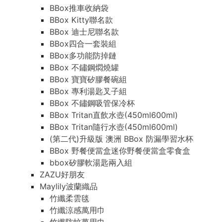
BBox推車收納袋
BBox Kitty聯名款
BBox 迪士尼聯名款
BBox四合一套裝組
BBox多功能防掉鏈
BBox 不鏽鋼燜燒罐
BBox 寶寶矽膠餐碗組
BBox 專利湯匙叉子組
BBox 不鏽鋼吸管保冷杯
BBox Tritan直飲水壺(450ml600ml)
BBox Tritan隨行水壺(450ml600ml)
(第二代)升級版 澳洲 BBox 防漏學習水杯
BBox 野餐便當盒迷你野餐便當盒零食盒
bbox矽膠軟湯匙兩入組
ZAZU好朋友
Maylily波蘭織品
竹纖柔雲毯
竹纖涼感萬用巾