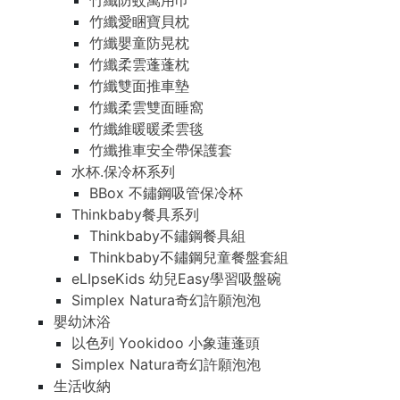
竹纖防蚊萬用巾
竹纖愛睏寶貝枕
竹纖嬰童防晃枕
竹纖柔雲蓬蓬枕
竹纖雙面推車墊
竹纖柔雲雙面睡窩
竹纖維暖暖柔雲毯
竹纖推車安全帶保護套
水杯.保冷杯系列
BBox 不鏽鋼吸管保冷杯
Thinkbaby餐具系列
Thinkbaby不鏽鋼餐具組
Thinkbaby不鏽鋼兒童餐盤套組
eLIpseKids 幼兒Easy學習吸盤碗
Simplex Natura奇幻許願泡泡
嬰幼沐浴
以色列 Yookidoo 小象蓮蓬頭
Simplex Natura奇幻許願泡泡
生活收納