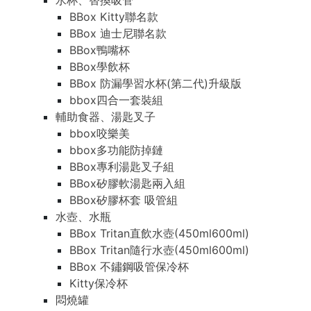
水杯、替換吸管
BBox Kitty聯名款
BBox 迪士尼聯名款
BBox鴨嘴杯
BBox學飲杯
BBox 防漏學習水杯(第二代)升級版
bbox四合一套裝組
輔助食器、湯匙叉子
bbox咬樂美
bbox多功能防掉鏈
BBox專利湯匙叉子組
BBox矽膠軟湯匙兩入組
BBox矽膠杯套 吸管組
水壺、水瓶
BBox Tritan直飲水壺(450ml600ml)
BBox Tritan隨行水壺(450ml600ml)
BBox 不鏽鋼吸管保冷杯
Kitty保冷杯
悶燒罐