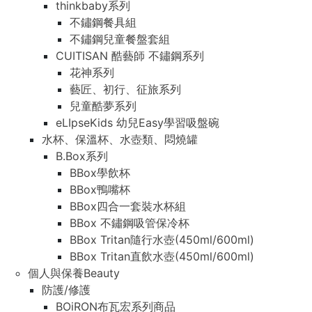
thinkbaby系列
不鏽鋼餐具組
不鏽鋼兒童餐盤套組
CUITISAN 酷藝師 不鏽鋼系列
花神系列
藝匠、初行、征旅系列
兒童酷夢系列
eLIpseKids 幼兒Easy學習吸盤碗
水杯、保溫杯、水壺類、悶燒罐
B.Box系列
BBox學飲杯
BBox鴨嘴杯
BBox四合一套裝水杯組
BBox 不鏽鋼吸管保冷杯
BBox Tritan隨行水壺(450ml/600ml)
BBox Tritan直飲水壺(450ml/600ml)
個人與保養Beauty
防護/修護
BOiRON布瓦宏系列商品