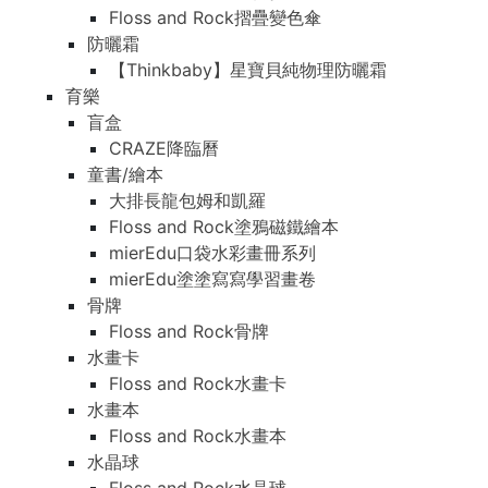
Floss and Rock摺疊變色傘
防曬霜
【Thinkbaby】星寶貝純物理防曬霜
育樂
盲盒
CRAZE降臨曆
童書/繪本
大排長龍包姆和凱羅
Floss and Rock塗鴉磁鐵繪本
mierEdu口袋水彩畫冊系列
mierEdu塗塗寫寫學習畫卷
骨牌
Floss and Rock骨牌
水畫卡
Floss and Rock水畫卡
水畫本
Floss and Rock水畫本
水晶球