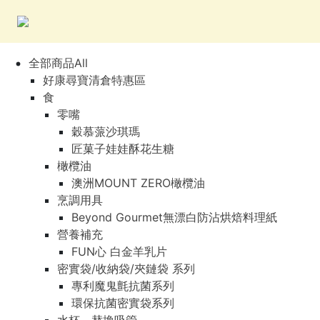
全部商品All
好康尋寶清倉特惠區
食
零嘴
穀慕蒎沙琪瑪
匠菓子娃娃酥花生糖
橄欖油
澳洲MOUNT ZERO橄欖油
烹調用具
Beyond Gourmet無漂白防沾烘焙料理紙
營養補充
FUN心 白金羊乳片
密實袋/收納袋/夾鏈袋 系列
專利魔鬼氈抗菌系列
環保抗菌密實袋系列