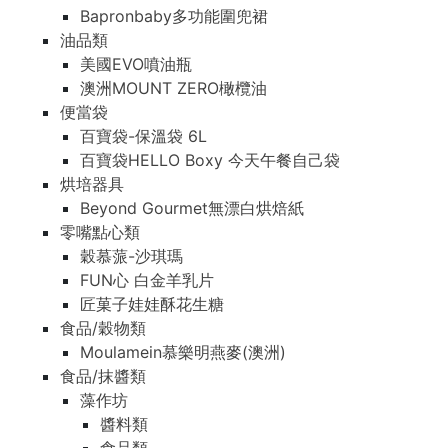
Bapronbaby多功能圍兜裙
油品類
美國EVO噴油瓶
澳洲MOUNT ZERO橄欖油
便當袋
百寶袋-保溫袋 6L
百寶袋HELLO Boxy 今天午餐自己袋
烘培器具
Beyond Gourmet無漂白烘焙紙
零嘴點心類
穀慕蒎-沙琪瑪
FUN心 白金羊乳片
匠菓子娃娃酥花生糖
食品/穀物類
Moulamein慕樂明燕麥(澳洲)
食品/抹醬類
藻作坊
醬料類