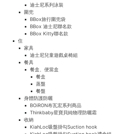
迪士尼系列泳裝
圍兜
BBox旅行圍兜袋
BBox 迪士尼聯名款
BBox Kitty聯名款
住
家具
迪士尼兒童遊戲桌椅組
餐具
餐盒、便當盒
餐盒
蒸盤
餐盤
身體防護防曬
BOiRON布瓦宏系列商品
Thinkbaby星寶貝純物理防曬霜
收納
KiahLoc吸盤掛勾Suction hook