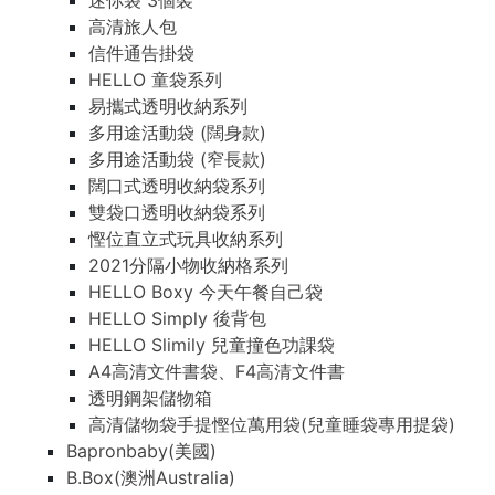
迷你袋 3個裝
高清旅人包
信件通告掛袋
HELLO 童袋系列
易攜式透明收納系列
多用途活動袋 (闊身款)
多用途活動袋 (窄長款)
闊口式透明收納袋系列
雙袋口透明收納袋系列
慳位直立式玩具收納系列
2021分隔小物收納格系列
HELLO Boxy 今天午餐自己袋
HELLO Simply 後背包
HELLO Slimily 兒童撞色功課袋
A4高清文件書袋、F4高清文件書
透明鋼架儲物箱
高清儲物袋手提慳位萬用袋(兒童睡袋專用提袋)
Bapronbaby(美國)
B.Box(澳洲Australia)