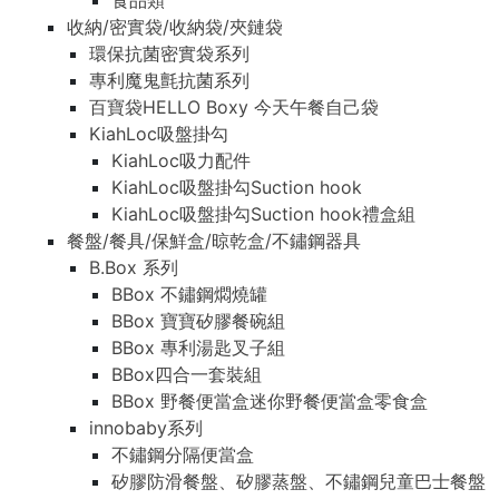
食品類
收納/密實袋/收納袋/夾鏈袋
環保抗菌密實袋系列
專利魔鬼氈抗菌系列
百寶袋HELLO Boxy 今天午餐自己袋
KiahLoc吸盤掛勾
KiahLoc吸力配件
KiahLoc吸盤掛勾Suction hook
KiahLoc吸盤掛勾Suction hook禮盒組
餐盤/餐具/保鮮盒/晾乾盒/不鏽鋼器具
B.Box 系列
BBox 不鏽鋼燜燒罐
BBox 寶寶矽膠餐碗組
BBox 專利湯匙叉子組
BBox四合一套裝組
BBox 野餐便當盒迷你野餐便當盒零食盒
innobaby系列
不鏽鋼分隔便當盒
矽膠防滑餐盤、矽膠蒸盤、不鏽鋼兒童巴士餐盤