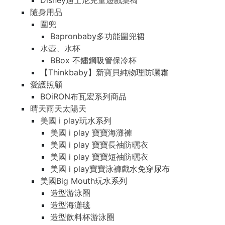
Disney迪士尼兒童遊戲桌椅
隨身用品
圍兜
Bapronbaby多功能圍兜裙
水壺、水杯
BBox 不鏽鋼吸管保冷杯
【Thinkbaby】新寶貝純物理防曬霜
愛護照顧
BOiRON布瓦宏系列商品
晴天雨天太陽天
美國 i play玩水系列
美國 i play 寶寶海灘褲
美國 i play 寶寶長袖防曬衣
美國 i play 寶寶短袖防曬衣
美國 i play寶寶泳褲戲水免穿尿布
美國Big Mouth玩水系列
造型游泳圈
造型海灘毯
造型飲料杯游泳圈