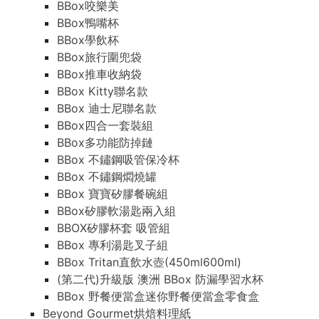
BBox咬樂美
BBox鴨嘴杯
BBox學飲杯
BBox旅行圍兜袋
BBox推車收納袋
BBox Kitty聯名款
BBox 迪士尼聯名款
BBox四合一套裝組
BBox多功能防掉鏈
BBox 不鏽鋼吸管保冷杯
BBox 不鏽鋼燜燒罐
BBox 寶寶矽膠餐碗組
BBox矽膠軟湯匙兩入組
BBOX矽膠杯套 吸管組
BBox 專利湯匙叉子組
BBox Tritan直飲水壺(450ml600ml)
(第二代)升級版 澳洲 BBox 防漏學習水杯
BBox 野餐便當盒迷你野餐便當盒零食盒
Beyond Gourmet烘焙料理紙