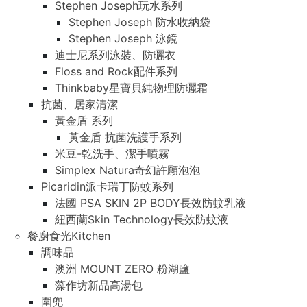
Stephen Joseph玩水系列
Stephen Joseph 防水收納袋
Stephen Joseph 泳鏡
迪士尼系列泳裝、防曬衣
Floss and Rock配件系列
Thinkbaby星寶貝純物理防曬霜
抗菌、居家清潔
黃金盾 系列
黃金盾 抗菌洗護手系列
米豆-乾洗手、潔手噴霧
Simplex Natura奇幻許願泡泡
Picaridin派卡瑞丁防蚊系列
法國 PSA SKIN 2P BODY長效防蚊乳液
紐西蘭Skin Technology長效防蚊液
餐廚食光Kitchen
調味品
澳洲 MOUNT ZERO 粉湖鹽
藻作坊新品高湯包
圍兜