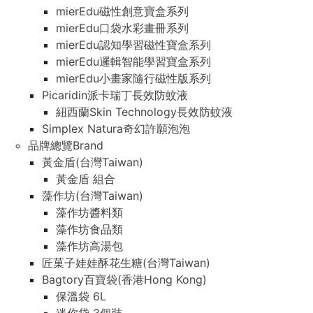
mierEdu磁性創意寶盒系列
mierEdu口袋水彩畫冊系列
mierEdu認知學習磁性寶盒系列
mierEdu邏輯智能學習寶盒系列
mierEdu小畫家隨行磁性版系列
Picaridin派卡瑞丁長效防蚊液
紐西蘭Skin Technology長效防蚊液
Simplex Natura奇幻許願泡泡
品牌總覽Brand
黃金盾(台灣Taiwan)
黃金盾 組合
藻作坊(台灣Taiwan)
藻作坊醬料類
藻作坊食品類
藻作坊高湯包
匠菓子娃娃酥花生糖(台灣Taiwan)
Bagtory百寶袋(香港Hong Kong)
保溫袋 6L