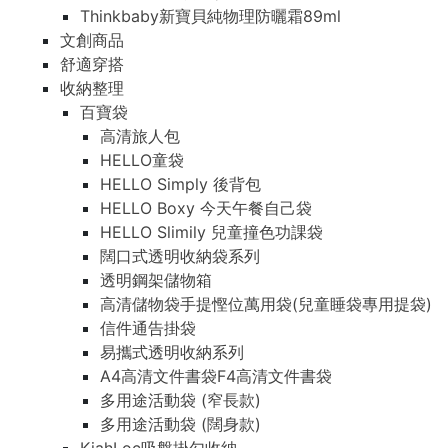
Thinkbaby新寶貝純物理防曬霜89ml
文創商品
舒適穿搭
收納整理
百寶袋
高清旅人包
HELLO童袋
HELLO Simply 後背包
HELLO Boxy 今天午餐自己袋
HELLO Slimily 兒童撞色功課袋
闊口式透明收納袋系列
透明鋼架儲物箱
高清儲物袋手提慳位萬用袋(兒童睡袋專用提袋)
信件通告掛袋
易攜式透明收納系列
A4高清文件書袋F4高清文件書袋
多用途活動袋 (窄長款)
多用途活動袋 (闊身款)