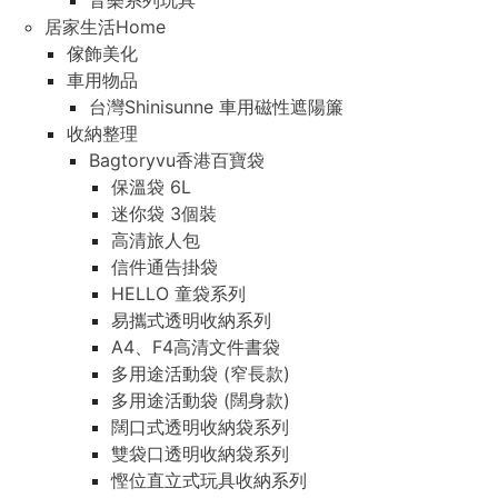
音樂系列玩具
居家生活Home
傢飾美化
車用物品
台灣Shinisunne 車用磁性遮陽簾
收納整理
Bagtoryvu香港百寶袋
保溫袋 6L
迷你袋 3個裝
高清旅人包
信件通告掛袋
HELLO 童袋系列
易攜式透明收納系列
A4、F4高清文件書袋
多用途活動袋 (窄長款)
多用途活動袋 (闊身款)
闊口式透明收納袋系列
雙袋口透明收納袋系列
慳位直立式玩具收納系列