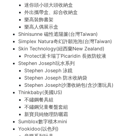
迷你頭小頭大頭收納盒
外出攜帶盒、綜合收納盒
樂高裝飾書架
樂高人偶展示盒
Shinisunne 磁性遮陽簾(台灣Taiwan)
Simplex Natura奇幻許願泡泡(台灣Taiwan)
Skin Technology(紐西蘭New Zealand)
Protect派卡瑞丁Picaridin 長效防蚊液
Stephen Joseph玩水系列
Stephen Joseph 泳鏡
Stephen Joseph 防水收納袋
Stephen Joseph沙灘收納包(含沙灘玩具)
Thinkbaby(美國US)
不鏽鋼餐具組
不鏽鋼兒童餐盤套組
新寶貝純物理防曬霜
Sumblox數字積木mini
Yookidoo(以色列)