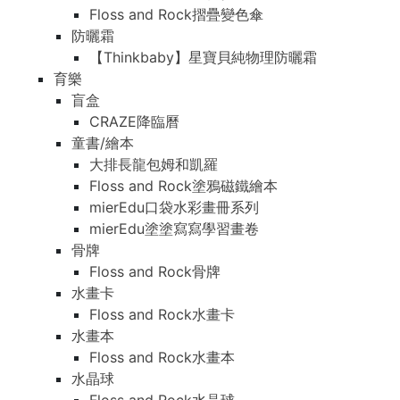
Floss and Rock摺疊變色傘
防曬霜
【Thinkbaby】星寶貝純物理防曬霜
育樂
盲盒
CRAZE降臨曆
童書/繪本
大排長龍包姆和凱羅
Floss and Rock塗鴉磁鐵繪本
mierEdu口袋水彩畫冊系列
mierEdu塗塗寫寫學習畫卷
骨牌
Floss and Rock骨牌
水畫卡
Floss and Rock水畫卡
水畫本
Floss and Rock水畫本
水晶球