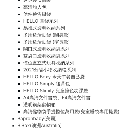
迷你袋 3個裝
高清旅人包
信件通告掛袋
HELLO 童袋系列
易攜式透明收納系列
多用途活動袋 (闊身款)
多用途活動袋 (窄長款)
闊口式透明收納袋系列
雙袋口透明收納袋系列
慳位直立式玩具收納系列
2021分隔小物收納格系列
HELLO Boxy 今天午餐自己袋
HELLO Simply 後背包
HELLO Slimily 兒童撞色功課袋
A4高清文件書袋、F4高清文件書
透明鋼架儲物箱
高清儲物袋手提慳位萬用袋(兒童睡袋專用提袋)
Bapronbaby(美國)
B.Box(澳洲Australia)