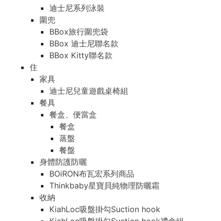
迪士尼系列泳裝
圍兜
BBox旅行圍兜袋
BBox 迪士尼聯名款
BBox Kitty聯名款
住
家具
迪士尼兒童遊戲桌椅組
餐具
餐盒、便當盒
餐盒
蒸盤
餐盤
身體防護防曬
BOiRON布瓦宏系列商品
Thinkbaby星寶貝純物理防曬霜
收納
KiahLoc吸盤掛勾Suction hook