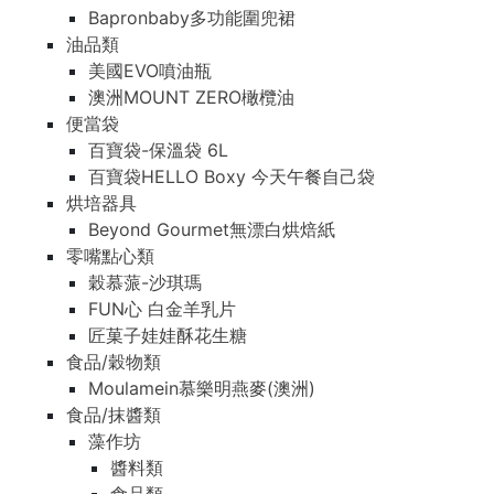
Bapronbaby多功能圍兜裙
油品類
美國EVO噴油瓶
澳洲MOUNT ZERO橄欖油
便當袋
百寶袋-保溫袋 6L
百寶袋HELLO Boxy 今天午餐自己袋
烘培器具
Beyond Gourmet無漂白烘焙紙
零嘴點心類
穀慕蒎-沙琪瑪
FUN心 白金羊乳片
匠菓子娃娃酥花生糖
食品/穀物類
Moulamein慕樂明燕麥(澳洲)
食品/抹醬類
藻作坊
醬料類