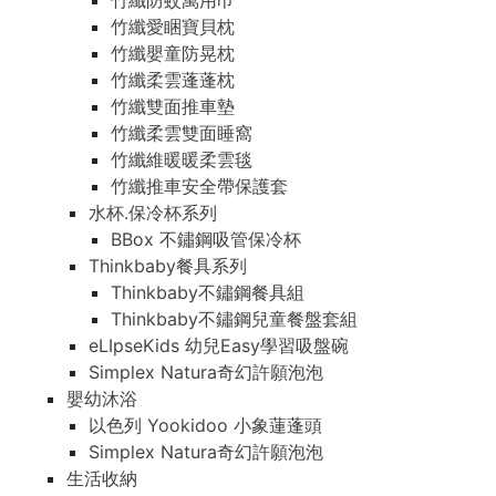
竹纖防蚊萬用巾
竹纖愛睏寶貝枕
竹纖嬰童防晃枕
竹纖柔雲蓬蓬枕
竹纖雙面推車墊
竹纖柔雲雙面睡窩
竹纖維暖暖柔雲毯
竹纖推車安全帶保護套
水杯.保冷杯系列
BBox 不鏽鋼吸管保冷杯
Thinkbaby餐具系列
Thinkbaby不鏽鋼餐具組
Thinkbaby不鏽鋼兒童餐盤套組
eLIpseKids 幼兒Easy學習吸盤碗
Simplex Natura奇幻許願泡泡
嬰幼沐浴
以色列 Yookidoo 小象蓮蓬頭
Simplex Natura奇幻許願泡泡
生活收納