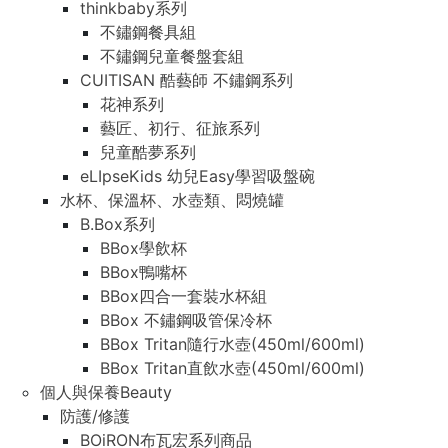
thinkbaby系列
不鏽鋼餐具組
不鏽鋼兒童餐盤套組
CUITISAN 酷藝師 不鏽鋼系列
花神系列
藝匠、初行、征旅系列
兒童酷夢系列
eLIpseKids 幼兒Easy學習吸盤碗
水杯、保溫杯、水壺類、悶燒罐
B.Box系列
BBox學飲杯
BBox鴨嘴杯
BBox四合一套裝水杯組
BBox 不鏽鋼吸管保冷杯
BBox Tritan隨行水壺(450ml/600ml)
BBox Tritan直飲水壺(450ml/600ml)
個人與保養Beauty
防護/修護
BOiRON布瓦宏系列商品