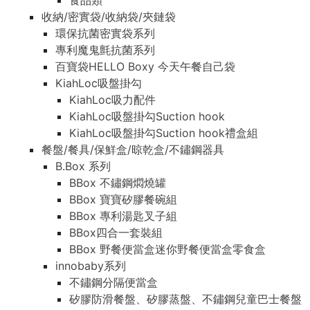
食品類
收納/密實袋/收納袋/夾鏈袋
環保抗菌密實袋系列
專利魔鬼氈抗菌系列
百寶袋HELLO Boxy 今天午餐自己袋
KiahLoc吸盤掛勾
KiahLoc吸力配件
KiahLoc吸盤掛勾Suction hook
KiahLoc吸盤掛勾Suction hook禮盒組
餐盤/餐具/保鮮盒/晾乾盒/不鏽鋼器具
B.Box 系列
BBox 不鏽鋼燜燒罐
BBox 寶寶矽膠餐碗組
BBox 專利湯匙叉子組
BBox四合一套裝組
BBox 野餐便當盒迷你野餐便當盒零食盒
innobaby系列
不鏽鋼分隔便當盒
矽膠防滑餐盤、矽膠蒸盤、不鏽鋼兒童巴士餐盤