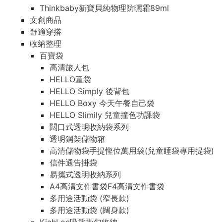
Thinkbaby新寶貝純物理防曬霜89ml
文創商品
舒適穿搭
收納整理
百寶袋
高清旅人包
HELLO童袋
HELLO Simply 後背包
HELLO Boxy 今天午餐自己袋
HELLO Slimily 兒童撞色功課袋
闊口式透明收納袋系列
透明鋼架儲物箱
高清儲物袋手提慳位萬用袋(兒童睡袋專用提袋)
信件通告掛袋
易攜式透明收納系列
A4高清文件書袋F4高清文件書袋
多用途活動袋 (窄長款)
多用途活動袋 (闊身款)