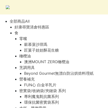
全部商品All
好康尋寶清倉特惠區
食
零嘴
穀慕蒎沙琪瑪
匠菓子娃娃酥花生糖
橄欖油
澳洲MOUNT ZERO橄欖油
烹調用具
Beyond Gourmet無漂白防沾烘焙料理紙
營養補充
FUN心 白金羊乳片
密實袋/收納袋/夾鏈袋 系列
專利魔鬼氈抗菌系列
環保抗菌密實袋系列