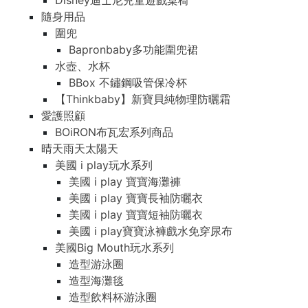
Disney迪士尼兒童遊戲桌椅
隨身用品
圍兜
Bapronbaby多功能圍兜裙
水壺、水杯
BBox 不鏽鋼吸管保冷杯
【Thinkbaby】新寶貝純物理防曬霜
愛護照顧
BOiRON布瓦宏系列商品
晴天雨天太陽天
美國 i play玩水系列
美國 i play 寶寶海灘褲
美國 i play 寶寶長袖防曬衣
美國 i play 寶寶短袖防曬衣
美國 i play寶寶泳褲戲水免穿尿布
美國Big Mouth玩水系列
造型游泳圈
造型海灘毯
造型飲料杯游泳圈