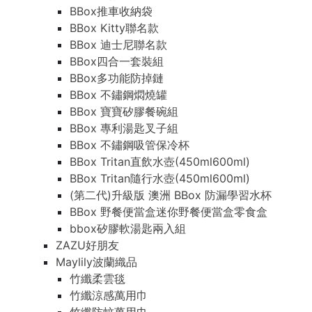
BBox推車收納袋
BBox Kitty聯名款
BBox 迪士尼聯名款
BBox四合一套裝組
BBox多功能防掉鏈
BBox 不鏽鋼燜燒罐
BBox 寶寶矽膠餐碗組
BBox 專利湯匙叉子組
BBox 不鏽鋼吸管保冷杯
BBox Tritan直飲水壺(450ml600ml)
BBox Tritan隨行水壺(450ml600ml)
(第二代)升級版 澳洲 BBox 防漏學習水杯
BBox 野餐便當盒迷你野餐便當盒零食盒
bbox矽膠軟湯匙兩入組
ZAZU好朋友
Maylily波蘭織品
竹纖柔雲毯
竹纖涼感萬用巾