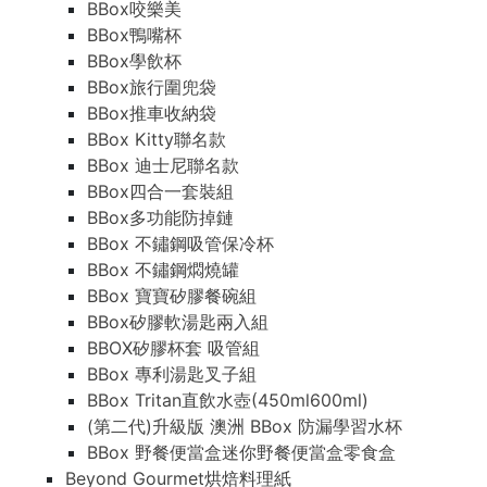
BBox咬樂美
BBox鴨嘴杯
BBox學飲杯
BBox旅行圍兜袋
BBox推車收納袋
BBox Kitty聯名款
BBox 迪士尼聯名款
BBox四合一套裝組
BBox多功能防掉鏈
BBox 不鏽鋼吸管保冷杯
BBox 不鏽鋼燜燒罐
BBox 寶寶矽膠餐碗組
BBox矽膠軟湯匙兩入組
BBOX矽膠杯套 吸管組
BBox 專利湯匙叉子組
BBox Tritan直飲水壺(450ml600ml)
(第二代)升級版 澳洲 BBox 防漏學習水杯
BBox 野餐便當盒迷你野餐便當盒零食盒
Beyond Gourmet烘焙料理紙