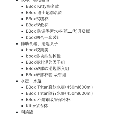
水杯、替換吸管
BBox Kitty聯名款
BBox 迪士尼聯名款
BBox鴨嘴杯
BBox學飲杯
BBox 防漏學習水杯(第二代)升級版
bbox四合一套裝組
輔助食器、湯匙叉子
bbox咬樂美
bbox多功能防掉鏈
BBox專利湯匙叉子組
BBox矽膠軟湯匙兩入組
BBox矽膠杯套 吸管組
水壺、水瓶
BBox Tritan直飲水壺(450ml600ml)
BBox Tritan隨行水壺(450ml600ml)
BBox 不鏽鋼吸管保冷杯
Kitty保冷杯
悶燒罐