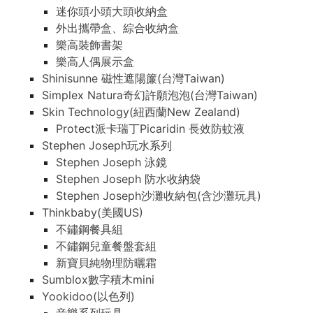
迷你頭小頭大頭收納盒
外出攜帶盒、綜合收納盒
樂高裝飾書架
樂高人偶展示盒
Shinisunne 磁性遮陽簾(台灣Taiwan)
Simplex Natura奇幻許願泡泡(台灣Taiwan)
Skin Technology(紐西蘭New Zealand)
Protect派卡瑞丁Picaridin 長效防蚊液
Stephen Joseph玩水系列
Stephen Joseph 泳鏡
Stephen Joseph 防水收納袋
Stephen Joseph沙灘收納包(含沙灘玩具)
Thinkbaby(美國US)
不鏽鋼餐具組
不鏽鋼兒童餐盤套組
新寶貝純物理防曬霜
Sumblox數字積木mini
Yookidoo(以色列)