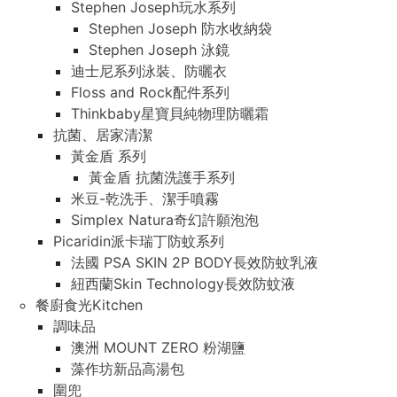
Stephen Joseph玩水系列
Stephen Joseph 防水收納袋
Stephen Joseph 泳鏡
迪士尼系列泳裝、防曬衣
Floss and Rock配件系列
Thinkbaby星寶貝純物理防曬霜
抗菌、居家清潔
黃金盾 系列
黃金盾 抗菌洗護手系列
米豆-乾洗手、潔手噴霧
Simplex Natura奇幻許願泡泡
Picaridin派卡瑞丁防蚊系列
法國 PSA SKIN 2P BODY長效防蚊乳液
紐西蘭Skin Technology長效防蚊液
餐廚食光Kitchen
調味品
澳洲 MOUNT ZERO 粉湖鹽
藻作坊新品高湯包
圍兜