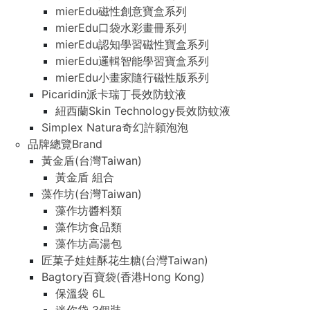
mierEdu磁性創意寶盒系列
mierEdu口袋水彩畫冊系列
mierEdu認知學習磁性寶盒系列
mierEdu邏輯智能學習寶盒系列
mierEdu小畫家隨行磁性版系列
Picaridin派卡瑞丁長效防蚊液
紐西蘭Skin Technology長效防蚊液
Simplex Natura奇幻許願泡泡
品牌總覽Brand
黃金盾(台灣Taiwan)
黃金盾 組合
藻作坊(台灣Taiwan)
藻作坊醬料類
藻作坊食品類
藻作坊高湯包
匠菓子娃娃酥花生糖(台灣Taiwan)
Bagtory百寶袋(香港Hong Kong)
保溫袋 6L