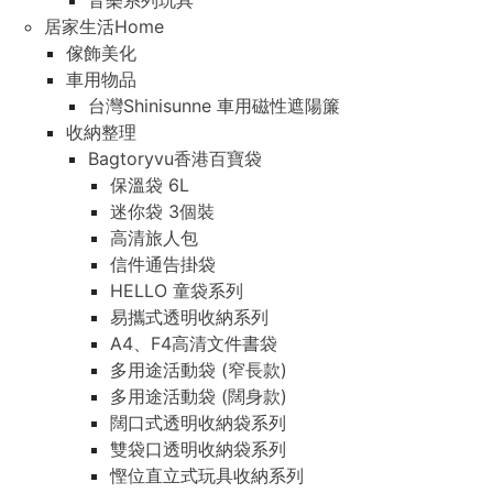
音樂系列玩具
居家生活Home
傢飾美化
車用物品
台灣Shinisunne 車用磁性遮陽簾
收納整理
Bagtoryvu香港百寶袋
保溫袋 6L
迷你袋 3個裝
高清旅人包
信件通告掛袋
HELLO 童袋系列
易攜式透明收納系列
A4、F4高清文件書袋
多用途活動袋 (窄長款)
多用途活動袋 (闊身款)
闊口式透明收納袋系列
雙袋口透明收納袋系列
慳位直立式玩具收納系列