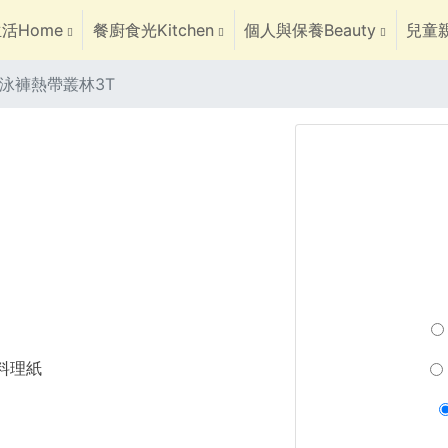
活Home
餐廚食光Kitchen
個人與保養Beauty
兒童親
泳褲熱帶叢林3T
焙料理紙