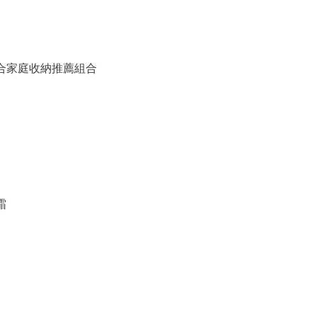
備組合家庭收納推薦組合
霜