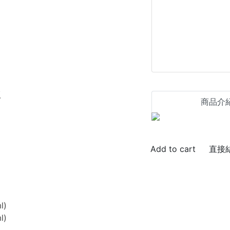
版
商品介
直接
l)
l)