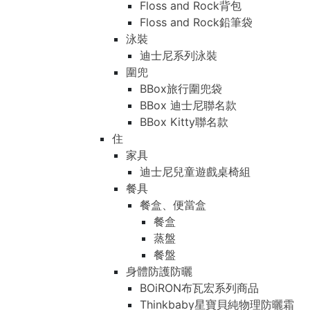
Floss and Rock背包
Floss and Rock鉛筆袋
泳裝
迪士尼系列泳裝
圍兜
BBox旅行圍兜袋
BBox 迪士尼聯名款
BBox Kitty聯名款
住
家具
迪士尼兒童遊戲桌椅組
餐具
餐盒、便當盒
餐盒
蒸盤
餐盤
身體防護防曬
BOiRON布瓦宏系列商品
Thinkbaby星寶貝純物理防曬霜