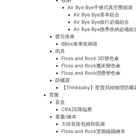
收納
Air Bye Bye手捲式真空壓縮袋
Air Bye Bye基本組合
Air Bye Bye旅行必備組合
Air Bye Bye換季收納必
嬰兒推車
BBox推車收納袋
雨具
Floss and Rock 3D變色傘
Floss and Rock魔術變色傘
Floss and Rock摺疊變色傘
防曬霜
【Thinkbaby】星寶貝純物理防曬
育樂
盲盒
CRAZE降臨曆
童書/繪本
大排長龍包姆和凱羅
Floss and Rock塗鴉磁鐵繪本