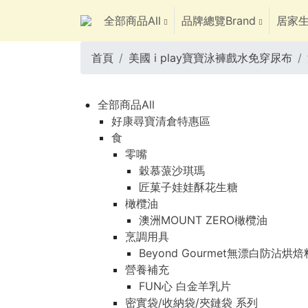
全部商品All
品牌總覽Brand
居家生
首頁
美國 i play寶寶泳褲戲水免穿尿布
全部商品All
好康尋寶清倉特惠區
食
零嘴
穀慕蒎沙琪瑪
匠菓子娃娃酥花生糖
橄欖油
澳洲MOUNT ZERO橄欖油
烹調用具
Beyond Gourmet無漂白防沾烘
營養補充
FUN心 白金羊乳片
密實袋/收納袋/夾鏈袋 系列