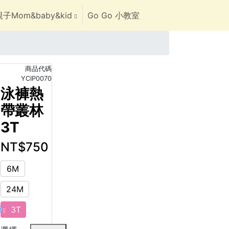
子Mom&baby&kid
Go Go 小教室
商品代碼
YCIP0070
泳褲熱
帶叢林
3T
NT$750
6M
24M
3T