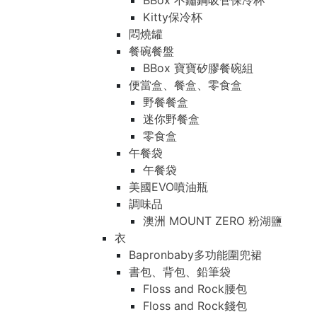
BBox 不鏽鋼吸管保冷杯
Kitty保冷杯
悶燒罐
餐碗餐盤
BBox 寶寶矽膠餐碗組
便當盒、餐盒、零食盒
野餐餐盒
迷你野餐盒
零食盒
午餐袋
午餐袋
美國EVO噴油瓶
調味品
澳洲 MOUNT ZERO 粉湖鹽
衣
Bapronbaby多功能圍兜裙
書包、背包、鉛筆袋
Floss and Rock腰包
Floss and Rock錢包