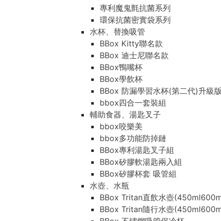
專利魔鬼氈抗菌系列
環保抗菌密實袋系列
水杯、替換吸管
BBox Kitty聯名款
BBox 迪士尼聯名款
BBox鴨嘴杯
BBox學飲杯
BBox 防漏學習水杯(第二代)升級
bbox四合一套裝組
輔助食器、湯匙叉子
bbox咬樂美
bbox多功能防掉鏈
BBox專利湯匙叉子組
BBox矽膠軟湯匙兩入組
BBox矽膠杯套 吸管組
水壺、水瓶
BBox Tritan直飲水壺(450ml600m
BBox Tritan隨行水壺(450ml600m