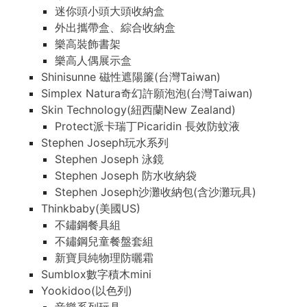
迷你頭小頭大頭收納盒
外出攜帶盒、綜合收納盒
樂高裝飾書架
樂高人偶展示盒
Shinisunne 磁性遮陽簾(台灣Taiwan)
Simplex Natura奇幻許願泡泡(台灣Taiwan)
Skin Technology(紐西蘭New Zealand)
Protect派卡瑞丁Picaridin 長效防蚊液
Stephen Joseph玩水系列
Stephen Joseph 泳鏡
Stephen Joseph 防水收納袋
Stephen Joseph沙灘收納包(含沙灘玩具)
Thinkbaby(美國US)
不鏽鋼餐具組
不鏽鋼兒童餐盤套組
新寶貝純物理防曬霜
Sumblox數字積木mini
Yookidoo(以色列)