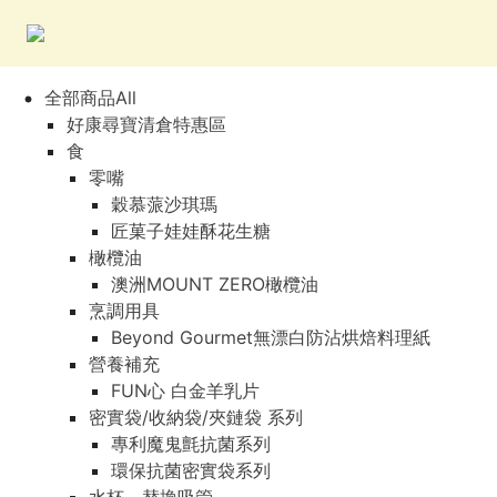
全部商品All
好康尋寶清倉特惠區
食
零嘴
穀慕蒎沙琪瑪
匠菓子娃娃酥花生糖
橄欖油
澳洲MOUNT ZERO橄欖油
烹調用具
Beyond Gourmet無漂白防沾烘焙料理紙
營養補充
FUN心 白金羊乳片
密實袋/收納袋/夾鏈袋 系列
專利魔鬼氈抗菌系列
環保抗菌密實袋系列