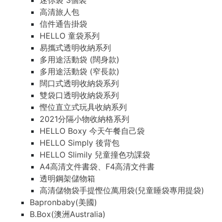
迷你袋 3個裝
高清旅人包
信件通告掛袋
HELLO 童袋系列
易攜式透明收納系列
多用途活動袋 (闊身款)
多用途活動袋 (窄長款)
闊口式透明收納袋系列
雙袋口透明收納袋系列
慳位直立式玩具收納系列
2021分隔小物收納格系列
HELLO Boxy 今天午餐自己袋
HELLO Simply 後背包
HELLO Slimily 兒童撞色功課袋
A4高清文件書袋、F4高清文件書
透明鋼架儲物箱
高清儲物袋手提慳位萬用袋(兒童睡袋專用提袋)
Bapronbaby(美國)
B.Box(澳洲Australia)