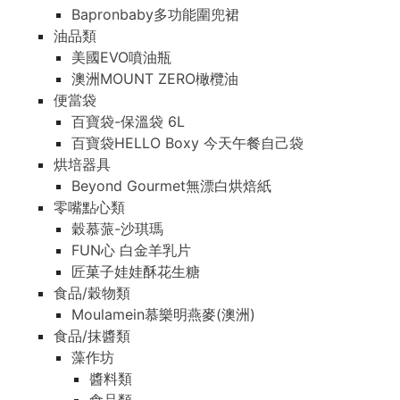
Bapronbaby多功能圍兜裙
油品類
美國EVO噴油瓶
澳洲MOUNT ZERO橄欖油
便當袋
百寶袋-保溫袋 6L
百寶袋HELLO Boxy 今天午餐自己袋
烘培器具
Beyond Gourmet無漂白烘焙紙
零嘴點心類
穀慕蒎-沙琪瑪
FUN心 白金羊乳片
匠菓子娃娃酥花生糖
食品/穀物類
Moulamein慕樂明燕麥(澳洲)
食品/抹醬類
藻作坊
醬料類