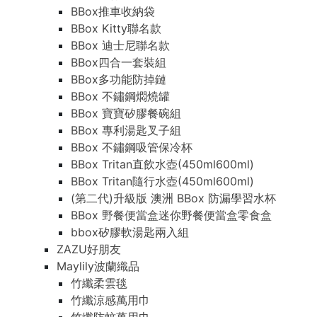
BBox推車收納袋
BBox Kitty聯名款
BBox 迪士尼聯名款
BBox四合一套裝組
BBox多功能防掉鏈
BBox 不鏽鋼燜燒罐
BBox 寶寶矽膠餐碗組
BBox 專利湯匙叉子組
BBox 不鏽鋼吸管保冷杯
BBox Tritan直飲水壺(450ml600ml)
BBox Tritan隨行水壺(450ml600ml)
(第二代)升級版 澳洲 BBox 防漏學習水杯
BBox 野餐便當盒迷你野餐便當盒零食盒
bbox矽膠軟湯匙兩入組
ZAZU好朋友
Maylily波蘭織品
竹纖柔雲毯
竹纖涼感萬用巾