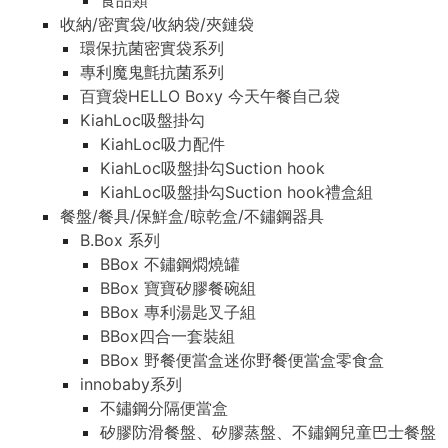
食品類
收納/密實袋/收納袋/夾鏈袋
環保抗菌密實袋系列
專利魔鬼氈抗菌系列
百寶袋HELLO Boxy 今天午餐自己袋
KiahLoc吸盤掛勾
KiahLoc吸力配件
KiahLoc吸盤掛勾Suction hook
KiahLoc吸盤掛勾Suction hook禮盒組
餐盤/餐具/保鮮盒/晾乾盒/不鏽鋼器具
B.Box 系列
BBox 不鏽鋼燜燒罐
BBox 寶寶矽膠餐碗組
BBox 專利湯匙叉子組
BBox四合一套裝組
BBox 野餐便當盒迷你野餐便當盒零食盒
innobaby系列
不鏽鋼分隔便當盒
矽膠防滑餐盤、矽膠蒸盤、不鏽鋼兒童巴士餐盤