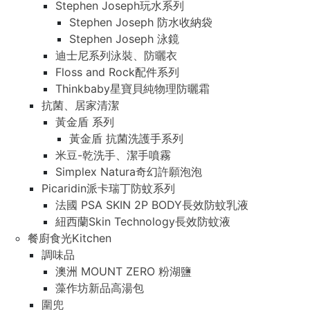
Stephen Joseph玩水系列
Stephen Joseph 防水收納袋
Stephen Joseph 泳鏡
迪士尼系列泳裝、防曬衣
Floss and Rock配件系列
Thinkbaby星寶貝純物理防曬霜
抗菌、居家清潔
黃金盾 系列
黃金盾 抗菌洗護手系列
米豆-乾洗手、潔手噴霧
Simplex Natura奇幻許願泡泡
Picaridin派卡瑞丁防蚊系列
法國 PSA SKIN 2P BODY長效防蚊乳液
紐西蘭Skin Technology長效防蚊液
餐廚食光Kitchen
調味品
澳洲 MOUNT ZERO 粉湖鹽
藻作坊新品高湯包
圍兜