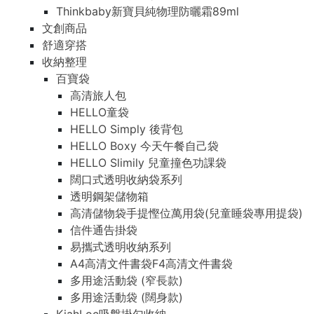
Thinkbaby新寶貝純物理防曬霜89ml
文創商品
舒適穿搭
收納整理
百寶袋
高清旅人包
HELLO童袋
HELLO Simply 後背包
HELLO Boxy 今天午餐自己袋
HELLO Slimily 兒童撞色功課袋
闊口式透明收納袋系列
透明鋼架儲物箱
高清儲物袋手提慳位萬用袋(兒童睡袋專用提袋)
信件通告掛袋
易攜式透明收納系列
A4高清文件書袋F4高清文件書袋
多用途活動袋 (窄長款)
多用途活動袋 (闊身款)