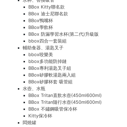
水杯、替換吸管
BBox Kitty聯名款
BBox 迪士尼聯名款
BBox鴨嘴杯
BBox學飲杯
BBox 防漏學習水杯(第二代)升級版
bbox四合一套裝組
輔助食器、湯匙叉子
bbox咬樂美
bbox多功能防掉鏈
BBox專利湯匙叉子組
BBox矽膠軟湯匙兩入組
BBox矽膠杯套 吸管組
水壺、水瓶
BBox Tritan直飲水壺(450ml600ml)
BBox Tritan隨行水壺(450ml600ml)
BBox 不鏽鋼吸管保冷杯
Kitty保冷杯
悶燒罐