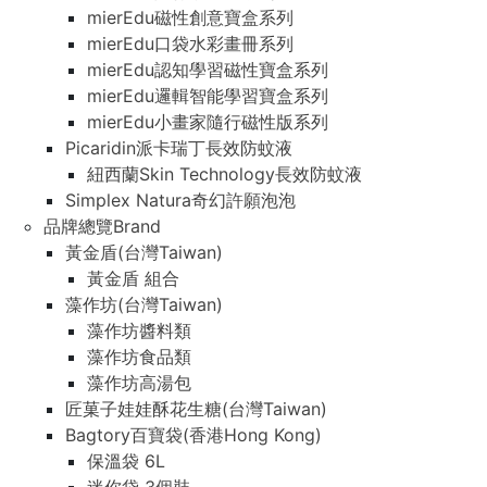
mierEdu磁性創意寶盒系列
mierEdu口袋水彩畫冊系列
mierEdu認知學習磁性寶盒系列
mierEdu邏輯智能學習寶盒系列
mierEdu小畫家隨行磁性版系列
Picaridin派卡瑞丁長效防蚊液
紐西蘭Skin Technology長效防蚊液
Simplex Natura奇幻許願泡泡
品牌總覽Brand
黃金盾(台灣Taiwan)
黃金盾 組合
藻作坊(台灣Taiwan)
藻作坊醬料類
藻作坊食品類
藻作坊高湯包
匠菓子娃娃酥花生糖(台灣Taiwan)
Bagtory百寶袋(香港Hong Kong)
保溫袋 6L