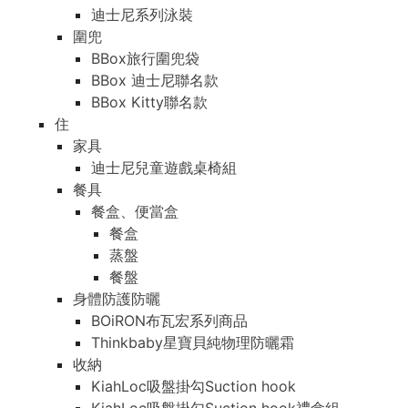
迪士尼系列泳裝
圍兜
BBox旅行圍兜袋
BBox 迪士尼聯名款
BBox Kitty聯名款
住
家具
迪士尼兒童遊戲桌椅組
餐具
餐盒、便當盒
餐盒
蒸盤
餐盤
身體防護防曬
BOiRON布瓦宏系列商品
Thinkbaby星寶貝純物理防曬霜
收納
KiahLoc吸盤掛勾Suction hook