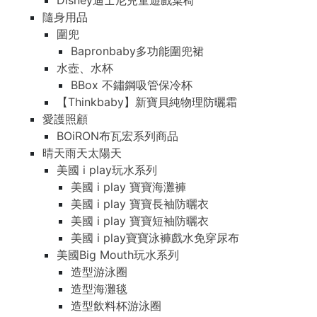
Disney迪士尼兒童遊戲桌椅
隨身用品
圍兜
Bapronbaby多功能圍兜裙
水壺、水杯
BBox 不鏽鋼吸管保冷杯
【Thinkbaby】新寶貝純物理防曬霜
愛護照顧
BOiRON布瓦宏系列商品
晴天雨天太陽天
美國 i play玩水系列
美國 i play 寶寶海灘褲
美國 i play 寶寶長袖防曬衣
美國 i play 寶寶短袖防曬衣
美國 i play寶寶泳褲戲水免穿尿布
美國Big Mouth玩水系列
造型游泳圈
造型海灘毯
造型飲料杯游泳圈