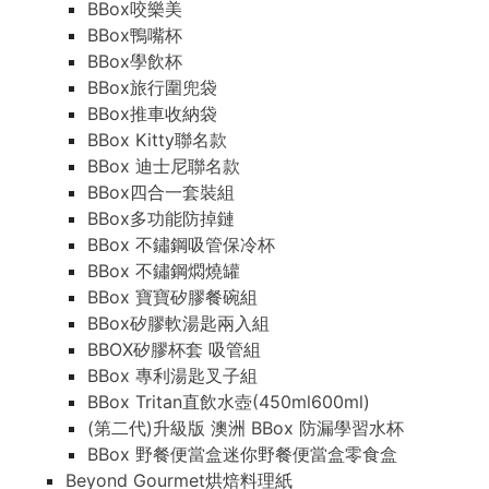
BBox咬樂美
BBox鴨嘴杯
BBox學飲杯
BBox旅行圍兜袋
BBox推車收納袋
BBox Kitty聯名款
BBox 迪士尼聯名款
BBox四合一套裝組
BBox多功能防掉鏈
BBox 不鏽鋼吸管保冷杯
BBox 不鏽鋼燜燒罐
BBox 寶寶矽膠餐碗組
BBox矽膠軟湯匙兩入組
BBOX矽膠杯套 吸管組
BBox 專利湯匙叉子組
BBox Tritan直飲水壺(450ml600ml)
(第二代)升級版 澳洲 BBox 防漏學習水杯
BBox 野餐便當盒迷你野餐便當盒零食盒
Beyond Gourmet烘焙料理紙