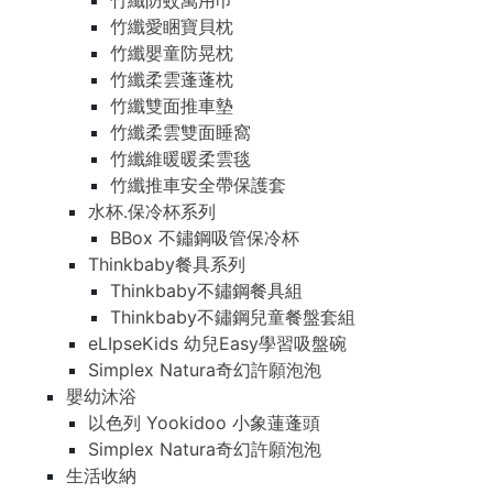
竹纖防蚊萬用巾
竹纖愛睏寶貝枕
竹纖嬰童防晃枕
竹纖柔雲蓬蓬枕
竹纖雙面推車墊
竹纖柔雲雙面睡窩
竹纖維暖暖柔雲毯
竹纖推車安全帶保護套
水杯.保冷杯系列
BBox 不鏽鋼吸管保冷杯
Thinkbaby餐具系列
Thinkbaby不鏽鋼餐具組
Thinkbaby不鏽鋼兒童餐盤套組
eLIpseKids 幼兒Easy學習吸盤碗
Simplex Natura奇幻許願泡泡
嬰幼沐浴
以色列 Yookidoo 小象蓮蓬頭
Simplex Natura奇幻許願泡泡
生活收納