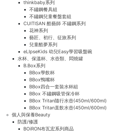
thinkbaby系列
不鏽鋼餐具組
不鏽鋼兒童餐盤套組
CUITISAN 酷藝師 不鏽鋼系列
花神系列
藝匠、初行、征旅系列
兒童酷夢系列
eLIpseKids 幼兒Easy學習吸盤碗
水杯、保溫杯、水壺類、悶燒罐
B.Box系列
BBox學飲杯
BBox鴨嘴杯
BBox四合一套裝水杯組
BBox 不鏽鋼吸管保冷杯
BBox Tritan隨行水壺(450ml/600ml)
BBox Tritan直飲水壺(450ml/600ml)
個人與保養Beauty
防護/修護
BOiRON布瓦宏系列商品