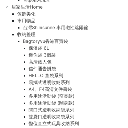
音樂系列玩具
居家生活Home
傢飾美化
車用物品
台灣Shinisunne 車用磁性遮陽簾
收納整理
Bagtoryvu香港百寶袋
保溫袋 6L
迷你袋 3個裝
高清旅人包
信件通告掛袋
HELLO 童袋系列
易攜式透明收納系列
A4、F4高清文件書袋
多用途活動袋 (窄長款)
多用途活動袋 (闊身款)
闊口式透明收納袋系列
雙袋口透明收納袋系列
慳位直立式玩具收納系列