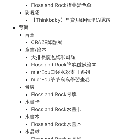
Floss and Rock摺疊變色傘
防曬霜
【Thinkbaby】星寶貝純物理防曬霜
育樂
盲盒
CRAZE降臨曆
童書/繪本
大排長龍包姆和凱羅
Floss and Rock塗鴉磁鐵繪本
mierEdu口袋水彩畫冊系列
mierEdu塗塗寫寫學習畫卷
骨牌
Floss and Rock骨牌
水畫卡
Floss and Rock水畫卡
水畫本
Floss and Rock水畫本
水晶球