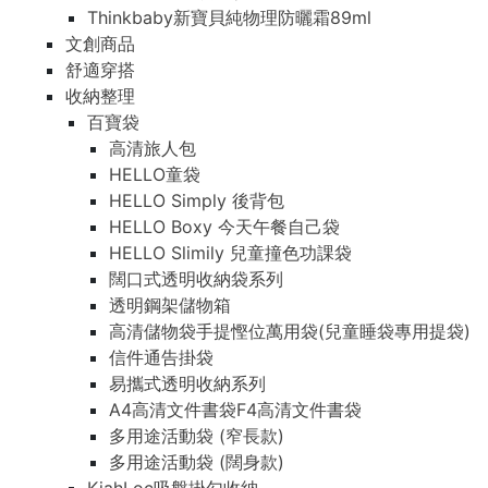
Thinkbaby新寶貝純物理防曬霜89ml
文創商品
舒適穿搭
收納整理
百寶袋
高清旅人包
HELLO童袋
HELLO Simply 後背包
HELLO Boxy 今天午餐自己袋
HELLO Slimily 兒童撞色功課袋
闊口式透明收納袋系列
透明鋼架儲物箱
高清儲物袋手提慳位萬用袋(兒童睡袋專用提袋)
信件通告掛袋
易攜式透明收納系列
A4高清文件書袋F4高清文件書袋
多用途活動袋 (窄長款)
多用途活動袋 (闊身款)