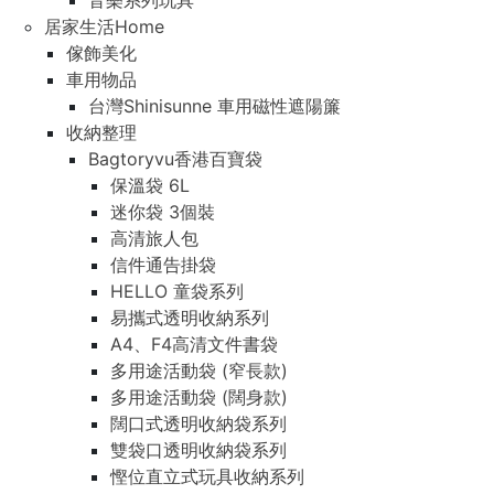
音樂系列玩具
居家生活Home
傢飾美化
車用物品
台灣Shinisunne 車用磁性遮陽簾
收納整理
Bagtoryvu香港百寶袋
保溫袋 6L
迷你袋 3個裝
高清旅人包
信件通告掛袋
HELLO 童袋系列
易攜式透明收納系列
A4、F4高清文件書袋
多用途活動袋 (窄長款)
多用途活動袋 (闊身款)
闊口式透明收納袋系列
雙袋口透明收納袋系列
慳位直立式玩具收納系列