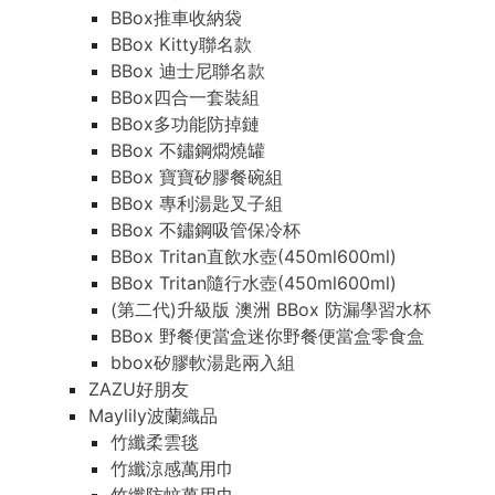
BBox推車收納袋
BBox Kitty聯名款
BBox 迪士尼聯名款
BBox四合一套裝組
BBox多功能防掉鏈
BBox 不鏽鋼燜燒罐
BBox 寶寶矽膠餐碗組
BBox 專利湯匙叉子組
BBox 不鏽鋼吸管保冷杯
BBox Tritan直飲水壺(450ml600ml)
BBox Tritan隨行水壺(450ml600ml)
(第二代)升級版 澳洲 BBox 防漏學習水杯
BBox 野餐便當盒迷你野餐便當盒零食盒
bbox矽膠軟湯匙兩入組
ZAZU好朋友
Maylily波蘭織品
竹纖柔雲毯
竹纖涼感萬用巾