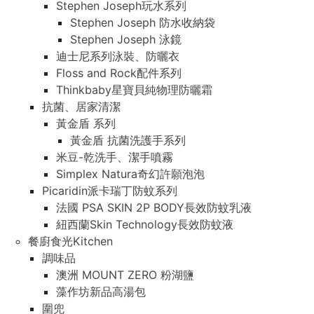
Stephen Joseph玩水系列
Stephen Joseph 防水收納袋
Stephen Joseph 泳鏡
迪士尼系列泳裝、防曬衣
Floss and Rock配件系列
Thinkbaby星寶貝純物理防曬霜
抗菌、居家清潔
黃金盾 系列
黃金盾 抗菌洗護手系列
米豆-乾洗手、潔手噴霧
Simplex Natura奇幻許願泡泡
Picaridin派卡瑞丁防蚊系列
法國 PSA SKIN 2P BODY長效防蚊乳液
紐西蘭Skin Technology長效防蚊液
餐廚食光Kitchen
調味品
澳洲 MOUNT ZERO 粉湖鹽
藻作坊新品高湯包
圍兜