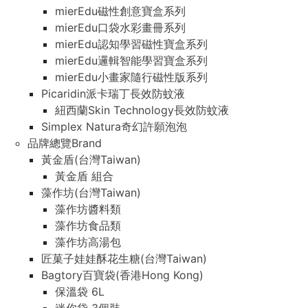
mierEdu磁性創意寶盒系列
mierEdu口袋水彩畫冊系列
mierEdu認知學習磁性寶盒系列
mierEdu邏輯智能學習寶盒系列
mierEdu小畫家隨行磁性版系列
Picaridin派卡瑞丁長效防蚊液
紐西蘭Skin Technology長效防蚊液
Simplex Natura奇幻許願泡泡
品牌總覽Brand
黃金盾(台灣Taiwan)
黃金盾 組合
藻作坊(台灣Taiwan)
藻作坊醬料類
藻作坊食品類
藻作坊高湯包
匠菓子娃娃酥花生糖(台灣Taiwan)
Bagtory百寶袋(香港Hong Kong)
保溫袋 6L