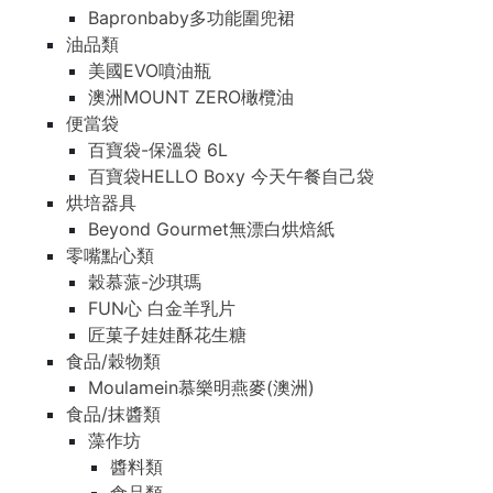
Bapronbaby多功能圍兜裙
油品類
美國EVO噴油瓶
澳洲MOUNT ZERO橄欖油
便當袋
百寶袋-保溫袋 6L
百寶袋HELLO Boxy 今天午餐自己袋
烘培器具
Beyond Gourmet無漂白烘焙紙
零嘴點心類
穀慕蒎-沙琪瑪
FUN心 白金羊乳片
匠菓子娃娃酥花生糖
食品/穀物類
Moulamein慕樂明燕麥(澳洲)
食品/抹醬類
藻作坊
醬料類