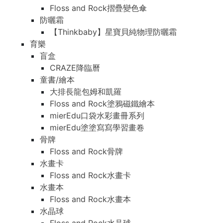
Floss and Rock摺疊變色傘
防曬霜
【Thinkbaby】星寶貝純物理防曬霜
育樂
盲盒
CRAZE降臨曆
童書/繪本
大排長龍包姆和凱羅
Floss and Rock塗鴉磁鐵繪本
mierEdu口袋水彩畫冊系列
mierEdu塗塗寫寫學習畫卷
骨牌
Floss and Rock骨牌
水畫卡
Floss and Rock水畫卡
水畫本
Floss and Rock水畫本
水晶球