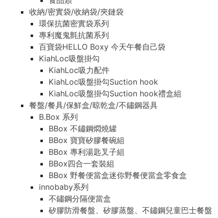
食品類
收納/密實袋/收納袋/夾鏈袋
環保抗菌密實袋系列
專利魔鬼氈抗菌系列
百寶袋HELLO Boxy 今天午餐自己袋
KiahLoc吸盤掛勾
KiahLoc吸力配件
KiahLoc吸盤掛勾Suction hook
KiahLoc吸盤掛勾Suction hook禮盒組
餐盤/餐具/保鮮盒/晾乾盒/不鏽鋼器具
B.Box 系列
BBox 不鏽鋼燜燒罐
BBox 寶寶矽膠餐碗組
BBox 專利湯匙叉子組
BBox四合一套裝組
BBox 野餐便當盒迷你野餐便當盒零食盒
innobaby系列
不鏽鋼分隔便當盒
矽膠防滑餐盤、矽膠蒸盤、不鏽鋼兒童巴士餐盤