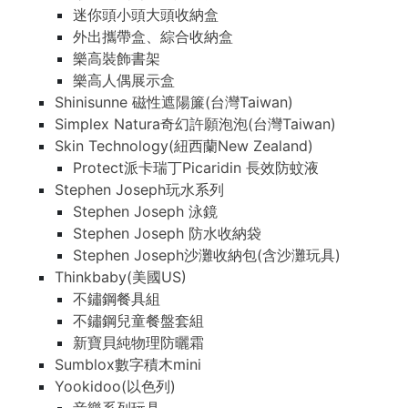
迷你頭小頭大頭收納盒
外出攜帶盒、綜合收納盒
樂高裝飾書架
樂高人偶展示盒
Shinisunne 磁性遮陽簾(台灣Taiwan)
Simplex Natura奇幻許願泡泡(台灣Taiwan)
Skin Technology(紐西蘭New Zealand)
Protect派卡瑞丁Picaridin 長效防蚊液
Stephen Joseph玩水系列
Stephen Joseph 泳鏡
Stephen Joseph 防水收納袋
Stephen Joseph沙灘收納包(含沙灘玩具)
Thinkbaby(美國US)
不鏽鋼餐具組
不鏽鋼兒童餐盤套組
新寶貝純物理防曬霜
Sumblox數字積木mini
Yookidoo(以色列)