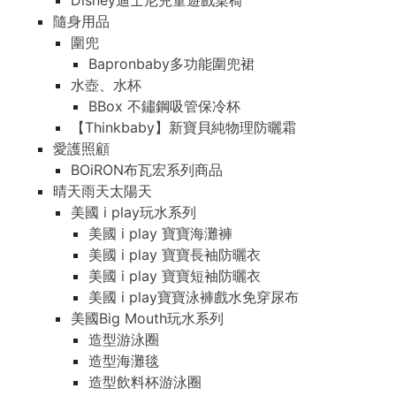
Disney迪士尼兒童遊戲桌椅
隨身用品
圍兜
Bapronbaby多功能圍兜裙
水壺、水杯
BBox 不鏽鋼吸管保冷杯
【Thinkbaby】新寶貝純物理防曬霜
愛護照顧
BOiRON布瓦宏系列商品
晴天雨天太陽天
美國 i play玩水系列
美國 i play 寶寶海灘褲
美國 i play 寶寶長袖防曬衣
美國 i play 寶寶短袖防曬衣
美國 i play寶寶泳褲戲水免穿尿布
美國Big Mouth玩水系列
造型游泳圈
造型海灘毯
造型飲料杯游泳圈