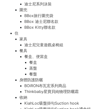
迪士尼系列泳裝
圍兜
BBox旅行圍兜袋
BBox 迪士尼聯名款
BBox Kitty聯名款
住
家具
迪士尼兒童遊戲桌椅組
餐具
餐盒、便當盒
餐盒
蒸盤
餐盤
身體防護防曬
BOiRON布瓦宏系列商品
Thinkbaby星寶貝純物理防曬霜
收納
KiahLoc吸盤掛勾Suction hook