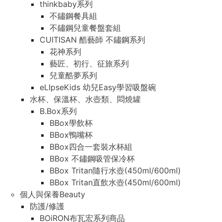
thinkbaby系列
不鏽鋼餐具組
不鏽鋼兒童餐盤套組
CUITISAN 酷藝師 不鏽鋼系列
花神系列
藝匠、初行、征旅系列
兒童酷夢系列
eLIpseKids 幼兒Easy學習吸盤碗
水杯、保溫杯、水壺類、悶燒罐
B.Box系列
BBox學飲杯
BBox鴨嘴杯
BBox四合一套裝水杯組
BBox 不鏽鋼吸管保冷杯
BBox Tritan隨行水壺(450ml/600ml)
BBox Tritan直飲水壺(450ml/600ml)
個人與保養Beauty
防護/修護
BOiRON布瓦宏系列商品