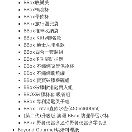
BBox咬樂美
BBox鴨嘴杯
BBox學飲杯
BBox旅行圍兜袋
BBox推車收納袋
BBox Kitty聯名款
BBox 迪士尼聯名款
BBox四合一套裝組
BBox多功能防掉鏈
BBox 不鏽鋼吸管保冷杯
BBox 不鏽鋼燜燒罐
BBox 寶寶矽膠餐碗組
BBox矽膠軟湯匙兩入組
BBOX矽膠杯套 吸管組
BBox 專利湯匙叉子組
BBox Tritan直飲水壺(450ml600ml)
(第二代)升級版 澳洲 BBox 防漏學習水杯
BBox 野餐便當盒迷你野餐便當盒零食盒
Beyond Gourmet烘焙料理紙