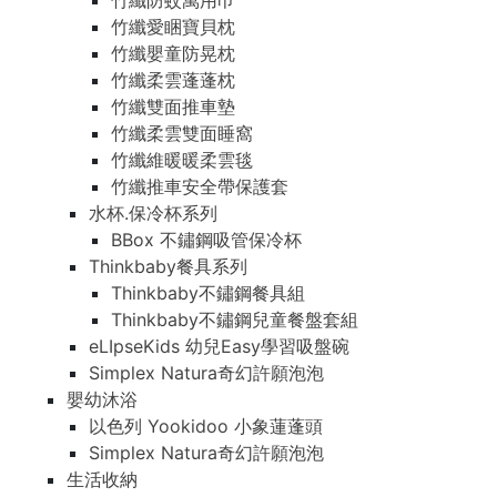
竹纖防蚊萬用巾
竹纖愛睏寶貝枕
竹纖嬰童防晃枕
竹纖柔雲蓬蓬枕
竹纖雙面推車墊
竹纖柔雲雙面睡窩
竹纖維暖暖柔雲毯
竹纖推車安全帶保護套
水杯.保冷杯系列
BBox 不鏽鋼吸管保冷杯
Thinkbaby餐具系列
Thinkbaby不鏽鋼餐具組
Thinkbaby不鏽鋼兒童餐盤套組
eLIpseKids 幼兒Easy學習吸盤碗
Simplex Natura奇幻許願泡泡
嬰幼沐浴
以色列 Yookidoo 小象蓮蓬頭
Simplex Natura奇幻許願泡泡
生活收納