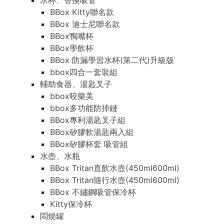
水杯、替換吸管
BBox Kitty聯名款
BBox 迪士尼聯名款
BBox鴨嘴杯
BBox學飲杯
BBox 防漏學習水杯(第二代)升級版
bbox四合一套裝組
輔助食器、湯匙叉子
bbox咬樂美
bbox多功能防掉鏈
BBox專利湯匙叉子組
BBox矽膠軟湯匙兩入組
BBox矽膠杯套 吸管組
水壺、水瓶
BBox Tritan直飲水壺(450ml600ml)
BBox Tritan隨行水壺(450ml600ml)
BBox 不鏽鋼吸管保冷杯
Kitty保冷杯
悶燒罐