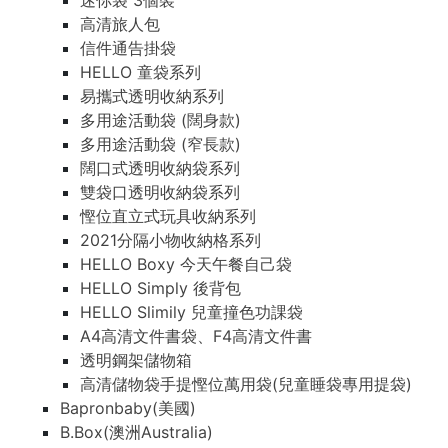
迷你袋 3個裝
高清旅人包
信件通告掛袋
HELLO 童袋系列
易攜式透明收納系列
多用途活動袋 (闊身款)
多用途活動袋 (窄長款)
闊口式透明收納袋系列
雙袋口透明收納袋系列
慳位直立式玩具收納系列
2021分隔小物收納格系列
HELLO Boxy 今天午餐自己袋
HELLO Simply 後背包
HELLO Slimily 兒童撞色功課袋
A4高清文件書袋、F4高清文件書
透明鋼架儲物箱
高清儲物袋手提慳位萬用袋(兒童睡袋專用提袋)
Bapronbaby(美國)
B.Box(澳洲Australia)