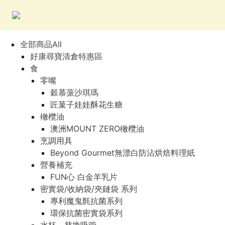
全部商品All
好康尋寶清倉特惠區
食
零嘴
穀慕蒎沙琪瑪
匠菓子娃娃酥花生糖
橄欖油
澳洲MOUNT ZERO橄欖油
烹調用具
Beyond Gourmet無漂白防沾烘焙料理紙
營養補充
FUN心 白金羊乳片
密實袋/收納袋/夾鏈袋 系列
專利魔鬼氈抗菌系列
環保抗菌密實袋系列