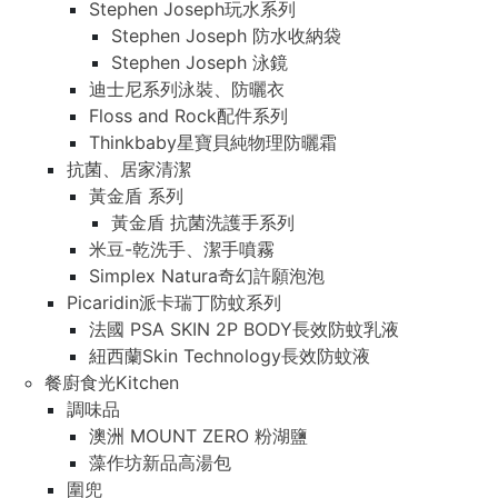
Stephen Joseph玩水系列
Stephen Joseph 防水收納袋
Stephen Joseph 泳鏡
迪士尼系列泳裝、防曬衣
Floss and Rock配件系列
Thinkbaby星寶貝純物理防曬霜
抗菌、居家清潔
黃金盾 系列
黃金盾 抗菌洗護手系列
米豆-乾洗手、潔手噴霧
Simplex Natura奇幻許願泡泡
Picaridin派卡瑞丁防蚊系列
法國 PSA SKIN 2P BODY長效防蚊乳液
紐西蘭Skin Technology長效防蚊液
餐廚食光Kitchen
調味品
澳洲 MOUNT ZERO 粉湖鹽
藻作坊新品高湯包
圍兜