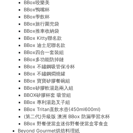
BBox咬樂美
BBox鴨嘴杯
BBox學飲杯
BBox旅行圍兜袋
BBox推車收納袋
BBox Kitty聯名款
BBox 迪士尼聯名款
BBox四合一套裝組
BBox多功能防掉鏈
BBox 不鏽鋼吸管保冷杯
BBox 不鏽鋼燜燒罐
BBox 寶寶矽膠餐碗組
BBox矽膠軟湯匙兩入組
BBOX矽膠杯套 吸管組
BBox 專利湯匙叉子組
BBox Tritan直飲水壺(450ml600ml)
(第二代)升級版 澳洲 BBox 防漏學習水杯
BBox 野餐便當盒迷你野餐便當盒零食盒
Beyond Gourmet烘焙料理紙