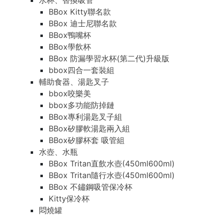
水杯、替換吸管
BBox Kitty聯名款
BBox 迪士尼聯名款
BBox鴨嘴杯
BBox學飲杯
BBox 防漏學習水杯(第二代)升級版
bbox四合一套裝組
輔助食器、湯匙叉子
bbox咬樂美
bbox多功能防掉鏈
BBox專利湯匙叉子組
BBox矽膠軟湯匙兩入組
BBox矽膠杯套 吸管組
水壺、水瓶
BBox Tritan直飲水壺(450ml600ml)
BBox Tritan隨行水壺(450ml600ml)
BBox 不鏽鋼吸管保冷杯
Kitty保冷杯
悶燒罐