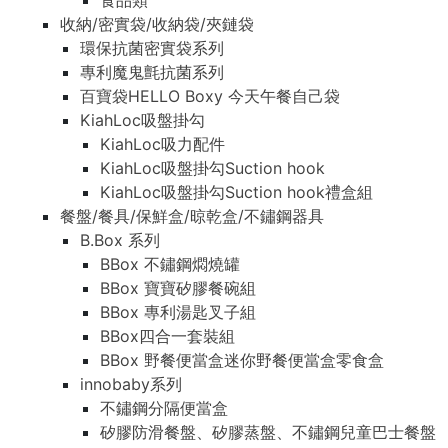
食品類
收納/密實袋/收納袋/夾鏈袋
環保抗菌密實袋系列
專利魔鬼氈抗菌系列
百寶袋HELLO Boxy 今天午餐自己袋
KiahLoc吸盤掛勾
KiahLoc吸力配件
KiahLoc吸盤掛勾Suction hook
KiahLoc吸盤掛勾Suction hook禮盒組
餐盤/餐具/保鮮盒/晾乾盒/不鏽鋼器具
B.Box 系列
BBox 不鏽鋼燜燒罐
BBox 寶寶矽膠餐碗組
BBox 專利湯匙叉子組
BBox四合一套裝組
BBox 野餐便當盒迷你野餐便當盒零食盒
innobaby系列
不鏽鋼分隔便當盒
矽膠防滑餐盤、矽膠蒸盤、不鏽鋼兒童巴士餐盤