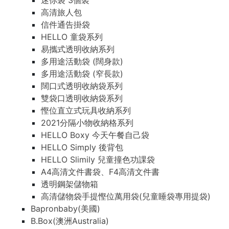
迷你袋 3個裝
高清旅人包
信件通告掛袋
HELLO 童袋系列
易攜式透明收納系列
多用途活動袋 (闊身款)
多用途活動袋 (窄長款)
闊口式透明收納袋系列
雙袋口透明收納袋系列
慳位直立式玩具收納系列
2021分隔小物收納格系列
HELLO Boxy 今天午餐自己袋
HELLO Simply 後背包
HELLO Slimily 兒童撞色功課袋
A4高清文件書袋、F4高清文件書
透明鋼架儲物箱
高清儲物袋手提慳位萬用袋(兒童睡袋專用提袋)
Bapronbaby(美國)
B.Box(澳洲Australia)