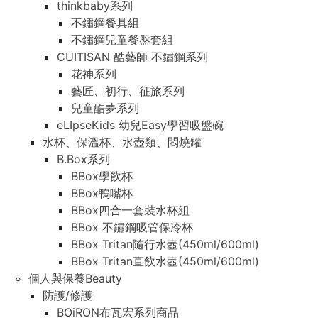
thinkbaby系列
不鏽鋼餐具組
不鏽鋼兒童餐盤套組
CUITISAN 酷藝師 不鏽鋼系列
花神系列
藝匠、初行、征旅系列
兒童酷夢系列
eLIpseKids 幼兒Easy學習吸盤碗
水杯、保溫杯、水壺類、悶燒罐
B.Box系列
BBox學飲杯
BBox鴨嘴杯
BBox四合一套裝水杯組
BBox 不鏽鋼吸管保冷杯
BBox Tritan隨行水壺(450ml/600ml)
BBox Tritan直飲水壺(450ml/600ml)
個人與保養Beauty
防護/修護
BOiRON布瓦宏系列商品