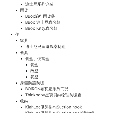
迪士尼系列泳裝
圍兜
BBox旅行圍兜袋
BBox 迪士尼聯名款
BBox Kitty聯名款
住
家具
迪士尼兒童遊戲桌椅組
餐具
餐盒、便當盒
餐盒
蒸盤
餐盤
身體防護防曬
BOiRON布瓦宏系列商品
Thinkbaby星寶貝純物理防曬霜
收納
KiahLoc吸盤掛勾Suction hook