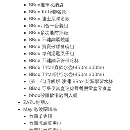
BBox推車收納袋
BBox Kitty聯名款
BBox 迪士尼聯名款
BBox四合一套裝組
BBox多功能防掉鏈
BBox 不鏽鋼燜燒罐
BBox 寶寶矽膠餐碗組
BBox 專利湯匙叉子組
BBox 不鏽鋼吸管保冷杯
BBox Tritan直飲水壺(450ml600ml)
BBox Tritan隨行水壺(450ml600ml)
(第二代)升級版 澳洲 BBox 防漏學習水杯
BBox 野餐便當盒迷你野餐便當盒零食盒
bbox矽膠軟湯匙兩入組
ZAZU好朋友
Maylily波蘭織品
竹纖柔雲毯
竹纖涼感萬用巾