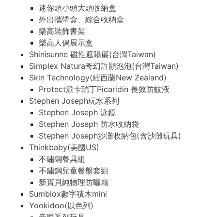
迷你頭小頭大頭收納盒
外出攜帶盒、綜合收納盒
樂高裝飾書架
樂高人偶展示盒
Shinisunne 磁性遮陽簾(台灣Taiwan)
Simplex Natura奇幻許願泡泡(台灣Taiwan)
Skin Technology(紐西蘭New Zealand)
Protect派卡瑞丁Picaridin 長效防蚊液
Stephen Joseph玩水系列
Stephen Joseph 泳鏡
Stephen Joseph 防水收納袋
Stephen Joseph沙灘收納包(含沙灘玩具)
Thinkbaby(美國US)
不鏽鋼餐具組
不鏽鋼兒童餐盤套組
新寶貝純物理防曬霜
Sumblox數字積木mini
Yookidoo(以色列)