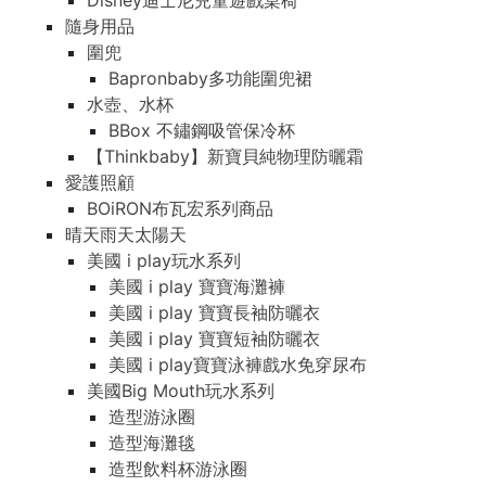
Disney迪士尼兒童遊戲桌椅
隨身用品
圍兜
Bapronbaby多功能圍兜裙
水壺、水杯
BBox 不鏽鋼吸管保冷杯
【Thinkbaby】新寶貝純物理防曬霜
愛護照顧
BOiRON布瓦宏系列商品
晴天雨天太陽天
美國 i play玩水系列
美國 i play 寶寶海灘褲
美國 i play 寶寶長袖防曬衣
美國 i play 寶寶短袖防曬衣
美國 i play寶寶泳褲戲水免穿尿布
美國Big Mouth玩水系列
造型游泳圈
造型海灘毯
造型飲料杯游泳圈