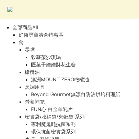
全部商品All
好康尋寶清倉特惠區
食
零嘴
穀慕蒎沙琪瑪
匠菓子娃娃酥花生糖
橄欖油
澳洲MOUNT ZERO橄欖油
烹調用具
Beyond Gourmet無漂白防沾烘焙料理紙
營養補充
FUN心 白金羊乳片
密實袋/收納袋/夾鏈袋 系列
專利魔鬼氈抗菌系列
環保抗菌密實袋系列