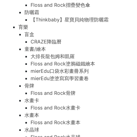
Floss and Rock摺疊變色傘
防曬霜
【Thinkbaby】星寶貝純物理防曬霜
育樂
盲盒
CRAZE降臨曆
童書/繪本
大排長龍包姆和凱羅
Floss and Rock塗鴉磁鐵繪本
mierEdu口袋水彩畫冊系列
mierEdu塗塗寫寫學習畫卷
骨牌
Floss and Rock骨牌
水畫卡
Floss and Rock水畫卡
水畫本
Floss and Rock水畫本
水晶球