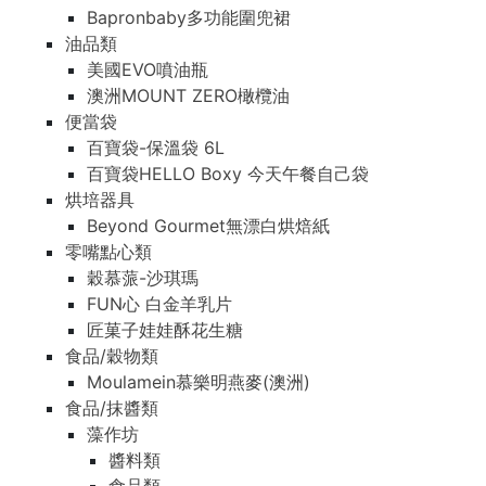
Bapronbaby多功能圍兜裙
油品類
美國EVO噴油瓶
澳洲MOUNT ZERO橄欖油
便當袋
百寶袋-保溫袋 6L
百寶袋HELLO Boxy 今天午餐自己袋
烘培器具
Beyond Gourmet無漂白烘焙紙
零嘴點心類
穀慕蒎-沙琪瑪
FUN心 白金羊乳片
匠菓子娃娃酥花生糖
食品/穀物類
Moulamein慕樂明燕麥(澳洲)
食品/抹醬類
藻作坊
醬料類