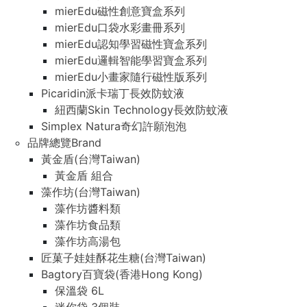
mierEdu磁性創意寶盒系列
mierEdu口袋水彩畫冊系列
mierEdu認知學習磁性寶盒系列
mierEdu邏輯智能學習寶盒系列
mierEdu小畫家隨行磁性版系列
Picaridin派卡瑞丁長效防蚊液
紐西蘭Skin Technology長效防蚊液
Simplex Natura奇幻許願泡泡
品牌總覽Brand
黃金盾(台灣Taiwan)
黃金盾 組合
藻作坊(台灣Taiwan)
藻作坊醬料類
藻作坊食品類
藻作坊高湯包
匠菓子娃娃酥花生糖(台灣Taiwan)
Bagtory百寶袋(香港Hong Kong)
保溫袋 6L