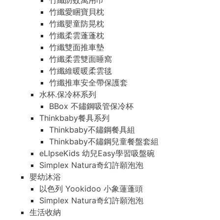
竹纖防蚊萬用巾
竹纖愛睏寶貝枕
竹纖嬰童防晃枕
竹纖柔雲蓬蓬枕
竹纖雙面推車墊
竹纖柔雲雙面睡窩
竹纖維暖暖柔雲毯
竹纖推車安全帶保護套
水杯.保冷杯系列
BBox 不鏽鋼吸管保冷杯
Thinkbaby餐具系列
Thinkbaby不鏽鋼餐具組
Thinkbaby不鏽鋼兒童餐盤套組
eLIpseKids 幼兒Easy學習吸盤碗
Simplex Natura奇幻許願泡泡
嬰幼沐浴
以色列 Yookidoo 小象蓮蓬頭
Simplex Natura奇幻許願泡泡
生活收納