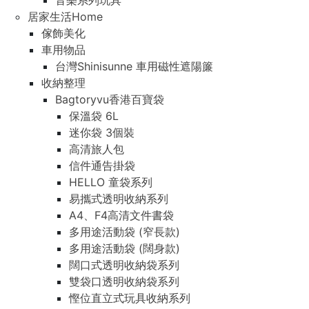
音樂系列玩具
居家生活Home
傢飾美化
車用物品
台灣Shinisunne 車用磁性遮陽簾
收納整理
Bagtoryvu香港百寶袋
保溫袋 6L
迷你袋 3個裝
高清旅人包
信件通告掛袋
HELLO 童袋系列
易攜式透明收納系列
A4、F4高清文件書袋
多用途活動袋 (窄長款)
多用途活動袋 (闊身款)
闊口式透明收納袋系列
雙袋口透明收納袋系列
慳位直立式玩具收納系列