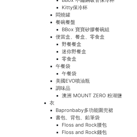
BBox 不鏽鋼吸管保冷杯
Kitty保冷杯
悶燒罐
餐碗餐盤
BBox 寶寶矽膠餐碗組
便當盒、餐盒、零食盒
野餐餐盒
迷你野餐盒
零食盒
午餐袋
午餐袋
美國EVO噴油瓶
調味品
澳洲 MOUNT ZERO 粉湖鹽
衣
Bapronbaby多功能圍兜裙
書包、背包、鉛筆袋
Floss and Rock腰包
Floss and Rock錢包