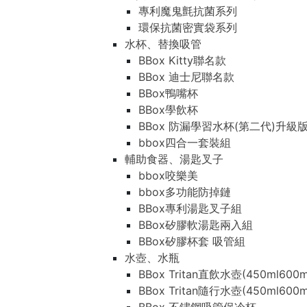
專利魔鬼氈抗菌系列
環保抗菌密實袋系列
水杯、替換吸管
BBox Kitty聯名款
BBox 迪士尼聯名款
BBox鴨嘴杯
BBox學飲杯
BBox 防漏學習水杯(第二代)升級
bbox四合一套裝組
輔助食器、湯匙叉子
bbox咬樂美
bbox多功能防掉鏈
BBox專利湯匙叉子組
BBox矽膠軟湯匙兩入組
BBox矽膠杯套 吸管組
水壺、水瓶
BBox Tritan直飲水壺(450ml600m
BBox Tritan隨行水壺(450ml600m