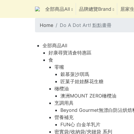
全部商品All
品牌總覽Brand
居家生
Home
Do A Dot Art! 點點畫冊
全部商品All
好康尋寶清倉特惠區
食
零嘴
穀慕蒎沙琪瑪
匠菓子娃娃酥花生糖
橄欖油
澳洲MOUNT ZERO橄欖油
烹調用具
Beyond Gourmet無漂白防沾烘
營養補充
FUN心 白金羊乳片
密實袋/收納袋/夾鏈袋 系列