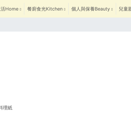
活Home
餐廚食光Kitchen
個人與保養Beauty
兒童親
焙料理紙