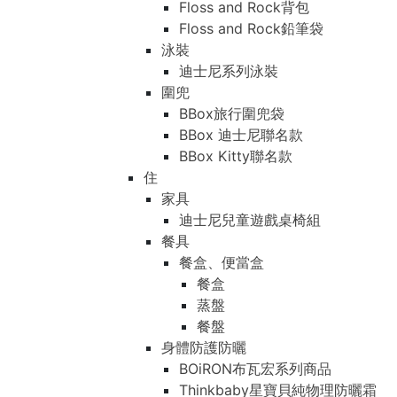
Floss and Rock背包
Floss and Rock鉛筆袋
泳裝
迪士尼系列泳裝
圍兜
BBox旅行圍兜袋
BBox 迪士尼聯名款
BBox Kitty聯名款
住
家具
迪士尼兒童遊戲桌椅組
餐具
餐盒、便當盒
餐盒
蒸盤
餐盤
身體防護防曬
BOiRON布瓦宏系列商品
Thinkbaby星寶貝純物理防曬霜