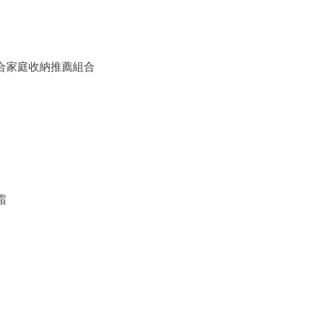
備組合家庭收納推薦組合
霜