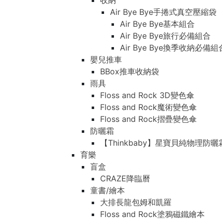
收納
Air Bye Bye手捲式真空壓縮袋
Air Bye Bye基本組合
Air Bye Bye旅行必備組合
Air Bye Bye換季收納必
嬰兒推車
BBox推車收納袋
雨具
Floss and Rock 3D變色傘
Floss and Rock魔術變色傘
Floss and Rock摺疊變色傘
防曬霜
【Thinkbaby】星寶貝純物理防曬
育樂
盲盒
CRAZE降臨曆
童書/繪本
大排長龍包姆和凱羅
Floss and Rock塗鴉磁鐵繪本