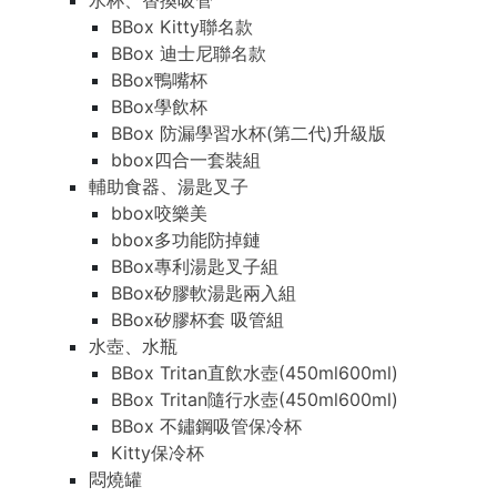
水杯、替換吸管
BBox Kitty聯名款
BBox 迪士尼聯名款
BBox鴨嘴杯
BBox學飲杯
BBox 防漏學習水杯(第二代)升級版
bbox四合一套裝組
輔助食器、湯匙叉子
bbox咬樂美
bbox多功能防掉鏈
BBox專利湯匙叉子組
BBox矽膠軟湯匙兩入組
BBox矽膠杯套 吸管組
水壺、水瓶
BBox Tritan直飲水壺(450ml600ml)
BBox Tritan隨行水壺(450ml600ml)
BBox 不鏽鋼吸管保冷杯
Kitty保冷杯
悶燒罐