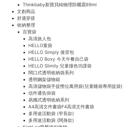
Thinkbaby新寶貝純物理防曬霜89ml
文創商品
舒適穿搭
收納整理
百寶袋
高清旅人包
HELLO童袋
HELLO Simply 後背包
HELLO Boxy 今天午餐自己袋
HELLO Slimily 兒童撞色功課袋
闊口式透明收納袋系列
透明鋼架儲物箱
高清儲物袋手提慳位萬用袋(兒童睡袋專用提袋)
信件通告掛袋
易攜式透明收納系列
A4高清文件書袋F4高清文件書袋
多用途活動袋 (窄長款)
多用途活動袋 (闊身款)