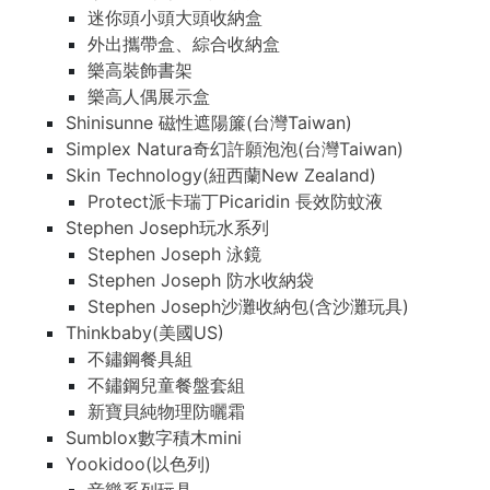
迷你頭小頭大頭收納盒
外出攜帶盒、綜合收納盒
樂高裝飾書架
樂高人偶展示盒
Shinisunne 磁性遮陽簾(台灣Taiwan)
Simplex Natura奇幻許願泡泡(台灣Taiwan)
Skin Technology(紐西蘭New Zealand)
Protect派卡瑞丁Picaridin 長效防蚊液
Stephen Joseph玩水系列
Stephen Joseph 泳鏡
Stephen Joseph 防水收納袋
Stephen Joseph沙灘收納包(含沙灘玩具)
Thinkbaby(美國US)
不鏽鋼餐具組
不鏽鋼兒童餐盤套組
新寶貝純物理防曬霜
Sumblox數字積木mini
Yookidoo(以色列)