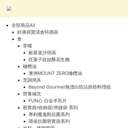
全部商品All
好康尋寶清倉特惠區
食
零嘴
穀慕蒎沙琪瑪
匠菓子娃娃酥花生糖
橄欖油
澳洲MOUNT ZERO橄欖油
烹調用具
Beyond Gourmet無漂白防沾烘焙料理紙
營養補充
FUN心 白金羊乳片
密實袋/收納袋/夾鏈袋 系列
專利魔鬼氈抗菌系列
環保抗菌密實袋系列