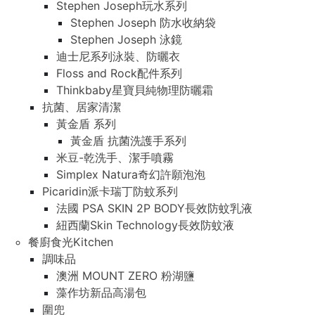
Stephen Joseph玩水系列
Stephen Joseph 防水收納袋
Stephen Joseph 泳鏡
迪士尼系列泳裝、防曬衣
Floss and Rock配件系列
Thinkbaby星寶貝純物理防曬霜
抗菌、居家清潔
黃金盾 系列
黃金盾 抗菌洗護手系列
米豆-乾洗手、潔手噴霧
Simplex Natura奇幻許願泡泡
Picaridin派卡瑞丁防蚊系列
法國 PSA SKIN 2P BODY長效防蚊乳液
紐西蘭Skin Technology長效防蚊液
餐廚食光Kitchen
調味品
澳洲 MOUNT ZERO 粉湖鹽
藻作坊新品高湯包
圍兜