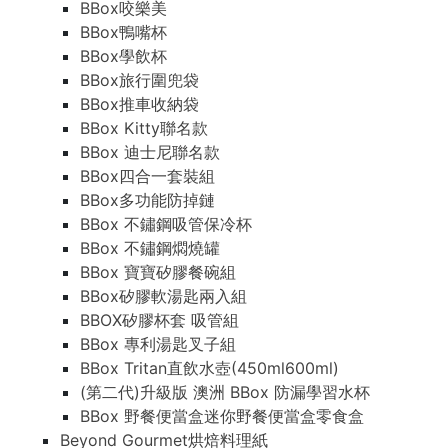
BBox咬樂美
BBox鴨嘴杯
BBox學飲杯
BBox旅行圍兜袋
BBox推車收納袋
BBox Kitty聯名款
BBox 迪士尼聯名款
BBox四合一套裝組
BBox多功能防掉鏈
BBox 不鏽鋼吸管保冷杯
BBox 不鏽鋼燜燒罐
BBox 寶寶矽膠餐碗組
BBox矽膠軟湯匙兩入組
BBOX矽膠杯套 吸管組
BBox 專利湯匙叉子組
BBox Tritan直飲水壺(450ml600ml)
(第二代)升級版 澳洲 BBox 防漏學習水杯
BBox 野餐便當盒迷你野餐便當盒零食盒
Beyond Gourmet烘焙料理紙