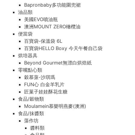
Bapronbaby多功能圍兜裙
油品類
美國EVO噴油瓶
澳洲MOUNT ZERO橄欖油
便當袋
百寶袋-保溫袋 6L
百寶袋HELLO Boxy 今天午餐自己袋
烘培器具
Beyond Gourmet無漂白烘焙紙
零嘴點心類
穀慕蒎-沙琪瑪
FUN心 白金羊乳片
匠菓子娃娃酥花生糖
食品/穀物類
Moulamein慕樂明燕麥(澳洲)
食品/抹醬類
藻作坊
醬料類