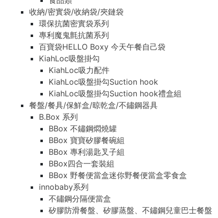
食品類
收納/密實袋/收納袋/夾鏈袋
環保抗菌密實袋系列
專利魔鬼氈抗菌系列
百寶袋HELLO Boxy 今天午餐自己袋
KiahLoc吸盤掛勾
KiahLoc吸力配件
KiahLoc吸盤掛勾Suction hook
KiahLoc吸盤掛勾Suction hook禮盒組
餐盤/餐具/保鮮盒/晾乾盒/不鏽鋼器具
B.Box 系列
BBox 不鏽鋼燜燒罐
BBox 寶寶矽膠餐碗組
BBox 專利湯匙叉子組
BBox四合一套裝組
BBox 野餐便當盒迷你野餐便當盒零食盒
innobaby系列
不鏽鋼分隔便當盒
矽膠防滑餐盤、矽膠蒸盤、不鏽鋼兒童巴士餐盤