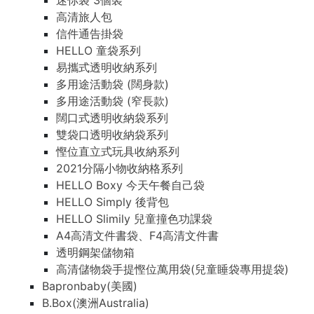
迷你袋 3個裝
高清旅人包
信件通告掛袋
HELLO 童袋系列
易攜式透明收納系列
多用途活動袋 (闊身款)
多用途活動袋 (窄長款)
闊口式透明收納袋系列
雙袋口透明收納袋系列
慳位直立式玩具收納系列
2021分隔小物收納格系列
HELLO Boxy 今天午餐自己袋
HELLO Simply 後背包
HELLO Slimily 兒童撞色功課袋
A4高清文件書袋、F4高清文件書
透明鋼架儲物箱
高清儲物袋手提慳位萬用袋(兒童睡袋專用提袋)
Bapronbaby(美國)
B.Box(澳洲Australia)