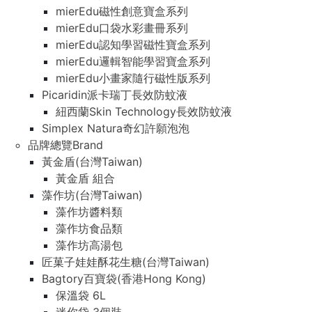
mierEdu磁性創意寶盒系列
mierEdu口袋水彩畫冊系列
mierEdu認知學習磁性寶盒系列
mierEdu邏輯智能學習寶盒系列
mierEdu小畫家隨行磁性版系列
Picaridin派卡瑞丁長效防蚊液
紐西蘭Skin Technology長效防蚊液
Simplex Natura奇幻許願泡泡
品牌總覽Brand
黃金盾(台灣Taiwan)
黃金盾 組合
藻作坊(台灣Taiwan)
藻作坊醬料類
藻作坊食品類
藻作坊高湯包
匠菓子娃娃酥花生糖(台灣Taiwan)
Bagtory百寶袋(香港Hong Kong)
保溫袋 6L