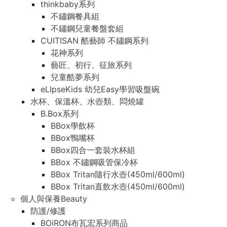
thinkbaby系列
不鏽鋼餐具組
不鏽鋼兒童餐盤套組
CUITISAN 酷藝師 不鏽鋼系列
花神系列
藝匠、初行、征旅系列
兒童酷夢系列
eLIpseKids 幼兒Easy學習吸盤碗
水杯、保溫杯、水壺類、悶燒罐
B.Box系列
BBox學飲杯
BBox鴨嘴杯
BBox四合一套裝水杯組
BBox 不鏽鋼吸管保冷杯
BBox Tritan隨行水壺(450ml/600ml)
BBox Tritan直飲水壺(450ml/600ml)
個人與保養Beauty
防護/修護
BOiRON布瓦宏系列商品