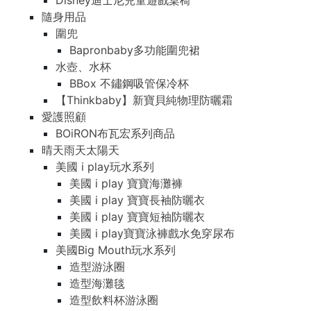
Disney迪士尼兒童遊戲桌椅
隨身用品
圍兜
Bapronbaby多功能圍兜裙
水壺、水杯
BBox 不鏽鋼吸管保冷杯
【Thinkbaby】新寶貝純物理防曬霜
愛護照顧
BOiRON布瓦宏系列商品
晴天雨天太陽天
美國 i play玩水系列
美國 i play 寶寶海灘褲
美國 i play 寶寶長袖防曬衣
美國 i play 寶寶短袖防曬衣
美國 i play寶寶泳褲戲水免穿尿布
美國Big Mouth玩水系列
造型游泳圈
造型海灘毯
造型飲料杯游泳圈