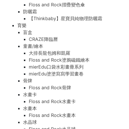
Floss and Rock摺疊變色傘
防曬霜
【Thinkbaby】星寶貝純物理防曬霜
育樂
盲盒
CRAZE降臨曆
童書/繪本
大排長龍包姆和凱羅
Floss and Rock塗鴉磁鐵繪本
mierEdu口袋水彩畫冊系列
mierEdu塗塗寫寫學習畫卷
骨牌
Floss and Rock骨牌
水畫卡
Floss and Rock水畫卡
水畫本
Floss and Rock水畫本
水晶球