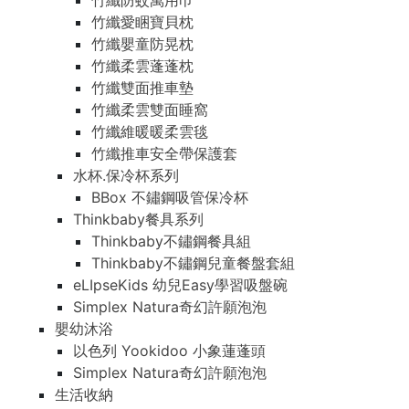
竹纖防蚊萬用巾
竹纖愛睏寶貝枕
竹纖嬰童防晃枕
竹纖柔雲蓬蓬枕
竹纖雙面推車墊
竹纖柔雲雙面睡窩
竹纖維暖暖柔雲毯
竹纖推車安全帶保護套
水杯.保冷杯系列
BBox 不鏽鋼吸管保冷杯
Thinkbaby餐具系列
Thinkbaby不鏽鋼餐具組
Thinkbaby不鏽鋼兒童餐盤套組
eLIpseKids 幼兒Easy學習吸盤碗
Simplex Natura奇幻許願泡泡
嬰幼沐浴
以色列 Yookidoo 小象蓮蓬頭
Simplex Natura奇幻許願泡泡
生活收納