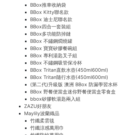
BBox推車收納袋
BBox Kitty聯名款
BBox 迪士尼聯名款
BBox四合一套裝組
BBox多功能防掉鏈
BBox 不鏽鋼燜燒罐
BBox 寶寶矽膠餐碗組
BBox 專利湯匙叉子組
BBox 不鏽鋼吸管保冷杯
BBox Tritan直飲水壺(450ml600ml)
BBox Tritan隨行水壺(450ml600ml)
(第二代)升級版 澳洲 BBox 防漏學習水杯
BBox 野餐便當盒迷你野餐便當盒零食盒
bbox矽膠軟湯匙兩入組
ZAZU好朋友
Maylily波蘭織品
竹纖柔雲毯
竹纖涼感萬用巾