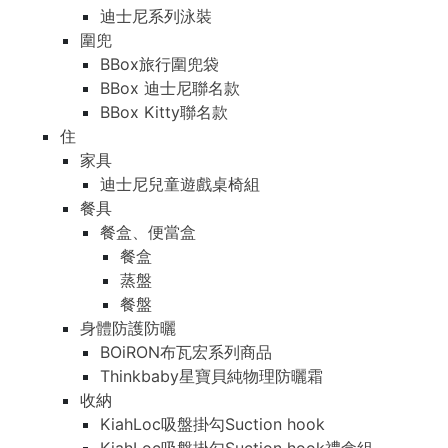
迪士尼系列泳裝
圍兜
BBox旅行圍兜袋
BBox 迪士尼聯名款
BBox Kitty聯名款
住
家具
迪士尼兒童遊戲桌椅組
餐具
餐盒、便當盒
餐盒
蒸盤
餐盤
身體防護防曬
BOiRON布瓦宏系列商品
Thinkbaby星寶貝純物理防曬霜
收納
KiahLoc吸盤掛勾Suction hook