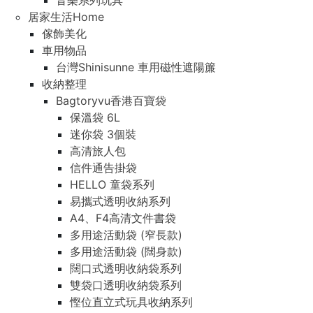
音樂系列玩具
居家生活Home
傢飾美化
車用物品
台灣Shinisunne 車用磁性遮陽簾
收納整理
Bagtoryvu香港百寶袋
保溫袋 6L
迷你袋 3個裝
高清旅人包
信件通告掛袋
HELLO 童袋系列
易攜式透明收納系列
A4、F4高清文件書袋
多用途活動袋 (窄長款)
多用途活動袋 (闊身款)
闊口式透明收納袋系列
雙袋口透明收納袋系列
慳位直立式玩具收納系列