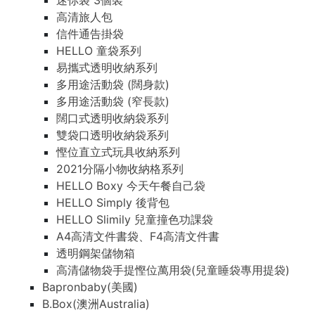
迷你袋 3個裝
高清旅人包
信件通告掛袋
HELLO 童袋系列
易攜式透明收納系列
多用途活動袋 (闊身款)
多用途活動袋 (窄長款)
闊口式透明收納袋系列
雙袋口透明收納袋系列
慳位直立式玩具收納系列
2021分隔小物收納格系列
HELLO Boxy 今天午餐自己袋
HELLO Simply 後背包
HELLO Slimily 兒童撞色功課袋
A4高清文件書袋、F4高清文件書
透明鋼架儲物箱
高清儲物袋手提慳位萬用袋(兒童睡袋專用提袋)
Bapronbaby(美國)
B.Box(澳洲Australia)