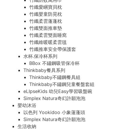
竹纖防蚊萬用巾
竹纖愛睏寶貝枕
竹纖嬰童防晃枕
竹纖柔雲蓬蓬枕
竹纖雙面推車墊
竹纖柔雲雙面睡窩
竹纖維暖暖柔雲毯
竹纖推車安全帶保護套
水杯.保冷杯系列
BBox 不鏽鋼吸管保冷杯
Thinkbaby餐具系列
Thinkbaby不鏽鋼餐具組
Thinkbaby不鏽鋼兒童餐盤套組
eLIpseKids 幼兒Easy學習吸盤碗
Simplex Natura奇幻許願泡泡
嬰幼沐浴
以色列 Yookidoo 小象蓮蓬頭
Simplex Natura奇幻許願泡泡
生活收納