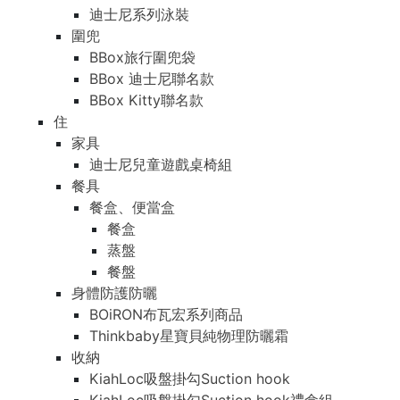
迪士尼系列泳裝
圍兜
BBox旅行圍兜袋
BBox 迪士尼聯名款
BBox Kitty聯名款
住
家具
迪士尼兒童遊戲桌椅組
餐具
餐盒、便當盒
餐盒
蒸盤
餐盤
身體防護防曬
BOiRON布瓦宏系列商品
Thinkbaby星寶貝純物理防曬霜
收納
KiahLoc吸盤掛勾Suction hook