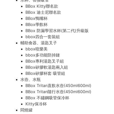
水杯、替換吸管
BBox Kitty聯名款
BBox 迪士尼聯名款
BBox鴨嘴杯
BBox學飲杯
BBox 防漏學習水杯(第二代)升級版
bbox四合一套裝組
輔助食器、湯匙叉子
bbox咬樂美
bbox多功能防掉鏈
BBox專利湯匙叉子組
BBox矽膠軟湯匙兩入組
BBox矽膠杯套 吸管組
水壺、水瓶
BBox Tritan直飲水壺(450ml600ml)
BBox Tritan隨行水壺(450ml600ml)
BBox 不鏽鋼吸管保冷杯
Kitty保冷杯
悶燒罐