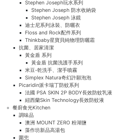
Stephen Joseph玩水系列
Stephen Joseph 防水收納袋
Stephen Joseph 泳鏡
迪士尼系列泳裝、防曬衣
Floss and Rock配件系列
Thinkbaby星寶貝純物理防曬霜
抗菌、居家清潔
黃金盾 系列
黃金盾 抗菌洗護手系列
米豆-乾洗手、潔手噴霧
Simplex Natura奇幻許願泡泡
Picaridin派卡瑞丁防蚊系列
法國 PSA SKIN 2P BODY長效防蚊乳液
紐西蘭Skin Technology長效防蚊液
餐廚食光Kitchen
調味品
澳洲 MOUNT ZERO 粉湖鹽
藻作坊新品高湯包
圍兜