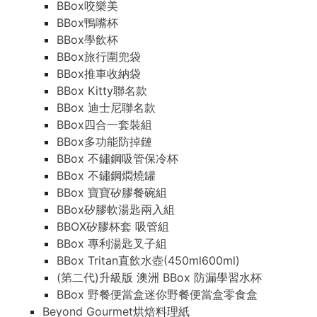
BBox咬樂美
BBox鴨嘴杯
BBox學飲杯
BBox旅行圍兜袋
BBox推車收納袋
BBox Kitty聯名款
BBox 迪士尼聯名款
BBox四合一套裝組
BBox多功能防掉鏈
BBox 不鏽鋼吸管保冷杯
BBox 不鏽鋼燜燒罐
BBox 寶寶矽膠餐碗組
BBox矽膠軟湯匙兩入組
BBOX矽膠杯套 吸管組
BBox 專利湯匙叉子組
BBox Tritan直飲水壺(450ml600ml)
(第二代)升級版 澳洲 BBox 防漏學習水杯
BBox 野餐便當盒迷你野餐便當盒零食盒
Beyond Gourmet烘焙料理紙