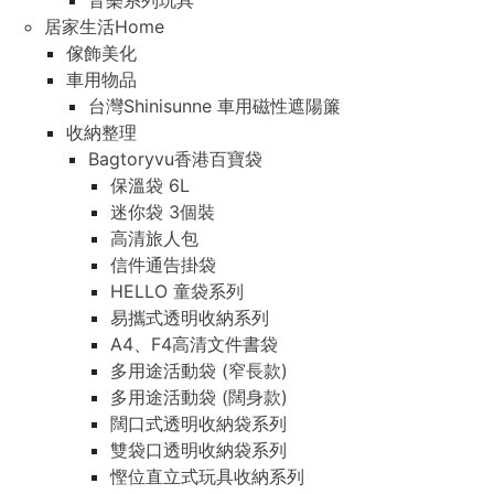
音樂系列玩具
居家生活Home
傢飾美化
車用物品
台灣Shinisunne 車用磁性遮陽簾
收納整理
Bagtoryvu香港百寶袋
保溫袋 6L
迷你袋 3個裝
高清旅人包
信件通告掛袋
HELLO 童袋系列
易攜式透明收納系列
A4、F4高清文件書袋
多用途活動袋 (窄長款)
多用途活動袋 (闊身款)
闊口式透明收納袋系列
雙袋口透明收納袋系列
慳位直立式玩具收納系列