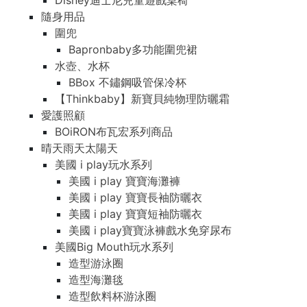
Disney迪士尼兒童遊戲桌椅
隨身用品
圍兜
Bapronbaby多功能圍兜裙
水壺、水杯
BBox 不鏽鋼吸管保冷杯
【Thinkbaby】新寶貝純物理防曬霜
愛護照顧
BOiRON布瓦宏系列商品
晴天雨天太陽天
美國 i play玩水系列
美國 i play 寶寶海灘褲
美國 i play 寶寶長袖防曬衣
美國 i play 寶寶短袖防曬衣
美國 i play寶寶泳褲戲水免穿尿布
美國Big Mouth玩水系列
造型游泳圈
造型海灘毯
造型飲料杯游泳圈