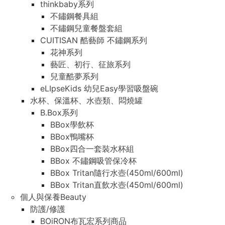
thinkbaby系列
不鏽鋼餐具組
不鏽鋼兒童餐盤套組
CUITISAN 酷藝師 不鏽鋼系列
花神系列
藝匠、初行、征旅系列
兒童酷夢系列
eLIpseKids 幼兒Easy學習吸盤碗
水杯、保溫杯、水壺類、悶燒罐
B.Box系列
BBox學飲杯
BBox鴨嘴杯
BBox四合一套裝水杯組
BBox 不鏽鋼吸管保冷杯
BBox Tritan隨行水壺(450ml/600ml)
BBox Tritan直飲水壺(450ml/600ml)
個人與保養Beauty
防護/修護
BOiRON布瓦宏系列商品