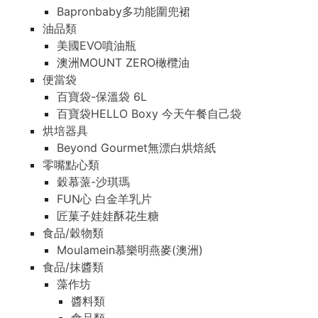
Bapronbaby多功能圍兜裙
油品類
美國EVO噴油瓶
澳洲MOUNT ZERO橄欖油
便當袋
百寶袋-保溫袋 6L
百寶袋HELLO Boxy 今天午餐自己袋
烘培器具
Beyond Gourmet無漂白烘焙紙
零嘴點心類
穀慕蒎-沙琪瑪
FUN心 白金羊乳片
匠菓子娃娃酥花生糖
食品/穀物類
Moulamein慕樂明燕麥(澳洲)
食品/抹醬類
藻作坊
醬料類