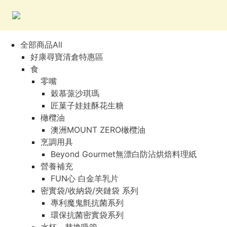
全部商品All
好康尋寶清倉特惠區
食
零嘴
穀慕蒎沙琪瑪
匠菓子娃娃酥花生糖
橄欖油
澳洲MOUNT ZERO橄欖油
烹調用具
Beyond Gourmet無漂白防沾烘焙料理紙
營養補充
FUN心 白金羊乳片
密實袋/收納袋/夾鏈袋 系列
專利魔鬼氈抗菌系列
環保抗菌密實袋系列