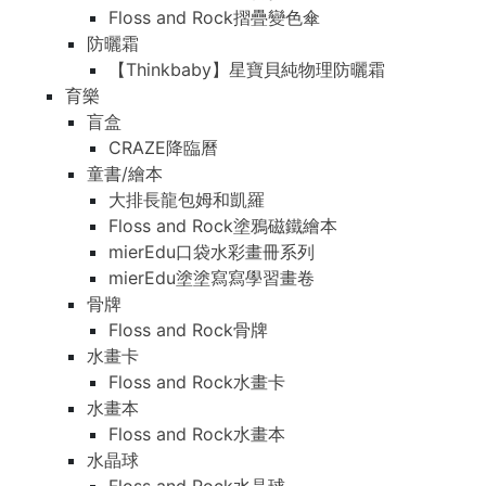
Floss and Rock摺疊變色傘
防曬霜
【Thinkbaby】星寶貝純物理防曬霜
育樂
盲盒
CRAZE降臨曆
童書/繪本
大排長龍包姆和凱羅
Floss and Rock塗鴉磁鐵繪本
mierEdu口袋水彩畫冊系列
mierEdu塗塗寫寫學習畫卷
骨牌
Floss and Rock骨牌
水畫卡
Floss and Rock水畫卡
水畫本
Floss and Rock水畫本
水晶球