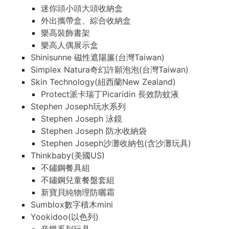
迷你頭小頭大頭收納盒
外出攜帶盒、綜合收納盒
樂高裝飾書架
樂高人偶展示盒
Shinisunne 磁性遮陽簾(台灣Taiwan)
Simplex Natura奇幻許願泡泡(台灣Taiwan)
Skin Technology(紐西蘭New Zealand)
Protect派卡瑞丁Picaridin 長效防蚊液
Stephen Joseph玩水系列
Stephen Joseph 泳鏡
Stephen Joseph 防水收納袋
Stephen Joseph沙灘收納包(含沙灘玩具)
Thinkbaby(美國US)
不鏽鋼餐具組
不鏽鋼兒童餐盤套組
新寶貝純物理防曬霜
Sumblox數字積木mini
Yookidoo(以色列)