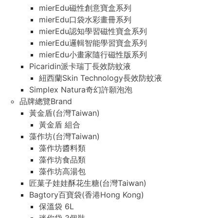
mierEdu磁性創意寶盒系列
mierEdu口袋水彩畫冊系列
mierEdu認知學習磁性寶盒系列
mierEdu邏輯智能學習寶盒系列
mierEdu小畫家隨行磁性版系列
Picaridin派卡瑞丁長效防蚊液
紐西蘭Skin Technology長效防蚊液
Simplex Natura奇幻許願泡泡
品牌總覽Brand
黃金盾(台灣Taiwan)
黃金盾 組合
藻作坊(台灣Taiwan)
藻作坊醬料類
藻作坊食品類
藻作坊高湯包
匠菓子娃娃酥花生糖(台灣Taiwan)
Bagtory百寶袋(香港Hong Kong)
保溫袋 6L