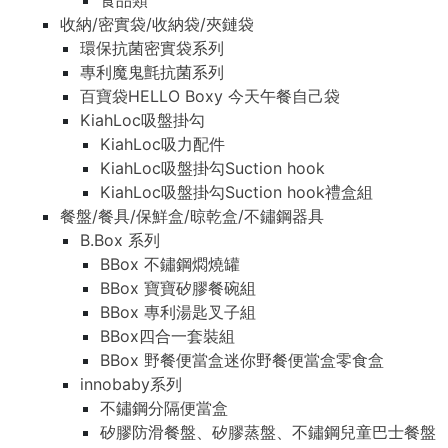
食品類
收納/密實袋/收納袋/夾鏈袋
環保抗菌密實袋系列
專利魔鬼氈抗菌系列
百寶袋HELLO Boxy 今天午餐自己袋
KiahLoc吸盤掛勾
KiahLoc吸力配件
KiahLoc吸盤掛勾Suction hook
KiahLoc吸盤掛勾Suction hook禮盒組
餐盤/餐具/保鮮盒/晾乾盒/不鏽鋼器具
B.Box 系列
BBox 不鏽鋼燜燒罐
BBox 寶寶矽膠餐碗組
BBox 專利湯匙叉子組
BBox四合一套裝組
BBox 野餐便當盒迷你野餐便當盒零食盒
innobaby系列
不鏽鋼分隔便當盒
矽膠防滑餐盤、矽膠蒸盤、不鏽鋼兒童巴士餐盤