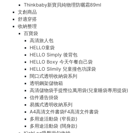
Thinkbaby新寶貝純物理防曬霜89ml
文創商品
舒適穿搭
收納整理
百寶袋
高清旅人包
HELLO童袋
HELLO Simply 後背包
HELLO Boxy 今天午餐自己袋
HELLO Slimily 兒童撞色功課袋
闊口式透明收納袋系列
透明鋼架儲物箱
高清儲物袋手提慳位萬用袋(兒童睡袋專用提袋)
信件通告掛袋
易攜式透明收納系列
A4高清文件書袋F4高清文件書袋
多用途活動袋 (窄長款)
多用途活動袋 (闊身款)