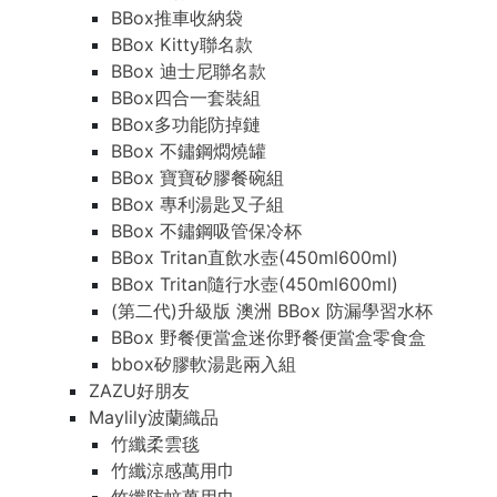
BBox推車收納袋
BBox Kitty聯名款
BBox 迪士尼聯名款
BBox四合一套裝組
BBox多功能防掉鏈
BBox 不鏽鋼燜燒罐
BBox 寶寶矽膠餐碗組
BBox 專利湯匙叉子組
BBox 不鏽鋼吸管保冷杯
BBox Tritan直飲水壺(450ml600ml)
BBox Tritan隨行水壺(450ml600ml)
(第二代)升級版 澳洲 BBox 防漏學習水杯
BBox 野餐便當盒迷你野餐便當盒零食盒
bbox矽膠軟湯匙兩入組
ZAZU好朋友
Maylily波蘭織品
竹纖柔雲毯
竹纖涼感萬用巾