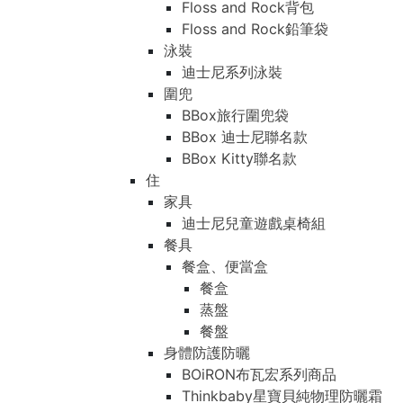
Floss and Rock背包
Floss and Rock鉛筆袋
泳裝
迪士尼系列泳裝
圍兜
BBox旅行圍兜袋
BBox 迪士尼聯名款
BBox Kitty聯名款
住
家具
迪士尼兒童遊戲桌椅組
餐具
餐盒、便當盒
餐盒
蒸盤
餐盤
身體防護防曬
BOiRON布瓦宏系列商品
Thinkbaby星寶貝純物理防曬霜