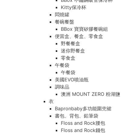
BBox 不鏽鋼吸管保冷杯
Kitty保冷杯
悶燒罐
餐碗餐盤
BBox 寶寶矽膠餐碗組
便當盒、餐盒、零食盒
野餐餐盒
迷你野餐盒
零食盒
午餐袋
午餐袋
美國EVO噴油瓶
調味品
澳洲 MOUNT ZERO 粉湖鹽
衣
Bapronbaby多功能圍兜裙
書包、背包、鉛筆袋
Floss and Rock腰包
Floss and Rock錢包