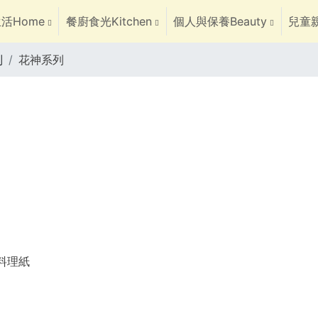
活Home
餐廚食光Kitchen
個人與保養Beauty
兒童親
列
花神系列
焙料理紙