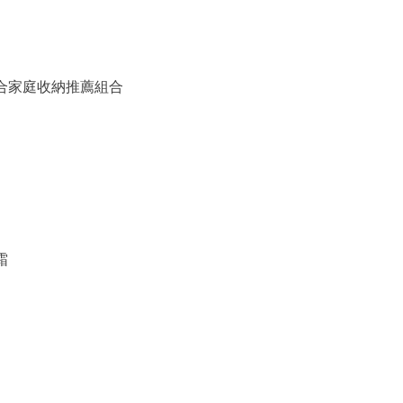
備組合家庭收納推薦組合
霜