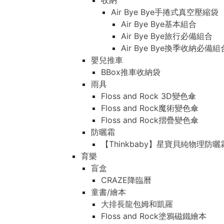
收納
Air Bye Bye手捲式真空壓縮袋
Air Bye Bye基本組合
Air Bye Bye旅行必備組合
Air Bye Bye換季收納必
嬰兒推車
BBox推車收納袋
雨具
Floss and Rock 3D變色傘
Floss and Rock魔術變色傘
Floss and Rock摺疊變色傘
防曬霜
【Thinkbaby】星寶貝純物理防曬
育樂
盲盒
CRAZE降臨曆
童書/繪本
大排長龍包姆和凱羅
Floss and Rock塗鴉磁鐵繪本