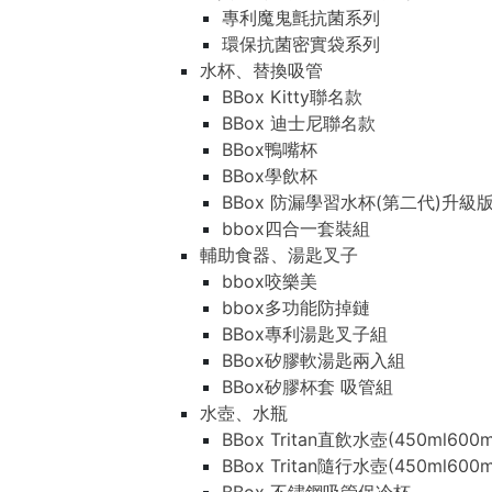
專利魔鬼氈抗菌系列
環保抗菌密實袋系列
水杯、替換吸管
BBox Kitty聯名款
BBox 迪士尼聯名款
BBox鴨嘴杯
BBox學飲杯
BBox 防漏學習水杯(第二代)升級
bbox四合一套裝組
輔助食器、湯匙叉子
bbox咬樂美
bbox多功能防掉鏈
BBox專利湯匙叉子組
BBox矽膠軟湯匙兩入組
BBox矽膠杯套 吸管組
水壺、水瓶
BBox Tritan直飲水壺(450ml600m
BBox Tritan隨行水壺(450ml600m