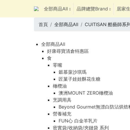
全部商品All
品牌總覽Brand
居家生
首頁
全部商品All
CUITISAN 酷藝師系
全部商品All
好康尋寶清倉特惠區
食
零嘴
穀慕蒎沙琪瑪
匠菓子娃娃酥花生糖
橄欖油
澳洲MOUNT ZERO橄欖油
烹調用具
Beyond Gourmet無漂白防沾烘
營養補充
FUN心 白金羊乳片
密實袋/收納袋/夾鏈袋 系列